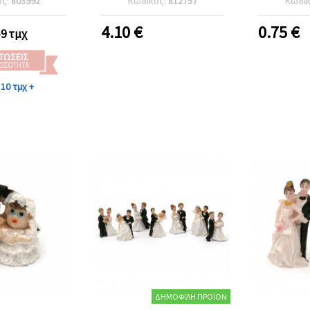
ός:
803992
Κωδικός:
812757
Κωδι
διακόσμ
επετ
4.10
€
0.75
€
-9 τμχ
χειρο
scra
ΤΏΣΕΙΣ
ΠΟΣΌΤΗΤΑ
10 τμχ +
ΔΗΜΟΦΙΛΉ ΠΡΟΪΌΝ