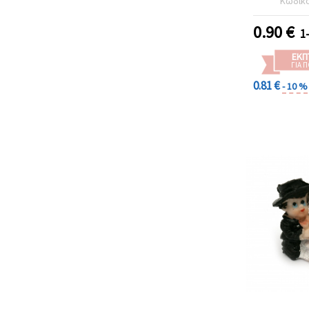
Κωδικ
0.90
€
1
ΕΚΠ
ΓΙΑ 
0.81 €
- 10 %