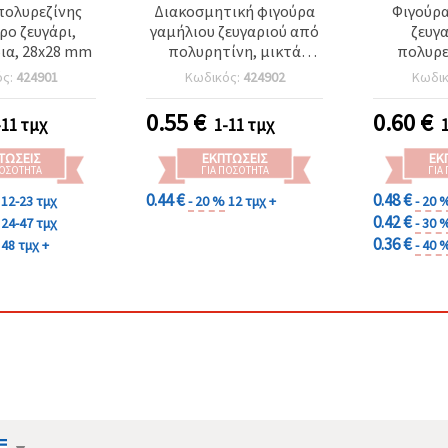
πολυρεζίνης
Διακοσμητική φιγούρα
Φιγούρ
ο ζευγάρι,
γαμήλιου ζευγαριού από
ζευγ
ια, 28x28 mm
πολυρητίνη, μικτά
πολυρε
σχέδια, 50x30 mm
σχέδια
ός:
424901
Κωδικός:
424902
Κωδι
0.55
€
0.60
€
-11 τμχ
1-11 τμχ
ΤΏΣΕΙΣ
ΕΚΠΤΏΣΕΙΣ
ΕΚ
ΠΟΣΌΤΗΤΑ
ΓΙΑ ΠΟΣΌΤΗΤΑ
ΓΙΑ
0.44 €
0.48 €
12-23 τμχ
- 20 %
12 τμχ +
- 20 
0.42 €
24-47 τμχ
- 30 
0.36 €
48 τμχ +
- 40 