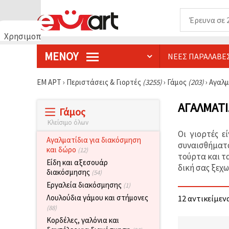
Χρησιμοποιούμε
cookies
ΜΕΝΟΎ
ΝΈΕΣ ΠΑΡΑΛΑΒΈ
🍪
Χρησιμοποιούμε
cookies και
ΕΜ ΑΡΤ
›
Περιστάσεις & Γιορτές
(3255)
›
Γάμος
(203)
›
Αγαλμ
παρόμοιες
τεχνολογίες
για να
ΑΓΑΛΜΑΤΊ
Γάμος
διασφαλίσουμε
τη σωστή
Κλείσιμο όλων
λειτουργία
Οι γιορτές ε
του
Αγαλματίδια για διακόσμηση
ιστότοπου,
συναισθήματα
και δώρο
(12)
να
τούρτα και τ
βελτιώσουμε
Είδη και αξεσουάρ
δική σας ξεχω
την
διακόσμησης
(54)
εμπειρία
Εργαλεία διακόσμησης
σας και, με
(1)
τη
Λουλούδια γάμου και στήμονες
12 αντικείμενα
συγκατάθεσή
(88)
σας, να
αναλύουμε
Κορδέλες, γαλόνια και
την