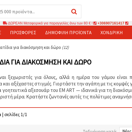
ΔΩΡΕΑΝ Μεταφορικά για παραγγελίες άνω των 80 € !
+306907161417
Σ
ΠΡΟΣΦΟΡΈΣ
ΔΗΜΟΦΙΛΉ ΠΡΟΪΌΝΤΑ
ΧΟΝΔΡΙΚΉ
ατίδια για διακόσμηση και δώρο
(12)
ΔΙΑ ΓΙΑ ΔΙΑΚΌΣΜΗΣΗ ΚΑΙ ΔΏΡΟ
ίναι ξεχωριστές για όλους, αλλά η ημέρα του γάμου είνα
 και αξέχαστες στιγμές. Γιορτάστε την αγάπη με τις κομψές γ
α γοητευτικά αξεσουάρ του EM ART — ιδανικά για τη διακόσμ
ριστή μέρα. Κρατήστε ζωντανές αυτές τις πολύτιμες αναμνήσε
 | σελίδες 1/1
Ταξινόμηση κατά: