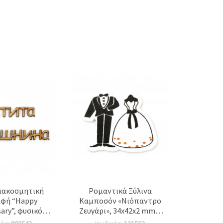
διακοσμητική
Ρομαντικά Ξύλινα
αφή “Happy
Καμποσόν «Νιόπαντρο
ary”, φυσικό
Ζευγάρι», 34x42x2 mm –
5 x 2 x 3 mm –
Ιδανικά για Γαμήλιες