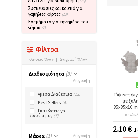
δαντέλες για διακόσμηση
(26)
επισκεψιμότητα
και να
Συσκευασίες και κουτιά για
προβάλλουμε
γαμήλιες κάρτες
(15)
πιο σχετικό
Κοσμήματα για την ημέρα του
περιεχόμενο
γάμου
και
(7)
διαφημίσεις,
μεταξύ
άλλων με
τη βοήθεια
Φίλτρα
των
συνεργατών
Κλείσιμο Όλων
|
Διαγραφή Όλων
μας για
αναλύσεις
και
Διαθεσιμότητα
(3)
μάρκετινγκ.
Διαγραφή
Μπορείτε
να
Άμεσα Διαθέσιμα
(12)
συμφωνήσετε
Γύψινες φι
να
με ξύλ
Best Sellers
(4)
χρησιμοποιήσετε
35x35x10 m
όλα τα
Εκπτώσεις γα
cookies
Κωδικ
ποσότητες
(7)
κάνοντας
κλικ στον
2.10
€
ιστότοπο!
1
Ή
Μάρκα
(1)
Διαγραφή