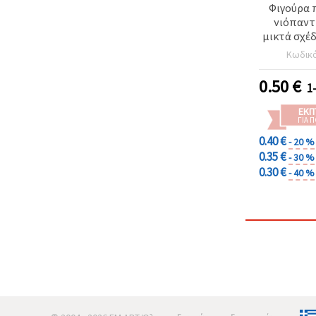
Φιγούρα 
νιόπαντρ
μικτά σχέδ
Κωδικ
0.50
€
1
ΕΚΠ
ΓΙΑ 
0.40 €
- 20 %
0.35 €
- 30 %
0.30 €
- 40 %