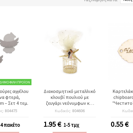
ΔΗΜΟΦΙΛΉ ΠΡΟΪΌΝ
γούρες αγγέλου
Διακοσμητικό μεταλλικό
Καρτελάκ
ινα φτερά,
κλουβί πουλιού με
chipboar
m – Σετ 4 τεμ.
ζευγάρι νεόνυμφων και
"Честито"
οργάντζα, χρυσό χρώμα,
τ
ός:
804475
Κωδικός:
804606
Κωδι
55x97 mm
1.95
€
0.55
€
-4 πακέτο
1-5 τμχ