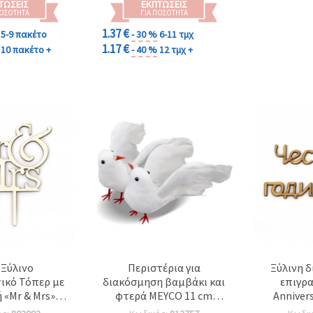
ΤΏΣΕΙΣ
ΕΚΠΤΏΣΕΙΣ
ΠΟΣΌΤΗΤΑ
ΓΙΑ ΠΟΣΌΤΗΤΑ
1.37 €
5-9 πακέτο
- 30 %
6-11 τμχ
1.17 €
10 πακέτο +
- 40 %
12 τμχ +
Ξύλινο
Περιστέρια για
Ξύλινη 
ικό Τόπερ με
διακόσμηση βαμβάκι και
επιγρ
«Mr & Mrs»,
φτερά MEYCO 11 cm
Annivers
00x3 mm
χρώμα λευκό -2 τεμάχια
ξύλο, 21