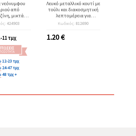
α νεόνυμφου
Λευκό μεταλλικό κουτί με
αριού από
τούλι και διακοσμητική
ζίνη, μικτά
λεπτομέρεια για
, 55x25 mm
γιορτινή διακόσμηση &
κός:
424903
Κωδικός:
812690
μπομπονιέρες γάμου,
90×50×50 mm
1.20
€
1-11 τμχ
ΠΤΏΣΕΙΣ
 ΠΟΣΌΤΗΤΑ
%
12-23 τμχ
%
24-47 τμχ
%
48 τμχ +