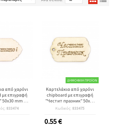
ΔΗΜΟΦΙΛΉ ΠΡΟΪΌΝ
ια από χαρόνι
Καρτελάκια από χαρόνι
d με επιγραφή
chipboard με επιγραφή
 50x30 mm - 4
"Честит празник" 50x30
εμάχια
mm - 4 τεμάχια
κός:
833474
Κωδικός:
833475
0.55
€