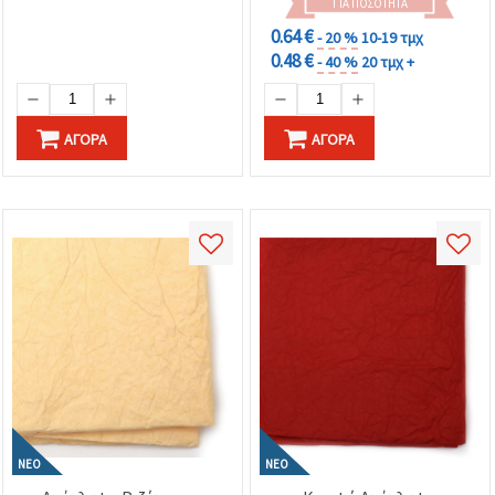
ΓΙΑ ΠΟΣΌΤΗΤΑ
0.64 €
- 20 %
10-19 τμχ
0.48 €
- 40 %
20 τμχ +
ΑΓΟΡΆ
ΑΓΟΡΆ
ΝΈΟ
ΝΈΟ