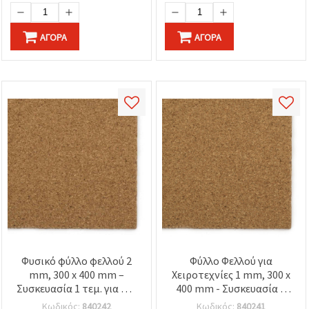
ΑΓΟΡΆ
ΑΓΟΡΆ
Φυσικό φύλλο φελλού 2
Φύλλο Φελλού για
mm, 300 x 400 mm –
Χειροτεχνίες 1 mm, 300 x
Συσκευασία 1 τεμ. για DIY
400 mm - Συσκευασία 1
χειροτεχνίες και
τεμ.
Κωδικός:
840242
Κωδικός:
840241