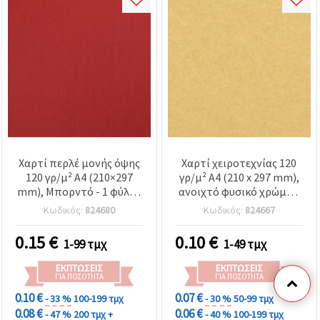
Χαρτί περλέ μονής όψης
Χαρτί χειροτεχνίας 120
120 γρ/μ² A4 (210×297
γρ/μ² A4 (210 x 297 mm),
mm), Μπορντό - 1 φύλλο
ανοιχτό φυσικό χρώμα -
για χειροτεχνίες
1 τεμ.
Κωδικός:
824680
Κωδικός:
824667
0.15
€
0.10
€
1-99 τμχ
1-49 τμχ
ΕΚΠΤΏΣΕΙΣ
ΕΚΠΤΏΣΕΙΣ
ΓΙΑ ΠΟΣΌΤΗΤΑ
ΓΙΑ ΠΟΣΌΤΗΤΑ
0.10 €
0.07 €
- 33 %
100-199 τμχ
- 30 %
50-99 τμχ
0.08 €
0.06 €
- 47 %
200 τμχ +
- 40 %
100-199 τμχ