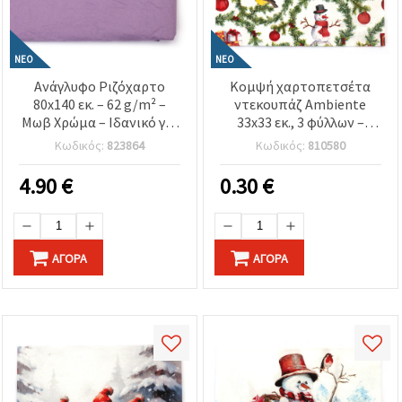
ΝΈΟ
ΝΈΟ
Ανάγλυφο Ριζόχαρτο
Κομψή χαρτοπετσέτα
80x140 εκ. – 62 g/m² –
ντεκουπάζ Ambiente
Μωβ Χρώμα – Ιδανικό για
33x33 εκ., 3 φύλλων –
Ντεκουπάζ, Χειροτεχνίες
σχέδιο στεφανάκια από
Κωδικός:
823864
Κωδικός:
810580
& Καλλιτεχνικές
κλαδιά πεύκου, ιδανική
Δημιουργίες
για χειμερινές
4.90
€
0.30
€
κατασκευές,
χριστουγεννιάτικη
διακόσμηση &
χειροποίητες
ΑΓΟΡΆ
ΑΓΟΡΆ
δημιουργίες