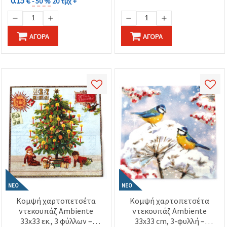
0.15 €
- 50 %
20 τμχ +
ΑΓΟΡΆ
ΑΓΟΡΆ
ΝΈΟ
ΝΈΟ
Κομψή χαρτοπετσέτα
Κομψή χαρτοπετσέτα
ντεκουπάζ Ambiente
ντεκουπάζ Ambiente
33x33 εκ., 3 φύλλων –
33x33 cm, 3-φυλλή –