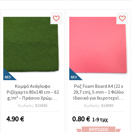
ΝΈΟ
ΝΈΟ
Κομψό Ανάγλυφο
Ροζ Foam Board A4 (21 x
Ριζόχαρτο 80x140 cm – 62
29,7 cm), 5 mm – 1 Φύλλο
g/m² – Πράσινο Χρώμα –
Ιδανικό για Χειροτεχνίες,
Ιδανικό για Ντεκουπάζ,
Μακέτες, Παρουσιάσεις &
Κωδικός:
823865
Κωδικός:
824693
Χειροτεχνίες &
DIY Κατασκευές EM ART
Καλλιτεχνικές
4.90
€
0.80
€
1-9 τμχ
Δημιουργίες
ΕΚΠΤΏΣΕΙΣ