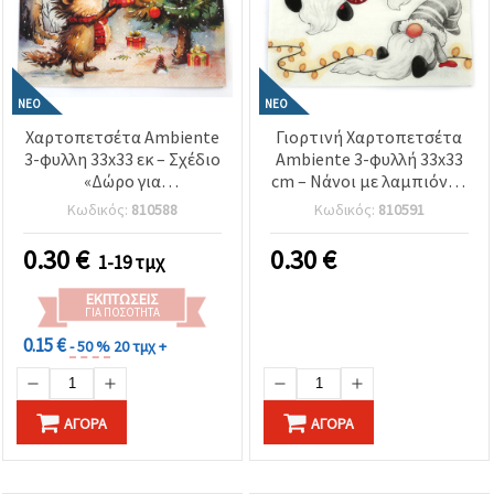
ΝΈΟ
ΝΈΟ
Χαρτοπετσέτα Ambiente
Γιορτινή Χαρτοπετσέτα
3-φυλλη 33x33 εκ – Σχέδιο
Ambiente 3-φυλλή 33x33
«Δώρο για
cm – Νάνοι με λαμπιόνια,
Σκαντζόχοιρο», 1 τεμ. –
Λευκή, 1 τεμ. – Ιδανική για
Κωδικός:
810588
Κωδικός:
810591
Ιδανική για χαριτωμένες
γιορτινά DIY ντεκουπάζ
και δημιουργικές
και χειροτεχνίες
0.30
€
0.30
€
1-19 τμχ
κατασκευές ντεκουπάζ
ΕΚΠΤΏΣΕΙΣ
ΓΙΑ ΠΟΣΌΤΗΤΑ
0.15 €
- 50 %
20 τμχ +
ΑΓΟΡΆ
ΑΓΟΡΆ