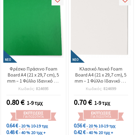
ΝΈΟ
ΝΈΟ
Φρέσκο Πράσινο Foam
Κλασικό Λευκό Foam
Board A4 (21 x 29,7 cm), 5
Board A4 (21 x 29,7 cm), 5
mm – 1 Φύλλο Ιδανικό για
mm – 1 Φύλλο Ιδανικό για
Δημιουργικές
Κατασκευές, Χειροτεχνίες
Κωδικός:
824695
Κωδικός:
824699
Κατασκευές, Χειροτεχνίες
& Παρουσιάσεις
& Eco Projects
(Μακέτες/Σχολικές
0.80
€
0.70
€
1-9 τμχ
1-9 τμχ
Εργασίες)
ΕΚΠΤΏΣΕΙΣ
ΕΚΠΤΏΣΕΙΣ
ΓΙΑ ΠΟΣΌΤΗΤΑ
ΓΙΑ ΠΟΣΌΤΗΤΑ
0.64 €
0.56 €
- 20 %
10-19 τμχ
- 20 %
10-19 τμχ
0.48 €
0.42 €
- 40 %
20 τμχ +
- 40 %
20 τμχ +