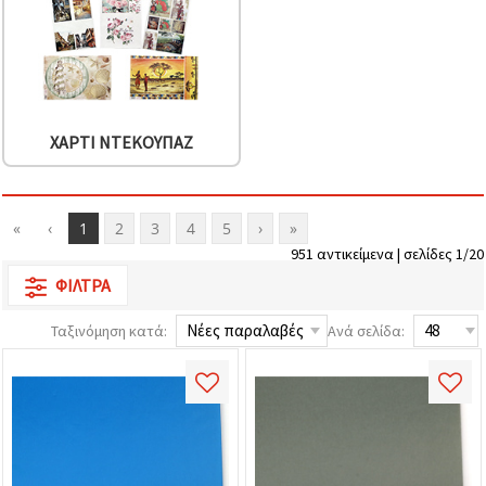
ΧΑΡΤΊ ΝΤΕΚΟΥΠΆΖ
«
‹
1
2
3
4
5
›
»
951 αντικείμενα | σελίδες 1/20
ΦΊΛΤΡΑ
Ταξινόμηση κατά:
Ανά σελίδα: