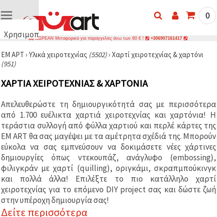
0
Χρησιμοποιούμε
ΔΩΡΕΑΝ Μεταφορικά για παραγγελίες άνω των 80 € !
+306907161417
cookies
ΕΜ ΑΡΤ
›
Υλικά χειροτεχνίας
(5502)
›
Χαρτί χειροτεχνίας & χαρτόνι
🍪
(951)
Χρησιμοποιούμε
cookies και
ΧΑΡΤΙΆ ΧΕΙΡΟΤΕΧΝΊΑΣ & ΧΑΡΤΌΝΙΑ
παρόμοιες
τεχνολογίες
για να
Απελευθερώστε τη δημιουργικότητά σας με περισσότερα
διασφαλίσουμε
τη σωστή
από 1.700 ευέλικτα χαρτιά χειροτεχνίας και χαρτόνια! Η
λειτουργία
τεράστια συλλογή από φύλλα χαρτιού και περλέ κάρτες της
του
EM ART θα σας μαγέψει με τα αμέτρητα σχέδιά της. Μπορούν
ιστότοπου,
να
εύκολα να σας εμπνεύσουν να δοκιμάσετε νέες χάρτινες
βελτιώσουμε
δημιουργίες όπως ντεκουπάζ, ανάγλυφο (embossing),
την
φιλιγκράν με χαρτί (quilling), οριγκάμι, σκραπμπούκινγκ
εμπειρία
σας και, με
και πολλά άλλα! Επιλέξτε το πιο κατάλληλο χαρτί
τη
χειροτεχνίας για το επόμενο DIY project σας και δώστε ζωή
συγκατάθεσή
σας, να
στην υπέροχη δημιουργία σας!
αναλύουμε
Δείτε περισσότερα
την