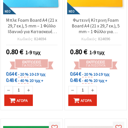
ΝΈΟ
ΝΈΟ
Μπλε Foam Board A4 (21 x
Φωτεινή Κίτρινη Foam
29,7 εκ.), 5 mm – 1 Φύλλο
Board Α4 (21 x 29,7 εκ.), 5
Ιδανικό για Κατασκευές,
mm – 1 Φύλλο για
Χειροτεχνίες, DIY &
Χειροτεχνίες, Κατασκευές
Κωδικός:
824694
Κωδικός:
824696
Παρουσιάσεις
& Σχολικά Projects
0.80
€
0.80
€
1-9 τμχ
1-9 τμχ
ΕΚΠΤΏΣΕΙΣ
ΕΚΠΤΏΣΕΙΣ
ΓΙΑ ΠΟΣΌΤΗΤΑ
ΓΙΑ ΠΟΣΌΤΗΤΑ
0.64 €
0.64 €
- 20 %
10-19 τμχ
- 20 %
10-19 τμχ
0.48 €
0.48 €
- 40 %
20 τμχ +
- 40 %
20 τμχ +
ΑΓΟΡΆ
ΑΓΟΡΆ