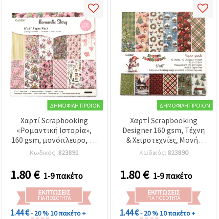
ΔΗΜΟΦΙΛΉ ΠΡΟΪΌΝ
ΔΗΜΟΦΙΛΉ ΠΡΟΪΌΝ
Χαρτί Scrapbooking
Χαρτί Scrapbooking
«Ρομαντική Ιστορία»,
Designer 160 gsm, Τέχνη
160 gsm, μονόπλευρο, 6’’
& Χειροτεχνίες, Μονής
(15,2 x 15,2 εκ.), 12 σχέδια
Όψης, 6 inch (15,2 x 15,2
Κωδικός:
823891
Κωδικός:
823890
x 1 φύλλο, για τέχνη &
cm), 12 Σχέδια x 1 Φύλλο,
χειροτεχνίες
Καλά Χριστούγεννα
1.80
€
1.80
€
1-9 πακέτο
1-9 πακέτο
ΕΚΠΤΏΣΕΙΣ
ΕΚΠΤΏΣΕΙΣ
ΓΙΑ ΠΟΣΌΤΗΤΑ
ΓΙΑ ΠΟΣΌΤΗΤΑ
1.44 €
1.44 €
- 20 %
10 πακέτο +
- 20 %
10 πακέτο +