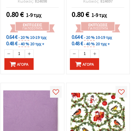
Κωδικός:
824698
Κωδικός:
824697
Παρουσιάσεις & Design
Χειροτεχνίες, DIY
Projects
Κατασκευές, Μακέτες &
0.80
€
0.80
€
1-9 τμχ
1-9 τμχ
Παρουσιάσεις
ΕΚΠΤΏΣΕΙΣ
ΕΚΠΤΏΣΕΙΣ
ΓΙΑ ΠΟΣΌΤΗΤΑ
ΓΙΑ ΠΟΣΌΤΗΤΑ
0.64 €
0.64 €
- 20 %
10-19 τμχ
- 20 %
10-19 τμχ
0.48 €
0.48 €
- 40 %
20 τμχ +
- 40 %
20 τμχ +
ΑΓΟΡΆ
ΑΓΟΡΆ