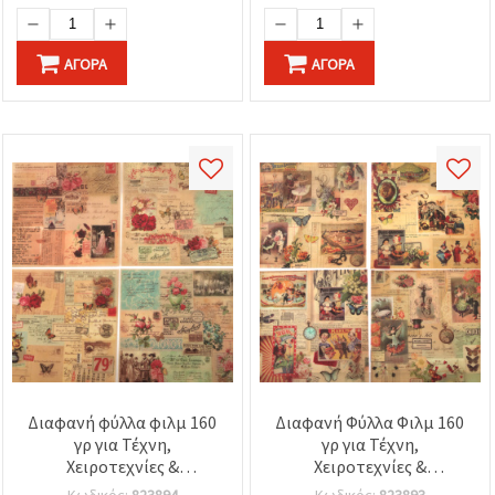
ΑΓΟΡΆ
ΑΓΟΡΆ
Διαφανή φύλλα φιλμ 160
Διαφανή Φύλλα Φιλμ 160
γρ για Τέχνη,
γρ για Τέχνη,
Χειροτεχνίες &
Χειροτεχνίες &
Scrapbooking, 19x19 εκ.,
Σκραπμπούκινγκ, 19x19
Κωδικός:
823894
Κωδικός:
823893