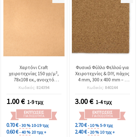
Χαρτόνι Craft
Φυσικό Φύλλο Φελλού για
χειροτεχνίας 150 γρ/μ²,
Χειροτεχνίες & DIY, πάχος
78x108 εκ., ανοιχτό
4 mm, 300 x 400 mm – 1
φυσικό χρώμα - 1 φύλλο
τεμ.
Κωδικός:
824394
Κωδικός:
840244
1.00
€
3.00
€
1-9 τμχ
1-4 τμχ
ΕΚΠΤΏΣΕΙΣ
ΕΚΠΤΏΣΕΙΣ
ΓΙΑ ΠΟΣΌΤΗΤΑ
ΓΙΑ ΠΟΣΌΤΗΤΑ
0.70 €
2.70 €
- 30 %
10-19 τμχ
- 10 %
5-9 τμχ
0.60 €
2.40 €
- 40 %
20 τμχ +
- 20 %
10 τμχ +