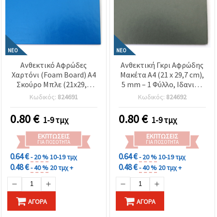
ΝΈΟ
ΝΈΟ
Ανθεκτικό Αφρώδες
Ανθεκτική Γκρι Αφρώδης
Χαρτόνι (Foam Board) A4
Μακέτα A4 (21 x 29,7 cm),
Σκούρο Μπλε (21x29,7
5 mm – 1 Φύλλο, Ιδανική
cm, 5 mm) – Ιδανικό για
για Δημιουργικές
Κωδικός:
824691
Κωδικός:
824692
Χειροτεχνίες, Μακέτες,
Κατασκευές, Χειροτεχνίες
Πινακίδες & Δημιουργικά
& Display Προβολές
0.80
€
0.80
€
1-9 τμχ
1-9 τμχ
Projects
ΕΚΠΤΏΣΕΙΣ
ΕΚΠΤΏΣΕΙΣ
ΓΙΑ ΠΟΣΌΤΗΤΑ
ΓΙΑ ΠΟΣΌΤΗΤΑ
0.64 €
0.64 €
- 20 %
10-19 τμχ
- 20 %
10-19 τμχ
0.48 €
0.48 €
- 40 %
20 τμχ +
- 40 %
20 τμχ +
ΑΓΟΡΆ
ΑΓΟΡΆ