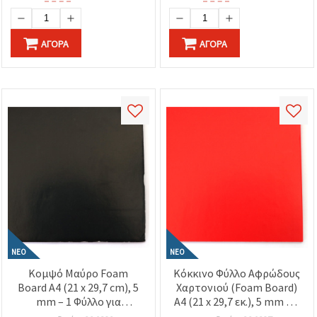
ΑΓΟΡΆ
ΑΓΟΡΆ
ΝΈΟ
ΝΈΟ
Κομψό Μαύρο Foam
Κόκκινο Φύλλο Αφρώδους
Board Α4 (21 x 29,7 cm), 5
Χαρτονιού (Foam Board)
mm – 1 Φύλλο για
A4 (21 x 29,7 εκ.), 5 mm – 1
Κατασκευές, Μακέτες,
Φύλλο, Ιδανικό για