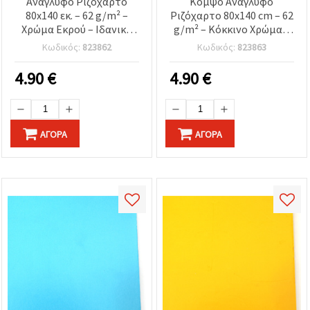
Ανάγλυφο Ριζόχαρτο
Κομψό Ανάγλυφο
80x140 εκ. – 62 g/m² –
Ριζόχαρτο 80x140 cm – 62
Χρώμα Εκρού – Ιδανικό
g/m² – Κόκκινο Χρώμα –
για Ντεκουπάζ,
Ιδανικό για Ντεκουπάζ,
Κωδικός:
823862
Κωδικός:
823863
Χειροτεχνίες &
DIY Κατασκευές &
Καλλιτεχνικές
Καλλιτεχνικές
4.90
€
4.90
€
Δημιουργίες
Διακοσμήσεις
ΑΓΟΡΆ
ΑΓΟΡΆ