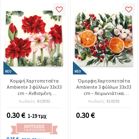
ΝΈΟ
ΝΈΟ
Κομψή Χαρτοπετσέτα
Όμορφη Χαρτοπετσέτα
Ambiente 3 φύλλων 33x33
Ambiente 3 φύλλων 33x33
cm – Ανθισμένη
cm – Χειμωνιάτικα
Αμαρυλλίς Λευκή, 1
Πορτοκάλια, 1 τεμ. –
Κωδικός:
810592
Κωδικός:
810593
τεμάχιο – Ιδανική για
Ιδανική για ζεστές και
κομψές και γιορτινές
γιορτινές κατασκευές
0.30
€
0.30
€
1-19 τμχ
δημιουργίες ντεκουπάζ
ντεκουπάζ
ΕΚΠΤΏΣΕΙΣ
ΓΙΑ ΠΟΣΌΤΗΤΑ