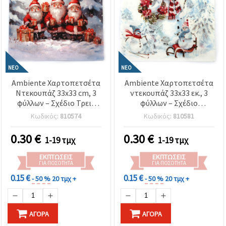
ΝΈΟ
ΝΈΟ
Ambiente Χαρτοπετσέτα
Ambiente Χαρτοπετσέτα
Ντεκουπάζ 33x33 cm, 3
ντεκουπάζ 33x33 εκ., 3
φύλλων – Σχέδιο Τρεις
φύλλων – Σχέδιο
Άγιοι Βασίληδες, ιδανική
Αθλητικοί Χιονάνθρωποι,
Κωδικός:
810574
Κωδικός:
810581
για γιορτινές
Ιδανική για Γιορτινές
χειροτεχνίες,
Χειροτεχνίες, Παιδικές
0.30
€
0.30
€
1-19 τμχ
1-19 τμχ
χριστουγεννιάτικη
Κατασκευές &
διακόσμηση &
Χριστουγεννιάτικη
ΕΚΠΤΏΣΕΙΣ
ΕΚΠΤΏΣΕΙΣ
δημιουργικό τύλιγμα
Διακόσμηση
ΓΙΑ ΠΟΣΌΤΗΤΑ
ΓΙΑ ΠΟΣΌΤΗΤΑ
δώρων
0.15 €
0.15 €
- 50 %
20 τμχ +
- 50 %
20 τμχ +
ΑΓΟΡΆ
ΑΓΟΡΆ