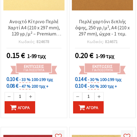
Ανοιχτό Κίτρινο Περλέ
Περλέ χαρτόνι διπλής
Χαρτί A4 (210 x 297 mm),
όψης, 250 γρ./μ², A4 (210 x
120 γρ./μ² – Premium
297 mm), ώχρα - 1 τεμ.
Φύλλο Χειροτεχνίας για
Κωδικός:
824678
Κωδικός:
824671
Κατασκευή Καρτών,
Scrapbooking &
0.15
€
0.20
€
1-99 τμχ
1-99 τμχ
Προσκλητήρια
ΕΚΠΤΏΣΕΙΣ
ΕΚΠΤΏΣΕΙΣ
ΓΙΑ ΠΟΣΌΤΗΤΑ
ΓΙΑ ΠΟΣΌΤΗΤΑ
0.10 €
0.14 €
- 33 %
100-199 τμχ
- 30 %
100-199 τμχ
0.08 €
0.10 €
- 47 %
200 τμχ +
- 50 %
200 τμχ +
ΑΓΟΡΆ
ΑΓΟΡΆ