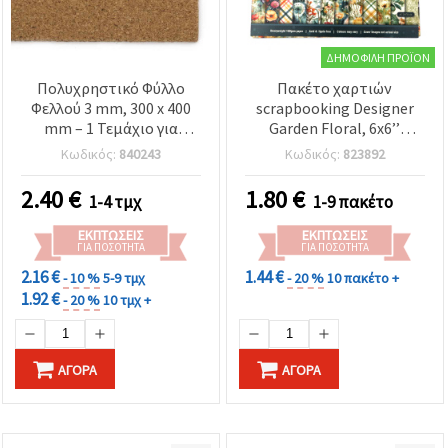
ΔΗΜΟΦΙΛΉ ΠΡΟΪΌΝ
Πολυχρηστικό Φύλλο
Πακέτο χαρτιών
Φελλού 3 mm, 300 x 400
scrapbooking Designer
mm – 1 Τεμάχιο για
Garden Floral, 6x6’’
Χειροτεχνίες, DIY &
(15,2x15,2 cm), 160 γρ./μ²,
Κωδικός:
840243
Κωδικός:
823892
Ντεκουπάζ
μονής όψης, 12 φύλλα/12
σχέδια – χαρτί
2.40
€
1.80
€
1-4 τμχ
1-9 πακέτο
χειροτεχνίας με μοτίβο
λουλουδιών για
ΕΚΠΤΏΣΕΙΣ
ΕΚΠΤΏΣΕΙΣ
scrapbooking, κάρτες &
ΓΙΑ ΠΟΣΌΤΗΤΑ
ΓΙΑ ΠΟΣΌΤΗΤΑ
DIY κατασκευές
2.16 €
1.44 €
- 10 %
5-9 τμχ
- 20 %
10 πακέτο +
1.92 €
- 20 %
10 τμχ +
ΑΓΟΡΆ
ΑΓΟΡΆ