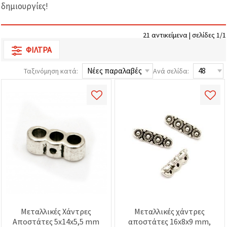
επισκεψιμότητα
δημιουργίες!
και να
προβάλλουμε
πιο σχετικό
21 αντικείμενα | σελίδες 1/1
περιεχόμενο
και
ΦΊΛΤΡΑ
διαφημίσεις,
μεταξύ
άλλων με
Ταξινόμηση κατά:
Ανά σελίδα:
τη βοήθεια
των
συνεργατών
μας για
αναλύσεις
και
μάρκετινγκ.
Μπορείτε
να
συμφωνήσετε
να
χρησιμοποιήσετε
όλα τα
cookies
κάνοντας
κλικ στον
Μεταλλικές Χάντρες
Μεταλλικές χάντρες
ιστότοπο!
Ή
Αποστάτες 5x14x5,5 mm
αποστάτες 16x8x9 mm,