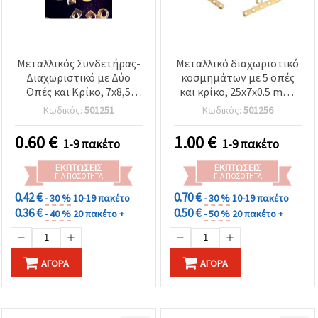
Μεταλλικός Συνδετήρας-
Μεταλλικό διαχωριστικό
Διαχωριστικό με Δύο
κοσμημάτων με 5 οπές
Οπές και Κρίκο, 7x8,5
και κρίκο, 25x7x0.5 mm,
mm, Μικτά Χρώματα, 50
χρυσό χρώμα - 20 τεμ.
Κωδικός:
501251
Κωδικός:
501256
τεμ.
0.60
€
1.00
€
1-9 πακέτο
1-9 πακέτο
ΕΚΠΤΏΣΕΙΣ
ΕΚΠΤΏΣΕΙΣ
ΓΙΑ ΠΟΣΌΤΗΤΑ
ΓΙΑ ΠΟΣΌΤΗΤΑ
0.42 €
0.70 €
- 30 %
10-19 πακέτο
- 30 %
10-19 πακέτο
0.36 €
0.50 €
- 40 %
20 πακέτο +
- 50 %
20 πακέτο +
ΑΓΟΡΆ
ΑΓΟΡΆ