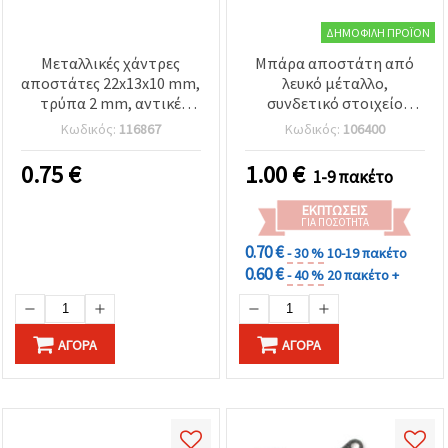
ΔΗΜΟΦΙΛΉ ΠΡΟΪΌΝ
Μεταλλικές χάντρες
Μπάρα αποστάτη από
αποστάτες 22x13x10 mm,
λευκό μέταλλο,
τρύπα 2 mm, αντικέ
συνδετικό στοιχείο
ασημί, για κοσμήματα
κοσμημάτων, 17x5x2
Κωδικός:
116867
Κωδικός:
106400
DIY - 2 τεμ.
mm, οπή 1 mm, 20 τεμ.
για χειροτεχνία &
0.75
€
1.00
€
1-9 πακέτο
κοσμηματοποιία
ΕΚΠΤΏΣΕΙΣ
ΓΙΑ ΠΟΣΌΤΗΤΑ
0.70 €
- 30 %
10-19 πακέτο
0.60 €
- 40 %
20 πακέτο +
ΑΓΟΡΆ
ΑΓΟΡΆ