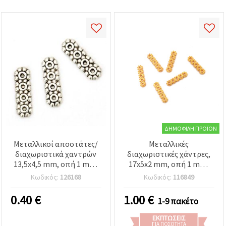
ΔΗΜΟΦΙΛΉ ΠΡΟΪΌΝ
Μεταλλικοί αποστάτες/
Μεταλλικές
διαχωριστικά χαντρών
διαχωριστικές χάντρες,
13,5x4,5 mm, οπή 1 mm,
17x5x2 mm, οπή 1 mm,
αντικέ ασημί - 20 τεμ.
χρυσό χρώμα - 20 τεμ.
Κωδικός:
126168
Κωδικός:
116849
0.40
€
1.00
€
1-9 πακέτο
ΕΚΠΤΏΣΕΙΣ
ΓΙΑ ΠΟΣΌΤΗΤΑ