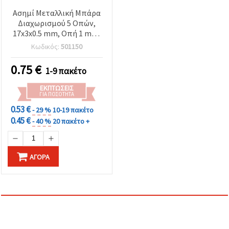
Ασημί Μεταλλική Μπάρα
Διαχωρισμού 5 Οπών,
17x3x0.5 mm, Οπή 1 mm,
Συσκευασία 50 τεμ.
Κωδικός:
501150
0.75
€
1-9 πακέτο
ΕΚΠΤΏΣΕΙΣ
ΓΙΑ ΠΟΣΌΤΗΤΑ
0.53 €
- 29 %
10-19 πακέτο
0.45 €
- 40 %
20 πακέτο +
ΑΓΟΡΆ