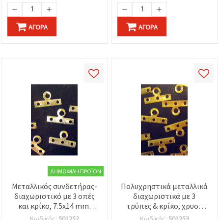
ΑΓΟΡΆ
ΑΓΟΡΆ
ΔΗΜΟΦΙΛΉ ΠΡΟΪΌΝ
Μεταλλικός συνδετήρας-
Πολυχρηστικά μεταλλικά
διαχωριστικό με 3 οπές
διαχωριστικά με 3
και κρίκο, 7.5x14 mm,
τρύπες & κρίκο, χρυσό
ασημί χρώμα – 50 τεμ.
χρώμα, 7.5x14 mm – 50
Κωδικός:
501252
Κωδικός:
501253