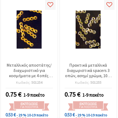
Μεταλλικός αποστάτης/
Πρακτικά μεταλλικά
διαχωριστικό για
διαχωριστικά spacers 3
κοσμήματα με 4 οπές,
οπών, ασημί χρώμα, 10x3
14x3 mm, χρυσό χρώμα –
mm – 50 τεμ., ιδανικά για
Κωδικός:
501254
Κωδικός:
501255
50 τεμ.
χάντρινες δημιουργίες
κοσμημάτων
0.75
€
0.75
€
1-9 πακέτο
1-9 πακέτο
ΕΚΠΤΏΣΕΙΣ
ΕΚΠΤΏΣΕΙΣ
ΓΙΑ ΠΟΣΌΤΗΤΑ
ΓΙΑ ΠΟΣΌΤΗΤΑ
0.53 €
0.53 €
- 29 %
10-19 πακέτο
- 29 %
10-19 πακέτο