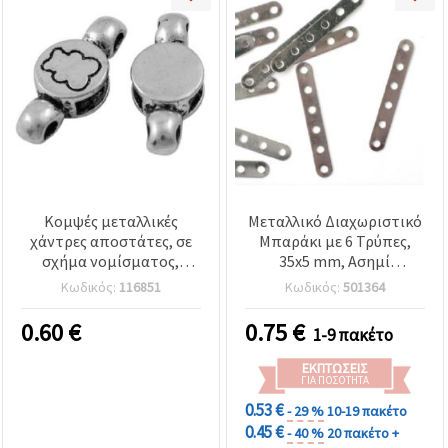
Κομψές μεταλλικές
Μεταλλικό Διαχωριστικό
χάντρες αποστάτες, σε
Μπαράκι με 6 Τρύπες,
σχήμα νομίσματος,
35x5 mm, Ασημί
ασημί, 19.5x8.5x4.5 mm,
Απόχρωση - 50 τεμ.
Κωδικός:
116851
Κωδικός:
501364
οπή 2 mm – 5 τεμ.,
ιδανικές για χειροποίητα
0.60
€
0.75
€
1-9 πακέτο
κοσμήματα και
χειροτεχνίες
ΕΚΠΤΏΣΕΙΣ
ΓΙΑ ΠΟΣΌΤΗΤΑ
0.53 €
- 29 %
10-19 πακέτο
0.45 €
- 40 %
20 πακέτο +