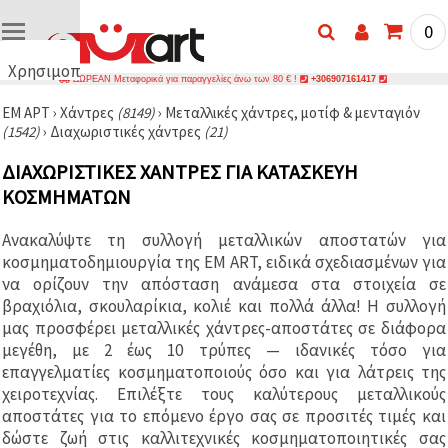
0
Χρησιμοποιούμε
ΔΩΡΕΑΝ Μεταφορικά για παραγγελίες άνω των 80 € !
+306907161417
cookies
ΕΜ ΑΡΤ
›
Χάντρες
(8149)
›
Μεταλλικές χάντρες, μοτίφ & μενταγιόν
🍪
(1542)
›
Διαχωριστικές χάντρες
(21)
Χρησιμοποιούμε
cookies και
ΔΙΑΧΩΡΙΣΤΙΚΈΣ ΧΆΝΤΡΕΣ ΓΙΑ ΚΑΤΑΣΚΕΥΉ
παρόμοιες
τεχνολογίες
ΚΟΣΜΗΜΆΤΩΝ
για να
διασφαλίσουμε
τη σωστή
Ανακαλύψτε τη συλλογή μεταλλικών αποστατών για
λειτουργία
κοσμηματοδημιουργία της EM ART, ειδικά σχεδιασμένων για
του
ιστότοπου,
να ορίζουν την απόσταση ανάμεσα στα στοιχεία σε
να
βραχιόλια, σκουλαρίκια, κολιέ και πολλά άλλα! Η συλλογή
βελτιώσουμε
μας προσφέρει μεταλλικές χάντρες-αποστάτες σε διάφορα
την
εμπειρία
μεγέθη, με 2 έως 10 τρύπες — ιδανικές τόσο για
σας και, με
επαγγελματίες κοσμηματοποιούς όσο και για λάτρεις της
τη
χειροτεχνίας. Επιλέξτε τους καλύτερους μεταλλικούς
συγκατάθεσή
σας, να
αποστάτες για το επόμενο έργο σας σε προσιτές τιμές και
αναλύουμε
δώστε ζωή στις καλλιτεχνικές κοσμηματοποιητικές σας
την