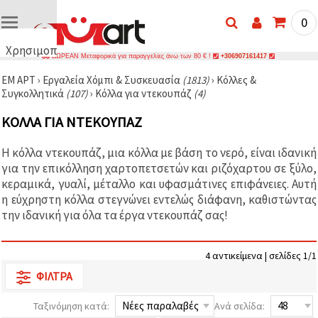
0
Χρησιμοποιούμε
ΔΩΡΕΑΝ Μεταφορικά για παραγγελίες άνω των 80 € !
+306907161417
cookies
ΕΜ ΑΡΤ
›
Εργαλεία Χόμπι & Συσκευασία
(1813)
›
Κόλλες &
🍪
Συγκολλητικά
(107)
›
Κόλλα για ντεκουπάζ
(4)
Χρησιμοποιούμε
cookies και
ΚΌΛΛΑ ΓΙΑ ΝΤΕΚΟΥΠΆΖ
παρόμοιες
τεχνολογίες
για να
Η κόλλα ντεκουπάζ, μια κόλλα με βάση το νερό, είναι ιδανική
διασφαλίσουμε
τη σωστή
για την επικόλληση χαρτοπετσετών και ριζόχαρτου σε ξύλο,
λειτουργία
κεραμικά, γυαλί, μέταλλο και υφασμάτινες επιφάνειες. Αυτή
του
η εύχρηστη κόλλα στεγνώνει εντελώς διάφανη, καθιστώντας
ιστότοπου,
να
την ιδανική για όλα τα έργα ντεκουπάζ σας!
βελτιώσουμε
την
εμπειρία
4 αντικείμενα | σελίδες 1/1
σας και, με
τη
ΦΊΛΤΡΑ
συγκατάθεσή
σας, να
αναλύουμε
Ταξινόμηση κατά:
Ανά σελίδα:
την