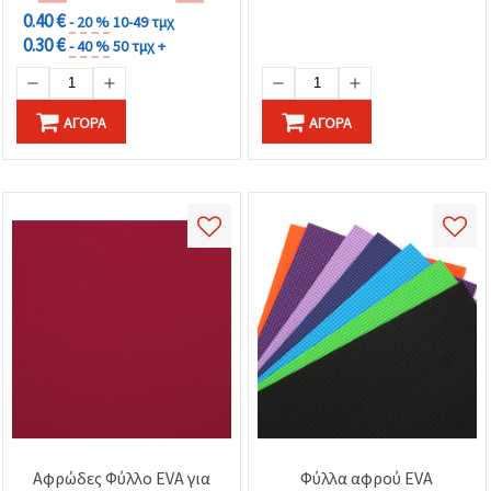
Σχολικές Κατασκευές
0.40 €
- 20 %
10-49 τμχ
0.30 €
- 40 %
50 τμχ +
ΑΓΟΡΆ
ΑΓΟΡΆ
Αφρώδες Φύλλο EVA για
Φύλλα αφρού EVA