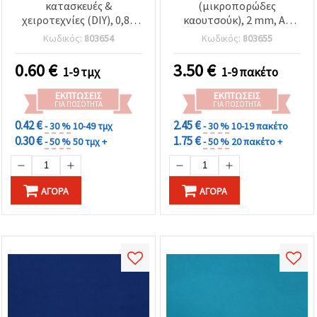
κατασκευές &
(μικροπορώδες
χειροτεχνίες (DIY), 0,8–
καουτσούκ), 2 mm, A4
0,9 mm, 50x50 εκ., Σκούρο
(20x30 cm), υφή
Κωδικός:
803654
Κωδικός:
803655
Ροζ
πλέγματος, μικτά
χρώματα - 10 τεμ.
0.60
€
3.50
€
1-9 τμχ
1-9 πακέτο
ΕΚΠΤΏΣΕΙΣ
ΕΚΠΤΏΣΕΙΣ
ΓΙΑ ΠΟΣΌΤΗΤΑ
ΓΙΑ ΠΟΣΌΤΗΤΑ
0.42 €
2.45 €
- 30 %
10-49 τμχ
- 30 %
10-19 πακέτο
0.30 €
1.75 €
- 50 %
50 τμχ +
- 50 %
20 πακέτο +
ΑΓΟΡΆ
ΑΓΟΡΆ