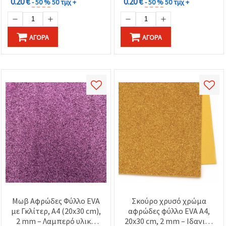
0.20 €
0.20 €
- 50 %
50 τμχ +
- 50 %
50 τμχ +
ΑΓΟΡΆ
ΑΓΟΡΆ
Μωβ Αφρώδες Φύλλο EVA
Σκούρο χρυσό χρώμα
με Γκλίτερ, A4 (20x30 cm),
αφρώδες φύλλο EVA A4,
2 mm – Λαμπερό υλικό
20x30 cm, 2 mm – Ιδανικό