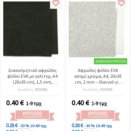
ΔΗΜΟΦΙΛΉ ΠΡΟΪΌΝ
Διακοσμητικό αφρώδες
Αφρώδες φύλλο EVA
φύλλο EVA με γκλίτερ, A4
ασημί χρώμα, A4, 20x30
(20x30 cm), 1,5 mm,
cm, 2 mm – Ιδανικό για
μαύρο, για χειροτεχνίες &
λαμπερό scrapbooking
Κωδικός:
803696
Κωδικός:
803695
σκραπμπούκινγκ
και δημιουργικές
χειροτεχνίες DIY
0.40
€
0.40
€
1-9 τμχ
1-9 τμχ
ΕΚΠΤΏΣΕΙΣ
ΕΚΠΤΏΣΕΙΣ
ΓΙΑ ΠΟΣΌΤΗΤΑ
ΓΙΑ ΠΟΣΌΤΗΤΑ
0.28 €
0.28 €
- 30 %
10-49 τμχ
- 30 %
10-49 τμχ