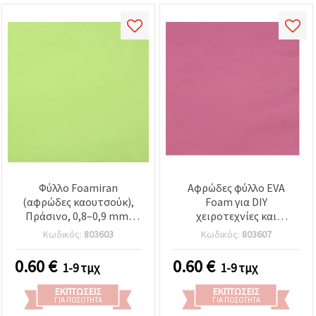
Φύλλο Foamiran
Αφρώδες φύλλο EVA
(αφρώδες καουτσούκ),
Foam για DIY
Πράσινο, 0,8–0,9 mm,
χειροτεχνίες και
50x50 εκ.
διακόσμηση, χρώμα
Κωδικός:
803603
Κωδικός:
803607
Κυκλάμινο, 50x50 εκ., 0,8–
0,9 mm
0.60
€
0.60
€
1-9 τμχ
1-9 τμχ
ΕΚΠΤΏΣΕΙΣ
ΕΚΠΤΏΣΕΙΣ
ΓΙΑ ΠΟΣΌΤΗΤΑ
ΓΙΑ ΠΟΣΌΤΗΤΑ