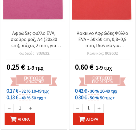
Αφρώδες φύλλο EVA,
Κόκκινο Αφρώδες Φύλλο
σκούρο ροζ, A4 (20x30
EVA – 50x50 cm, 0,8–0,9
cm), πάχος 2 mm, για
mm, Ιδανικό για
scrapbooking &
δημιουργικές
Κωδικός:
803632
Κωδικός:
803602
χειροτεχνίες
χειροτεχνίες DIY,
διακόσμηση και
0.25
€
0.60
€
1-9 τμχ
1-9 τμχ
χειροποίητες κατασκευές
ΕΚΠΤΏΣΕΙΣ
ΕΚΠΤΏΣΕΙΣ
ΓΙΑ ΠΟΣΌΤΗΤΑ
ΓΙΑ ΠΟΣΌΤΗΤΑ
0.17 €
0.42 €
- 32 %
10-49 τμχ
- 30 %
10-49 τμχ
0.13 €
0.30 €
- 48 %
50 τμχ +
- 50 %
50 τμχ +
ΑΓΟΡΆ
ΑΓΟΡΆ