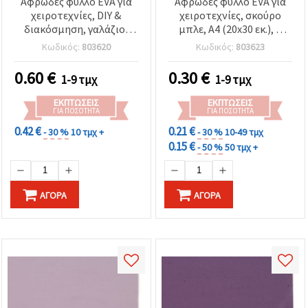
Αφρώδες φύλλο EVA για
Αφρώδες φύλλο EVA για
χειροτεχνίες, DIY &
χειροτεχνίες, σκούρο
διακόσμηση, γαλάζιο,
μπλε, A4 (20x30 εκ.), 2
0,8–0,9 mm, 50x50 cm
mm
Κωδικός:
803620
Κωδικός:
803623
0.60
€
0.30
€
1-9 τμχ
1-9 τμχ
ΕΚΠΤΏΣΕΙΣ
ΕΚΠΤΏΣΕΙΣ
ΓΙΑ ΠΟΣΌΤΗΤΑ
ΓΙΑ ΠΟΣΌΤΗΤΑ
0.42 €
0.21 €
- 30 %
10 τμχ +
- 30 %
10-49 τμχ
0.15 €
- 50 %
50 τμχ +
ΑΓΟΡΆ
ΑΓΟΡΆ