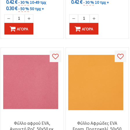
0.42 €
0.42 €
- 30 %
10-49 τμχ
- 30 %
10 τμχ +
0.30 €
- 50 %
50 τμχ +
ΑΓΟΡΆ
ΑΓΟΡΆ
Φύλλο αφρού EVA,
Φύλλο Αφρώδες EVA
Ανοιχτό Ροζ, 50x50 εκ,
Foam, Πορτοκαλί, 50x50