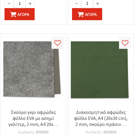
ΑΓΟΡΆ
ΑΓΟΡΆ
Σκούρο γκρι αφρώδες
Διακοσμητικό αφρώδες
φύλλο EVA με ασημί
φύλλο EVA, A4 (20x30 cm),
γκλίτερ, 2 mm, A4 20x30
2 mm, σκούρο πράσινο -
εκ. για scrapbooking &
Υλικό για χειροτεχνίες &
Κωδικός:
803692
Κωδικός:
803634