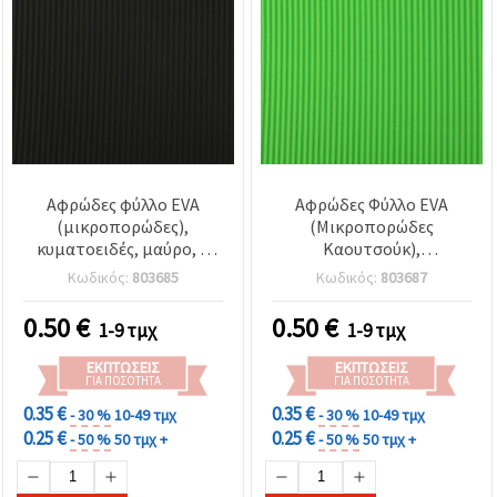
Αφρώδες φύλλο EVA
Αφρώδες Φύλλο EVA
(μικροπορώδες),
(Μικροπορώδες
κυματοειδές, μαύρο, 2
Καουτσούκ),
mm, A4 (20x30 cm)
Κυματοειδές, Ανοιχτό
Κωδικός:
803685
Κωδικός:
803687
Πράσινο, 2 mm, A4 (20x30
cm)
0.50
€
0.50
€
1-9 τμχ
1-9 τμχ
ΕΚΠΤΏΣΕΙΣ
ΕΚΠΤΏΣΕΙΣ
ΓΙΑ ΠΟΣΌΤΗΤΑ
ΓΙΑ ΠΟΣΌΤΗΤΑ
0.35 €
0.35 €
- 30 %
10-49 τμχ
- 30 %
10-49 τμχ
0.25 €
0.25 €
- 50 %
50 τμχ +
- 50 %
50 τμχ +