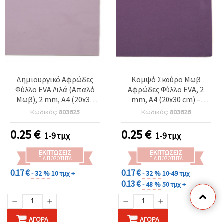
Δημιουργικό Αφρώδες
Κομψό Σκούρο Μωβ
Φύλλο EVA Λιλά (Απαλό
Αφρώδες Φύλλο EVA, 2
Μωβ), 2 mm, A4 (20x30
mm, A4 (20x30 cm) –
cm) – Ιδανικό για
Ιδανικό για Δημιουργικό
Κωδικός:
803625
Κωδικός:
803626
Scrapbooking,
Σκραπμπούκινγκ,
Χειροτεχνίες &
Σχολικές Κατασκευές &
0.25
€
0.25
€
1-9 τμχ
1-9 τμχ
Διασκεδαστικές DIY
Χειροποίητες DIY
Διακοσμήσεις
Κατασκευές
ΕΚΠΤΏΣΕΙΣ
ΕΚΠΤΏΣΕΙΣ
ΓΙΑ ΠΟΣΌΤΗΤΑ
ΓΙΑ ΠΟΣΌΤΗΤΑ
0.17 €
0.17 €
- 32 %
10 τμχ +
- 32 %
10-49 τμχ
0.13 €
- 48 %
50 τμχ +
ΑΓΟΡΆ
ΑΓΟΡΆ