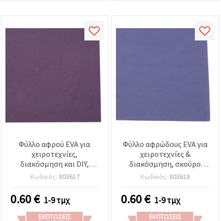
Φύλλο αφρού EVA για
Φύλλο αφρώδους EVA για
χειροτεχνίες,
χειροτεχνίες &
διακόσμηση και DIY,
διακόσμηση, σκούρο
σκούρο μωβ, 0,8–0,9 mm,
μπλε, πάχος 0,8–0,9 mm,
Κωδικός:
803617
Κωδικός:
803618
50x50 cm
50x50 cm
0.60
€
0.60
€
1-9 τμχ
1-9 τμχ
ΕΚΠΤΏΣΕΙΣ
ΕΚΠΤΏΣΕΙΣ