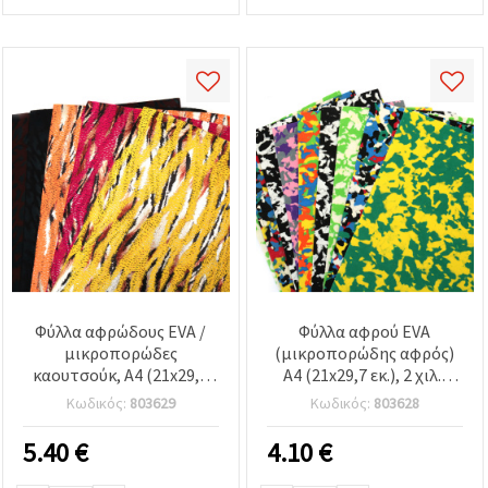
Φύλλα αφρώδους EVA /
Φύλλα αφρού EVA
μικροπορώδες
(μικροπορώδης αφρός)
καουτσούκ, A4 (21x29,7
A4 (21x29,7 εκ.), 2 χιλ.,
cm), 2 mm, υφασμάτινη
χρώματα παραλλαγής –
Κωδικός:
803629
Κωδικός:
803628
επένδυση με animal print
Σετ 10 τεμ.
– συσκευασία 10 τεμ.,
5.40
€
4.10
€
ασορτί