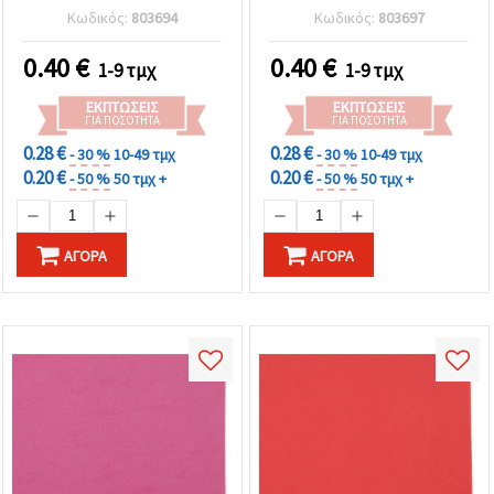
για scrapbooking,
για δημιουργικό
Κωδικός:
803694
Κωδικός:
803697
διακόσμηση, κάρτες,
scrapbooking &
προσκλήσεις και DIY
διακοσμητικές
0.40
€
0.40
€
1-9 τμχ
1-9 τμχ
κατασκευές
χειροτεχνίες DIY
ΕΚΠΤΏΣΕΙΣ
ΕΚΠΤΏΣΕΙΣ
ΓΙΑ ΠΟΣΌΤΗΤΑ
ΓΙΑ ΠΟΣΌΤΗΤΑ
0.28 €
0.28 €
- 30 %
10-49 τμχ
- 30 %
10-49 τμχ
0.20 €
0.20 €
- 50 %
50 τμχ +
- 50 %
50 τμχ +
ΑΓΟΡΆ
ΑΓΟΡΆ