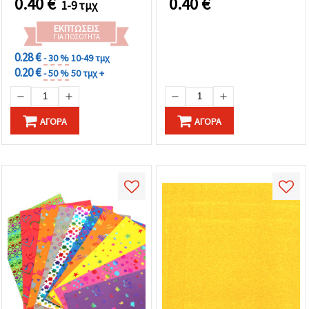
0.40
€
0.40
€
1-9 τμχ
ΕΚΠΤΏΣΕΙΣ
ΓΙΑ ΠΟΣΌΤΗΤΑ
0.28 €
- 30 %
10-49 τμχ
0.20 €
- 50 %
50 τμχ +
ΑΓΟΡΆ
ΑΓΟΡΆ