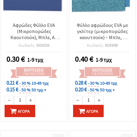
Αφρώδες Φύλλο EVA
Φύλλο αφρώδους EVA με
(Μικροπορώδες
γκλίτερ (μικροπορώδες
Καουτσούκ), Μπλε, A4
καουτσούκ) – Μπλε, 2
(20x30 cm), 2 mm, για
mm, A4 (20x30 εκ.) –
Κωδικός:
803636
Κωδικός:
803698
Χειροτεχνίες,
Λαμπερό διακοσμητικό
Scrapbooking & DIY
υλικό για
0.30
€
0.40
€
1-9 τμχ
1-9 τμχ
Κατασκευές
σκραπμπούκινγκ,
κατασκευή καρτών και
ΕΚΠΤΏΣΕΙΣ
ΕΚΠΤΏΣΕΙΣ
χειροτεχνίες
ΓΙΑ ΠΟΣΌΤΗΤΑ
ΓΙΑ ΠΟΣΌΤΗΤΑ
0.21 €
0.28 €
- 30 %
10-49 τμχ
- 30 %
10-49 τμχ
0.15 €
0.20 €
- 50 %
50 τμχ +
- 50 %
50 τμχ +
ΑΓΟΡΆ
ΑΓΟΡΆ