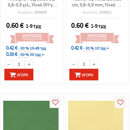
0,8–0,9 χιλ., Υλικό DIY για
cm, 0,8–0,9 mm, Υλικό DIY
Χειροτεχνίες &
για Χειροτεχνίες &
Κωδικός:
803609
Κωδικός:
803611
Διακόσμηση
Διακόσμηση
0.60
€
0.60
€
1-9 τμχ
1-9 τμχ
ΕΚΠΤΏΣΕΙΣ
ΕΚΠΤΏΣΕΙΣ
ΓΙΑ ΠΟΣΌΤΗΤΑ
ΓΙΑ ΠΟΣΌΤΗΤΑ
0.42 €
0.42 €
- 30 %
10-49 τμχ
- 30 %
10 τμχ +
0.30 €
- 50 %
50 τμχ +
ΑΓΟΡΆ
ΑΓΟΡΆ