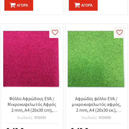
ΑΓΟΡΆ
ΑΓΟΡΆ
Φύλλο Αφρώδους EVA /
Αφρώδες φύλλο EVA /
Μικροκυψελωτός Αφρός
μικροκυψελωτός αφρός,
2 mm, A4 (20x30 cm),
2 mm, A4 (20x30 εκ.),
Κυκλάμινο με Γκλίτερ
λαχανί (lime) με γκλίτερ
Κωδικός:
803691
Κωδικός:
803690