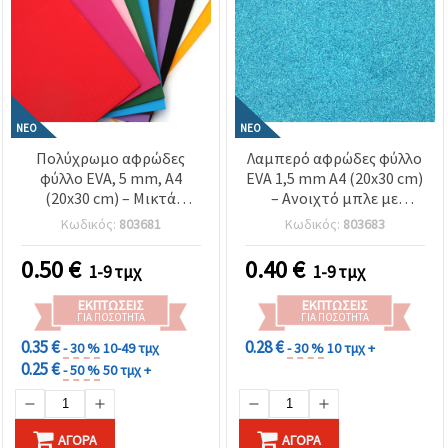
ΝΈΟ
ΝΈΟ
Πολύχρωμο αφρώδες
Λαμπερό αφρώδες φύλλο
φύλλο EVA, 5 mm, Α4
EVA 1,5 mm A4 (20x30 cm)
(20x30 cm) – Μικτά
– Ανοιχτό μπλε με
χρώματα, ιδανικό για
γκλίτερ, ιδανικό για
Κωδικός:
803681
Κωδικός:
803683
χειροτεχνίες,
χειροτεχνίες,
διακόσμηση, σχολικές
διακόσμηση & DIY
0.50
€
0.40
€
1-9 τμχ
1-9 τμχ
εργασίες & DIY
κατασκευές
δημιουργίες - 1 τεμ.
ΕΚΠΤΏΣΕΙΣ
ΕΚΠΤΏΣΕΙΣ
ΓΙΑ ΠΟΣΌΤΗΤΑ
ΓΙΑ ΠΟΣΌΤΗΤΑ
0.35 €
0.28 €
- 30 %
10-49 τμχ
- 30 %
10 τμχ +
0.25 €
- 50 %
50 τμχ +
ΑΓΟΡΆ
ΑΓΟΡΆ