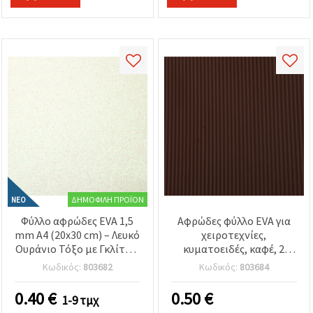
ΔΗΜΟΦΙΛΉ ΠΡΟΪΌΝ
ΝΈΟ
Φύλλο αφρώδες EVA 1,5
Αφρώδες φύλλο EVA για
mm A4 (20x30 cm) – Λευκό
χειροτεχνίες,
Ουράνιο Τόξο με Γκλίτερ,
κυματοειδές, καφέ, 2
ιδανικό για γιορτινές
mm, A4 (20x30 cm)
Κωδικός:
803682
Κωδικός:
803684
χειροτεχνίες,
δημιουργικά projects &
0.40
€
0.50
€
1-9 τμχ
λαμπερές διακοσμήσεις