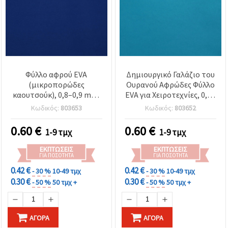
Φύλλο αφρού EVA
Δημιουργικό Γαλάζιο του
(μικροπορώδες
Ουρανού Αφρώδες Φύλλο
καουτσούκ), 0,8–0,9 mm,
EVA για Χειροτεχνίες, 0,8–
50x50 εκ., ρουά μπλε
0,9 mm, 50x50 cm –
Κωδικός:
803653
Κωδικός:
803652
Ιδανικό για χειροποίητες
κατασκευές, σχολικές
0.60
€
0.60
€
1-9 τμχ
1-9 τμχ
εργασίες & DIY ιδέες
ΕΚΠΤΏΣΕΙΣ
ΕΚΠΤΏΣΕΙΣ
ΓΙΑ ΠΟΣΌΤΗΤΑ
ΓΙΑ ΠΟΣΌΤΗΤΑ
0.42 €
0.42 €
- 30 %
10-49 τμχ
- 30 %
10-49 τμχ
0.30 €
0.30 €
- 50 %
50 τμχ +
- 50 %
50 τμχ +
ΑΓΟΡΆ
ΑΓΟΡΆ