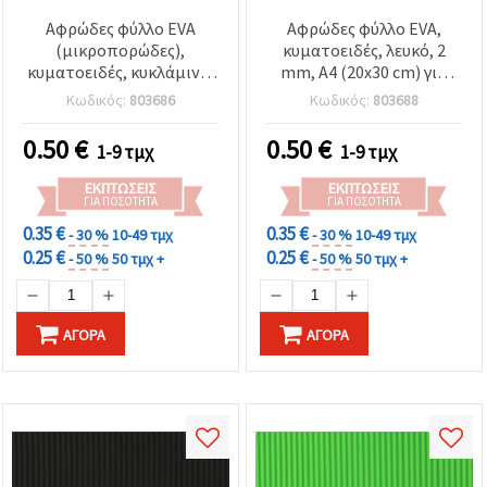
Αφρώδες φύλλο EVA
Αφρώδες φύλλο EVA,
(μικροπορώδες),
κυματοειδές, λευκό, 2
κυματοειδές, κυκλάμινο,
mm, A4 (20x30 cm) για
2 mm, A4 (20x30 εκ.)
χειροτεχνίες
Κωδικός:
803686
Κωδικός:
803688
0.50
€
0.50
€
1-9 τμχ
1-9 τμχ
ΕΚΠΤΏΣΕΙΣ
ΕΚΠΤΏΣΕΙΣ
ΓΙΑ ΠΟΣΌΤΗΤΑ
ΓΙΑ ΠΟΣΌΤΗΤΑ
0.35 €
0.35 €
- 30 %
10-49 τμχ
- 30 %
10-49 τμχ
0.25 €
0.25 €
- 50 %
50 τμχ +
- 50 %
50 τμχ +
ΑΓΟΡΆ
ΑΓΟΡΆ