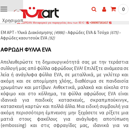
0
Χρησιμοποιούμε
ΔΩΡΕΑΝ Μεταφορικά για παραγγελίες άνω των 80 € !
+306907161417
cookies
ΕΜ ΑΡΤ
›
Υλικά Διακόσμησης
(4986)
›
Αφρώδες EVA & Τσόχα
(675)
›
🍪
Αφρώδες καουτσούκ EVA
(92)
Χρησιμοποιούμε
cookies και
ΑΦΡΏΔΗ ΦΎΛΛΑ EVA
παρόμοιες
τεχνολογίες
για να
Απελευθερώστε τη δημιουργικότητά σας με την τεράστια
διασφαλίσουμε
τη σωστή
συλλογή μας από φύλλα αφρώδους EVA! Επιλέξτε ανάμεσα σε
λειτουργία
λεία ή ανάγλυφα φύλλα EVA, σε μεταλλικά, με γκλίτερ και
του
ακόμη και σε απομίμηση χλόης, διαθέσιμα σε πανδαισία
ιστότοπου,
να
χρωμάτων και μοτίβων. Ανθεκτικά, μαλακά και εύκολα στο
βελτιώσουμε
κόψιμο και στο κόλλημα, τα φύλλα αφρώδους EVA είναι
την
ιδανικά για παιδικές κατασκευές, σκραπμπούκινγκ,
εμπειρία
σας και, με
κατασκευή καρτών και πολλά άλλα. Μια ειδική συμβουλή για
τη
ακόμη περισσότερη έμπνευση: μην ξεχάσετε να ρίξετε μια
συγκατάθεσή
σας, να
ματιά στους φακέλους για ανάγλυφη αποτύπωση
αναλύουμε
(embossing) και στις σφραγίδες μας, ιδανικά για να
την