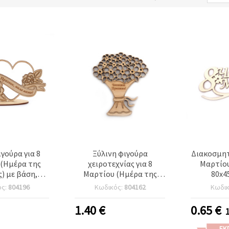
ιγούρα για 8
Ξύλινη φιγούρα
Διακοσμητ
(Ημέρα της
χειροτεχνίας για 8
Μαρτίου
ς) με βάση,
Μαρτίου (Ημέρα της
80x4
x95 mm
Γυναίκας), 80x70 mm
scrap
ός:
804196
Κωδικός:
804162
Κωδι
χειρ
1.40
€
0.65
€
ΕΚ