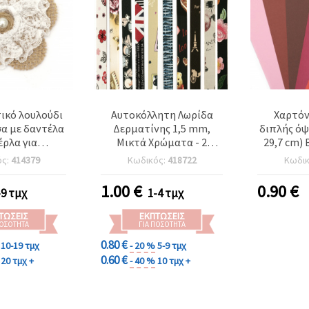
ικό λουλούδι
Αυτοκόλλητη Λωρίδα
Χαρτόνι
α με δαντέλα
Δερματίνης 1,5 mm,
διπλής όψη
έρλα για
Μικτά Χρώματα - 2
29,7 cm) 
ες, 70x70 mm
μέτρα
χρώματα,
ός:
414379
Κωδικός:
418722
Κωδι
αποχρώσ
1.00
€
0.90
€
-9 τμχ
1-4 τμχ
ΤΏΣΕΙΣ
ΕΚΠΤΏΣΕΙΣ
ΠΟΣΌΤΗΤΑ
ΓΙΑ ΠΟΣΌΤΗΤΑ
0.80 €
10-19 τμχ
- 20 %
5-9 τμχ
0.60 €
20 τμχ +
- 40 %
10 τμχ +