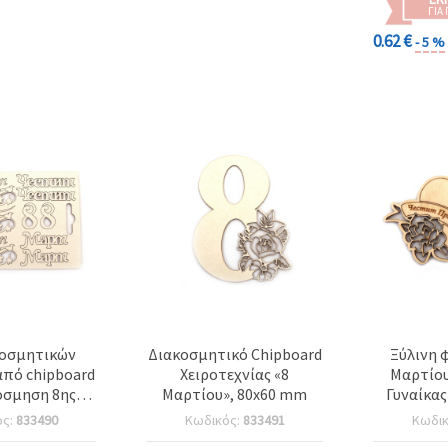
ΓΙΑ
0.62 €
- 5 %
κοσμητικών
Διακοσμητικό Chipboard
Ξύλινη φ
από chipboard
Χειροτεχνίας «8
Μαρτίου
όσμηση 8ης
Μαρτίου», 80x60 mm
Γυναίκας
ρτίου
ός:
833490
Κωδικός:
833491
Κωδι