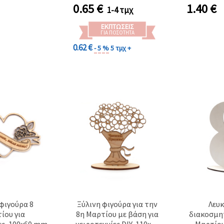
0.65
€
1.40
€
1-4 τμχ
ΕΚΠΤΏΣΕΙΣ
ΓΙΑ ΠΟΣΌΤΗΤΑ
0.62 €
- 5 %
5 τμχ +
 φιγούρα 8
Ξύλινη φιγούρα για την
Λευκ
ίου για
8η Μαρτίου με βάση για
διακοσμητ
ες, 100x60 mm
χειροτεχνίες DIY, 110x90
Μαρτίου