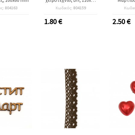
mm
Γυναίκα
ός:
804163
Κωδικός:
804159
Κωδι
200
1.80
€
2.50
€