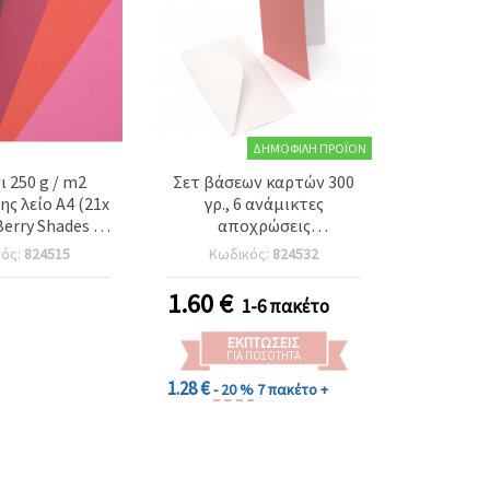
ΔΗΜΟΦΙΛΉ ΠΡΟΪΌΝ
 250 g / m2
Σετ βάσεων καρτών 300
ς λείο A4 (21x
γρ., 6 ανάμικτες
Berry Shades 6
αποχρώσεις
 ροζ-κόκκινο
εσπεριδοειδών, 10 x 21
κός:
824515
Κωδικός:
824532
εις -6 φύλλα
εκ., με λευκούς φακέλους
100 γρ., 10,7 x 21,5 εκ., 6
1.60
€
1-6 πακέτο
τεμ., για χειροτεχνίες,
cardmaking &
ΕΚΠΤΏΣΕΙΣ
scrapbooking
ΓΙΑ ΠΟΣΌΤΗΤΑ
1.28 €
- 20 %
7 πακέτο +