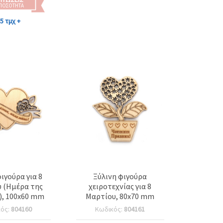
 ΠΟΣΌΤΗΤΑ
5 τμχ +
ιγούρα για 8
Ξύλινη φιγούρα
 (Ημέρα της
χειροτεχνίας για 8
), 100x60 mm
Μαρτίου, 80x70 mm
κός:
804160
Κωδικός:
804161