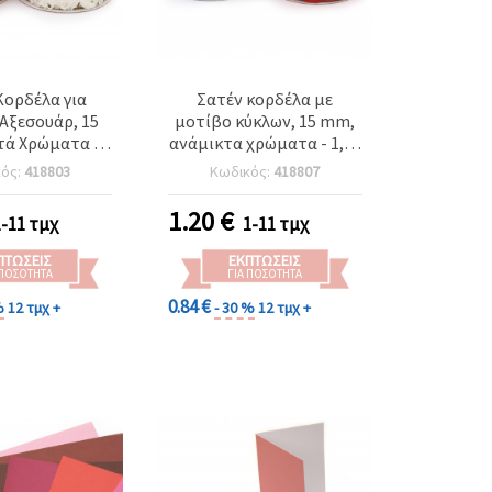
Κορδέλα για
Σατέν κορδέλα με
Αξεσουάρ, 15
μοτίβο κύκλων, 15 mm,
τά Χρώματα -
ανάμικτα χρώματα - 1,80
0 μέτρα
μέτρα
κός:
418803
Κωδικός:
418807
1.20
€
1-11 τμχ
1-11 τμχ
ΠΤΏΣΕΙΣ
ΕΚΠΤΏΣΕΙΣ
 ΠΟΣΌΤΗΤΑ
ΓΙΑ ΠΟΣΌΤΗΤΑ
0.84 €
%
12 τμχ +
- 30 %
12 τμχ +