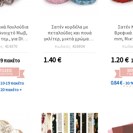
κά Λουλούδια
Σατέν κορδέλα με
Σατέν 
Ανοιχτό Μωβ,
πεταλούδες και πουά
Βρεφικά 
τεμ., για DIY
γκλίτερ, μικτά χρώματα,
mm, Μικ
οτεχνίες
15 mm, 1,80 m
1,8
ός:
414370
Κωδικός:
418804
Κωδι
1.40
€
1.20
€
-9 πακέτο
ΤΏΣΕΙΣ
ΕΚ
ΠΟΣΌΤΗΤΑ
ΓΙΑ
0.84 €
10-19 πακέτο
- 30 
20 πακέτο +