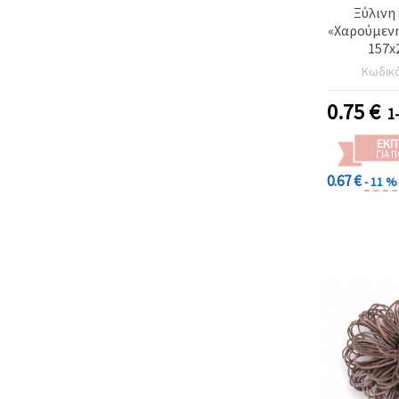
Ξύλινη
«Χαρούμενη
157x
Κωδικ
0.75
€
1
ΕΚΠ
ΓΙΑ 
0.67 €
- 11 %