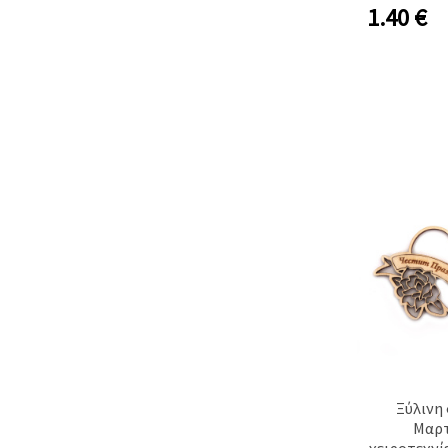
1.40
€
Ξύλινη
Μαρτ
χειροτεχνί