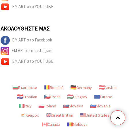
EM ART στο YOUTUBE
ΑΚΟΛΟΥΘΉΣΤΕ ΜΑΣ
EM ART στο Facebook
EM ART στο Instagram
EM ART στο YOUTUBE
Български
Română
Germany
Austria
Croatian
Czech
Hungary
Europe
Italy
Poland
Slovakia
Slovenia
Κύπρος
Great Britain
United States
Canada
Moldova