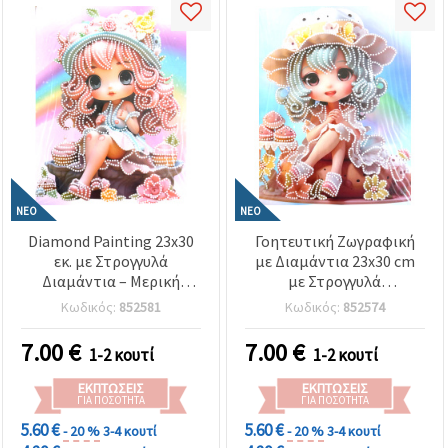
ΝΈΟ
ΝΈΟ
Diamond Painting 23x30
Γοητευτική Ζωγραφική
εκ. με Στρογγυλά
με Διαμάντια 23x30 cm
Διαμάντια – Μερική
με Στρογγυλά
Κάλυψη (Partial Drill)
Διαμαντάκια – Μερική
Κωδικός:
852581
Κωδικός:
852574
Σχέδιο Sugar Girl με
Κάλυψη (Partial Drill)
Κομψή Κορνίζα DG-30136
«Sugar Girl» με Κομψή
7.00
€
7.00
€
1-2 κουτί
1-2 κουτί
Κορνίζα DG-30129
ΕΚΠΤΏΣΕΙΣ
ΕΚΠΤΏΣΕΙΣ
ΓΙΑ ΠΟΣΌΤΗΤΑ
ΓΙΑ ΠΟΣΌΤΗΤΑ
5.60 €
5.60 €
- 20 %
3-4 κουτί
- 20 %
3-4 κουτί