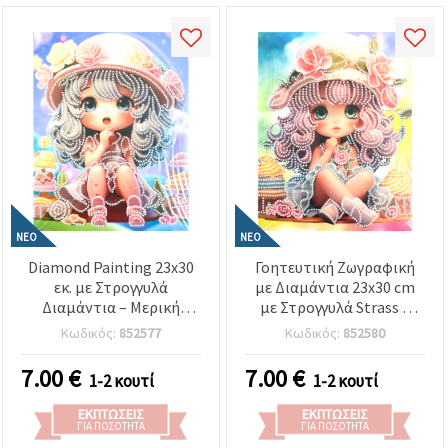
ΝΈΟ
ΝΈΟ
Diamond Painting 23x30
Γοητευτική Ζωγραφική
εκ. με Στρογγυλά
με Διαμάντια 23x30 cm
Διαμάντια – Μερική
με Στρογγυλά Strass –
Κάλυψη (Partial Drill)
Μερική Τοποθέτηση
Κωδικός:
852577
Κωδικός:
852580
«Sugar Girl» με Κομψή
“Sugar Girl” με Κομψή
Κορνίζα DG-30132
Κορνίζα DG-30135
7.00
€
7.00
€
1-2 κουτί
1-2 κουτί
ΕΚΠΤΏΣΕΙΣ
ΕΚΠΤΏΣΕΙΣ
ΓΙΑ ΠΟΣΌΤΗΤΑ
ΓΙΑ ΠΟΣΌΤΗΤΑ