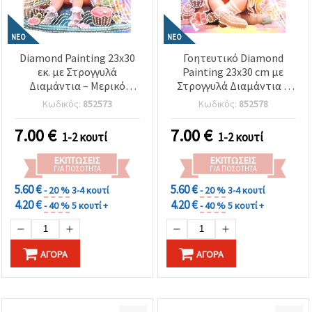
ΝΈΟ
ΝΈΟ
Diamond Painting 23x30
Γοητευτικό Diamond
εκ. με Στρογγυλά
Painting 23x30 cm με
Διαμάντια – Μερικό
Στρογγυλά Διαμάντια –
(Partial Drill) Σχέδιο
Μερική Κάλυψη Sugar Girl
Κωδικός:
852573
Κωδικός:
852578
Sugar Girl με Κομψή
με Κορνίζα DG-30133
Κορνίζα DG-30128
7.00
€
7.00
€
1-2 κουτί
1-2 κουτί
ΕΚΠΤΏΣΕΙΣ
ΕΚΠΤΏΣΕΙΣ
ΓΙΑ ΠΟΣΌΤΗΤΑ
ΓΙΑ ΠΟΣΌΤΗΤΑ
5.60 €
5.60 €
- 20 %
3-4 κουτί
- 20 %
3-4 κουτί
4.20 €
4.20 €
- 40 %
5 κουτί +
- 40 %
5 κουτί +
ΑΓΟΡΆ
ΑΓΟΡΆ