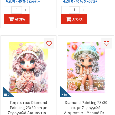
4.20 €
4.20 €
- 40 %
5 κουτί +
- 40 %
5 κουτί +
ΑΓΟΡΆ
ΑΓΟΡΆ
ΝΈΟ
ΝΈΟ
Γοητευτικό Diamond
Diamond Painting 23x30
Painting 23x30 cm με
εκ. με Στρογγυλά
Στρογγυλά Διαμάντια –
Διαμάντια – Μερικό Drill