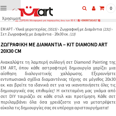
0
Χρησιμοποιούμε
ΔΩΡΕΑΝ Μεταφορικά για παραγγελίες άνω των 80 € !
+306907161417
cookies
ΕΜ ΑΡΤ
›
Υλικά χειροτεχνίας
(5515)
›
Ζωγραφική με Διαμάντια
(231)
›
🍪
Σετ Ζωγραφικής με Διαμάντια - 20x30 εκ.
(13)
Χρησιμοποιούμε
cookies και
ΖΩΓΡΑΦΙΚΉ ΜΕ ΔΙΑΜΆΝΤΙΑ – ΚΙΤ DIAMOND ART
παρόμοιες
τεχνολογίες
20X30 CM
για να
διασφαλίσουμε
τη σωστή
Ανακαλύψτε τη λαμπερή συλλογή σετ Diamond Painting της
λειτουργία
EM ART, όπου κάθε αστραφτερή δημιουργία χαρίζει μια
του
ιστότοπου,
αίσθηση διαλογιστικής χαλάρωσης. Εξερευνήστε
να
εντυπωσιακά σχέδια διαμαντένιας τέχνης σε μέγεθος 20x30
βελτιώσουμε
εκ. και βρείτε τα ιδανικά σετ για να ικανοποιήσετε όλες τις
την
εμπειρία
δημιουργικές σας επιθυμίες! Η εκτεταμένη μας γκάμα από
σας και, με
σετ DIY ταιριάζει σε κάθε στυλ και προτίμηση. Κάθε σετ
τη
περιλαμβάνει όλα όσα χρειάζεστε για να μετατρέψετε
συγκατάθεσή
σας, να
εύκολα τις δημιουργίες σας σε υπέροχα αριστουργήματα!
αναλύουμε
την