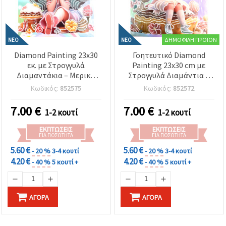
ΔΗΜΟΦΙΛΉ ΠΡΟΪΌΝ
ΝΈΟ
ΝΈΟ
Diamond Painting 23x30
Γοητευτικό Diamond
εκ. με Στρογγυλά
Painting 23x30 cm με
Διαμαντάκια – Μερική
Στρογγυλά Διαμάντια –
Επικόλληση “Sugar Girl”
Μερικό Drill Σχέδιο Sugar
Κωδικός:
852575
Κωδικός:
852572
με Κομψή Κορνίζα DG-
Girl με Κομψή Κορνίζα
30130
DG-30127
7.00
€
7.00
€
1-2 κουτί
1-2 κουτί
ΕΚΠΤΏΣΕΙΣ
ΕΚΠΤΏΣΕΙΣ
ΓΙΑ ΠΟΣΌΤΗΤΑ
ΓΙΑ ΠΟΣΌΤΗΤΑ
5.60 €
5.60 €
- 20 %
3-4 κουτί
- 20 %
3-4 κουτί
4.20 €
4.20 €
- 40 %
5 κουτί +
- 40 %
5 κουτί +
ΑΓΟΡΆ
ΑΓΟΡΆ