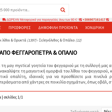
ΔΩΡΕΑΝ Μεταφορικά για παραγγελίες άνω των 80 € !
+306907161417
Σ
ΠΡΟΣΦΟΡΈΣ
ΔΗΜΟΦΙΛΉ ΠΡΟΪΌΝΤΑ
ΧΟΝΔΡΙΚΉ
ι λίθοι & Ορυκτά
(1397)
›
Σεληνόλιθος & Οπάλιο
(12)
ΑΠΌ ΦΕΓΓΑΡΌΠΕΤΡΑ & ΟΠΆΛΙΟ
 τη μαγ mystical γοητεία του φεγγαριού με τη συλλογή μας 
Ανακαλύψτε τη μαγευτική ομορφιά του λίθου του φεγγαριού, 
ετικό οπαλίτη, ιδανικές για να προσθέσετε μια πινελιά
περάσματα από χάντρες σε ποικιλία σχημάτων, όπως οβάλ, στρ
 | σελίδες 1/1
Ταξινόμηση κατά: