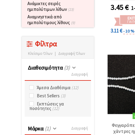
Ανάμικτες σειρές
και μονα
3.45
€
1
ημιπολύτιμων λίθων
χειρο
(23)
κοσμ
Αναμνηστικά από
ΕΚΠ
ΓΙΑ 
ημιπολύτιμους λίθους
(9)
3.11 €
- 10 %
Φίλτρα
Κλείσιμο Όλων
|
Διαγραφή Όλων
Διαθεσιμότητα
(3)
Διαγραφή
Άμεσα Διαθέσιμα
(12)
Best Sellers
(3)
Εκπτώσεις γα
ποσότητες
(12)
Φεγγαρόπε
Μάρκα
(1)
Διαγραφή
χάντρες η