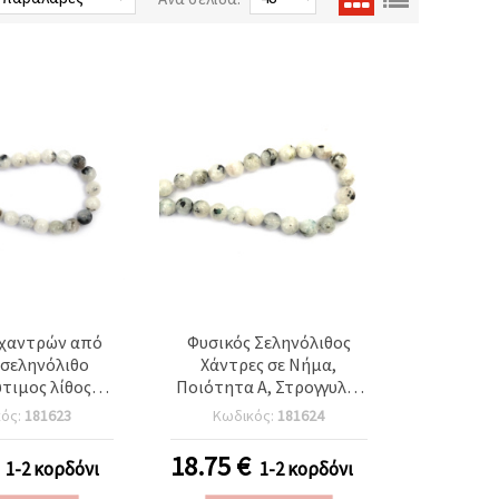
 χαντρών από
Φυσικός Σεληνόλιθος
 σεληνόλιθο
Χάντρες σε Νήμα,
τιμος λίθος),
Ποιότητα Α, Στρογγυλές
A, στρογγυλές
10 mm, περ. 40 τεμ. –
κός:
181623
Κωδικός:
181624
 ~45 τεμ.
Ημιπολύτιμες χάντρες
για κατασκευή
18.75
€
1-2 κορδόνι
1-2 κορδόνι
κοσμημάτων, DIY
βραχιόλια & κολιέ