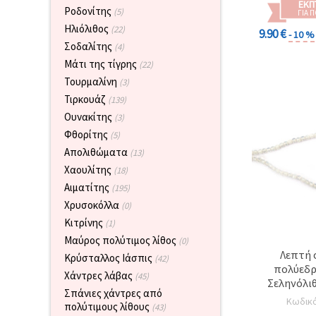
καθορίστε
ΕΚΠ
Ροδονίτης
(5)
τις
ΓΙΑ 
προτιμήσεις
Ηλιόλιθος
(22)
9.90 €
- 10 %
σας στις
Σοδαλίτης
ρυθμίσεις
(4)
επιλέγοντας
Μάτι της τίγρης
(22)
το
δεδομένο
Τουρμαλίνη
(3)
τύπο
Τιρκουάζ
(139)
cookies και
κάνοντας
Ουνακίτης
(3)
κλικ στο
Φθορίτης
(5)
κουμπί
Αποθήκευση.
Απολιθώματα
(13)
Χαουλίτης
(18)
Αποδέχομαι
Αιματίτης
(195)
όλα!
Χρυσοκόλλα
(0)
Κιτρίνης
(1)
Ρυθμίσεις
Μαύρος πολύτιμος λίθος
(0)
Λεπτή 
Κρύσταλλος Ιάσπις
(42)
πολύεδρ
Χάντρες λάβας
(45)
Σεληνόλιθ
Σπάνιες χάντρες από
Στρογγυλέ
Κωδικ
πολύτιμους λίθους
(43)
τεμ., ιδαν