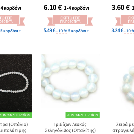
δικά σχέδια
κοσμημάτων,
Μυστι
6.10
€
3.60
€
-4 κορδόνι
1-4 κορδόνι
ποίητων
βραχιολιών, κολιέ &
Εκλεπτ
ημάτων
χειροτεχνίες DIY
Κοσ
ΤΏΣΕΙΣ
ΕΚΠΤΏΣΕΙΣ
ΕΚ
ΠΟΣΌΤΗΤΑ
ΓΙΑ ΠΟΣΌΤΗΤΑ
ΓΙΑ
5.49 €
3.24 €
5 κορδόνι +
- 10 %
5 κορδόνι +
- 10 
ΔΗΜΟΦΙΛΉ ΠΡΟΪΌΝ
ΔΗΜΟΦΙΛΉ ΠΡΟΪΌΝ
τρα (Οπάλιο)
Ιριδίζων Λευκός
Σειρά με
μιπολύτιμης
Σεληνόλιθος (Οπαλίτης)
στρογγυλέ