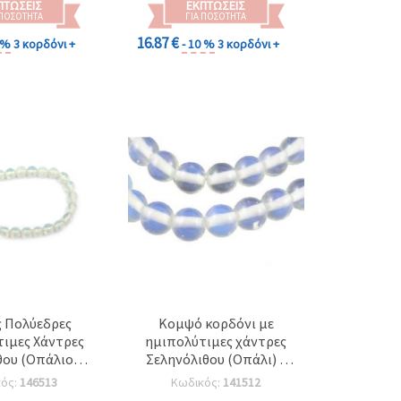
ΠΤΏΣΕΙΣ
ΕΚΠΤΏΣΕΙΣ
 ΠΟΣΌΤΗΤΑ
ΓΙΑ ΠΟΣΌΤΗΤΑ
16.87 €
0 %
3 κορδόνι +
- 10 %
3 κορδόνι +
 Πολύεδρες
Κομψό κορδόνι με
ιμες Χάντρες
ημιπολύτιμες χάντρες
θου (Οπάλιου)
Σεληνόλιθου (Οπάλι) –
 Στρογγυλές 8
στρογγυλές 6 mm (~63
κός:
146513
Κωδικός:
141512
7 τεμ., για
τεμ.) για κατασκευή