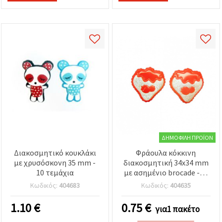
ΔΗΜΟΦΙΛΉ ΠΡΟΪΌΝ
Διακοσμητικό κουκλάκι
Φράουλα κόκκινη
με χρυσόσκονη 35 mm -
διακοσμητική 34x34 mm
10 τεμάχια
με ασημένιο brocade -10
τεμάχια
Κωδικός:
404683
Κωδικός:
404635
1.10
€
0.75
€
για1 πακέτο