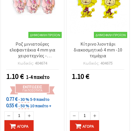
ΔΗΜΟΦΙΛΉ ΠΡΟΪΌΝ
ΔΗΜΟΦΙΛΉ ΠΡΟΪΌΝ
Ροζ μινιατούρες
Κίτρινο λιοντάρι
ελεφαντάκια 4 mm για
διακοσμητικό 4 mm -10
χειροτεχνίες -
τεμάχια
Συσκευασία 10 τεμ.
Κωδικός:
404674
Κωδικός:
404675
1.10
€
1.10
€
1-4 πακέτο
ΕΚΠΤΏΣΕΙΣ
ΓΙΑ ΠΟΣΌΤΗΤΑ
0.77 €
- 30 %
5-9 πακέτο
0.55 €
- 50 %
10 πακέτο +
ΑΓΟΡΆ
ΑΓΟΡΆ