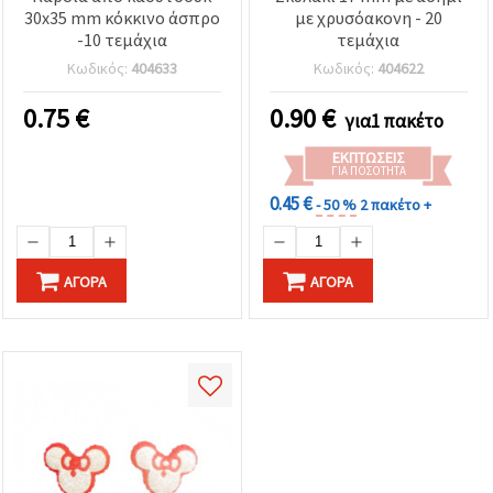
30x35 mm κόκκινο άσπρο
με χρυσόακονη - 20
-10 τεμάχια
τεμάχια
Κωδικός:
404633
Κωδικός:
404622
0.75
€
0.90
€
για1 πακέτο
ΕΚΠΤΏΣΕΙΣ
ΓΙΑ ΠΟΣΌΤΗΤΑ
0.45 €
- 50 %
2 πακέτο +
ΑΓΟΡΆ
ΑΓΟΡΆ