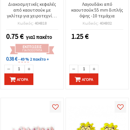
Διακοσμητικές κεφαλές
Λαγουδάκι από
από καουτσούκ με
καουτσούκ 55 mm διπλής
γκλίτερ για χειροτεχνίες,
όψης -10 τεμάχια
33 mm - 10 τεμ.
Κωδικός:
404818
Κωδικός:
404802
0.75
€
1.25
€
για1 πακέτο
ΕΚΠΤΏΣΕΙΣ
ΓΙΑ ΠΟΣΌΤΗΤΑ
0.38 €
- 49 %
2 πακέτο +
ΑΓΟΡΆ
ΑΓΟΡΆ