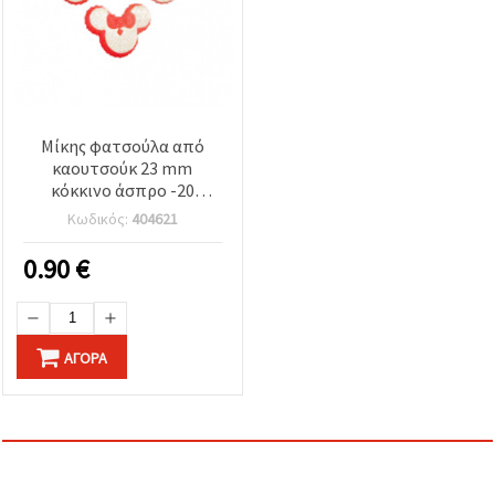
Μίκης φατσούλα από
καουτσούκ 23 mm
κόκκινο άσπρο -20
τεμάχια
Κωδικός:
404621
0.90
€
ΑΓΟΡΆ