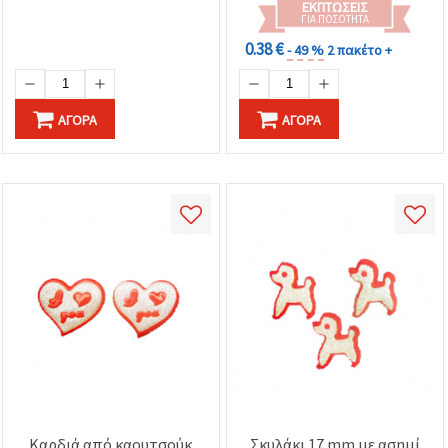
ΕΚΠΤΏΣΕΙΣ
ΓΙΑ ΠΟΣΌΤΗΤΑ
0.38 €
- 49 %
2 πακέτο +
ΑΓΟΡΆ
ΑΓΟΡΆ
Καρδιά από καουτσούκ
Σκυλάκι 17 mm με ασημί