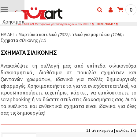
0
Χρησιμοποιούμε
ΔΩΡΕΑΝ Μεταφορικά για παραγγελίες άνω των 80 € !
+306907161417
cookies
ΕΜ ΑΡΤ
›
Μαρτάκια και υλικά
(2072)
›
Υλικά για μαρτάκια
(1146)
›
🍪
Σχήματα σιλικόνης
(11)
Χρησιμοποιούμε
cookies και
ΣΧΉΜΑΤΑ ΣΙΛΙΚΌΝΗΣ
παρόμοιες
τεχνολογίες
για να
Ανακαλύψτε τη συλλογή μας από επίπεδα σιλικονούχα
διασφαλίσουμε
τη σωστή
διακοσμητικά, διαθέσιμα σε ποικιλία σχημάτων και
λειτουργία
ζωντανών χρωμάτων, ιδανικά για πολλές δημιουργικές
του
εφαρμογές. Χρησιμοποιήστε τα για να ενισχύσετε απλικέ, να
ιστότοπου,
να
προσωποποιήσετε ευχετήριες κάρτες, να εμπλουτίσετε το
βελτιώσουμε
scrapbooking ή να δώσετε στυλ στις διακοσμήσεις σας. Αυτά
την
τα ευέλικτα και ανθεκτικά σχήματα είναι ιδανικά για όλες
εμπειρία
σας και, με
σας τις δημιουργίες!
τη
συγκατάθεσή
σας, να
αναλύουμε
11 αντικείμενα | σελίδες 1/1
την