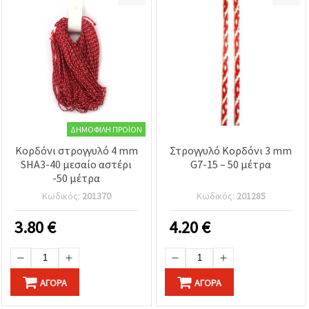
ΔΗΜΟΦΙΛΉ ΠΡΟΪΌΝ
Κορδόνι στρογγυλό 4 mm
Στρογγυλό Κορδόνι 3 mm
SHA3-40 μεσαίο αστέρι
G7-15 – 50 μέτρα
-50 μέτρα
Κωδικός:
201370
Κωδικός:
201285
3.80
€
4.20
€
ΑΓΟΡΆ
ΑΓΟΡΆ