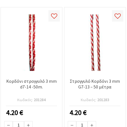
Κορδόνι στρογγυλό 3 mm
Στρογγυλό Κορδόνι 3 mm
d7-14 -50m.
G7-13 – 50 μέτρα
Κωδικός:
201284
Κωδικός:
201283
4.20
€
4.20
€