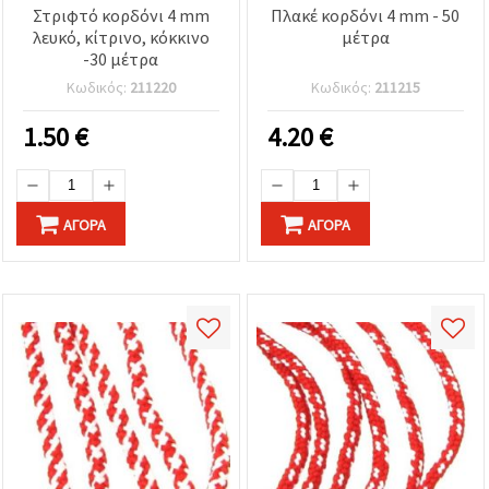
Στριφτό κορδόνι 4 mm
Πλακέ κορδόνι 4 mm - 50
λευκό, κίτρινο, κόκκινο
μέτρα
-30 μέτρα
Κωδικός:
211220
Κωδικός:
211215
1.50
€
4.20
€
ΑΓΟΡΆ
ΑΓΟΡΆ