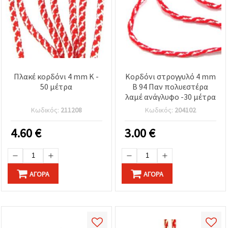
Πλακέ κορδόνι 4 mm K -
Κορδόνι στρογγυλό 4 mm
50 μέτρα
B 94 Παν πολυεστέρα
λαμέ ανάγλυφο -30 μέτρα
Κωδικός:
211208
Κωδικός:
204102
4.60
€
3.00
€
ΑΓΟΡΆ
ΑΓΟΡΆ