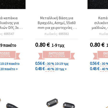
ά καπάκια
Μεταλλική Βάση για
Καπά
λικόνης για
Βραχιόλι, Ασημί, 55x60
σιλικόνη
λιών DIY, 3x14
mm για χειροτεχνίες &
μαλλιών,
 1,5 mm –
κατασκευή κοσμημάτων
2,5 mm - 
ός:
695547
Κωδικός:
695582
Κωδι
σία 20 τεμ.
0.80
€
0.80
€
-9 πακέτο
1-9 τμχ
ΤΏΣΕΙΣ
ΕΚΠΤΏΣΕΙΣ
ΕΚ
ΠΟΣΌΤΗΤΑ
ΓΙΑ ΠΟΣΌΤΗΤΑ
ΓΙΑ
0.56 €
0.56 €
10-19 πακέτο
- 30 %
10-19 τμχ
- 30 
0.48 €
0.48 €
20 πακέτο +
- 40 %
20 τμχ +
- 40 