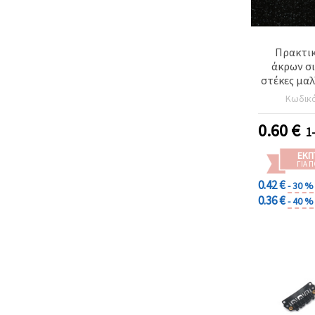
Πρακτικ
άκρων σι
στέκες μαλ
mm, οπή
Κωδικ
Συσκευα
0.60
€
1
ΕΚΠ
ΓΙΑ 
0.42 €
- 30 %
0.36 €
- 40 %