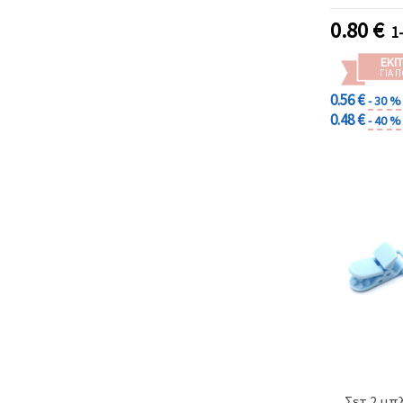
Εσωτερικό
Σετ 5 
0.80
€
1
ΕΚΠ
ΓΙΑ 
0.56 €
- 30 %
0.48 €
- 40 %
Σετ 2 μπ