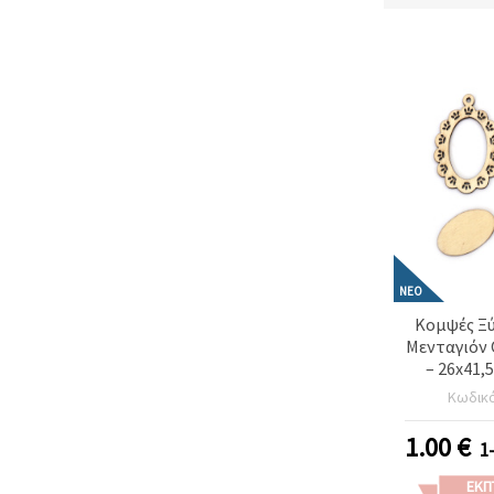
ΝΈΟ
Κομψές Ξύ
Μενταγιόν 
– 26x41,
Πλαίσιο 4
Κωδικ
και Τρύπα
Τεμ. για Χ
1.00
€
1
DIY Κοσμή
ΕΚΠ