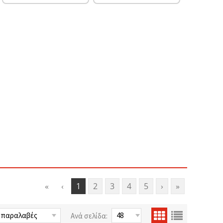
«
‹
1
2
3
4
5
›
»
Ανά σελίδα: