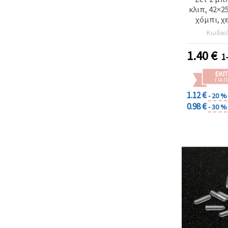
κλιπ, 42×2
χόμπι, χ
scrapbook
Κωδικ
και δι
1.40
€
1
ΕΚΠ
ΓΙΑ 
1.12 €
- 20 %
0.98 €
- 30 %