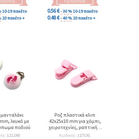
 ΠΟΣΌΤΗΤΑ
ΓΙΑ ΠΟΣΌΤΗΤΑ
0.56 €
%
10-19 πακέτο
- 30 %
10-19 πακέτο
0.48 €
%
20 πακέτο +
- 40 %
20 πακέτο +
 μανταλάκι
Ροζ πλαστικά κλιπ
 mm, λευκό με
42x25x10 mm για χόμπι,
ύπωμα ποδιού
χειροτεχνίες, ραπτική &
σκραπμπούκινγκ – Σετ 2
κός:
121240
Κωδικός:
127191