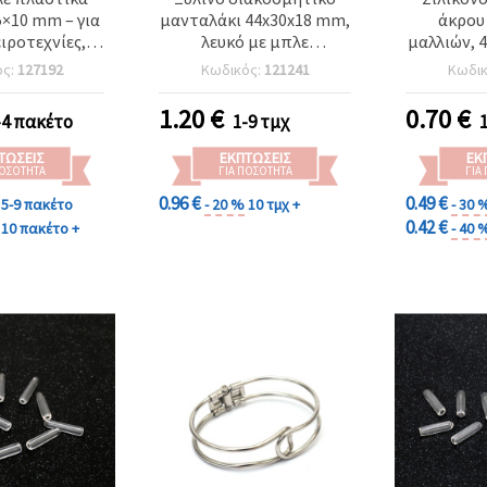
5×10 mm – για
μανταλάκι 44x30x18 mm,
άκρου 
ειροτεχνίες,
λευκό με μπλε
μαλλιών, 
ing, ραπτική
πατουσάκια
mm – Συσκ
ός:
127192
Κωδικός:
121241
Κωδι
ακόσμηση
1.20
€
0.70
€
-4 πακέτο
1-9 τμχ
ΤΏΣΕΙΣ
ΕΚΠΤΏΣΕΙΣ
ΕΚ
ΠΟΣΌΤΗΤΑ
ΓΙΑ ΠΟΣΌΤΗΤΑ
ΓΙΑ
0.96 €
0.49 €
5-9 πακέτο
- 20 %
10 τμχ +
- 30 
0.42 €
10 πακέτο +
- 40 