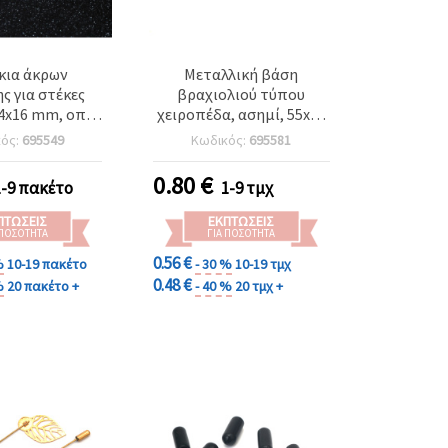
κια άκρων
Μεταλλική βάση
ς για στέκες
βραχιολιού τύπου
 4x16 mm, οπή
χειροπέδα, ασημί, 55x60
Συσκευασία 20
mm
κός:
695549
Κωδικός:
695581
τεμ.
0.80
€
1-9 πακέτο
1-9 τμχ
ΠΤΏΣΕΙΣ
ΕΚΠΤΏΣΕΙΣ
 ΠΟΣΌΤΗΤΑ
ΓΙΑ ΠΟΣΌΤΗΤΑ
0.56 €
%
10-19 πακέτο
- 30 %
10-19 τμχ
0.48 €
%
20 πακέτο +
- 40 %
20 τμχ +