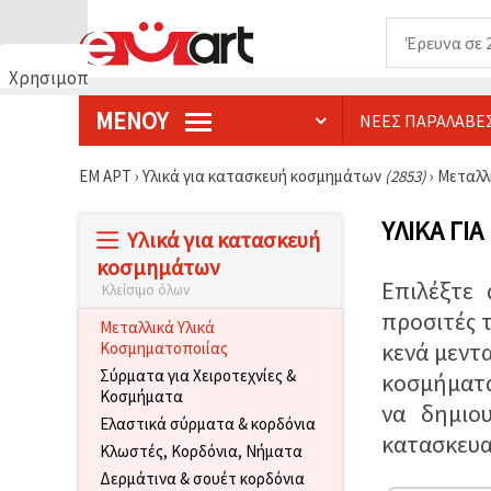
Χρησιμοποιούμε
cookies
ΜΕΝΟΎ
ΝΈΕΣ ΠΑΡΑΛΑΒΈ
🍪
Χρησιμοποιούμε
cookies και
ΕΜ ΑΡΤ
›
Υλικά για κατασκευή κοσμημάτων
(2853)
›
Μεταλλ
παρόμοιες
τεχνολογίες
για να
ΥΛΙΚΆ ΓΙ
Υλικά για κατασκευή
διασφαλίσουμε
τη σωστή
κοσμημάτων
λειτουργία
Επιλέξτε
Κλείσιμο όλων
του
ιστότοπου,
προσιτές 
να
Μεταλλικά Υλικά
βελτιώσουμε
κενά μεντα
Κοσμηματοποιίας
την
Σύρματα για Χειροτεχνίες &
κοσμήματά 
εμπειρία
Κοσμήματα
σας και, με
να δημιου
τη
Ελαστικά σύρματα & κορδόνια
συγκατάθεσή
κατασκευα
σας, να
Κλωστές, Κορδόνια, Νήματα
αναλύουμε
Δερμάτινα & σουέτ κορδόνια
την