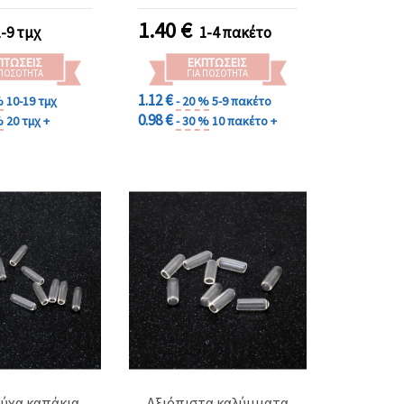
τεμ.
1.40
€
1-9 τμχ
1-4 πακέτο
ΠΤΏΣΕΙΣ
ΕΚΠΤΏΣΕΙΣ
 ΠΟΣΌΤΗΤΑ
ΓΙΑ ΠΟΣΌΤΗΤΑ
1.12 €
%
10-19 τμχ
- 20 %
5-9 πακέτο
0.98 €
%
20 τμχ +
- 30 %
10 πακέτο +
ούχα καπάκια
Αξιόπιστα καλύμματα