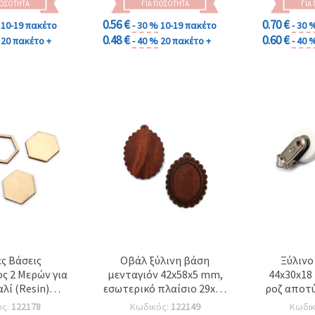
Κατασκευές DIY EM ART
ΠΟΣΌΤΗΤΑ
ΓΙΑ ΠΟΣΌΤΗΤΑ
ΓΙΑ
0.56 €
0.70 €
10-19 πακέτο
- 30 %
10-19 πακέτο
- 30 
0.48 €
0.60 €
20 πακέτο +
- 40 %
20 πακέτο +
- 40 
ες Βάσεις
Οβάλ ξύλινη βάση
Ξύλινο
 2 Μερών για
μενταγιόν 42x58x5 mm,
44x30x18
αλί (Resin)
εσωτερικό πλαίσιο 29x40
ροζ αποτ
2,5 mm με
mm, οπή 2,5 mm, καφέ –
ός:
122178
Κωδικός:
122149
Κωδι