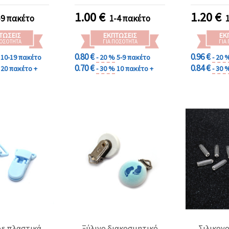
 25x22 mm –
σετ 2 τεμ.
Τεμαχίων
1.00
€
1.20
€
-9 πακέτο
1-4 πακέτο
ΤΏΣΕΙΣ
ΕΚΠΤΏΣΕΙΣ
ΕΚ
ΠΟΣΌΤΗΤΑ
ΓΙΑ ΠΟΣΌΤΗΤΑ
ΓΙΑ
0.80 €
0.96 €
10-19 πακέτο
- 20 %
5-9 πακέτο
- 20 
0.70 €
0.84 €
20 πακέτο +
- 30 %
10 πακέτο +
- 30 
λε πλαστικά
Ξύλινο διακοσμητικό
Σιλικον