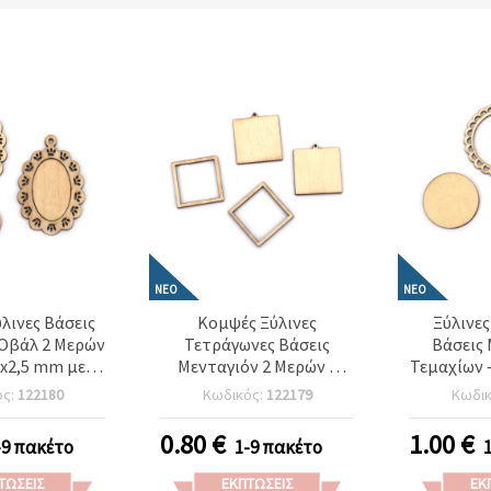
ΝΈΟ
ΝΈΟ
λινες Βάσεις
Κομψές Ξύλινες
Ξύλινες
Οβάλ 2 Μερών
Τετράγωνες Βάσεις
Βάσεις 
5x2,5 mm με
Μενταγιόν 2 Μερών –
Τεμαχίων 
5x67x2,5 mm
30x33x2,5 mm με
Πλαίσιο 
ός:
122180
Κωδικός:
122179
Κωδι
 3 mm – Σετ 5
Εσωτερικό 25x25 mm &
Τρύπα 4x
ειροτεχνίες &
Τρύπα 1 mm – Σετ 5 τεμ.
Τεμα
0.80
€
1.00
€
-9 πακέτο
1-9 πακέτο
ματα EM ART
για Χειροποίητα
Χειρο
Κοσμήματα &
Κοσμήματ
ΤΏΣΕΙΣ
ΕΚΠΤΏΣΕΙΣ
ΕΚ