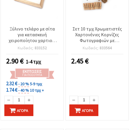
Ξύλινο τελάρο με σίτα
Σετ 10 τμχ Χρωματιστές
για κατασκευή
Χαρτονένιες Κορνίζες
χειροποίητου χαρτιού,
Φωτογραφιών με
200x200 mm
Διακοσμητικά
Κωδικός:
833152
Κωδικός:
833564
Μανταλάκια και Σχοινί
Γιούτας, Εξωτερικές
2.90
€
2.45
€
1-4 τμχ
Διαστάσεις 104x120 mm,
Χρώματα ανάμικτα:
ΕΚΠΤΏΣΕΙΣ
Λευκό, Μαύρο και Εκρού
ΓΙΑ ΠΟΣΌΤΗΤΑ
(Coconut)
2.32 €
- 20 %
5-9 τμχ
1.74 €
- 40 %
10 τμχ +
ΑΓΟΡΆ
ΑΓΟΡΆ