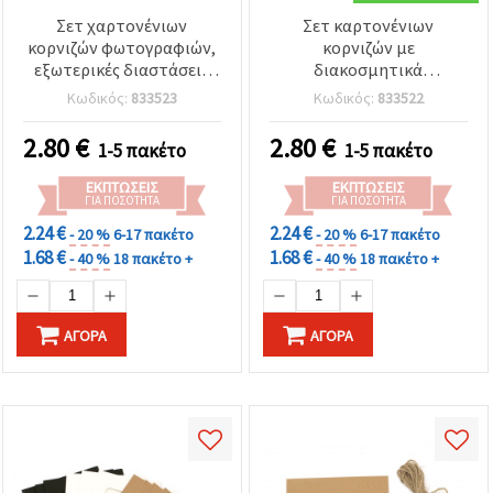
Σετ χαρτονένιων
Σετ καρτονένιων
κορνιζών φωτογραφιών,
κορνιζών με
εξωτερικές διαστάσεις
διακοσμητικά
183x134 mm, με
μανταλάκια και κορδόνι
Κωδικός:
833523
Κωδικός:
833522
διακοσμητικά
κάνναβης σε χρώμα
μανταλάκια και μαύρο
καρύδας, εξωτερικό
2.80
€
2.80
€
1-5 πακέτο
1-5 πακέτο
σχοινί κάνναβης - 10 τμχ
μέγεθος 183x134 mm – 10
τεμ., ασορτί
ΕΚΠΤΏΣΕΙΣ
ΕΚΠΤΏΣΕΙΣ
ΓΙΑ ΠΟΣΌΤΗΤΑ
ΓΙΑ ΠΟΣΌΤΗΤΑ
2.24 €
2.24 €
- 20 %
6-17 πακέτο
- 20 %
6-17 πακέτο
1.68 €
1.68 €
- 40 %
18 πακέτο +
- 40 %
18 πακέτο +
ΑΓΟΡΆ
ΑΓΟΡΆ