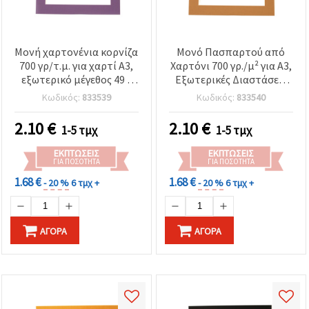
Μονή χαρτονένια κορνίζα
Μονό Πασπαρτού από
700 γρ/τ.μ. για χαρτί A3,
Χαρτόνι 700 γρ./μ² για A3,
εξωτερικό μέγεθος 49 x
Εξωτερικές Διαστάσεις
36,7 cm, μωβ
49 x 36,7 εκ., Καφέ
Κωδικός:
833539
Κωδικός:
833540
2.10
€
2.10
€
1-5 τμχ
1-5 τμχ
ΕΚΠΤΏΣΕΙΣ
ΕΚΠΤΏΣΕΙΣ
ΓΙΑ ΠΟΣΌΤΗΤΑ
ΓΙΑ ΠΟΣΌΤΗΤΑ
1.68 €
1.68 €
- 20 %
6 τμχ +
- 20 %
6 τμχ +
ΑΓΟΡΆ
ΑΓΟΡΆ