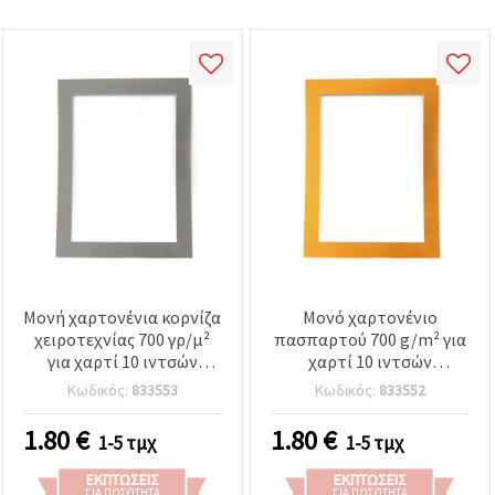
Μονή χαρτονένια κορνίζα
Μονό χαρτονένιο
χειροτεχνίας 700 γρ/μ²
πασπαρτού 700 g/m² για
για χαρτί 10 ιντσών
χαρτί 10 ιντσών
(20,3x25,4 cm), εξωτερικό
(20,3x25,4 cm), εξωτερικό
Κωδικός:
833553
Κωδικός:
833552
μέγεθος 24,2x29,2x0,01
μέγεθος 24,2x29,2 cm,
cm, ασημί
χρυσό
1.80
€
1.80
€
1-5 τμχ
1-5 τμχ
ΕΚΠΤΏΣΕΙΣ
ΕΚΠΤΏΣΕΙΣ
ΓΙΑ ΠΟΣΌΤΗΤΑ
ΓΙΑ ΠΟΣΌΤΗΤΑ