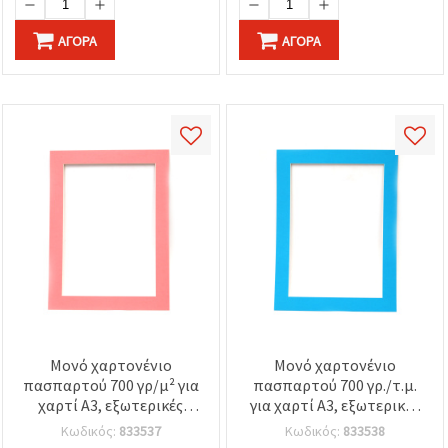
ΑΓΟΡΆ
ΑΓΟΡΆ
Μονό χαρτονένιο
Μονό χαρτονένιο
πασπαρτού 700 γρ/μ² για
πασπαρτού 700 γρ./τ.μ.
χαρτί A3, εξωτερικές
για χαρτί A3, εξωτερικές
διαστάσεις 49x36,7 εκ.,
διαστάσεις 49x36,7 εκ.,
Κωδικός:
833537
Κωδικός:
833538
ροζ
μπλε