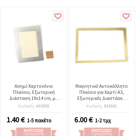
Ασημί Χαρτονένιο
Μαγνητικό Αυτοκόλλητο
Πλαίσιο, Εξωτερική
Πλαίσιο για Χαρτί A3,
Διάσταση 19x14 cm, με
Εξωτερικές Διαστάσεις
Μονωτική Μεμβράνη και
32,6x45 εκ., Χρυσό
Κωδικός:
833556
Κωδικός:
833561
Αυτοκόλλητη Ταινία
Διπλής Όψης
1.40
€
6.00
€
1-5 πακέτο
1-2 τμχ
ΕΚΠΤΏΣΕΙΣ
ΕΚΠΤΏΣΕΙΣ
ΓΙΑ ΠΟΣΌΤΗΤΑ
ΓΙΑ ΠΟΣΌΤΗΤΑ