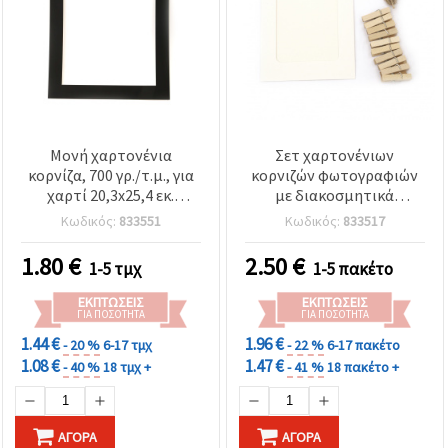
Μονή χαρτονένια
Σετ χαρτονένιων
κορνίζα, 700 γρ./τ.μ., για
κορνιζών φωτογραφιών
χαρτί 20,3x25,4 εκ.
με διακοσμητικά
(8x10“), εξωτερική
μανταλάκια και λευκό
Κωδικός:
833551
Κωδικός:
833517
διάσταση 24,2x29,2 εκ.,
σπάγκο κάνναβης,
Μαύρο
εξωτερικό μέγεθος
1.80
€
2.50
€
1-5 τμχ
1-5 πακέτο
131x97 mm, 10 τεμ.
ΕΚΠΤΏΣΕΙΣ
ΕΚΠΤΏΣΕΙΣ
ΓΙΑ ΠΟΣΌΤΗΤΑ
ΓΙΑ ΠΟΣΌΤΗΤΑ
1.44 €
1.96 €
- 20 %
6-17 τμχ
- 22 %
6-17 πακέτο
1.08 €
1.47 €
- 40 %
18 τμχ +
- 41 %
18 πακέτο +
ΑΓΟΡΆ
ΑΓΟΡΆ