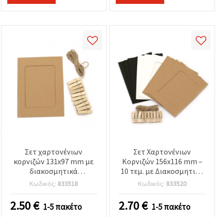
Σετ χαρτονένιων
Σετ Χαρτονένιων
κορνιζών 131x97 mm με
Κορνιζών 156x116 mm –
διακοσμητικά
10 τεμ. με Διακοσμητικά
μανταλάκια και σχοινί
Κλιπς και Σπάγκο
Κωδικός:
833518
Κωδικός:
833520
κάνναβης σε χρώμα
Γιούτας, σε Λευκό, Μαύρο
καρύδας, 10 τεμ.
& Χρώμα Καρύδας,
2.50
€
2.70
€
1-5 πακέτο
1-5 πακέτο
Ιδανικό για Μοντέρνα