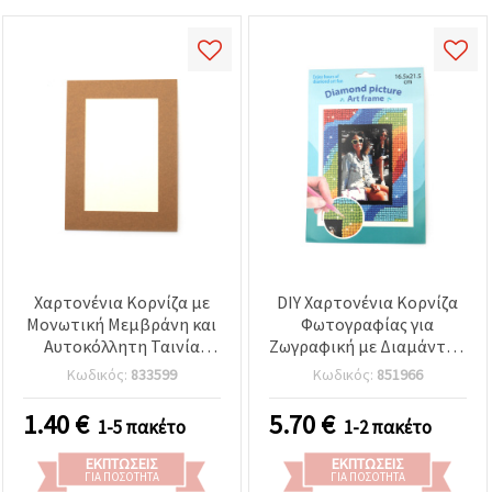
Χαρτονένια Κορνίζα με
DIY Χαρτονένια Κορνίζα
Μονωτική Μεμβράνη και
Φωτογραφίας για
Αυτοκόλλητη Ταινία
Ζωγραφική με Διαμάντια,
Διπλής Όψης, Μπεζ,
16,5 x 21,5 εκ.
Κωδικός:
833599
Κωδικός:
851966
Εξωτερικό Μέγεθος 19x14
cm
1.40
€
5.70
€
1-5 πακέτο
1-2 πακέτο
ΕΚΠΤΏΣΕΙΣ
ΕΚΠΤΏΣΕΙΣ
ΓΙΑ ΠΟΣΌΤΗΤΑ
ΓΙΑ ΠΟΣΌΤΗΤΑ