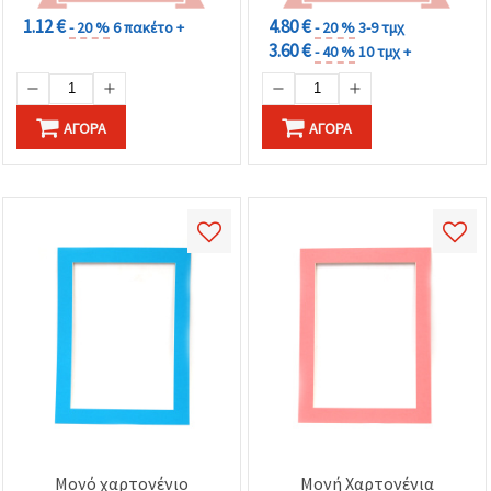
1.12 €
4.80 €
- 20 %
6 πακέτο +
- 20 %
3-9 τμχ
3.60 €
- 40 %
10 τμχ +
ΑΓΟΡΆ
ΑΓΟΡΆ
Μονό χαρτονένιο
Μονή Χαρτονένια