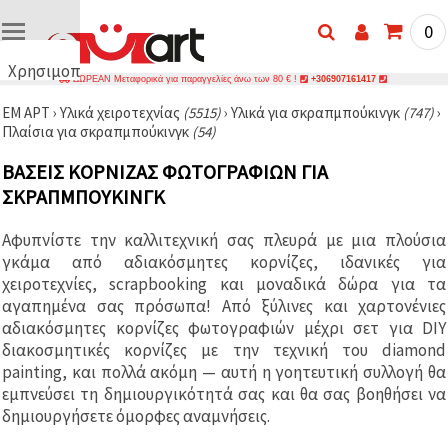
0
Χρησιμοποιούμε
ΔΩΡΕΑΝ Μεταφορικά για παραγγελίες άνω των 80 € !
+306907161417
cookies
ΕΜ ΑΡΤ
›
Υλικά χειροτεχνίας
(5515)
›
Υλικά για σκραπμπούκινγκ
(747)
›
🍪
Πλαίσια για σκραπμπούκινγκ
(54)
Χρησιμοποιούμε
cookies και
ΒΆΣΕΙΣ ΚΟΡΝΊΖΑΣ ΦΩΤΟΓΡΑΦΙΏΝ ΓΙΑ
παρόμοιες
τεχνολογίες
ΣΚΡΑΠΜΠΟΎΚΙΝΓΚ
για να
διασφαλίσουμε
τη σωστή
Αφυπνίστε την καλλιτεχνική σας πλευρά με μια πλούσια
λειτουργία
γκάμα από αδιακόσμητες κορνίζες, ιδανικές για
του
ιστότοπου,
χειροτεχνίες, scrapbooking και μοναδικά δώρα για τα
να
αγαπημένα σας πρόσωπα! Από ξύλινες και χαρτονένιες
βελτιώσουμε
αδιακόσμητες κορνίζες φωτογραφιών μέχρι σετ για DIY
την
εμπειρία
διακοσμητικές κορνίζες με την τεχνική του diamond
σας και, με
painting, και πολλά ακόμη — αυτή η γοητευτική συλλογή θα
τη
εμπνεύσει τη δημιουργικότητά σας και θα σας βοηθήσει να
συγκατάθεσή
σας, να
δημιουργήσετε όμορφες αναμνήσεις.
αναλύουμε
την