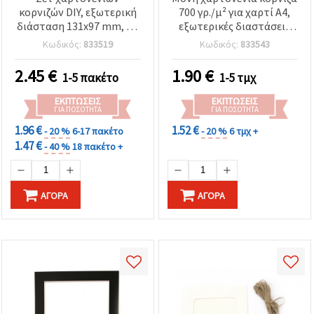
κορνιζών DIY, εξωτερική
700 γρ./μ² για χαρτί A4,
διάσταση 131x97 mm, με
εξωτερικές διαστάσεις
διακοσμητικά
26,4 x 35 cm, ασημί
Κωδικός:
833519
Κωδικός:
833543
μανταλάκια (10 τμχ) και
σπάγκο κάνναβης, μαύρο
2.45
€
1.90
€
1-5 πακέτο
1-5 τμχ
ΕΚΠΤΏΣΕΙΣ
ΕΚΠΤΏΣΕΙΣ
ΓΙΑ ΠΟΣΌΤΗΤΑ
ΓΙΑ ΠΟΣΌΤΗΤΑ
1.96 €
1.52 €
- 20 %
6-17 πακέτο
- 20 %
6 τμχ +
1.47 €
- 40 %
18 πακέτο +
ΑΓΟΡΆ
ΑΓΟΡΆ