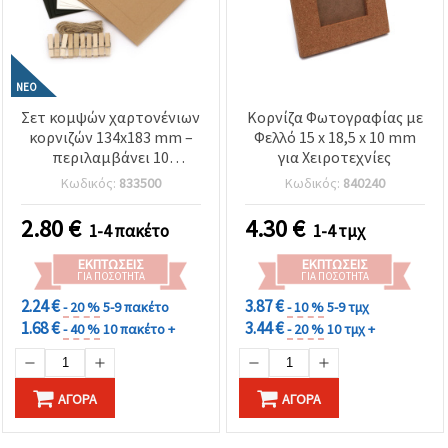
ΝΈΟ
Σετ κομψών χαρτονένιων
Κορνίζα Φωτογραφίας με
κορνιζών 134x183 mm –
Φελλό 15 x 18,5 x 10 mm
περιλαμβάνει 10
για Χειροτεχνίες
διακοσμητικά
Κωδικός:
833500
Κωδικός:
840240
μανταλάκια και σπάγκο
κάνναβης σε λευκό,
2.80
€
4.30
€
1-4 πακέτο
1-4 τμχ
μαύρο & καρύδας (μικτά)
για έκθεση φωτογραφιών,
ΕΚΠΤΏΣΕΙΣ
ΕΚΠΤΏΣΕΙΣ
διακόσμηση τοίχου και
ΓΙΑ ΠΟΣΌΤΗΤΑ
ΓΙΑ ΠΟΣΌΤΗΤΑ
χειροποίητες κατασκευές
2.24 €
3.87 €
- 20 %
5-9 πακέτο
- 10 %
5-9 τμχ
DIY & scrapbooking
1.68 €
3.44 €
- 40 %
10 πακέτο +
- 20 %
10 τμχ +
ΑΓΟΡΆ
ΑΓΟΡΆ