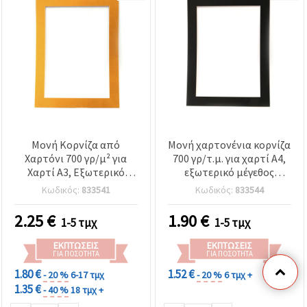
Μονή Κορνίζα από
Μονή χαρτονένια κορνίζα
Χαρτόνι 700 γρ/μ² για
700 γρ/τ.μ. για χαρτί A4,
Χαρτί A3, Εξωτερικό
εξωτερικό μέγεθος
Μέγεθος 49x36,7 εκ.,
26,4x35 εκ., μαύρο χρώμα
Κωδικός:
833541
Κωδικός:
833544
Χρυσή
2.25
€
1.90
€
1-5 τμχ
1-5 τμχ
ΕΚΠΤΏΣΕΙΣ
ΕΚΠΤΏΣΕΙΣ
ΓΙΑ ΠΟΣΌΤΗΤΑ
ΓΙΑ ΠΟΣΌΤΗΤΑ
1.80 €
1.52 €
- 20 %
6-17 τμχ
- 20 %
6 τμχ +
1.35 €
- 40 %
18 τμχ +