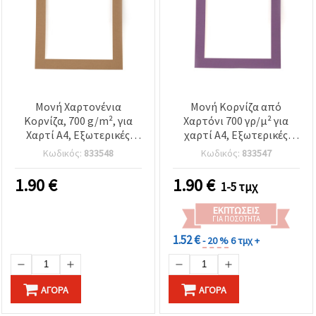
Μονή Χαρτονένια
Μονή Κορνίζα από
Κορνίζα, 700 g/m², για
Χαρτόνι 700 γρ/μ² για
Χαρτί A4, Εξωτερικές
χαρτί A4, Εξωτερικές
Διαστάσεις 26,4x35 cm,
διαστάσεις 26,4 x 35 cm,
Κωδικός:
833548
Κωδικός:
833547
Καφέ
Μωβ
1.90
€
1.90
€
1-5 τμχ
ΕΚΠΤΏΣΕΙΣ
ΓΙΑ ΠΟΣΌΤΗΤΑ
1.52 €
- 20 %
6 τμχ +
ΑΓΟΡΆ
ΑΓΟΡΆ