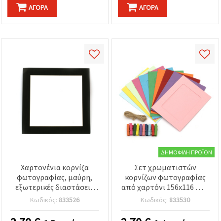
ΑΓΟΡΆ
ΑΓΟΡΆ
ΔΗΜΟΦΙΛΉ ΠΡΟΪΌΝ
Χαρτονένια κορνίζα
Σετ χρωματιστών
φωτογραφίας, μαύρη,
κορνίζων φωτογραφίας
εξωτερικές διαστάσεις
από χαρτόνι 156x116 mm
24x24 cm, με
– 10 τεμ., με
Κωδικός:
833526
Κωδικός:
833530
προστατευτικό φιλμ και
διακοσμητικά
αυτοκόλλητη ταινία
μανταλάκια και ανάμικτο