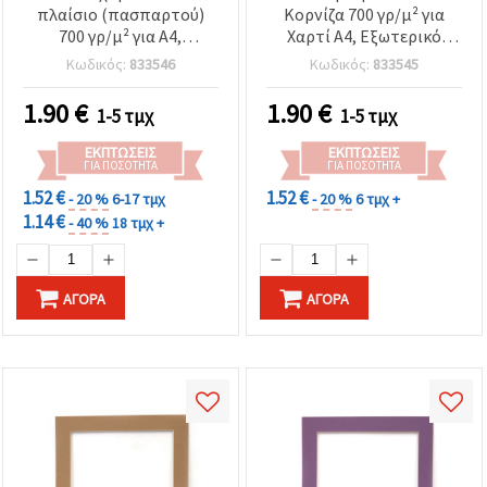
πλαίσιο (πασπαρτού)
Κορνίζα 700 γρ/μ² για
700 γρ/μ² για A4,
Χαρτί A4, Εξωτερικό
εξωτερικές διαστάσεις
Μέγεθος 26,4x35 εκ., Ροζ
Κωδικός:
833546
Κωδικός:
833545
26,4x35 εκ., μπλε
1.90
€
1.90
€
1-5 τμχ
1-5 τμχ
ΕΚΠΤΏΣΕΙΣ
ΕΚΠΤΏΣΕΙΣ
ΓΙΑ ΠΟΣΌΤΗΤΑ
ΓΙΑ ΠΟΣΌΤΗΤΑ
1.52 €
1.52 €
- 20 %
6-17 τμχ
- 20 %
6 τμχ +
1.14 €
- 40 %
18 τμχ +
ΑΓΟΡΆ
ΑΓΟΡΆ