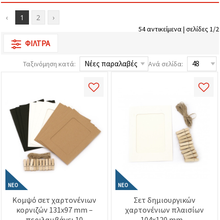
επισκεψιμότητα
και να
‹
1
2
›
προβάλλουμε
πιο σχετικό
54 αντικείμενα | σελίδες 1/2
περιεχόμενο
ΦΊΛΤΡΑ
και
διαφημίσεις,
μεταξύ
Ταξινόμηση κατά:
Ανά σελίδα:
άλλων με
τη βοήθεια
των
συνεργατών
μας για
αναλύσεις
και
μάρκετινγκ.
Μπορείτε
να
συμφωνήσετε
να
χρησιμοποιήσετε
όλα τα
cookies
ΝΈΟ
ΝΈΟ
κάνοντας
κλικ στον
Κομψό σετ χαρτονένιων
Σετ δημιουργικών
ιστότοπο!
κορνιζών 131x97 mm –
χαρτονένιων πλαισίων
Ή
περιλαμβάνει 10
104x120 mm –