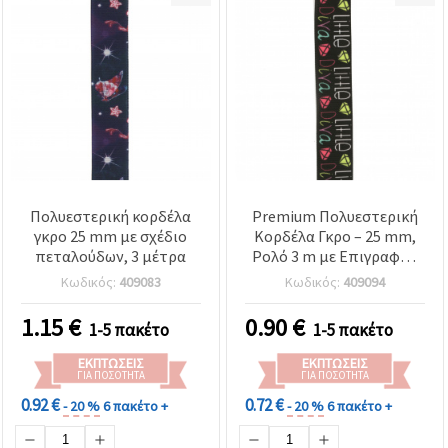
Πολυεστερική κορδέλα
Premium Πολυεστερική
γκρο 25 mm με σχέδιο
Κορδέλα Γκρο – 25 mm,
πεταλούδων, 3 μέτρα
Ρολό 3 m με Επιγραφή |
Κομψή Διακόσμηση για
Κωδικός:
409083
Κωδικός:
409094
Περιτύλιγμα &
Χειροτεχνίες
1.15
€
0.90
€
1-5 πακέτο
1-5 πακέτο
ΕΚΠΤΏΣΕΙΣ
ΕΚΠΤΏΣΕΙΣ
ΓΙΑ ΠΟΣΌΤΗΤΑ
ΓΙΑ ΠΟΣΌΤΗΤΑ
0.92 €
0.72 €
- 20 %
6 πακέτο +
- 20 %
6 πακέτο +