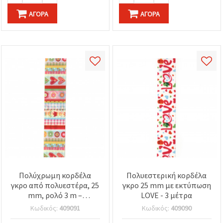
ΑΓΟΡΆ
ΑΓΟΡΆ
Πολύχρωμη κορδέλα
Πολυεστερική κορδέλα
γκρο από πολυεστέρα, 25
γκρο 25 mm με εκτύπωση
mm, ρολό 3 m –
LOVE - 3 μέτρα
Διακοσμητική κορδέλα
Κωδικός:
409091
Κωδικός:
409090
για συσκευασία δώρων,