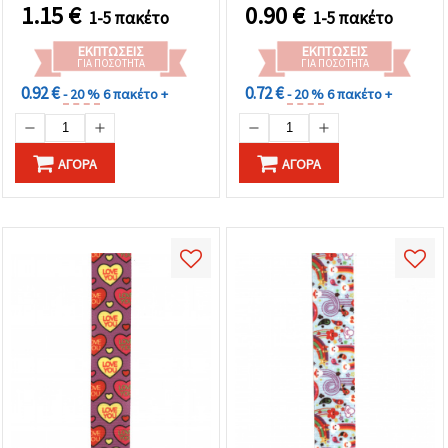
φιόγκους,
1.15
€
0.90
€
1-5 πακέτο
1-5 πακέτο
σκραπμπούκινγκ &
χειροτεχνίες
ΕΚΠΤΏΣΕΙΣ
ΕΚΠΤΏΣΕΙΣ
ΓΙΑ ΠΟΣΌΤΗΤΑ
ΓΙΑ ΠΟΣΌΤΗΤΑ
0.92 €
0.72 €
- 20 %
6 πακέτο +
- 20 %
6 πακέτο +
ΑΓΟΡΆ
ΑΓΟΡΆ