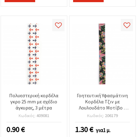
Πολυεστερική κορδέλα
Γοητευτική Υφασμάτινη
γκρο 25 mm με σχέδιο
Κορδέλα Τζιν με
άγκυρας, 3 μέτρα
Λουλουδάτο Μοτίβο –
10x5 mm, 1 m – Ιδανική
Κωδικός:
409081
Κωδικός:
206179
για Δημιουργικό Ράψιμο,
Αξεσουάρ Μόδας &
0.90
€
1.30
€
για1 μ.
Χειροποίητες