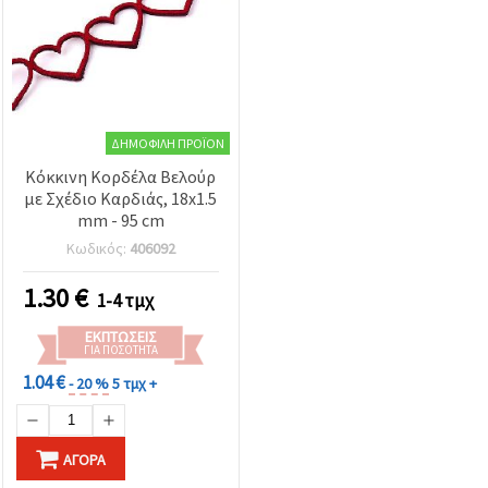
ΔΗΜΟΦΙΛΉ ΠΡΟΪΌΝ
Κόκκινη Κορδέλα Βελούρ
με Σχέδιο Καρδιάς, 18x1.5
mm - 95 cm
Κωδικός:
406092
1.30
€
1-4 τμχ
ΕΚΠΤΏΣΕΙΣ
ΓΙΑ ΠΟΣΌΤΗΤΑ
1.04 €
- 20 %
5 τμχ +
ΑΓΟΡΆ