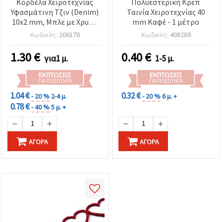
Κορδέλα Χειροτεχνίας
Πολυεστερική Κρεπ
Υφασμάτινη Τζιν (Denim)
Ταινία Χειροτεχνίας 40
10x2 mm, Μπλε με Χρυσή
mm Καφέ - 1 μέτρο
Λεπτομέρεια - 1 μέτρο
Κωδικός:
206176
Κωδικός:
408286
1.30
€
0.40
€
για1 μ.
1-5 μ.
ΕΚΠΤΏΣΕΙΣ
ΕΚΠΤΏΣΕΙΣ
ΓΙΑ ΠΟΣΌΤΗΤΑ
ΓΙΑ ΠΟΣΌΤΗΤΑ
1.04 €
0.32 €
- 20 %
2-4 μ.
- 20 %
6 μ. +
0.78 €
- 40 %
5 μ. +
ΑΓΟΡΆ
ΑΓΟΡΆ