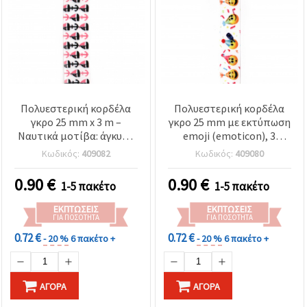
Πολυεστερική κορδέλα
Πολυεστερική κορδέλα
γκρο 25 mm x 3 m –
γκρο 25 mm με εκτύπωση
Ναυτικά μοτίβα: άγκυρα
emoji (emoticon), 3
& καραβάκι – για
μέτρα
Κωδικός:
409082
Κωδικός:
409080
διακόσμηση,
χειροτεχνίες,
0.90
€
0.90
€
1-5 πακέτο
1-5 πακέτο
scrapbooking και
περιτύλιγμα δώρων
ΕΚΠΤΏΣΕΙΣ
ΕΚΠΤΏΣΕΙΣ
ΓΙΑ ΠΟΣΌΤΗΤΑ
ΓΙΑ ΠΟΣΌΤΗΤΑ
0.72 €
0.72 €
- 20 %
6 πακέτο +
- 20 %
6 πακέτο +
ΑΓΟΡΆ
ΑΓΟΡΆ