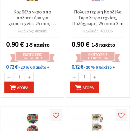
Κορδέλα γκρο από
Πολυεστερική Κορδέλα
πολυεστέρα για
Γκρο Χειροτεχνίας,
χειροτεχνίες 25 mm, με
Πολύχρωμη, 25 mm x 3 m
καρδιές και εκτύπωση
Κωδικός:
409089
Κωδικός:
409086
«LOVE YOU», 3 μέτρα
0.90
€
0.90
€
1-5 πακέτο
1-5 πακέτο
ΕΚΠΤΏΣΕΙΣ
ΕΚΠΤΏΣΕΙΣ
ΓΙΑ ΠΟΣΌΤΗΤΑ
ΓΙΑ ΠΟΣΌΤΗΤΑ
0.72 €
0.72 €
- 20 %
6 πακέτο +
- 20 %
6 πακέτο +
ΑΓΟΡΆ
ΑΓΟΡΆ