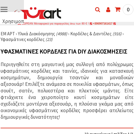
0
Χρησιμοποιούμε
ΔΩΡΕΑΝ Μεταφορικά για παραγγελίες άνω των 80 € !
+306907161417
cookies
ΕΜ ΑΡΤ
›
Υλικά Διακόσμησης
(4988)
›
Κορδέλες & Δαντέλες
(916)
›
🍪
Υφασμάτινες κορδέλες
(23)
Χρησιμοποιούμε
cookies και
ΥΦΑΣΜΆΤΙΝΕΣ ΚΟΡΔΈΛΕΣ ΓΙΑ DIY ΔΙΑΚΟΣΜΉΣΕΙΣ
παρόμοιες
τεχνολογίες
για να
Περιηγηθείτε στη μαγευτική μας συλλογή από πολύχρωμες
διασφαλίσουμε
τη σωστή
υφασμάτινες κορδέλες και ταινίες, ιδανικές για κατασκευή
λειτουργία
κοσμημάτων, δημιουργία τσαντών και μοναδικών
του
αξεσουάρ! Επιλέξτε ανάμεσα σε ποικιλία υφασμάτων, όπως
ιστότοπου,
να
σουέτ, σατέν, πολυεστέρα και πλεκτούς ιμάντες. Είτε
βελτιώσουμε
φτιάχνετε ένα χειροποίητο κουτί κοσμημάτων είτε
την
σχεδιάζετε μοντέρνα αξεσουάρ, η πλούσια γκάμα μας από
εμπειρία
σας και, με
οικονομικές υφασμάτινες κορδέλες προσφέρει ατελείωτες
τη
δημιουργικές δυνατότητες!
συγκατάθεσή
σας, να
αναλύουμε
την
23 αντικείμενα | σελίδες 1/1