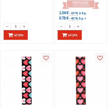
Κατασκευές DIY
ΕΚΠΤΏΣΕΙΣ
ΓΙΑ ΠΟΣΌΤΗΤΑ
1.04 €
- 20 %
2-4 μ.
0.78 €
- 40 %
5 μ. +
ΑΓΟΡΆ
ΑΓΟΡΆ