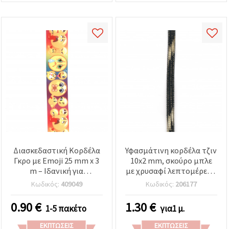
Διασκεδαστική Κορδέλα
Υφασμάτινη κορδέλα τζιν
Γκρο με Emoji 25 mm x 3
10x2 mm, σκούρο μπλε
m – Ιδανική για
με χρυσαφί λεπτομέρεια,
Δημιουργική Συσκευασία
1 μέτρο
Κωδικός:
409049
Κωδικός:
206177
Δώρου, Ευχετήριες
Κάρτες & Χειροτεχνίες
0.90
€
1.30
€
1-5 πακέτο
για1 μ.
ΕΚΠΤΏΣΕΙΣ
ΕΚΠΤΏΣΕΙΣ