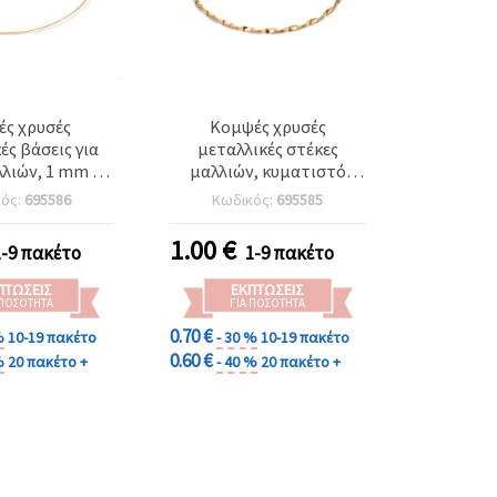
ές χρυσές
Κομψές χρυσές
ές βάσεις για
μεταλλικές στέκες
λιών, 1 mm – 5
μαλλιών, κυματιστό
ικές για κομψά
σχέδιο, πλάτος 4 mm – 2
κός:
695586
Κωδικός:
695585
θημερινά
τεμ., ιδανικές για
νίσματα
καθημερινά & ιδιαίτερα
1.00
€
1-9 πακέτο
1-9 πακέτο
χτενίσματα
ΠΤΏΣΕΙΣ
ΕΚΠΤΏΣΕΙΣ
 ΠΟΣΌΤΗΤΑ
ΓΙΑ ΠΟΣΌΤΗΤΑ
0.70 €
%
10-19 πακέτο
- 30 %
10-19 πακέτο
0.60 €
%
20 πακέτο +
- 40 %
20 πακέτο +