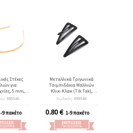
ικές Στέκες
Μεταλλικά Τριγωνικά
λιών για
Τσιμπιδάκια Μαλλιών
χνίες, 5 mm,
Κλικ-Κλακ (Tik Tak),
ό Χρώμα -
32x67x0,3 mm, Μαύρα - 2
κός:
695540
Κωδικός:
695546
ασία 5 τεμ.
τεμ.
0.80
€
1-9 πακέτο
1-9 πακέτο
ΠΤΏΣΕΙΣ
ΕΚΠΤΏΣΕΙΣ
 ΠΟΣΌΤΗΤΑ
ΓΙΑ ΠΟΣΌΤΗΤΑ