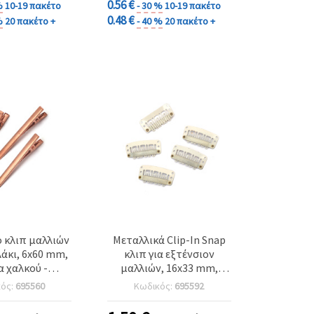
0.56 €
%
10-19 πακέτο
- 30 %
10-19 πακέτο
0.48 €
%
20 πακέτο +
- 40 %
20 πακέτο +
 κλιπ μαλλιών
Μεταλλικά Clip-In Snap
άκι, 6x60 mm,
κλιπ για εξτένσιον
 χαλκού -
μαλλιών, 16x33 mm,
σία 10 τεμ.
Λευκό - Σετ 10 τεμ.
κός:
695560
Κωδικός:
695592