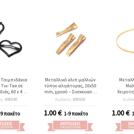
 Τσιμπιδάκια
Μεταλλικό κλιπ μαλλιών
Μεταλλ
Τικ-Τακ σε
τύπου αλιγάτορας, 10x50
Μαλ
ιάς, 60 x 40 x
mm, χρυσό – Συσκευασία
Χειροτε
αύρα, 2 τεμ.
5 τεμ. για DIY και
Χρυσ
ός:
695545
Κωδικός:
695558
Κωδι
χειροτεχνίες
Συσκευ
1.00
€
1.00
€
-9 πακέτο
1-9 πακέτο
ΤΏΣΕΙΣ
ΕΚΠΤΏΣΕΙΣ
ΕΚ
ΠΟΣΌΤΗΤΑ
ΓΙΑ ΠΟΣΌΤΗΤΑ
ΓΙΑ