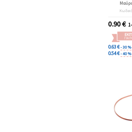
Μαύρα
Κωδικ
0.90
€
1
ΕΚΠ
ΓΙΑ 
0.63 €
- 30 %
0.54 €
- 40 %