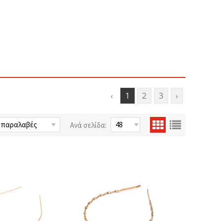
‹
1
2
3
›
Ανά σελίδα: