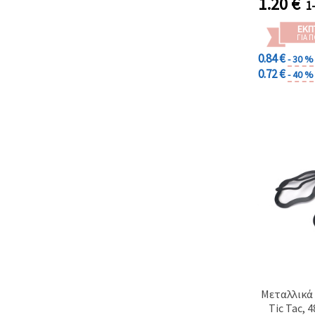
1.20
€
1
ΕΚΠ
ΓΙΑ 
0.84 €
- 30 %
0.72 €
- 40 %
Μεταλλικά 
Tic Tac, 