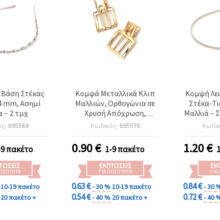
 Βάση Στέκας
Κομψά Μεταλλικά Κλιπ
Κομψή Λε
4 mm, Ασημί
Μαλλιών, Ορθογώνια σε
Στέκα-Τι
 – 2 τμχ
Χρυσή Απόχρωση,
Μαλλιά – Σ
Ανοιχτού Σχεδίου, 32 x 50
ιδανική 
ός:
695584
Κωδικός:
695576
Κωδι
mm, 2 τεμ., για DIY
καθημερι
χειροτεχνίες
0.90
€
1.20
€
-9 πακέτο
1-9 πακέτο
ΤΏΣΕΙΣ
ΕΚΠΤΏΣΕΙΣ
ΕΚ
ΠΟΣΌΤΗΤΑ
ΓΙΑ ΠΟΣΌΤΗΤΑ
ΓΙΑ
0.63 €
0.84 €
10-19 πακέτο
- 30 %
10-19 πακέτο
- 30 
0.54 €
0.72 €
20 πακέτο +
- 40 %
20 πακέτο +
- 40 