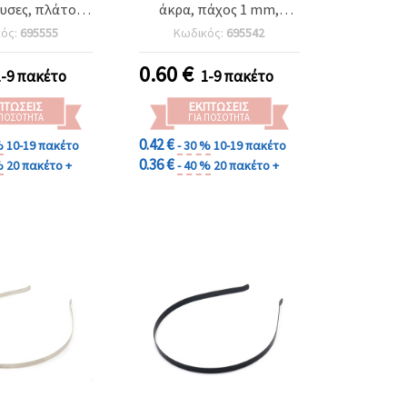
υσες, πλάτος 5
άκρα, πάχος 1 mm,
 τεμ., ιδανικές
χρώμα χαλκού - σετ 5
κός:
695555
Κωδικός:
695542
 χτενίσματα &
τεμ.
οτεχνικές
0.60
€
1-9 πακέτο
1-9 πακέτο
ιουργίες
ΠΤΏΣΕΙΣ
ΕΚΠΤΏΣΕΙΣ
 ΠΟΣΌΤΗΤΑ
ΓΙΑ ΠΟΣΌΤΗΤΑ
0.42 €
%
10-19 πακέτο
- 30 %
10-19 πακέτο
0.36 €
%
20 πακέτο +
- 40 %
20 πακέτο +