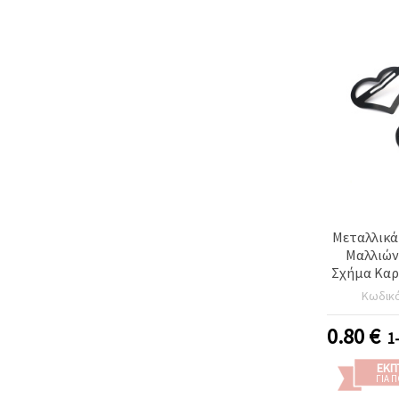
Μεταλλικά
Μαλλιών 
Σχήμα Καρδ
0,3 mm, Μ
Κωδικ
0.80
€
1
ΕΚΠ
ΓΙΑ 