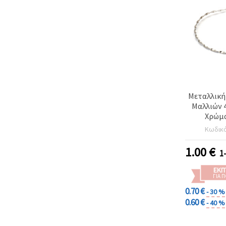
Μεταλλική
Μαλλιών 
Χρώμα
Κωδικ
1.00
€
1
ΕΚΠ
ΓΙΑ 
0.70 €
- 30 %
0.60 €
- 40 %