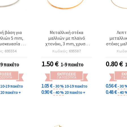
ή βάση για
Μεταλλική στέκα
Λεπτ
λλιών 5 mm,
μαλλιών με πλαϊνό
μεταλλικ
συσκευασία 5
χτενάκι, 3 mm, χρυσό
στέκες μαλ
τεμ.
χρώμα - 2 τμχ.
τμχ, ιδαν
ός:
695554
Κωδικός:
695587
Κωδι
& κα
χτε
1.50
€
0.80
€
-9 πακέτο
1-9 πακέτο
ΤΏΣΕΙΣ
ΕΚΠΤΏΣΕΙΣ
ΕΚ
ΠΟΣΌΤΗΤΑ
ΓΙΑ ΠΟΣΌΤΗΤΑ
ΓΙΑ
1.05 €
0.56 €
10-19 πακέτο
- 30 %
10-19 πακέτο
- 30 
0.90 €
0.48 €
20 πακέτο +
- 40 %
20 πακέτο +
- 40 