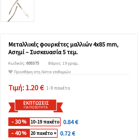
επισκεψιμότητα
και να
προβάλλουμε
πιο σχετικό
περιεχόμενο
και
διαφημίσεις,
μεταξύ
άλλων με
Μεταλλικές φουρκέτες μαλλιών 4x85 mm,
τη βοήθεια
Ασημί – Συσκευασία 5 τεμ.
των
συνεργατών
μας για
Κωδικός:
695575
Βάρος: 19 γραμ..
αναλύσεις
Προσθήκη στη Λίστα επιθυμιών
και
μάρκετινγκ.
Μπορείτε
Τιμή:
1.20 €
1-9 πακέτο
να
συμφωνήσετε
να
ΕΚΠΤΏΣΕΙΣ
χρησιμοποιήσετε
ΓΙΑ ΠΟΣΌΤΗΤΑ
όλα τα
cookies
κάνοντας
- 30
0.84 €
%
10-19 πακέτο
κλικ στον
ιστότοπο!
- 40
0.72 €
%
20 πακέτο +
Ή