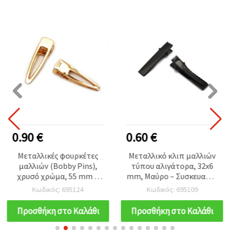
0.90 €
0.60 €
Μεταλλικές φουρκέτες
Μεταλλικό κλιπ μαλλιών
μαλλιών (Bobby Pins),
τύπου αλιγάτορα, 32x6
χρυσό χρώμα, 55 mm –
mm, Μαύρο – Συσκευασία
Σετ 5 τεμ.
10 τεμ.
Κωδικός: 695124
Κωδικός: 695109
Προσθήκη στο Καλάθι
Προσθήκη στο Καλάθι