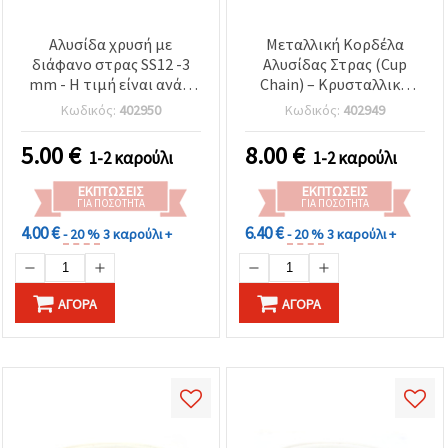
Αλυσίδα χρυσή με
Μεταλλική Κορδέλα
διάφανο στρας SS12 -3
Αλυσίδας Στρας (Cup
mm - Η τιμή είναι ανά 9
Chain) – Κρυσταλλικό
μέτρο
Γυαλί SS6 (2,3 mm),
Κωδικός:
402950
Κωδικός:
402949
Μαύρο, Υψηλής
Ποιότητας, Ρολό 9 m –
5.00
€
8.00
€
1-2 καρούλι
1-2 καρούλι
Ταινία Στρας για
Ραπτική, Στολές, DIY
ΕΚΠΤΏΣΕΙΣ
ΕΚΠΤΏΣΕΙΣ
Χειροτεχνίες
ΓΙΑ ΠΟΣΌΤΗΤΑ
ΓΙΑ ΠΟΣΌΤΗΤΑ
4.00 €
6.40 €
- 20 %
3 καρούλι +
- 20 %
3 καρούλι +
ΑΓΟΡΆ
ΑΓΟΡΆ