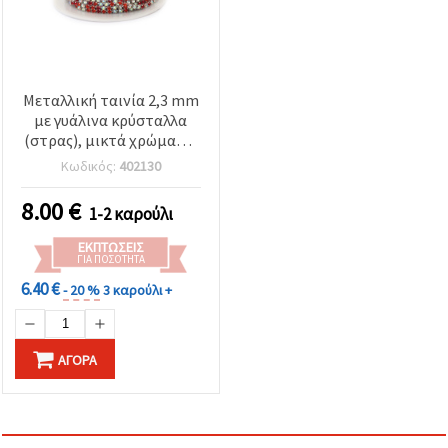
Μεταλλική ταινία 2,3 mm
με γυάλινα κρύσταλλα
(στρας), μικτά χρώματα:
κόκκινο & διάφανο
Κωδικός:
402130
ιριδίζον (AB), SS6 - 9
μέτρα
8.00
€
1-2 καρούλι
ΕΚΠΤΏΣΕΙΣ
ΓΙΑ ΠΟΣΌΤΗΤΑ
6.40 €
- 20 %
3 καρούλι +
ΑΓΟΡΆ