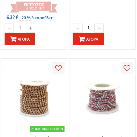
ΕΚΠΤΏΣΕΙΣ
ΓΙΑ ΠΟΣΌΤΗΤΑ
6.32 €
- 20 %
3 καρούλι +
ΑΓΟΡΆ
ΑΓΟΡΆ
ΔΗΜΟΦΙΛΉ ΠΡΟΪΌΝ