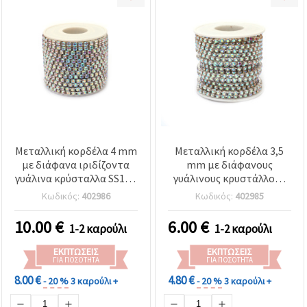
Μεταλλική κορδέλα 4 mm
Μεταλλική κορδέλα 3,5
με διάφανα ιριδίζοντα
mm με διάφανους
γυάλινα κρύσταλλα SS18 -
γυάλινους κρυστάλλους
9 μέτρα
Rainbow SS16 – 9 μέτρα,
Κωδικός:
402986
Κωδικός:
402985
για DIY χειροτεχνίες &
διακόσμηση
10.00
€
6.00
€
1-2 καρούλι
1-2 καρούλι
κοσμημάτων
ΕΚΠΤΏΣΕΙΣ
ΕΚΠΤΏΣΕΙΣ
ΓΙΑ ΠΟΣΌΤΗΤΑ
ΓΙΑ ΠΟΣΌΤΗΤΑ
8.00 €
4.80 €
- 20 %
3 καρούλι +
- 20 %
3 καρούλι +