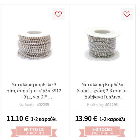
Μεταλλική κορδέλα 3
Μεταλλική Κορδέλα
mm, ασημί με πέρλα SS12
Χειροτεχνίας 2,3 mm με
- 9 μ., για DIY
Διάφανα Γυάλινα
χειροτεχνίες,
Κρύσταλλα Rainbow και
Κωδικός:
402295
Κωδικός:
402293
κοσμήματα, στολές &
Πέρλες SS6 - 9 μέτρα
διακόσμηση γάμου
11.10
€
13.90
€
1-2 καρούλι
1-2 καρούλι
ΕΚΠΤΏΣΕΙΣ
ΕΚΠΤΏΣΕΙΣ
ΓΙΑ ΠΟΣΌΤΗΤΑ
ΓΙΑ ΠΟΣΌΤΗΤΑ