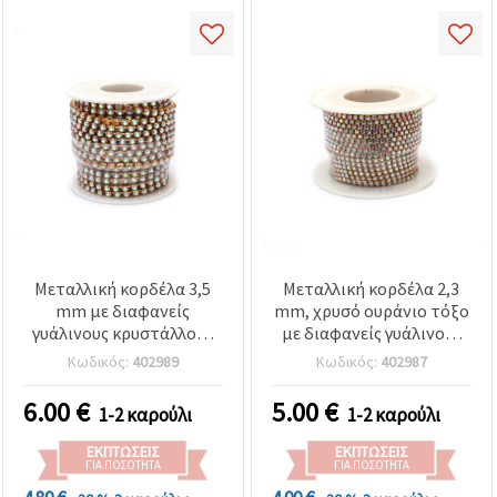
Μεταλλική κορδέλα 3,5
Μεταλλική κορδέλα 2,3
mm με διαφανείς
mm, χρυσό ουράνιο τόξο
γυάλινους κρυστάλλους
με διαφανείς γυάλινους
στρας, ιριδίζον χρυσό
κρυστάλλους, στρας SS6 -
Κωδικός:
402989
Κωδικός:
402987
(Rainbow) SS16 - 9 μέτρα,
9 μέτρα
για DIY χειροτεχνίες,
6.00
€
5.00
€
1-2 καρούλι
1-2 καρούλι
κατασκευή κοσμημάτων,
διακόσμηση γάμου &
ΕΚΠΤΏΣΕΙΣ
ΕΚΠΤΏΣΕΙΣ
εκδηλώσεων, στολισμό
ΓΙΑ ΠΟΣΌΤΗΤΑ
ΓΙΑ ΠΟΣΌΤΗΤΑ
στολών & διακοσμήσεις