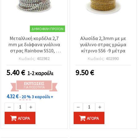
ΔΗΜΟΦΙΛΉ ΠΡΟΪΌΝ
Μεταλλική κορδέλα 2,7
Αλυσίδα 2,3mm με με
mm με διάφανα γυάλινα
γυάλινο στρας χρώμα
στρας Rainbow SS10, 9
κίτρινο SS6 -9 μέτρα
μέτρα
Κωδικός:
402982
Κωδικός:
402990
5.40
€
9.50
€
1-2 καρούλι
ΕΚΠΤΏΣΕΙΣ
ΓΙΑ ΠΟΣΌΤΗΤΑ
4.32 €
- 20 %
3 καρούλι +
ΑΓΟΡΆ
ΑΓΟΡΆ