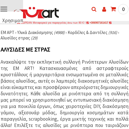
0
Χρησιμοποιούμε
ΔΩΡΕΑΝ Μεταφορικά για παραγγελίες άνω των 80 € !
+306907161417
cookies
ΕΜ ΑΡΤ
›
Υλικά Διακόσμησης
(4988)
›
Κορδέλες & Δαντέλες
(916)
›
🍪
Αλυσίδες στρας
(29)
Χρησιμοποιούμε
cookies και
ΑΛΥΣΊΔΕΣ ΜΕ ΣΤΡΑΣ
παρόμοιες
τεχνολογίες
για να
Ανακαλύψτε την εκπληκτική συλλογή Ρινόπτερων Αλυσίδων
διασφαλίσουμε
τη σωστή
της EM ART! Κατασκευασμένες από αστραφτερούς
λειτουργία
κρυστάλλους ή μαργαριτάρια ενσωματωμένα σε μεταλλικές
του
βάσεις αλυσίδας, αυτές οι λαμπερές διακοσμητικές αλυσίδες
ιστότοπου,
να
είναι εύκαμπτες και προσφέρουν απεριόριστες δημιουργικές
βελτιώσουμε
δυνατότητες. Κάθε αλυσίδα με ρινόπτερα από τη συλλογή
την
μας μπορεί να χρησιμοποιηθεί ως εντυπωσιακή διακόσμηση
εμπειρία
σας και, με
για μια ποικιλία έργων, όπως χειροτεχνίες DIY, διακόσμηση
τη
γάμου, αξεσουάρ μόδας, δημιουργία κοσμημάτων κατά
συγκατάθεσή
σας, να
παραγγελία, scrapbooking, έργα μικτής τεχνικής και πολλά
αναλύουμε
άλλα! Επιλέξτε τις αλυσίδες με ρινόπτερα που ταιριάζουν
την