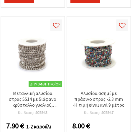
ΔΗΜΟΦΙΛΉ ΠΡΟΪΌΝ
Μεταλλική αλυσίδα
Αλυσίδα ασημί με
στρας SS14 με διάφανο
πράσινο στρας -2.3 mm
κρύσταλλο γυαλιού,
-Η τιμή είναι ανά 9 μέτρο
ασημί, 3,4 mm, 9 μέτρα –
Κωδικός:
402943
Κωδικός:
402947
για κατασκευή
κοσμημάτων &
7.90
€
8.00
€
1-2 καρούλι
χειροτεχνίες