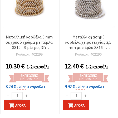
Μεταλλική κορδέλα 3 mm
Μεταλλική ασημί
σε χρυσό χρώμα με πέρλα
κορδέλα χειροτεχνίας 3,5
SS12 – 9 μέτρα, DIY
mm με πέρλα SS16 - 9
διακοσμητικό για
μέτρα
Κωδικός:
402299
Κωδικός:
402296
κοσμήματα, στολές &
διακόσμηση γάμου
10.30
€
12.40
€
1-2 καρούλι
1-2 καρούλι
ΕΚΠΤΏΣΕΙΣ
ΕΚΠΤΏΣΕΙΣ
ΓΙΑ ΠΟΣΌΤΗΤΑ
ΓΙΑ ΠΟΣΌΤΗΤΑ
8.24 €
9.92 €
- 20 %
3 καρούλι +
- 20 %
3 καρούλι +
ΑΓΟΡΆ
ΑΓΟΡΆ