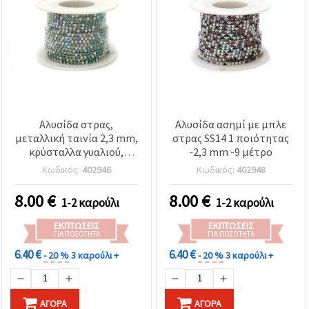
Αλυσίδα στρας,
Αλυσίδα ασημί με μπλε
μεταλλική ταινία 2,3 mm,
στρας SS14 1 ποιότητας
κρύσταλλα γυαλιού,
-2,3 mm -9 μέτρο
μεικτά χρώματα μπλε,
Κωδικός:
402946
Κωδικός:
402948
πράσινο και διάφανο
ιριδίζον (Rainbow), SS6, 9
8.00
€
8.00
€
1-2 καρούλι
1-2 καρούλι
μέτρα
ΕΚΠΤΏΣΕΙΣ
ΕΚΠΤΏΣΕΙΣ
ΓΙΑ ΠΟΣΌΤΗΤΑ
ΓΙΑ ΠΟΣΌΤΗΤΑ
6.40 €
6.40 €
- 20 %
3 καρούλι +
- 20 %
3 καρούλι +
ΑΓΟΡΆ
ΑΓΟΡΆ