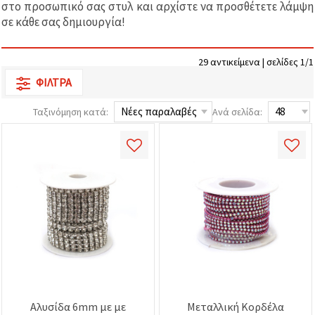
στο προσωπικό σας στυλ και αρχίστε να προσθέτετε λάμψη
επισκεψιμότητα
και να
σε κάθε σας δημιουργία!
προβάλλουμε
πιο σχετικό
περιεχόμενο
29 αντικείμενα | σελίδες 1/1
και
διαφημίσεις,
ΦΊΛΤΡΑ
μεταξύ
άλλων με
τη βοήθεια
Ταξινόμηση κατά:
Ανά σελίδα:
των
συνεργατών
μας για
αναλύσεις
και
μάρκετινγκ.
Μπορείτε
να
συμφωνήσετε
να
χρησιμοποιήσετε
όλα τα
cookies
κάνοντας
κλικ στον
ιστότοπο!
Ή
Αλυσίδα 6mm με με
Μεταλλική Κορδέλα