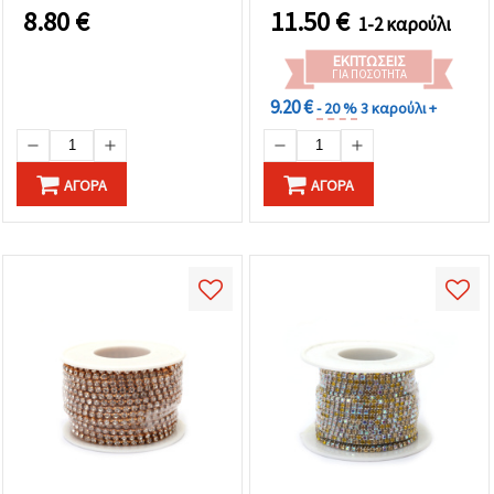
8.80
€
11.50
€
1-2 καρούλι
ΕΚΠΤΏΣΕΙΣ
ΓΙΑ ΠΟΣΌΤΗΤΑ
9.20 €
- 20 %
3 καρούλι +
ΑΓΟΡΆ
ΑΓΟΡΆ