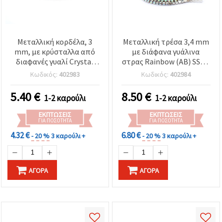
Μεταλλική κορδέλα, 3
Μεταλλική τρέσα 3,4 mm
mm, με κρύσταλλα από
με διάφανα γυάλινα
διαφανές γυαλί Crystal
στρας Rainbow (AB) SS14,
Rainbow SS12 - 9 μέτρα
9 μέτρα, για DIY
Κωδικός:
402983
Κωδικός:
402984
χειροτεχνίες &
διακόσμηση
5.40
€
8.50
€
1-2 καρούλι
1-2 καρούλι
κοσμημάτων
ΕΚΠΤΏΣΕΙΣ
ΕΚΠΤΏΣΕΙΣ
ΓΙΑ ΠΟΣΌΤΗΤΑ
ΓΙΑ ΠΟΣΌΤΗΤΑ
4.32 €
6.80 €
- 20 %
3 καρούλι +
- 20 %
3 καρούλι +
ΑΓΟΡΆ
ΑΓΟΡΆ