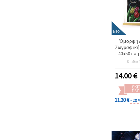
ΝΈΟ
Όμορφη Α
Ζωγραφική 
40x50 εκ.
Διαμάντι
Κωδικ
Κάλυψη (F
Μερική Κορ
14.00
€
για Εποχι
Ανανεωμέν
ΕΚΠ
Σπιτιού
ΓΙΑ 
11.20 €
- 20 