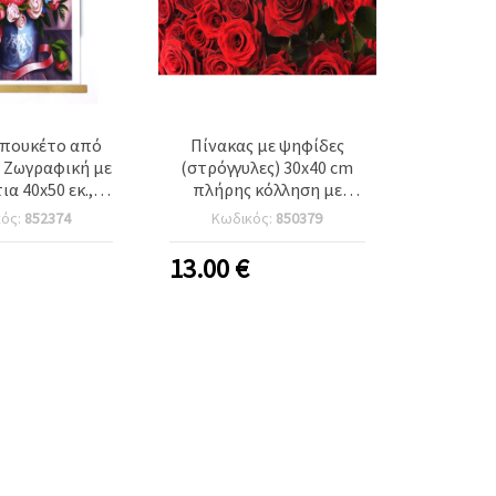
πουκέτο από
Πίνακας με ψηφίδες
– Ζωγραφική με
(στρόγγυλες) 30x40 cm
α 40x50 εκ.,
πλήρης κόλληση με
 Διαμαντάκια,
τελάρο - Κόκκινα
κός:
852374
Κωδικός:
850379
 Κάλυψη με
τριαντάφυλλα YSG4313
ίσιο – Ιδανικό
13.00
€
ις Λουλουδιών
ης JSFH79579