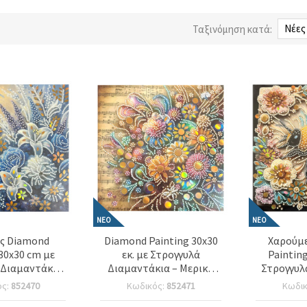
Ταξινόμηση κατά:
ΝΈΟ
ΝΈΟ
ς Diamond
Diamond Painting 30x30
Χαρούμ
 30x30 cm με
εκ. με Στρογγυλά
Painting
 Διαμαντάκια
Διαμαντάκια – Μερική
Στρογγυλ
 Κάλυψη με
Επικόλληση «Blooming
Μερικό 
ός:
852470
Κωδικός:
852471
Κωδι
παλή Ανάσα
Melody» με Κομψή
Κήπος μ