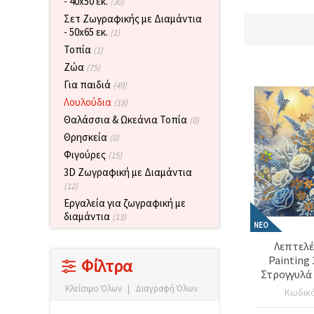
- 40x50 εκ.
(30)
επισκεψιμότητα
και να
Σετ Ζωγραφικής με Διαμάντια
προβάλλουμε
- 50x65 εκ.
(1)
πιο σχετικό
Τοπία
(1)
περιεχόμενο
και
Ζώα
(75)
διαφημίσεις,
Για παιδιά
μεταξύ
(49)
άλλων με
Λουλούδια
(18)
τη βοήθεια
των
Θαλάσσια & Ωκεάνια Τοπία
(0)
συνεργατών
Θρησκεία
(0)
μας για
αναλύσεις
Φιγούρες
(15)
και
3D Ζωγραφική με Διαμάντια
μάρκετινγκ.
(12)
Μπορείτε
Εργαλεία για ζωγραφική με
να
συμφωνήσετε
διαμάντια
(13)
να
ΝΈΟ
χρησιμοποιήσετε
Λεπτελέ
όλα τα
cookies
Painting
Φίλτρα
κάνοντας
Στρογγυλά
κλικ στον
– Μερική
Κλείσιμο Όλων
|
Διαγραφή Όλων
Κωδικ
ιστότοπο!
Σχέδιο Α
Ή