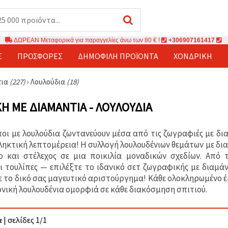
ΔΩΡΕΑΝ Μεταφορικά για παραγγελίες άνω των 80 € !
+306907161417
Σ
ΠΡΟΣΦΟΡΈΣ
ΔΗΜΟΦΙΛΉ ΠΡΟΪΌΝΤΑ
ΧΟΝΔΡΙΚΉ
τια
(227)
›
Λουλούδια
(18)
Ή ΜΕ ΔΙΑΜΆΝΤΙΑ - ΛΟΥΛΟΎΔΙΑ
οι με λουλούδια ζωντανεύουν μέσα από τις ζωγραφιές με δ
ληκτική λεπτομέρεια! Η συλλογή λουλουδένιων θεμάτων με δι
ο και στέλεχος σε μια ποικιλία μοναδικών σχεδίων. Από 
ι τουλίπες — επιλέξτε το ιδανικό σετ ζωγραφικής με διαμά
 το δικό σας μαγευτικό αριστούργημα! Κάθε ολοκληρωμένο έ
ονική λουλουδένια ομορφιά σε κάθε διακόσμηση σπιτιού.
 | σελίδες 1/1