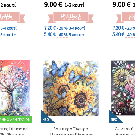
ών & Κομψή
Κορνίζα LT-3536
Κομψή Κο
9.00
€
9.00
€
-2 κουτί
1-2 κουτί
α LT-3537
ΤΏΣΕΙΣ
ΕΚΠΤΏΣΕΙΣ
ΕΚ
ΠΟΣΌΤΗΤΑ
ΓΙΑ ΠΟΣΌΤΗΤΑ
ΓΙΑ
7.20 €
7.20 €
3-4 κουτί
- 20 %
3-4 κουτί
- 20 
5.40 €
5.40 €
5 κουτί +
- 40 %
5 κουτί +
- 40 
ΔΗΜΟΦΙΛΉ ΠΡΟΪΌΝ
ΝΈΟ
ΝΈΟ
πές Diamond
Λαμπερό Όνειρο
Ζωντανή 
25x25 εκ. με
Ηλιοτρόπιο Diamond
Διαμάντια