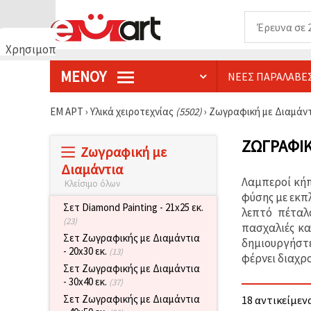
Χρησιμοποιούμε
cookies
ΜΕΝΟΎ
ΝΈΕΣ ΠΑΡΑΛΑΒΈ
🍪
Χρησιμοποιούμε
cookies και
ΕΜ ΑΡΤ
›
Υλικά χειροτεχνίας
(5502)
›
Ζωγραφική με Διαμάν
παρόμοιες
τεχνολογίες
για να
ΖΩΓΡΑΦΙΚ
Ζωγραφική με
διασφαλίσουμε
τη σωστή
Διαμάντια
λειτουργία
Λαμπεροί κήπ
Κλείσιμο όλων
του
ιστότοπου,
φύσης με εκπ
να
Σετ Diamond Painting - 21x25 εκ.
λεπτό πέταλ
βελτιώσουμε
(23)
πασχαλιές κα
την
Σετ Ζωγραφικής με Διαμάντια
εμπειρία
δημιουργήστε
- 20x30 εκ.
σας και, με
(13)
φέρνει διαχρ
τη
Σετ Ζωγραφικής με Διαμάντια
συγκατάθεσή
- 30x40 εκ.
(37)
σας, να
αναλύουμε
Σετ Ζωγραφικής με Διαμάντια
18 αντικείμενα
την