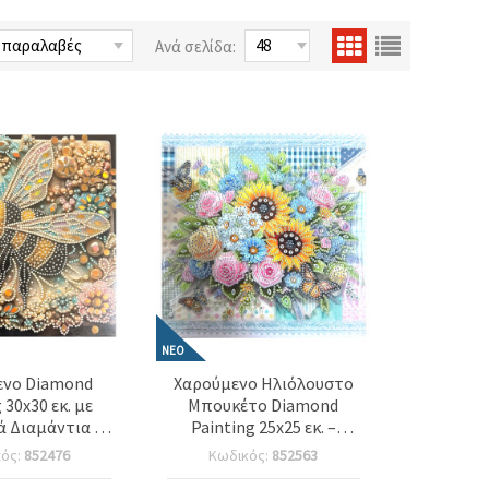
Ανά σελίδα:
ΝΈΟ
ενο Diamond
Χαρούμενο Ηλιόλουστο
 30x30 εκ. με
Μπουκέτο Diamond
ά Διαμάντια –
Painting 25x25 εκ. –
Drill Σχέδιο
Στρογγυλά Γυαλιστερά
κός:
852476
Κωδικός:
852563
ε Μέλισσα με
Διαμαντάκια, Μερική