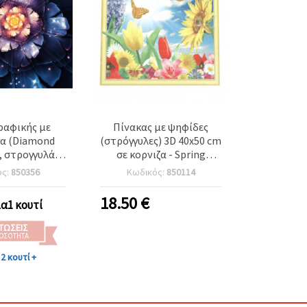
ραφικής με
Πίνακας με ψηφίδες
α (Diamond
(στρόγγυλες) 3D 40x50 cm
), στρογγυλά
σε κορνιζα - Spring
α, 21x25 εκ.,
LT0060
ός:
850356
Κωδικός:
850114
κάλυψη - 3D
 YSA1121, DIY
18.50
€
ια1 κουτί
 παιδιά και
ήλικες
ΤΏΣΕΙΣ
ΠΟΣΌΤΗΤΑ
2 κουτί +