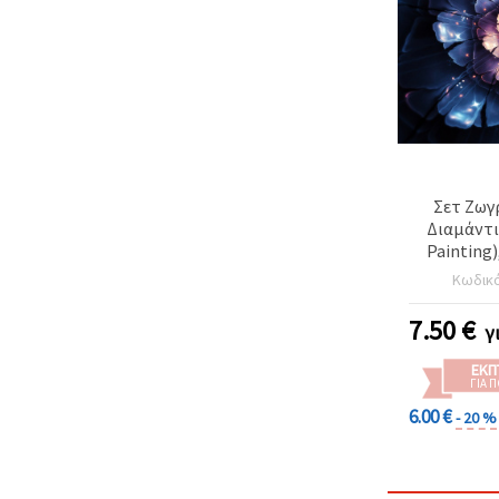
Σετ Ζωγ
Διαμάντι
Painting
διαμαντάκι
Κωδικ
μερική 
Λουλούδι,
7.50
€
γ
δώρο για
εν
ΕΚΠ
ΓΙΑ 
6.00 €
- 20 %