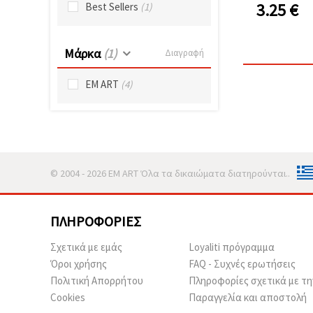
καθορίστε
3.25
€
Best Sellers
(1)
τις
προτιμήσεις
σας στις
ρυθμίσεις
Μάρκα
(1)
Διαγραφή
επιλέγοντας
το
δεδομένο
EM ART
(4)
τύπο
cookies και
κάνοντας
κλικ στο
κουμπί
Αποθήκευση.
© 2004 - 2026 EM ART Όλα τα δικαιώματα διατηρούνται..
Αποδέχομαι
όλα!
ΠΛΗΡΟΦΟΡΊΕΣ
Ρυθμίσεις
Σχετικά με εμάς
Loyaliti πρόγραμμα
Όροι χρήσης
FAQ - Συχνές ερωτήσεις
Πολιτική Απορρήτου
Πληροφορίες σχετικά με τη
Cookies
Παραγγελία και αποστολή