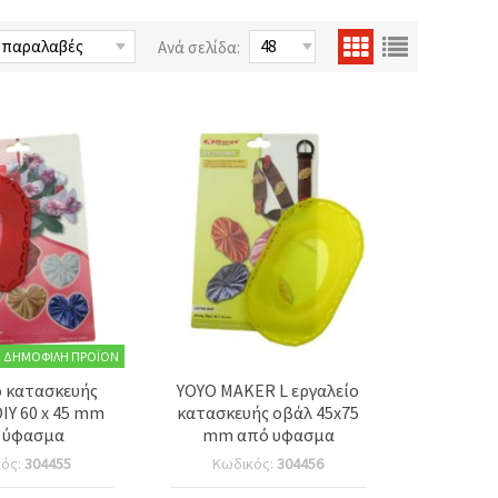
Ανά σελίδα:
ΔΗΜΟΦΙΛΉ ΠΡΟΪΌΝ
ο κατασκευής
YOYO MAKER L εργαλείο
IY 60 x 45 mm
κατασκευής οβάλ 45x75
 ύφασμα
mm από υφασμα
κός:
304455
Κωδικός:
304456