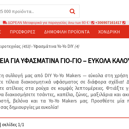
ΔΩΡΕΑΝ Μεταφορικά για παραγγελίες άνω των 80 € !
+306907161417
Σ
ΠΡΟΣΦΟΡΈΣ
ΔΗΜΟΦΙΛΉ ΠΡΟΪΌΝΤΑ
ΧΟΝΔΡΙΚΉ
ειροτεχνίας
(453)
›
Υφασμάτινα Yo-Yo DIY
(4)
ΛΕΊΑ ΓΙΑ ΥΦΑΣΜΆΤΙΝΑ ΓΙΟ-ΓΙΌ – ΕΎΚΟΛΑ ΚΑΛ
η συλλογή μας από DIY Yo-Yo Makers — εύκολα στη χρήση
τε τέλεια διακοσμητικά υφάσματος σε διάφορα σχέδια! Δ
ε ατέλειες στα ρούχα σε κομψές λεπτομέρειες. Φτιάξτε γ
α διακοσμήσετε τσάντες, καπέλα, ζώνες, μαξιλάρια και ακ
στή, βελόνα και τα Yo-Yo Makers μας. Προσθέστε μία π
 σας δημιουργίες με ευκολία!
| σελίδες 1/1