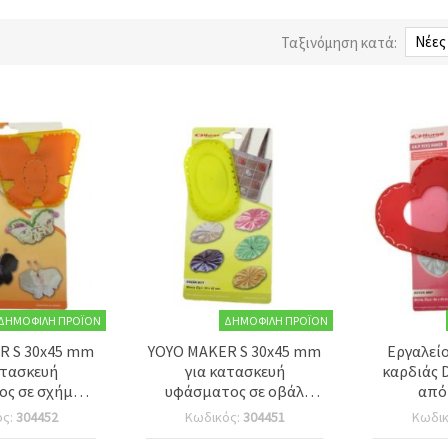
Ταξινόμηση κατά:
ΔΗΜΟΦΙΛΉ ΠΡΟΪΌΝ
ΔΗΜΟΦΙΛΉ ΠΡΟΪΌΝ
R S 30x45 mm
YOYO MAKER S 30x45 mm
Εργαλεί
ατασκευή
για κατασκευή
καρδιάς D
ς σε σχήμα
υφάσματος σε οβάλ
από
λούδας
σχήμα
ός:
304452
Κωδικός:
304451
Κωδι