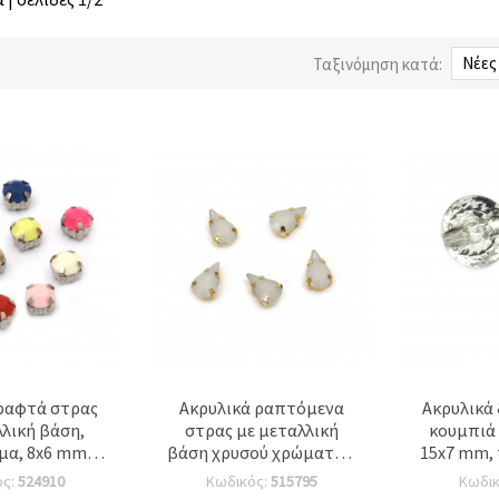
Ταξινόμηση κατά:
ραφτά στρας
Ακρυλικά ραπτόμενα
Ακρυλικά
λική βάση,
στρας με μεταλλική
κουμπιά 
α, 8x6 mm,
βάση χρυσού χρώματος,
15x7 mm,
 - Συσκευασία
σχήμα δάκρυ, 6x10 mm,
– Σετ 10 τ
ός:
524910
Κωδικός:
515795
Κωδι
 τεμ.
πρώτης ποιότητας,
ράψιμο &