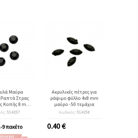
γυλά Μαύρα
Ακρυλικές πέτρες για
 Ραπτά Στρας
ράψιμο φύλλο 4x8 mm
ς Κοπής 8 mm
μαύρο -50 τεμάχια
μχ για Ραπτική,
κός:
514257
Κωδικός:
514258
η, Στολές,
χνίες & DIY
0.40
€
1-9 πακέτο
οσμήσεις
ΠΤΏΣΕΙΣ