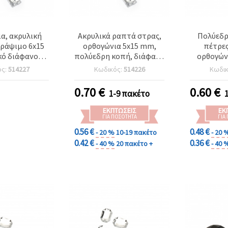
α, ακρυλική
Ακρυλικά ραπτά στρας,
Πολύεδρ
 ράψιμο 6x15
ορθογώνια 5x15 mm,
πέτρες
ό διάφανο
πολύεδρη κοπή, διάφανο
ορθογών
 -50 τεμάχια
λευκό, αξεσουάρ DIY
διάφανο
ός:
514227
Κωδικός:
514226
Κωδι
χειροτεχνίας - 50
διακόσμ
τεμάχια
κοστουμιώ
0.70
€
0.60
€
1-9 πακέτο
DIY κοσμη
ΕΚΠΤΏΣΕΙΣ
ΕΚ
ΓΙΑ ΠΟΣΌΤΗΤΑ
ΓΙΑ
0.56 €
0.48 €
- 20 %
10-19 πακέτο
- 20 
0.42 €
0.36 €
- 40 %
20 πακέτο +
- 40 