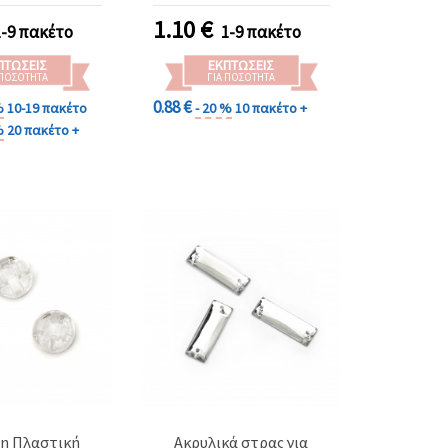
DIY
ποιότητας – 5 τεμ.
1.10
€
1-9 πακέτο
1-9 πακέτο
ΠΤΏΣΕΙΣ
ΕΚΠΤΏΣΕΙΣ
 ΠΟΣΌΤΗΤΑ
ΓΙΑ ΠΟΣΌΤΗΤΑ
0.88 €
%
10-19 πακέτο
- 20 %
10 πακέτο +
%
20 πακέτο +
η Πλαστική
Ακρυλικά στρας για