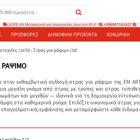
ΔΩΡΕΑΝ Μεταφορικά για παραγγελίες άνω των 80 € !
+306907161417
Σ
ΠΡΟΣΦΟΡΈΣ
ΔΗΜΟΦΙΛΉ ΠΡΟΪΌΝΤΑ
ΧΟΝΔΡΙΚΉ
ροτεχνίες
(1670)
›
Στρας για ράψιμο
(58)
Α ΡΆΨΙΜΟ
 στην εκθαμβωτική συλλογή στρας για ράψιμο της EM ART,
ια μεγάλη γκάμα από στρας με τρύπες και στρας τοποθετη
ωμάτων και μεγεθών — ιδανικά για τη δημιουργία εντυπωσι
άμψη στα καθημερινά ρούχα. Επιλέξτε οικονομικά στρας για
 επαγγελματικής εμφάνισης και μεταμορφώστε κάθε ένδυμα 
 | σελίδες 1/2