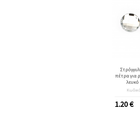
Στρόγγυλ
πέτρα για 
λευκό
πολύπλε
Κωδικ
ποιότητας 
1.20
€