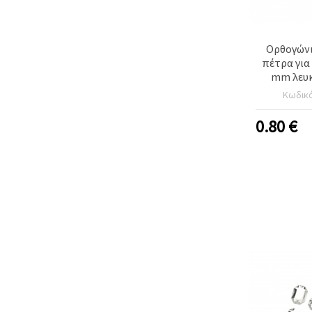
Ορθογώνι
πέτρα για
mm λευκ
πολύπλευρο
Κωδικ
0.80
€