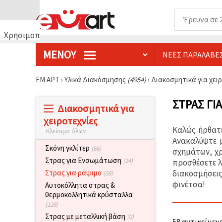
Χρησιμοποιούμε
cookies
ΜΕΝΟΎ
ΝΈΕΣ ΠΑΡΑΛΑΒΈ
🍪
Χρησιμοποιούμε
cookies και
ΕΜ ΑΡΤ
›
Υλικά Διακόσμησης
(4954)
›
Διακοσμητικά για χει
παρόμοιες
τεχνολογίες
για να
ΣΤΡΑΣ ΓΙ
Διακοσμητικά για
διασφαλίσουμε
τη σωστή
χειροτεχνίες
λειτουργία
Καλώς ήρθατε
Κλείσιμο όλων
του
ιστότοπου,
Ανακαλύψτε μ
να
Σκόνη γκλίτερ
(66)
σχημάτων, χρ
βελτιώσουμε
Στρας για Ενσωμάτωση
(24)
προσθέσετε λ
την
εμπειρία
διακοσμήσεις
Στρας για ράψιμο
(58)
σας και, με
φινέτσα!
Αυτοκόλλητα στρας &
τη
θερμοκολλητικά κρύσταλλα
συγκατάθεσή
σας, να
(128)
αναλύουμε
Στρας με μεταλλική βάση
(0)
την
58 αντικείμενα