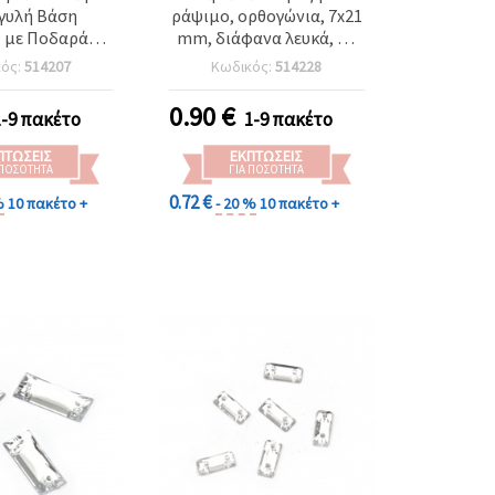
γυλή Βάση
ράψιμο, ορθογώνια, 7x21
 με Ποδαράκι,
mm, διάφανα λευκά, με
για Ακρυλική
φασέτες – 25 τεμ.
κός:
514207
Κωδικός:
514228
mm – Ράψιμο ή
α – 10 τεμ.
0.90
€
1-9 πακέτο
1-9 πακέτο
ΠΤΏΣΕΙΣ
ΕΚΠΤΏΣΕΙΣ
 ΠΟΣΌΤΗΤΑ
ΓΙΑ ΠΟΣΌΤΗΤΑ
0.72 €
%
10 πακέτο +
- 20 %
10 πακέτο +