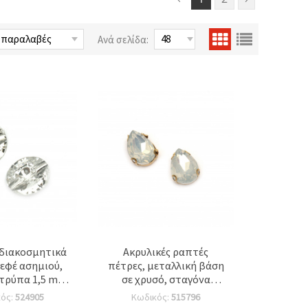
Ανά σελίδα:
 διακοσμητικά
Ακρυλικές ραπτές
εφέ ασημιού,
πέτρες, μεταλλική βάση
 τρύπα 1,5 mm
σε χρυσό, σταγόνα
εμ., ιδανικά για
(δάκρυ) 10x14 mm,
κός:
524905
Κωδικός:
515796
 χειροτεχνίες
γαλακτερό λευκό, Α’