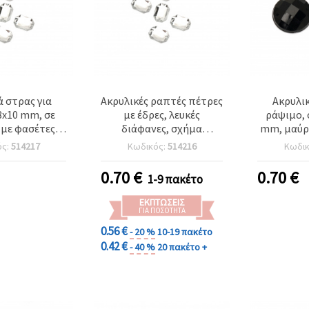
ά στρας για
Ακρυλικές ραπτές πέτρες
Ακρυλικ
8x10 mm, σε
με έδρες, λευκές
ράψιμο, 
με φασέτες,
διάφανες, σχήμα
mm, μαύρα
υκό - 50 τεμ.
φιγούρας, 6x8 mm – 50
υψηλής π
ός:
514217
Κωδικός:
514216
Κωδι
τεμάχια
DIY χει
ρούχα -
0.70
€
0.70
€
1-9 πακέτο
ΕΚΠΤΏΣΕΙΣ
ΓΙΑ ΠΟΣΌΤΗΤΑ
0.56 €
- 20 %
10-19 πακέτο
0.42 €
- 40 %
20 πακέτο +