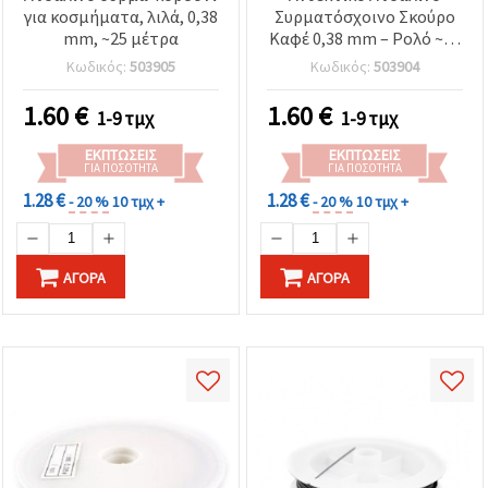
για κοσμήματα, λιλά, 0,38
Συρματόσχοινο Σκούρο
mm, ~25 μέτρα
Καφέ 0,38 mm – Ρολό ~25
m για Ισχυρές &
Κωδικός:
503905
Κωδικός:
503904
Δημιουργικές
Χειροποίητες
1.60
€
1.60
€
1-9 τμχ
1-9 τμχ
Κατασκευές
Κοσμημάτων
ΕΚΠΤΏΣΕΙΣ
ΕΚΠΤΏΣΕΙΣ
ΓΙΑ ΠΟΣΌΤΗΤΑ
ΓΙΑ ΠΟΣΌΤΗΤΑ
1.28 €
1.28 €
- 20 %
10 τμχ +
- 20 %
10 τμχ +
ΑΓΟΡΆ
ΑΓΟΡΆ