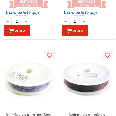
ΕΚΠΤΏΣΕΙΣ
ΕΚΠΤΏΣΕΙΣ
ΓΙΑ ΠΟΣΌΤΗΤΑ
ΓΙΑ ΠΟΣΌΤΗΤΑ
1.28 €
1.28 €
- 20 %
10 τμχ +
- 20 %
10 τμχ +
ΑΓΟΡΆ
ΑΓΟΡΆ
Ατσάλινο σύρμα-κορδόνι
Ανθεκτικό Ατσάλινο