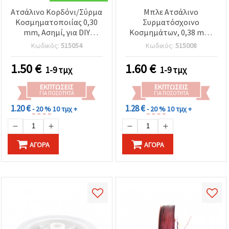
Ατσάλινο Κορδόνι/Σύρμα
Μπλε Ατσάλινο
Κοσμηματοποιίας 0,30
Συρματόσχοινο
mm, Ασημί, για DIY
Κοσμημάτων, 0,38 mm,
Χειροτεχνίες, ~23 μέτρα
περίπου 25 μέτρα
Κωδικός:
515054
Κωδικός:
515008
1.50
€
1.60
€
1-9 τμχ
1-9 τμχ
ΕΚΠΤΏΣΕΙΣ
ΕΚΠΤΏΣΕΙΣ
ΓΙΑ ΠΟΣΌΤΗΤΑ
ΓΙΑ ΠΟΣΌΤΗΤΑ
1.20 €
1.28 €
- 20 %
10 τμχ +
- 20 %
10 τμχ +
ΑΓΟΡΆ
ΑΓΟΡΆ