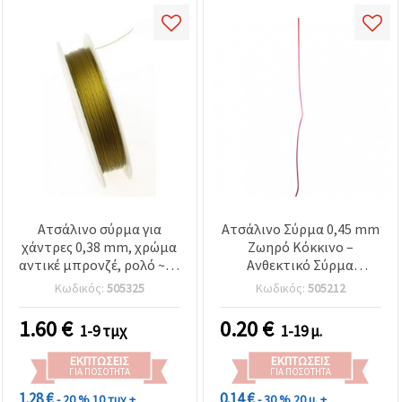
Ατσάλινο σύρμα για
Ατσάλινο Σύρμα 0,45 mm
χάντρες 0,38 mm, χρώμα
Ζωηρό Κόκκινο –
αντικέ μπρονζέ, ρολό ~25
Ανθεκτικό Σύρμα
μ. – για κοσμήματα,
Κοσμηματοποιίας για
Κωδικός:
505325
Κωδικός:
505212
διακόσμηση και
Χάντρες & Χειροποίητες
χειροτεχνίες
DIY Κατασκευές
1.60
€
0.20
€
1-9 τμχ
1-19 μ.
ΕΚΠΤΏΣΕΙΣ
ΕΚΠΤΏΣΕΙΣ
ΓΙΑ ΠΟΣΌΤΗΤΑ
ΓΙΑ ΠΟΣΌΤΗΤΑ
1.28 €
0.14 €
- 20 %
10 τμχ +
- 30 %
20 μ. +