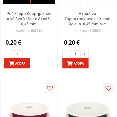
Ροζ Σύρμα Κοσμημάτων
Ατσάλινο
από Ανοξείδωτο Ατσάλι
Συρματόσχοινο σε Χρυσό
0,45 mm
Χρώμα, 0,45 mm, για
Χειροτεχνίες &
Κωδικός:
505531
Κωδικός:
505533
Κατασκευή Κοσμημάτων
0.20
€
0.20
€
ΑΓΟΡΆ
ΑΓΟΡΆ