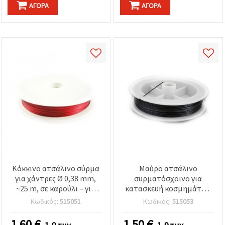
ΑΓΟΡΆ
ΑΓΟΡΆ
Κόκκινο ατσάλινο σύρμα
Μαύρο ατσάλινο
για χάντρες Ø 0,38 mm,
συρματόσχοινο για
~25 m, σε καρούλι – για
κατασκευή κοσμημάτων
κατασκευή κοσμημάτων
DIY, 0,30 mm, ~23 μέτρα
Κωδικός:
515051
Κωδικός:
515053
& διακόσμηση
1.60
€
1.50
€