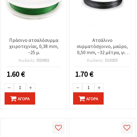
Πράσινο ατσαλόσυρμα
Ατσάλινο
χειροτεχνίας, 0,38 mm,
συρματόσχοινο, μαύρο,
~25 μ.
0,50 mm, ~32 μέτρα, για
DIY κατασκευή
Κωδικός:
503902
Κωδικός:
515055
κοσμημάτων
1.60
€
1.70
€
ΑΓΟΡΆ
ΑΓΟΡΆ