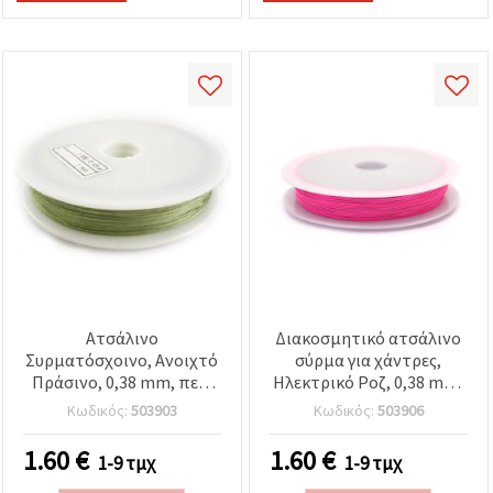
Ατσάλινο
Διακοσμητικό ατσάλινο
Συρματόσχοινο, Ανοιχτό
σύρμα για χάντρες,
Πράσινο, 0,38 mm, περ.
Ηλεκτρικό Ροζ, 0,38 mm,
25 m
περίπου 25 m (ρολό)
Κωδικός:
503903
Κωδικός:
503906
1.60
€
1.60
€
1-9 τμχ
1-9 τμχ