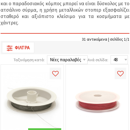
επισκεψιμότητα
και ο παραδοσιακός κόμπος μπορεί να είναι δύσκολος με το
και να
ατσάλινο σύρμα, η χρήση μεταλλικών στοπερ εξασφαλίζει
προβάλλουμε
σταθερό και αξιόπιστο κλείσιμο για τα κοσμήματα με
πιο σχετικό
περιεχόμενο
χάντρες.
και
διαφημίσεις,
μεταξύ
31 αντικείμενα | σελίδες 1/1
άλλων με
τη βοήθεια
ΦΊΛΤΡΑ
των
συνεργατών
μας για
Ταξινόμηση κατά:
Ανά σελίδα:
αναλύσεις
και
μάρκετινγκ.
Μπορείτε
να
συμφωνήσετε
να
χρησιμοποιήσετε
όλα τα
cookies
κάνοντας
κλικ στον
ιστότοπο!
Ή