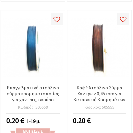
Επαγγελματικό ατσάλινο
Καφέ Ατσάλινο Σύρμα
σύρμα κοσμηματοποιίας
Χαντρών 0,45 mm για
για χάντρες, σκούρο
Κατασκευή Κοσμημάτων
μπλε, 0,45 mm, σε
Κωδικός:
505559
Κωδικός:
505555
καρούλι
0.20
€
0.20
€
1-19 μ.
ΕΚΠΤΏΣΕΙΣ