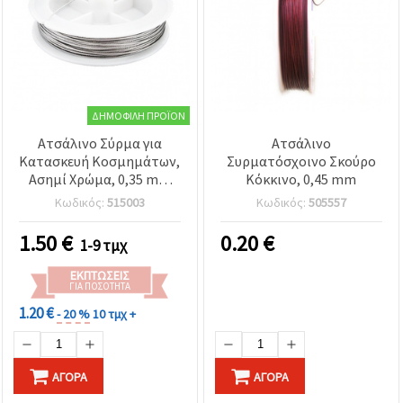
ΔΗΜΟΦΙΛΉ ΠΡΟΪΌΝ
Ατσάλινο Σύρμα για
Ατσάλινο
Κατασκευή Κοσμημάτων,
Συρματόσχοινο Σκούρο
Ασημί Χρώμα, 0,35 mm
Κόκκινο, 0,45 mm
~25 μέτρα
Κωδικός:
515003
Κωδικός:
505557
1.50
€
0.20
€
1-9 τμχ
ΕΚΠΤΏΣΕΙΣ
ΓΙΑ ΠΟΣΌΤΗΤΑ
1.20 €
- 20 %
10 τμχ +
ΑΓΟΡΆ
ΑΓΟΡΆ