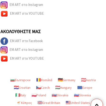
EM ART στο Instagram
EM ART στο YOUTUBE
ΑΚΟΛΟΥΘΉΣΤΕ ΜΑΣ
EM ART στο Facebook
EM ART στο Instagram
EM ART στο YOUTUBE
Български
Română
Germany
Austria
Croatian
Czech
Hungary
Europe
Italy
Poland
Slovakia
Slovenia
Κύπρος
Great Britain
United States