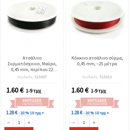
Ατσάλινο
Κόκκινο ατσάλινο σύρμα,
Συρματόσχοινο, Μαύρο,
0,45 mm, ~25 μέτρα
0,45 mm, περίπου 22
μέτρα, για χειροτεχνίες &
Κωδικός:
515007
Κωδικός:
515013
κοσμήματα
1.60
€
1.60
€
1-9 τμχ
1-9 τμχ
ΕΚΠΤΏΣΕΙΣ
ΕΚΠΤΏΣΕΙΣ
ΓΙΑ ΠΟΣΌΤΗΤΑ
ΓΙΑ ΠΟΣΌΤΗΤΑ
1.28 €
1.28 €
- 20 %
10 τμχ +
- 20 %
10 τμχ +