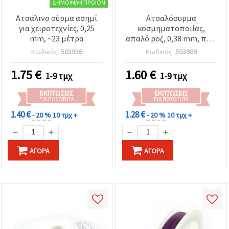
καθορίστε
ΔΗΜΟΦΙΛΉ ΠΡΟΪΌΝ
τις
προτιμήσεις
Ατσάλινο σύρμα ασημί
Ατσαλόσυρμα
σας στις
για χειροτεχνίες, 0,25
κοσμηματοποιίας,
ρυθμίσεις
mm, ~23 μέτρα
απαλό ροζ, 0,38 mm, περ.
επιλέγοντας
25 μ.
το
Κωδικός:
503936
Κωδικός:
503909
δεδομένο
τύπο
1.75
€
1.60
€
cookies και
1-9 τμχ
1-9 τμχ
κάνοντας
κλικ στο
ΕΚΠΤΏΣΕΙΣ
ΕΚΠΤΏΣΕΙΣ
κουμπί
ΓΙΑ ΠΟΣΌΤΗΤΑ
ΓΙΑ ΠΟΣΌΤΗΤΑ
Αποθήκευση.
1.40 €
1.28 €
- 20 %
10 τμχ +
- 20 %
10 τμχ +
Αποδέχομαι
όλα!
ΑΓΟΡΆ
ΑΓΟΡΆ
Ρυθμίσεις