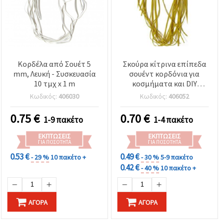
Κορδέλα από Σουέτ 5
Σκούρα κίτρινα επίπεδα
mm, Λευκή - Συσκευασία
σουέντ κορδόνια για
10 τμχ x 1 m
κοσμήματα και DIY
χειροτεχνίες, 3 x 1 mm -
Κωδικός:
406030
Κωδικός:
406052
10 τεμ. x 1 m
0.75
€
0.70
€
1-9 πακέτο
1-4 πακέτο
ΕΚΠΤΏΣΕΙΣ
ΕΚΠΤΏΣΕΙΣ
ΓΙΑ ΠΟΣΌΤΗΤΑ
ΓΙΑ ΠΟΣΌΤΗΤΑ
0.53 €
0.49 €
- 29 %
10 πακέτο +
- 30 %
5-9 πακέτο
0.42 €
- 40 %
10 πακέτο +
ΑΓΟΡΆ
ΑΓΟΡΆ