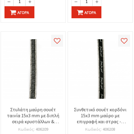
ΑΓΟΡΆ
ΑΓΟΡΆ
Στυλάτη μαύρη σουέτ
Συνθετικό σουέτ κορδόνι
ταινία 15x3 mm με διπλή
15x3 mm μαύρο με
σειρά κρυστάλλων &
επιγραφή και στρας -1
επιγραφή – λωρίδα 1 m
μέτρο
Κωδικός:
406209
Κωδικός:
406208
για κομψά κοσμήματα,