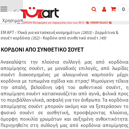
0
Χρησιμοποιούμε
ΔΩΡΕΑΝ Μεταφορικά για παραγγελίες άνω των 80 € !
+306907161417
cookies
ΕΜ ΑΡΤ
›
Υλικά για κατασκευή κοσμημάτων
(2853)
›
Δερμάτινα &
🍪
σουέτ κορδόνια
(352)
›
Κορδόνι από συνθετικό σουέτ
(49)
Χρησιμοποιούμε
cookies και
ΚΟΡΔΌΝΙ ΑΠΌ ΣΥΝΘΕΤΙΚΌ ΣΟΥΈΤ
παρόμοιες
τεχνολογίες
για να
Ανακαλύψτε την πλούσια συλλογή μας από κορδόνια
διασφαλίσουμε
τη σωστή
απομίμησης σουέντ, με μοναδικές επιλογές, από λωρίδες
λειτουργία
σουέντ διακοσμημένες με αλουμινένια καμποσόν μέχρι
του
κορδόνια με τυπωμένα σχέδια και στρας! Μιμούμενη τέλεια
ιστότοπου,
να
την απαλή, βελούδινη υφή του αυθεντικού σουέντ, η
βελτιώσουμε
απομίμηση σουέντ κατασκευάζεται από αγνά, φιλικά προς
την
το περιβάλλον υλικά, ασφαλή για τον άνθρωπο. Τα κορδόνια
εμπειρία
σας και, με
απομίμησης σουέντ μπορούν ακόμη και να ξεπεράσουν το
τη
φυσικό σουέντ σε αισθητική, προσφέροντας πλούσια,
συγκατάθεσή
σας, να
όμορφη ποικιλία χρωμάτων και αυξημένη ανθεκτικότητα.
αναλύουμε
Περιηγηθείτε στη συλλογή μας από κορδόνια απομίμησης
την