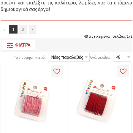
σουέντ και επιλέξτε τις καλύτερες λωρίδες για τα επόμενα
επισκεψιμότητα
και να
δημιουργικά σας έργα!
προβάλλουμε
πιο σχετικό
περιεχόμενο
και
‹
1
2
›
διαφημίσεις,
μεταξύ
49 αντικείμενα | σελίδες 1/2
άλλων με
ΦΊΛΤΡΑ
τη βοήθεια
των
συνεργατών
Ταξινόμηση κατά:
Ανά σελίδα:
μας για
αναλύσεις
και
μάρκετινγκ.
Μπορείτε
να
συμφωνήσετε
να
χρησιμοποιήσετε
όλα τα
cookies
κάνοντας
κλικ στον
ιστότοπο!
Ή