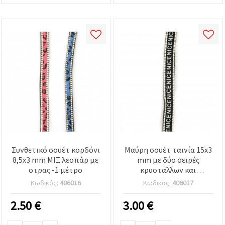
Συνθετικό σουέτ κορδόνι
Μαύρη σουέτ ταινία 15x3
8,5x3 mm ΜΙΞ λεοπάρ με
mm με δύο σειρές
στρας -1 μέτρο
κρυστάλλων και
επιγραφή, 1 μέτρο
Κωδικός:
406016
Κωδικός:
406017
2.50
€
3.00
€