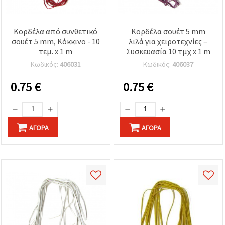
Κορδέλα από συνθετικό
Κορδέλα σουέτ 5 mm
σουέτ 5 mm, Κόκκινο - 10
λιλά για χειροτεχνίες –
τεμ. x 1 m
Συσκευασία 10 τμχ x 1 m
Κωδικός:
406031
Κωδικός:
406037
0.75
€
0.75
€
ΑΓΟΡΆ
ΑΓΟΡΆ