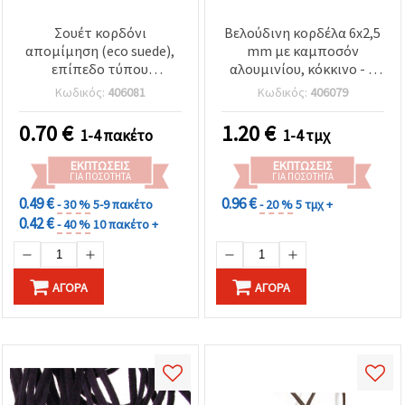
Σουέτ κορδόνι
Βελούδινη κορδέλα 6x2,5
απομίμηση (eco suede),
mm με καμποσόν
επίπεδο τύπου
αλουμινίου, κόκκινο - 1
κορδέλας, 3x1 mm, τεάλ/
μέτρο
Κωδικός:
406081
Κωδικός:
406079
τιρκουάζ-μπλε (χρώμα
TEAL), 10 x 1 m (σύνολο
0.70
€
1.20
€
1-4 πακέτο
1-4 τμχ
10 m) – για κατασκευή
κοσμημάτων,
ΕΚΠΤΏΣΕΙΣ
ΕΚΠΤΏΣΕΙΣ
βραχιολιών, κολιέ &
ΓΙΑ ΠΟΣΌΤΗΤΑ
ΓΙΑ ΠΟΣΌΤΗΤΑ
διακοσμήσεις
0.49 €
0.96 €
- 30 %
5-9 πακέτο
- 20 %
5 τμχ +
0.42 €
- 40 %
10 πακέτο +
ΑΓΟΡΆ
ΑΓΟΡΆ