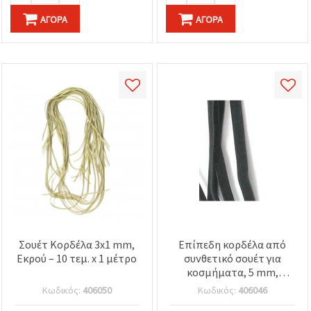
ΑΓΟΡΆ
ΑΓΟΡΆ
Σουέτ Κορδέλα 3x1 mm,
Επίπεδη κορδέλα από
Εκρού – 10 τεμ. x 1 μέτρο
συνθετικό σουέτ για
κοσμήματα, 5 mm,
Μαύρο, 10 x 1 m – κορδόνι
Κωδικός:
406050
Κωδικός:
406046
από συνθετικό σουέτ για