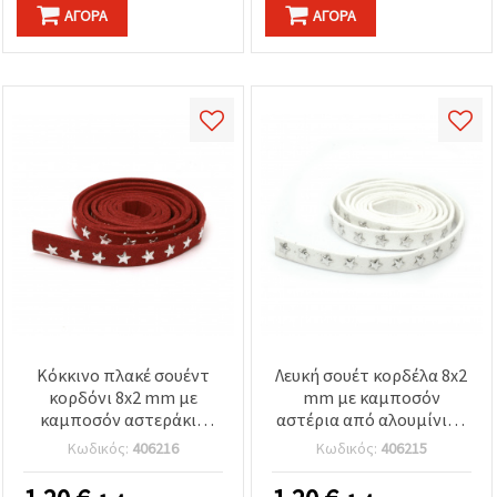
ΑΓΟΡΆ
ΑΓΟΡΆ
Κόκκινο πλακέ σουέντ
Λευκή σουέτ κορδέλα 8x2
κορδόνι 8x2 mm με
mm με καμποσόν
καμποσόν αστεράκια
αστέρια από αλουμίνιο -
από αλουμίνιο σε ασημί
1 μέτρο
Κωδικός:
406216
Κωδικός:
406215
χρώμα – 1 μέτρο