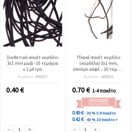
Συνθετικό σουέτ κορδόνι
Πλακέ σουέτ κορδόνι
3x1 mm μωβ -10 τεμάχια
(κορδέλα) 3x1 mm,
x 1 μέτρο
σκούρο καφέ – 10 τεμ. x 1
m | για κοσμήματα,
Κωδικός:
406057
Κωδικός:
406051
αξεσουάρ, χειροτεχνίες &
διακόσμηση
0.40
€
0.70
€
1-4 πακέτο
ΕΚΠΤΏΣΕΙΣ
ΓΙΑ ΠΟΣΌΤΗΤΑ
0.49 €
- 30 %
5-9 πακέτο
0.42 €
- 40 %
10 πακέτο +