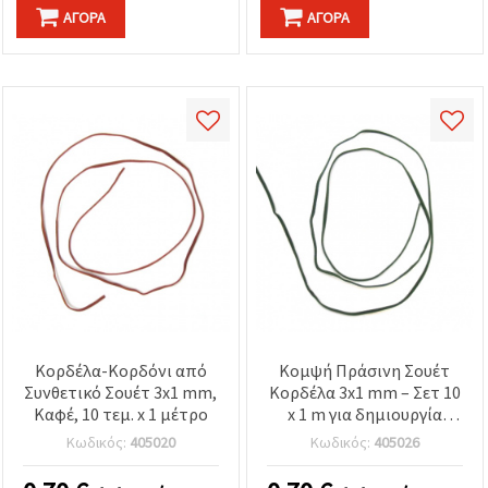
ΑΓΟΡΆ
ΑΓΟΡΆ
Κορδέλα-Κορδόνι από
Κομψή Πράσινη Σουέτ
Συνθετικό Σουέτ 3x1 mm,
Κορδέλα 3x1 mm – Σετ 10
Καφέ, 10 τεμ. x 1 μέτρο
x 1 m για δημιουργία
κοσμημάτων,
Κωδικός:
405020
Κωδικός:
405026
χειροποίητες κατασκευές
& στιλάτες DIY