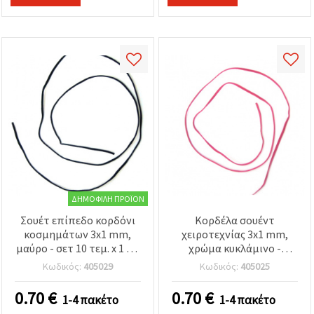
ΔΗΜΟΦΙΛΉ ΠΡΟΪΌΝ
Σουέτ επίπεδο κορδόνι
Κορδέλα σουέντ
κοσμημάτων 3x1 mm,
χειροτεχνίας 3x1 mm,
μαύρο - σετ 10 τεμ. x 1 m,
χρώμα κυκλάμινο -
για βραχιόλια, κολιέ και
Συσκευασία 10 τεμ. x 1 m
Κωδικός:
405029
Κωδικός:
405025
DIY διακοσμήσεις
(χειροποίητες)
0.70
€
0.70
€
1-4 πακέτο
1-4 πακέτο