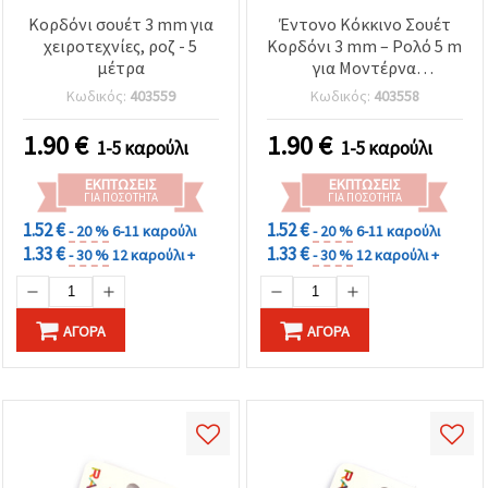
καθορίστε
τις
Κορδόνι σουέτ 3 mm για
Έντονο Κόκκινο Σουέτ
προτιμήσεις
χειροτεχνίες, ροζ - 5
Κορδόνι 3 mm – Ρολό 5 m
σας στις
μέτρα
για Μοντέρνα
ρυθμίσεις
Κοσμήματα,
επιλέγοντας
Κωδικός:
403559
Κωδικός:
403558
το
Χειροτεχνίες & DIY
δεδομένο
1.90
€
1.90
€
τύπο
1-5 καρούλι
1-5 καρούλι
cookies και
κάνοντας
ΕΚΠΤΏΣΕΙΣ
ΕΚΠΤΏΣΕΙΣ
κλικ στο
ΓΙΑ ΠΟΣΌΤΗΤΑ
ΓΙΑ ΠΟΣΌΤΗΤΑ
κουμπί
1.52 €
1.52 €
Αποθήκευση.
- 20 %
6-11 καρούλι
- 20 %
6-11 καρούλι
1.33 €
1.33 €
- 30 %
12 καρούλι +
- 30 %
12 καρούλι +
Αποδέχομαι
όλα!
ΑΓΟΡΆ
ΑΓΟΡΆ
Ρυθμίσεις