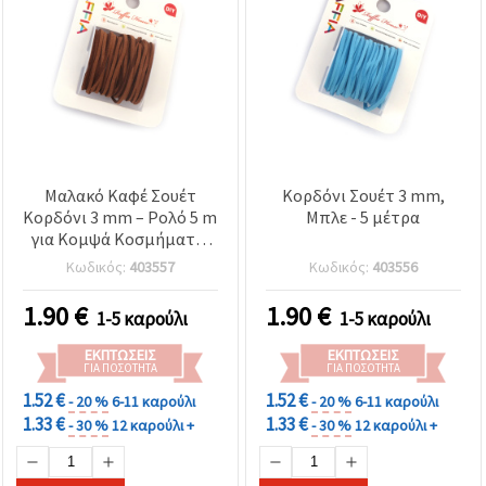
Μαλακό Καφέ Σουέτ
Κορδόνι Σουέτ 3 mm,
Κορδόνι 3 mm – Ρολό 5 m
Μπλε - 5 μέτρα
για Κομψά Κοσμήματα,
Χειροποίητες
Κωδικός:
403557
Κωδικός:
403556
Κατασκευές &
Δημιουργίες DIY
1.90
€
1.90
€
1-5 καρούλι
1-5 καρούλι
ΕΚΠΤΏΣΕΙΣ
ΕΚΠΤΏΣΕΙΣ
ΓΙΑ ΠΟΣΌΤΗΤΑ
ΓΙΑ ΠΟΣΌΤΗΤΑ
1.52 €
1.52 €
- 20 %
6-11 καρούλι
- 20 %
6-11 καρούλι
1.33 €
1.33 €
- 30 %
12 καρούλι +
- 30 %
12 καρούλι +