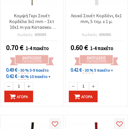
Κομψή Γκρι Σουέτ
Λευκό Σουέτ Κορδόνι, 6x1
Κορδέλα 3x1 mm – Σετ
mm, 5 τεμ. x 1 μ.
10x1 m για Κατασκευή
Κοσμημάτων,
Κωδικός:
406085
Κωδικός:
406086
Χειροτεχνίες &
Δημιουργικά Σχέδια DIY
0.70
€
0.60
€
1-4 πακέτο
1-4 πακέτο
ΕΚΠΤΏΣΕΙΣ
ΕΚΠΤΏΣΕΙΣ
ΓΙΑ ΠΟΣΌΤΗΤΑ
ΓΙΑ ΠΟΣΌΤΗΤΑ
0.49 €
0.42 €
- 30 %
5-9 πακέτο
- 30 %
5 πακέτο +
0.42 €
- 40 %
10 πακέτο +
ΑΓΟΡΆ
ΑΓΟΡΆ