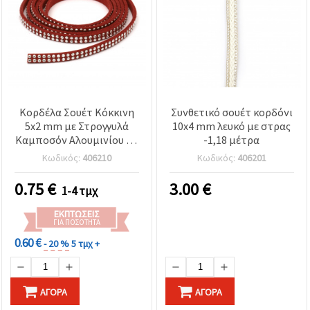
Κορδέλα Σουέτ Κόκκινη
Συνθετικό σουέτ κορδόνι
5x2 mm με Στρογγυλά
10x4 mm λευκό με στρας
Καμποσόν Αλουμινίου - 1
-1,18 μέτρα
μέτρο
Κωδικός:
406210
Κωδικός:
406201
0.75
€
3.00
€
1-4 τμχ
ΕΚΠΤΏΣΕΙΣ
ΓΙΑ ΠΟΣΌΤΗΤΑ
0.60 €
- 20 %
5 τμχ +
ΑΓΟΡΆ
ΑΓΟΡΆ