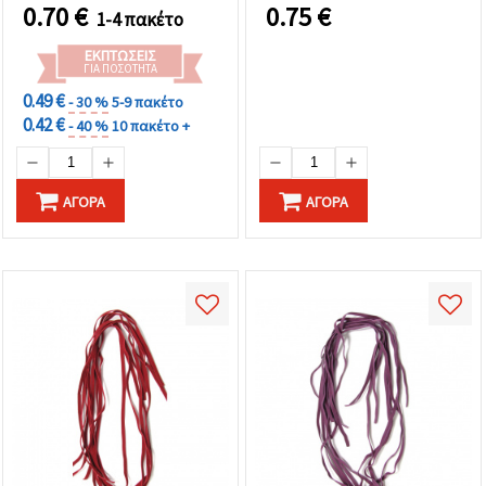
κολιέ, βραχιόλια,
0.70
€
0.75
€
1-4 πακέτο
μακραμέ & DIY
χειροτεχνίες
ΕΚΠΤΏΣΕΙΣ
ΓΙΑ ΠΟΣΌΤΗΤΑ
0.49 €
- 30 %
5-9 πακέτο
0.42 €
- 40 %
10 πακέτο +
ΑΓΟΡΆ
ΑΓΟΡΆ