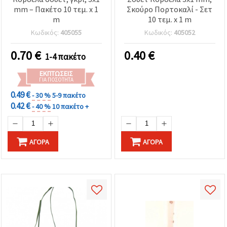
mm – Πακέτο 10 τεμ. x 1
Σκούρο Πορτοκαλί - Σετ
m
10 τεμ. x 1 m
Κωδικός:
405055
Κωδικός:
405052
0.70
€
0.40
€
1-4 πακέτο
ΕΚΠΤΏΣΕΙΣ
ΓΙΑ ΠΟΣΌΤΗΤΑ
0.49 €
- 30 %
5-9 πακέτο
0.42 €
- 40 %
10 πακέτο +
ΑΓΟΡΆ
ΑΓΟΡΆ