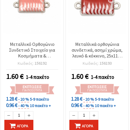
Μεταλλικό Ορθογώνιο
Μεταλλικά ορθογώνια
Συνδετικό Στοιχείο για
συνδετικά, ασημί χρώμα,
Κοσμήματα &
λευκό & κόκκινο, 25x11x3
Χειροτεχνίες, Λευκό &
mm, τρύπα 2 mm – Σετ 5
Κωδικός:
156192
Κωδικός:
156193
Ροζ, ασημί χρώμα,
τεμ.
25x11x3 mm, οπή 2 mm -
1.60
€
1.60
€
1-4 πακέτο
1-4 πακέτο
5 τεμ.
ΕΚΠΤΏΣΕΙΣ
ΕΚΠΤΏΣΕΙΣ
ΓΙΑ ΠΟΣΌΤΗΤΑ
ΓΙΑ ΠΟΣΌΤΗΤΑ
1.28 €
1.28 €
- 20 %
5-9 πακέτο
- 20 %
5-9 πακέτο
0.96 €
0.96 €
- 40 %
10 πακέτο +
- 40 %
10 πακέτο +
ΑΓΟΡΆ
ΑΓΟΡΆ