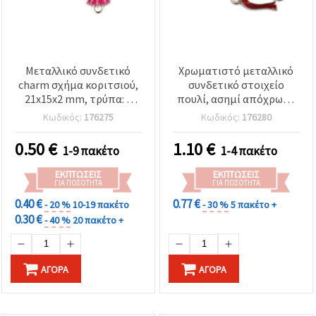
Μεταλλικό συνδετικό
Χρωματιστό μεταλλικό
charm σχήμα κοριτσιού,
συνδετικό στοιχείο
21x15x2 mm, τρύπα: 2
πουλί, ασημί απόχρωση
mm, ασημί χρώμα,
με κόκκινη λεπτομέρεια,
Κωδικός:
176275
Κωδικός:
176280
αξεσουάρ κατασκευής
20x10x3 mm, τρύπα 2
κοσμημάτων - 2 τεμάχια
mm - 5 τεμ.
0.50
€
1.10
€
1-9 πακέτο
1-4 πακέτο
ΕΚΠΤΏΣΕΙΣ
ΕΚΠΤΏΣΕΙΣ
ΓΙΑ ΠΟΣΌΤΗΤΑ
ΓΙΑ ΠΟΣΌΤΗΤΑ
0.40 €
0.77 €
- 20 %
10-19 πακέτο
- 30 %
5 πακέτο +
0.30 €
- 40 %
20 πακέτο +
ΑΓΟΡΆ
ΑΓΟΡΆ