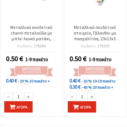
Μεταλλικό συνδετικό
Μεταλλικό συνδετικό
charm πεταλούδα με
στοιχείο, Γάλανθοι με
μπλε-λευκό ματάκι,
πασχαλίτσα, 23x13x3
ασημί χρώμα, 17x10x3
mm, Οπή: 2 mm, Ασημί
Κωδικός:
176263
Κωδικός:
176239
mm, τρύπα: 1,5 mm – 2
χρώμα - 2 τεμ.
τεμ.
0.50
€
0.50
€
1-9 πακέτο
1-9 πακέτο
ΕΚΠΤΏΣΕΙΣ
ΕΚΠΤΏΣΕΙΣ
ΓΙΑ ΠΟΣΌΤΗΤΑ
ΓΙΑ ΠΟΣΌΤΗΤΑ
0.40 €
0.40 €
- 20 %
10 πακέτο +
- 20 %
10-19 πακέτο
0.30 €
- 40 %
20 πακέτο +
ΑΓΟΡΆ
ΑΓΟΡΆ