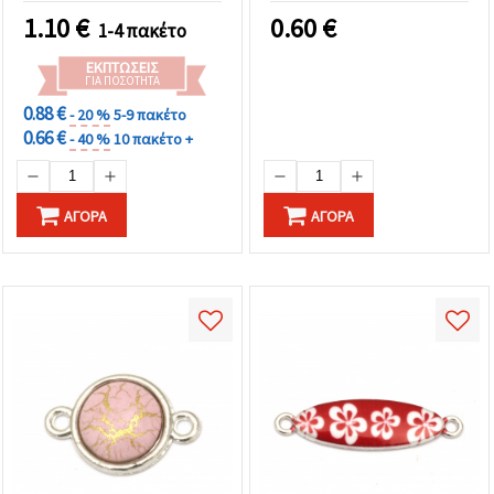
mm, εξαρτήματα για
1.10
€
0.60
€
1-4 πακέτο
κατασκευή κοσμημάτων
& χειροτεχνίες, 2 τεμ.
ΕΚΠΤΏΣΕΙΣ
ΓΙΑ ΠΟΣΌΤΗΤΑ
0.88 €
- 20 %
5-9 πακέτο
0.66 €
- 40 %
10 πακέτο +
ΑΓΟΡΆ
ΑΓΟΡΆ