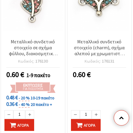
Μεταλλικό συνδετικό
Μεταλλικό συνδετικό
στοιχείο σε σχήμα
στοιχείο (charm), σχήμα
φύλλου, διακοσμητικό,
αλεπού με χρωματιστές
26x12.5x2 mm, οπή 2 mm,
λεπτομέρειες, 20x14x3
Κωδικός:
176130
Κωδικός:
176131
ασημί χρώμα – 2 τεμ.
mm, οπή 2 mm, ασημί
χρώμα - 2 τεμάχια
0.60
€
0.60
€
1-9 πακέτο
ΕΚΠΤΏΣΕΙΣ
ΓΙΑ ΠΟΣΌΤΗΤΑ
0.48 €
- 20 %
10-19 πακέτο
0.36 €
- 40 %
20 πακέτο +
ΑΓΟΡΆ
ΑΓΟΡΆ