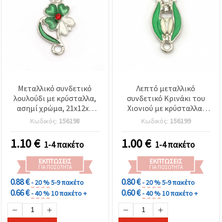
Μεταλλικό συνδετικό
Λεπτό μεταλλικό
λουλούδι με κρύσταλλα,
συνδετικό Κρινάκι του
ασημί χρώμα, 21x12x3
Χιονιού με κρύσταλλα,
mm, οπή 2 mm - 5 τεμ.
18x9x3 mm, οπή 2 mm,
Κωδικός:
156198
Κωδικός:
156199
ασημί χρώμα – 5 τεμ.
1.10
€
1.00
€
1-4 πακέτο
1-4 πακέτο
ΕΚΠΤΏΣΕΙΣ
ΕΚΠΤΏΣΕΙΣ
ΓΙΑ ΠΟΣΌΤΗΤΑ
ΓΙΑ ΠΟΣΌΤΗΤΑ
0.88 €
0.80 €
- 20 %
5-9 πακέτο
- 20 %
5-9 πακέτο
0.66 €
0.60 €
- 40 %
10 πακέτο +
- 40 %
10 πακέτο +