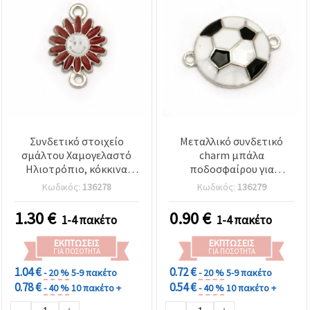
Συνδετικό στοιχείο
Μεταλλικό συνδετικό
σμάλτου Χαμογελαστό
charm μπάλα
Ηλιοτρόπιο, κόκκινα
ποδοσφαίρου για
πέταλα με λευκό
χειροτεχνίες, μαύρο &
Κωδικός:
136278
Κωδικός:
136279
πρόσωπο, μεταλλικό σε
λευκό, σε χρώμα ασημί,
ασημί χρώμα, 18.5x13x1.5
24x18x4 mm, οπή 2 mm -
1.30
€
0.90
€
1-4 πακέτο
1-4 πακέτο
mm, δύο θηλιές 2 mm,
2 τεμ.
συσκευασία 5 τεμ.
ΕΚΠΤΏΣΕΙΣ
ΕΚΠΤΏΣΕΙΣ
ΓΙΑ ΠΟΣΌΤΗΤΑ
ΓΙΑ ΠΟΣΌΤΗΤΑ
1.04 €
0.72 €
- 20 %
5-9 πακέτο
- 20 %
5-9 πακέτο
0.78 €
0.54 €
- 40 %
10 πακέτο +
- 40 %
10 πακέτο +