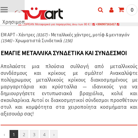
0
Χρησιμοποιούμε
ΔΩΡΕΑΝ Μεταφορικά για παραγγελίες άνω των 80 € !
+306907161417
cookies
ΕΜ ΑΡΤ
›
Χάντρες
(8167)
›
Μεταλλικές χάντρες, μοτίφ & μενταγιόν
🍪
(1546)
›
Χρωματιστά Συνδετικά
(156)
Χρησιμοποιούμε
cookies και
ΕΜΑΓΙΈ ΜΕΤΑΛΛΙΚΆ ΣΥΝΔΕΤΙΚΆ ΚΑΙ ΣΥΝΔΈΣΜΟΙ
παρόμοιες
τεχνολογίες
για να
Απολαύστε μια πλούσια συλλογή από μεταλλικούς
διασφαλίσουμε
τη σωστή
συνδέσμους και κρίκους με σμάλτο! Ανακαλύψτε
λειτουργία
πολύχρωμους μεταλλικούς κρίκους διακοσμημένους με
του
μαργαριτάρια και κρύσταλλα — ιδανικούς για να
ιστότοπου,
να
δημιουργήσετε εντυπωσιακά βραχιόλια, κολιέ και
βελτιώσουμε
σκουλαρίκια. Αυτοί οι διακοσμητικοί σύνδεσμοι προσθέτουν
την
στυλ και κομψότητα στα χειροποίητα κοσμήματα και
εμπειρία
σας και, με
αξεσουάρ σας!
τη
συγκατάθεσή
σας, να
αναλύουμε
‹
1
2
3
4
›
την