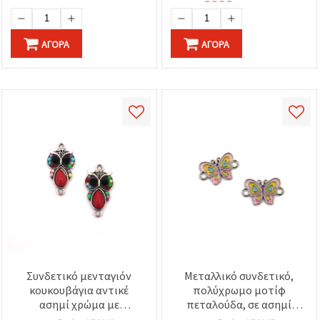
ΑΓΟΡΆ
ΑΓΟΡΆ
Συνδετικό μενταγιόν
Μεταλλικό συνδετικό,
κουκουβάγια αντικέ
πολύχρωμο μοτίφ
ασημί χρώμα με
πεταλούδα, σε ασημί
πολύχρωμες χάντρες,
απόχρωση, 18x11.5x1.5