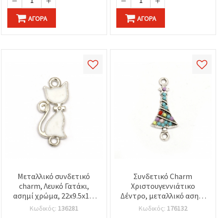
ΑΓΟΡΆ
ΑΓΟΡΆ
Μεταλλικό συνδετικό
Συνδετικό Charm
charm, Λευκό Γατάκι,
Χριστουγεννιάτικο
ασημί χρώμα, 22x9.5x1.5
Δέντρο, μεταλλικό ασημί
mm, τρύπα 2 mm - 5 τεμ.
χρώμα, πολύχρωμο,
Κωδικός:
136281
Κωδικός:
176132
28x11.5x3 mm, τρύπα 2