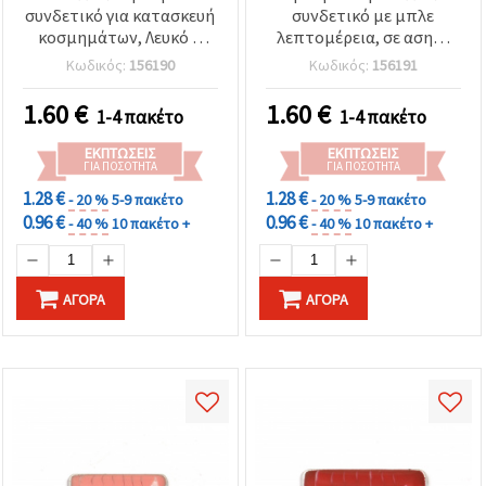
συνδετικό για κατασκευή
συνδετικό με μπλε
κοσμημάτων, Λευκό &
λεπτομέρεια, σε ασημί
Μαύρο (ασορτί), ασημί
χρώμα, στοιχείο
Κωδικός:
156190
Κωδικός:
156191
χρώμα, 25x11x3 mm, οπή
χειροτεχνίας 25x11x3
2 mm - 5 τεμ.
mm, οπή 2 mm — 5 τεμ.
1.60
€
1.60
€
1-4 πακέτο
1-4 πακέτο
ΕΚΠΤΏΣΕΙΣ
ΕΚΠΤΏΣΕΙΣ
ΓΙΑ ΠΟΣΌΤΗΤΑ
ΓΙΑ ΠΟΣΌΤΗΤΑ
1.28 €
1.28 €
- 20 %
5-9 πακέτο
- 20 %
5-9 πακέτο
0.96 €
0.96 €
- 40 %
10 πακέτο +
- 40 %
10 πακέτο +
ΑΓΟΡΆ
ΑΓΟΡΆ