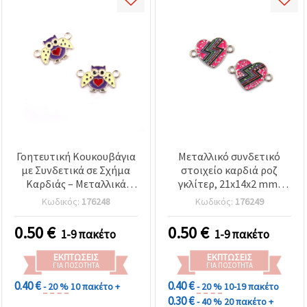
Γοητευτική Κουκουβάγια
Μεταλλικό συνδετικό
με Συνδετικά σε Σχήμα
στοιχείο καρδιά ροζ
Καρδιάς – Μεταλλικά
γκλίτερ, 21x14x2 mm,
Στοιχεία σε Ασημί Χρώμα,
τρύπα: 2 mm, ασημί
Κωδικός:
176248
Κωδικός:
176249
20x13x2 mm, Τρύπα 2
χρώμα - 2 τεμ.
mm – 2 τεμ. για DIY
0.50
€
0.50
€
1-9 πακέτο
1-9 πακέτο
Κοσμήματα &
Χειροτεχνίες
ΕΚΠΤΏΣΕΙΣ
ΕΚΠΤΏΣΕΙΣ
ΓΙΑ ΠΟΣΌΤΗΤΑ
ΓΙΑ ΠΟΣΌΤΗΤΑ
0.40 €
0.40 €
- 20 %
10 πακέτο +
- 20 %
10-19 πακέτο
0.30 €
- 40 %
20 πακέτο +