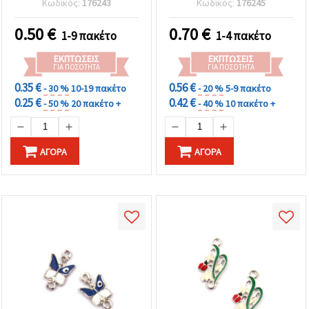
Κωδικός:
176243
Κωδικός:
176245
μεταλλικό, 24x13x4 mm,
mm, τρύπα: 1.5 mm - 2
οπή 2 mm, 2 τεμ.
τεμ.
0.50
€
0.70
€
1-9 πακέτο
1-4 πακέτο
ΕΚΠΤΏΣΕΙΣ
ΕΚΠΤΏΣΕΙΣ
ΓΙΑ ΠΟΣΌΤΗΤΑ
ΓΙΑ ΠΟΣΌΤΗΤΑ
0.35 €
0.56 €
- 30 %
10-19 πακέτο
- 20 %
5-9 πακέτο
0.25 €
0.42 €
- 50 %
20 πακέτο +
- 40 %
10 πακέτο +
ΑΓΟΡΆ
ΑΓΟΡΆ