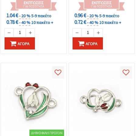
διακοσμήσεις
ΕΚΠΤΏΣΕΙΣ
ΕΚΠΤΏΣΕΙΣ
ΓΙΑ ΠΟΣΌΤΗΤΑ
ΓΙΑ ΠΟΣΌΤΗΤΑ
1.04 €
0.96 €
- 20 %
5-9 πακέτο
- 20 %
5-9 πακέτο
0.78 €
0.72 €
- 40 %
10 πακέτο +
- 40 %
10 πακέτο +
ΑΓΟΡΆ
ΑΓΟΡΆ
ΔΗΜΟΦΙΛΉ ΠΡΟΪΌΝ