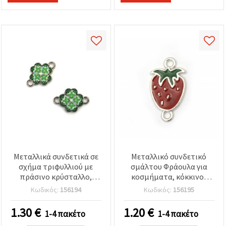
Μεταλλικά συνδετικά σε
Μεταλλικό συνδετικό
σχήμα τριφυλλιού με
σμάλτου Φράουλα για
πράσινο κρύσταλλο,
κοσμήματα, κόκκινο/
ασημί χρώμα, 15x10x2
πράσινο, ασημί χρώμα,
Κωδικός:
156194
Κωδικός:
156195
mm, συσκευασία 5 τεμ.,
20x11,5x1,5 mm, δύο
για κατασκευή
θηλιές 2 mm – Σετ 5 τεμ.
1.30
€
1.20
€
1-4 πακέτο
1-4 πακέτο
κοσμημάτων &