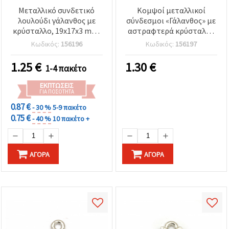
Μεταλλικό συνδετικό
Κομψοί μεταλλικοί
λουλούδι γάλανθος με
σύνδεσμοι «Γάλανθος» με
κρύσταλλο, 19x17x3 mm,
αστραφτερά κρύσταλλα
σε ασημί απόχρωση, οπή
– ασημί χρώμα, 21x13x1.5
Κωδικός:
156196
Κωδικός:
156197
2 mm — Συσκευασία 5
mm, οπή 2 mm, σετ 5
τεμαχίων για κατασκευή
τεμ., ιδανικοί για
1.25
€
1.30
€
1-4 πακέτο
κοσμημάτων και
χειροποίητα (DIY)
χειροτεχνίες
βραχιόλια, κολιέ και
ΕΚΠΤΏΣΕΙΣ
κοσμήματα εμπνευσμένα
ΓΙΑ ΠΟΣΌΤΗΤΑ
από τη φύση
0.87 €
- 30 %
5-9 πακέτο
0.75 €
- 40 %
10 πακέτο +
ΑΓΟΡΆ
ΑΓΟΡΆ