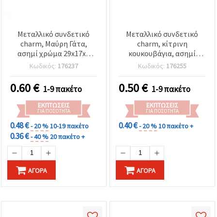
Μεταλλικό συνδετικό
Μεταλλικό συνδετικό
charm, Μαύρη Γάτα,
charm, κίτρινη
ασημί χρώμα 29x17x2
κουκουβάγια, ασημί
mm, οπή: 1,5 mm - 2 τεμ.
χρώμα, 21x12x3 mm, οπή:
Κωδικός:
176237
Κωδικός:
176255
2 mm – 2 τεμ., για
κοσμήματα &
0.60
€
0.50
€
1-9 πακέτο
1-9 πακέτο
χειροτεχνίες
ΕΚΠΤΏΣΕΙΣ
ΕΚΠΤΏΣΕΙΣ
ΓΙΑ ΠΟΣΌΤΗΤΑ
ΓΙΑ ΠΟΣΌΤΗΤΑ
0.48 €
0.40 €
- 20 %
10-19 πακέτο
- 20 %
10 πακέτο +
0.36 €
- 40 %
20 πακέτο +
ΑΓΟΡΆ
ΑΓΟΡΆ