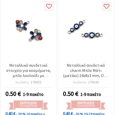
Μεταλλικό συνδετικό
Μεταλλικό συνδετικό
στοιχείο για κοσμήματα,
charm Μπλε Μάτι
μπλε λουλούδι με
(ματάκι) 24x8x3 mm, Οπή
πασχαλίτσα, ασημί
2 mm, Ασημί χρώμα – 2
Κωδικός:
176252
Κωδικός:
176242
χρώμα 20x18x5 mm, οπή
τεμ.
2 mm - 2 τεμ.
0.50
€
0.50
€
1-9 πακέτο
1-9 πακέτο
ΕΚΠΤΏΣΕΙΣ
ΕΚΠΤΏΣΕΙΣ
ΓΙΑ ΠΟΣΌΤΗΤΑ
ΓΙΑ ΠΟΣΌΤΗΤΑ
0.40 €
0.40 €
- 20 %
10 πακέτο +
- 20 %
10-19 πακέτο