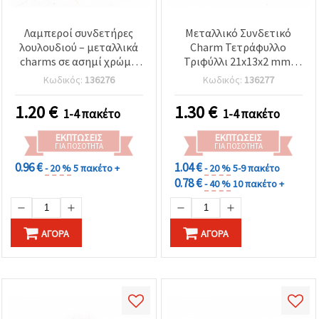
Λαμπεροί συνδετήρες
Μεταλλικό Συνδετικό
λουλουδιού – μεταλλικά
Charm Τετράφυλλο
charms σε ασημί χρώμα
Τριφύλλι 21x13x2 mm,
με κρυστάλλους, 21x12x3
Τρύπα 2 mm, Ασημί
Κωδικός:
136276
Κωδικός:
136277
mm, τρύπα 2 mm – 5 τεμ.
Χρώμα - 5 τεμάχια
για DIY κοσμήματα &
1.20
€
1.30
€
1-4 πακέτο
1-4 πακέτο
χειροτεχνίες
ΕΚΠΤΏΣΕΙΣ
ΕΚΠΤΏΣΕΙΣ
ΓΙΑ ΠΟΣΌΤΗΤΑ
ΓΙΑ ΠΟΣΌΤΗΤΑ
0.96 €
1.04 €
- 20 %
5 πακέτο +
- 20 %
5-9 πακέτο
0.78 €
- 40 %
10 πακέτο +
ΑΓΟΡΆ
ΑΓΟΡΆ