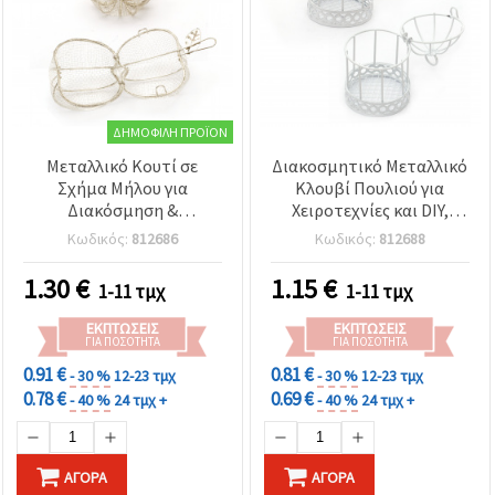
ΔΗΜΟΦΙΛΉ ΠΡΟΪΌΝ
Μεταλλικό Κουτί σε
Διακοσμητικό Μεταλλικό
Σχήμα Μήλου για
Κλουβί Πουλιού για
Διακόσμηση &
Χειροτεχνίες και DIY,
Χειροτεχνίες, Ασημί,
Λευκό, 55x97 mm
Κωδικός:
812686
Κωδικός:
812688
60x85 mm
1.30
€
1.15
€
1-11 τμχ
1-11 τμχ
ΕΚΠΤΏΣΕΙΣ
ΕΚΠΤΏΣΕΙΣ
ΓΙΑ ΠΟΣΌΤΗΤΑ
ΓΙΑ ΠΟΣΌΤΗΤΑ
0.91 €
0.81 €
- 30 %
12-23 τμχ
- 30 %
12-23 τμχ
0.78 €
0.69 €
- 40 %
24 τμχ +
- 40 %
24 τμχ +
ΑΓΟΡΆ
ΑΓΟΡΆ