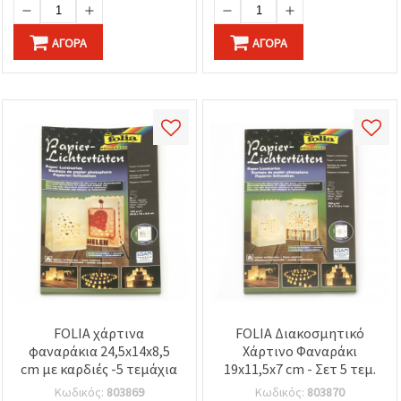
καθορίστε
τις
προτιμήσεις
ΑΓΟΡΆ
ΑΓΟΡΆ
σας στις
ρυθμίσεις
επιλέγοντας
το
δεδομένο
τύπο
cookies και
κάνοντας
κλικ στο
κουμπί
Αποθήκευση.
Αποδέχομαι
όλα!
Ρυθμίσεις
FOLIA χάρτινα
FOLIA Διακοσμητικό
φαναράκια 24,5x14x8,5
Χάρτινο Φαναράκι
cm με καρδιές -5 τεμάχια
19x11,5x7 cm - Σετ 5 τεμ.
Κωδικός:
803869
Κωδικός:
803870