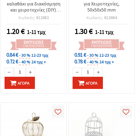
καλαθάκι για διακόσμηση
για Χειροτεχνίες,
και χειροτεχνίες (DIY),
50x50x50 mm
40x60x100 mm
Κωδικός:
812682
Κωδικός:
812684
1.20
€
1.30
€
1-11 τμχ
1-11 τμχ
ΕΚΠΤΏΣΕΙΣ
ΕΚΠΤΏΣΕΙΣ
ΓΙΑ ΠΟΣΌΤΗΤΑ
ΓΙΑ ΠΟΣΌΤΗΤΑ
0.84 €
0.91 €
- 30 %
12-23 τμχ
- 30 %
12-23 τμχ
0.72 €
0.78 €
- 40 %
24 τμχ +
- 40 %
24 τμχ +
ΑΓΟΡΆ
ΑΓΟΡΆ