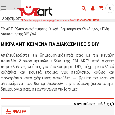
0
Χρησιμοποιούμε
ΔΩΡΕΑΝ Μεταφορικά για παραγγελίες άνω των 80 € !
+306907161417
cookies
ΕΜ ΑΡΤ
›
Υλικά Διακόσμησης
(4988)
›
Δημιουργικά Υλικά
(321)
›
Είδη
🍪
Διακόσμησης DIY
(10)
Χρησιμοποιούμε
cookies και
ΜΙΚΡΆ ΑΝΤΙΚΕΊΜΕΝΑ ΓΙΑ ΔΙΑΚΟΣΜΉΣΕΙΣ DIY
παρόμοιες
τεχνολογίες
για να
Απελευθερώστε τη δημιουργικότητά σας με τη μεγάλη
διασφαλίσουμε
τη σωστή
ποικιλία διακοσμητικών ειδών της EM ART! Από σκέτες
λειτουργία
πορσελάνινες κούπες για διακόσμηση DIY, μέχρι μεταλλικά
του
καλάθια και κουτιά έτοιμα για στολισμό, καθώς και
ιστότοπου,
να
φαναράκια από χάρτινες σακούλες — βρείτε τα ιδανικά
βελτιώσουμε
αντικείμενα που θα εμπνεύσουν την επόμενη χειροποίητη
την
δημιουργία σας, σε ανταγωνιστικές τιμές.
εμπειρία
σας και, με
τη
συγκατάθεσή
10 αντικείμενα | σελίδες 1/1
σας, να
αναλύουμε
ΦΊΛΤΡΑ
την