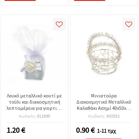
Λευκό μεταλλικό κουτί με
Μινιατούρα
τούλι και διακοσμητική
Διακοσμητικό Μεταλλικό
λεπτομέρεια για γιορτινή
Καλαθάκι Ασημί 40x50x65
διακόσμηση &
mm για Χειροτεχνίες &
Κωδικός:
812690
Κωδικός:
802552
μπομπονιέρες γάμου,
DIY
90×50×50 mm
1.20
€
0.90
€
1-11 τμχ