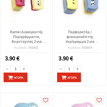
Kamei Διακορευτής
Περφορατέρ /
Περιγράμματος
φικουροκόπτης
Χειροτεχνίας 2 για
περίγραμμα 2 για
Χαρτόνι έως 160 g/m² –
χαρτόνι έως 160 g/m2
Κωδικός:
502631
Κωδικός:
502634
Σχέδιο Πουλιά & Καρδιές
μουσικές νότες
3.90
€
3.90
€
ΑΓΟΡΆ
ΑΓΟΡΆ