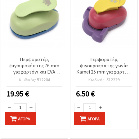
Περφορατέρ,
Περφορατέρ,
φιγουροκόπτης 76 mm
φιγουροκόπτης γωνία
για χαρτόνι και EVA
Kamei 25 mm για χαρτόνι
κορώνα
από 160 g / m2 έως 240 g /
Κωδικός:
512204
Κωδικός:
512229
m2 και EVA λουλούδι1
19.95
€
6.50
€
ΑΓΟΡΆ
ΑΓΟΡΆ