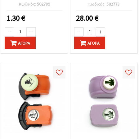
160 g / m2 μουστάκι
χαρτόνι από 180 g / m2
Κωδικός:
502789
Κωδικός:
502773
έως 250 g / m2
1.30
€
28.00
€
ΑΓΟΡΆ
ΑΓΟΡΆ