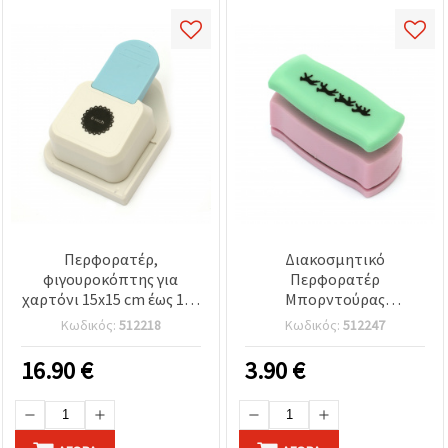
Περφορατέρ,
Διακοσμητικό
φιγουροκόπτης για
Περφορατέρ
χαρτόνι 15x15 cm έως 160
Μπορντούρας
g / m2 μοτίβο καρδιές σε
Χειροτεχνίας για Χαρτί &
Κωδικός:
512218
Κωδικός:
512247
κύκλο 2
Χαρτόνι έως 160 g/m² –
Σχέδιο Άλογο
16.90
€
3.90
€