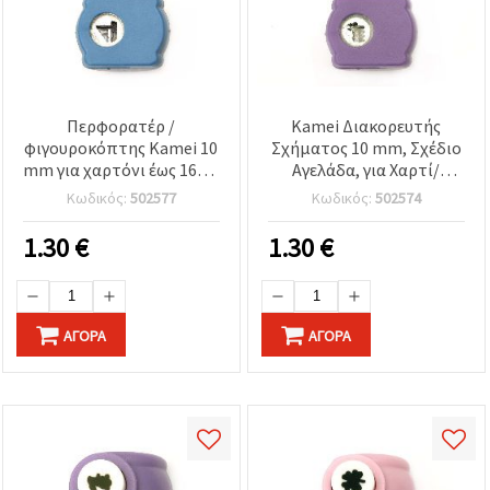
Περφορατέρ /
Kamei Διακορευτής
φιγουροκόπτης Kamei 10
Σχήματος 10 mm, Σχέδιο
mm για χαρτόνι έως 160 g
Αγελάδα, για Χαρτί/
/ m2 σκάφος
Χαρτόνι έως 160 g/m², για
Κωδικός:
502577
Κωδικός:
502574
scrapbooking και
χειροτεχνίες
1.30
€
1.30
€
ΑΓΟΡΆ
ΑΓΟΡΆ