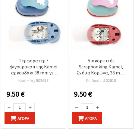
Περφορατέρ /
Διακορευτής
φιγουροκόπτης Kamei
Scrapbooking Kamei,
αρκουδάκι 38 mm για
Σχήμα Κορώνα, 38 mm,
χαρτόνι και EVA
για Χαρτόνι και Αφρώδες
Κωδικός:
502618
Κωδικός:
502619
Φύλλο EVA
9.50
€
9.50
€
ΑΓΟΡΆ
ΑΓΟΡΆ