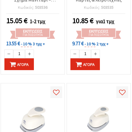
καθορίστε
τις
Κοπτικό για
Κωδικός:
503536
Κωδικός:
503535
προτιμήσεις
Scrapbooking &
σας στις
Χειροτεχνίες
15.05
€
10.85
€
ρυθμίσεις
1-2 τμχ
για1 τμχ
επιλέγοντας
το
ΕΚΠΤΏΣΕΙΣ
ΕΚΠΤΏΣΕΙΣ
δεδομένο
ΓΙΑ ΠΟΣΌΤΗΤΑ
ΓΙΑ ΠΟΣΌΤΗΤΑ
τύπο
cookies και
13.55 €
9.77 €
- 10 %
3 τμχ +
- 10 %
2 τμχ +
κάνοντας
κλικ στο
κουμπί
Αποθήκευση.
ΑΓΟΡΆ
ΑΓΟΡΆ
Αποδέχομαι
όλα!
Ρυθμίσεις