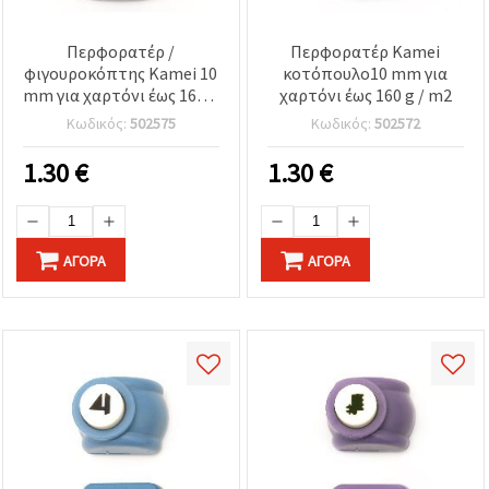
Περφορατέρ /
Περφορατέρ Kamei
φιγουροκόπτης Kamei 10
κοτόπουλο10 mm για
mm για χαρτόνι έως 160 g
χαρτόνι έως 160 g / m2
/ m2 ψάρι
Κωδικός:
502575
Κωδικός:
502572
1.30
€
1.30
€
ΑΓΟΡΆ
ΑΓΟΡΆ