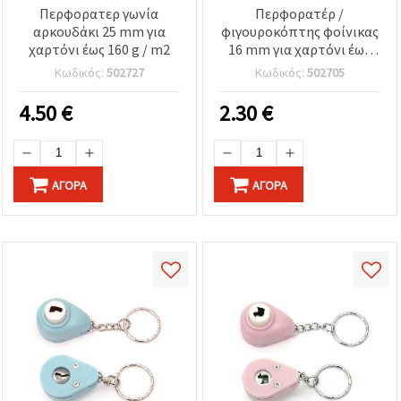
Περφορατερ γωνία
Περφορατέρ /
αρκουδάκι 25 mm για
φιγουροκόπτης φοίνικας
χαρτόνι έως 160 g / m2
16 mm για χαρτόνι έως
160 g / m2
Κωδικός:
502727
Κωδικός:
502705
4.50
€
2.30
€
ΑΓΟΡΆ
ΑΓΟΡΆ