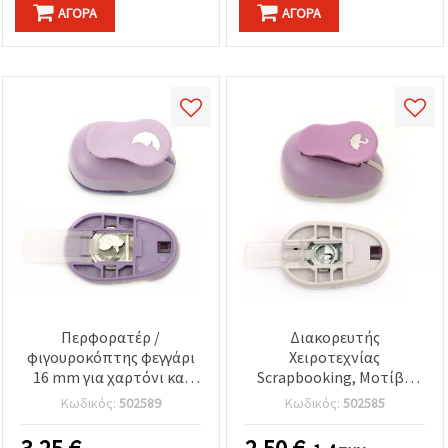
ΑΓΟΡΆ
ΑΓΟΡΆ
Περφορατέρ /
Διακορευτής
φιγουροκόπτης φεγγάρι
Χειροτεχνίας
16 mm για χαρτόνι και
Scrapbooking, Μοτίβο
EVA
Ομπρέλα, 10 mm, για
Κωδικός:
502589
Κωδικός:
502585
Χαρτόνι και Αφρώδες
Φύλλο EVA