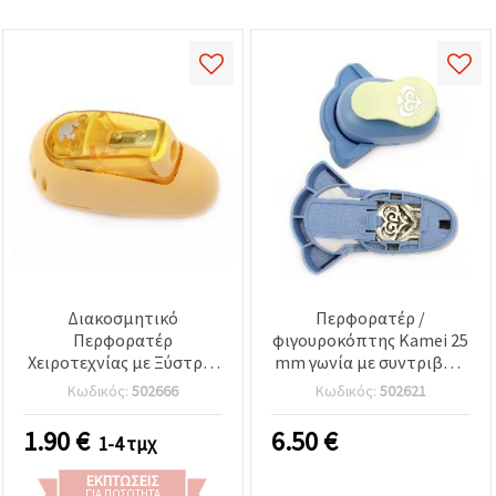
Διακοσμητικό
Περφορατέρ /
Περφορατέρ
φιγουροκόπτης Kamei 25
Χειροτεχνίας με Ξύστρα,
mm γωνία με συντριβάνι
Σχέδιο Βάτραχος, 10 mm
για χαρτόνι από 160 g /
Κωδικός:
502666
Κωδικός:
502621
για Χαρτόνι και Αφρώδες
m2 έως 240 g / m2 και EVA
EVA Foam – Ιδανικό για
2
1.90
€
6.50
€
1-4 τμχ
Διακόσμηση Καρτών,
Κορνιζών και Άλμπουμ
ΕΚΠΤΏΣΕΙΣ
ΓΙΑ ΠΟΣΌΤΗΤΑ