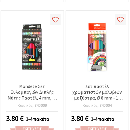
Mondete Σετ
Σετ παστέλ
Ξυλομπογιών Διπλής
χρωματιστών μολυβιών
Μύτης Παστέλ, 4 mm, 12
με ξύστρα, Ø 8 mm - 12
τεμ., 24 χρώματα
χρώματα
Κωδικός:
845009
Κωδικός:
845004
3.80
€
3.80
€
1-4 πακέτο
1-4 πακέτο
ΕΚΠΤΏΣΕΙΣ
ΕΚΠΤΏΣΕΙΣ