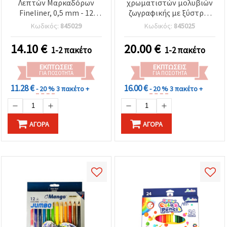
Λεπτών Μαρκαδόρων
χρωματιστών μολυβιών
Fineliner, 0,5 mm - 12
ζωγραφικής με ξύστρες
Χρώματα
σε κουτί, 48 χρώματα -
Κωδικός:
845029
Κωδικός:
845025
Tastoful
14.10
€
20.00
€
1-2 πακέτο
1-2 πακέτο
ΕΚΠΤΏΣΕΙΣ
ΕΚΠΤΏΣΕΙΣ
ΓΙΑ ΠΟΣΌΤΗΤΑ
ΓΙΑ ΠΟΣΌΤΗΤΑ
11.28 €
16.00 €
- 20 %
3 πακέτο +
- 20 %
3 πακέτο +
ΑΓΟΡΆ
ΑΓΟΡΆ