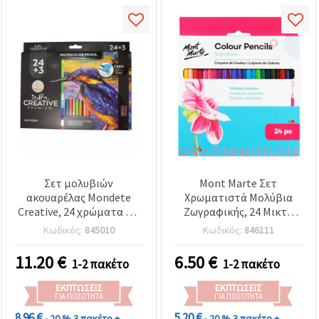
Σετ μολυβιών
Mont Marte Σετ
ακουαρέλας Mondete
Χρωματιστά Μολύβια
Creative, 24 χρώματα + 4
Ζωγραφικής, 24 Μικτά
νέον + 2 μεταλλικά, με
Χρώματα
Κωδικός:
845010
Κωδικός:
846111
πινέλο και ξύστρα
11.20
€
6.50
€
1-2 πακέτο
1-2 πακέτο
ΕΚΠΤΏΣΕΙΣ
ΕΚΠΤΏΣΕΙΣ
ΓΙΑ ΠΟΣΌΤΗΤΑ
ΓΙΑ ΠΟΣΌΤΗΤΑ
8.96 €
5.20 €
- 20 %
3 πακέτο +
- 20 %
3 πακέτο +