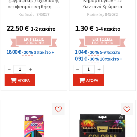
ζωγραφικής / σχεδίασης
Κηρομπογιών - 12
σε υφασμάτινη θήκη - 32
Ζωντανά Χρώματα
μέρη
Κωδικός:
845017
Κωδικός:
845032
22.50
€
1.30
€
1-2 πακέτο
1-4 πακέτο
ΕΚΠΤΏΣΕΙΣ
ΕΚΠΤΏΣΕΙΣ
ΓΙΑ ΠΟΣΌΤΗΤΑ
ΓΙΑ ΠΟΣΌΤΗΤΑ
18.00 €
1.04 €
- 20 %
3 πακέτο +
- 20 %
5-9 πακέτο
0.91 €
- 30 %
10 πακέτο +
ΑΓΟΡΆ
ΑΓΟΡΆ