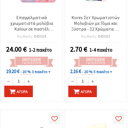
Επαγγελματικά
Kores Σετ Χρωματιστών
χρωματιστά μολύβια
Μολυβιών με Γόμα και
Kalour σε παστέλ
Ξύστρα - 12 Χρώματα + 2
αποχρώσεις μακαρόν –
Μολύβια Γραφίτη
Κωδικός:
845024
Κωδικός:
845033
Σετ 50 χρωμάτων με
χρωματολόγιο σε
24.00
€
2.70
€
1-2 πακέτο
1-4 πακέτο
μεταλλική κασετίνα
ΕΚΠΤΏΣΕΙΣ
ΕΚΠΤΏΣΕΙΣ
ΓΙΑ ΠΟΣΌΤΗΤΑ
ΓΙΑ ΠΟΣΌΤΗΤΑ
19.20 €
2.16 €
- 20 %
3 πακέτο +
- 20 %
5 πακέτο +
ΑΓΟΡΆ
ΑΓΟΡΆ