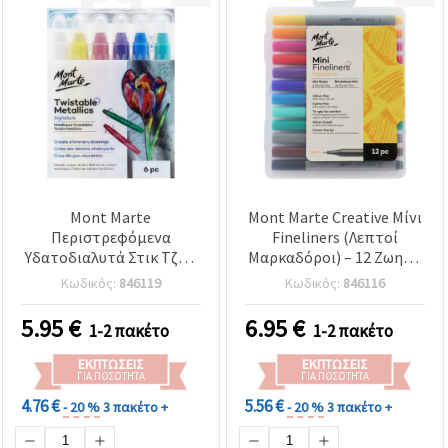
Mont Marte
Mont Marte Creative Μίνι
Περιστρεφόμενα
Fineliners (Λεπτοί
Υδατοδιαλυτά Στικ Τζελ,
Μαρκαδόροι) – 12 Ζωηρά
6 Μεταλλικές
Χρώματα, 0,4 mm –
Κωδικός:
846119
Κωδικός:
846116
Αποχρώσεις, Σετ 6 τμχ
Ιδανικοί για Journaling,
Bullet Journal, Σκίτσο &
5.95
€
6.95
€
1-2 πακέτο
1-2 πακέτο
Χειροτεχνικές
Δημιουργίες
ΕΚΠΤΏΣΕΙΣ
ΕΚΠΤΏΣΕΙΣ
ΓΙΑ ΠΟΣΌΤΗΤΑ
ΓΙΑ ΠΟΣΌΤΗΤΑ
4.76 €
5.56 €
- 20 %
3 πακέτο +
- 20 %
3 πακέτο +