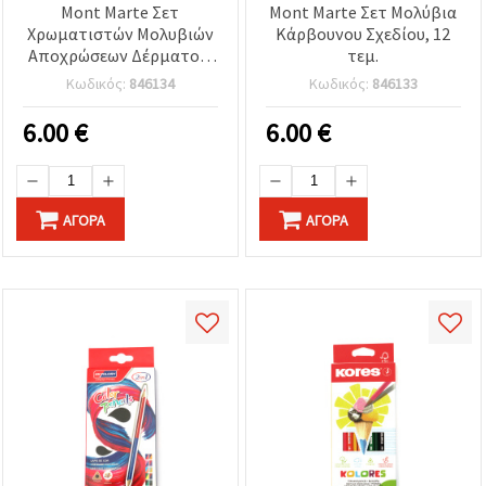
Mont Marte Σετ
Mont Marte Σετ Μολύβια
Χρωματιστών Μολυβιών
Κάρβουνου Σχεδίου, 12
Αποχρώσεων Δέρματος,
τεμ.
12 Ανάμικτα Χρώματα
Κωδικός:
846134
Κωδικός:
846133
6.00
€
6.00
€
ΑΓΟΡΆ
ΑΓΟΡΆ