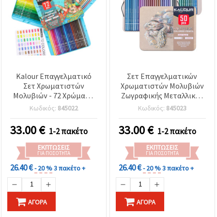
Kalour Επαγγελματικό
Σετ Επαγγελματικών
Σετ Χρωματιστών
Χρωματιστών Μολυβιών
Μολυβιών - 72 Χρώματα
Ζωγραφικής Μεταλλικού
με Χρωματολόγιο σε
Εφέ με Χρωματολόγιο σε
Κωδικός:
845022
Κωδικός:
845023
Μεταλλική Κασετίνα
Μεταλλική Κασετίνα,
Kalour - 50 Χρώματα
33.00
€
33.00
€
1-2 πακέτο
1-2 πακέτο
ΕΚΠΤΏΣΕΙΣ
ΕΚΠΤΏΣΕΙΣ
ΓΙΑ ΠΟΣΌΤΗΤΑ
ΓΙΑ ΠΟΣΌΤΗΤΑ
26.40 €
26.40 €
- 20 %
3 πακέτο +
- 20 %
3 πακέτο +
ΑΓΟΡΆ
ΑΓΟΡΆ