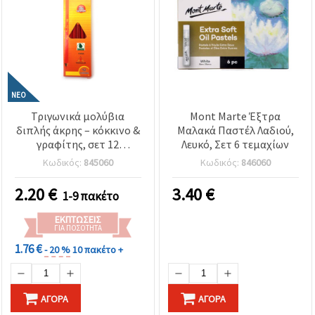
ΝΈΟ
Τριγωνικά μολύβια
Mont Marte Έξτρα
διπλής άκρης – κόκκινο &
Μαλακά Παστέλ Λαδιού,
γραφίτης, σετ 12
Λευκό, Σετ 6 τεμαχίων
τεμαχίων – άνετο
Κωδικός:
845060
Κωδικός:
846060
κράτημα & ομαλή γραφή,
ιδανικά για μαθητές,
2.20
€
3.40
€
1-9 πακέτο
καλλιτέχνες, χειροτεχνίες
και χρήση γραφείου
ΕΚΠΤΏΣΕΙΣ
ΓΙΑ ΠΟΣΌΤΗΤΑ
1.76 €
- 20 %
10 πακέτο +
ΑΓΟΡΆ
ΑΓΟΡΆ