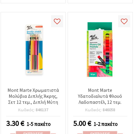
Mont Marte Χρωματιστά
Mont Marte
Μολύβια Διπλής Άκρης,
Υδατοδιαλυτά Φλουό
Σετ 12 τεμ., Διπλή Μύτη
Λαδοπαστέλ, 12 τεμ.
Κωδικός:
846137
Κωδικός:
846058
3.30
€
5.00
€
1-5 πακέτο
1-2 πακέτο
ΕΚΠΤΏΣΕΙΣ
ΕΚΠΤΏΣΕΙΣ