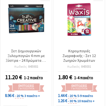
Σετ Δημιουργικών
Κηρομπογιές
Ξυλομπογιών 4 mm με
Ζωγραφικής - Σετ 12
Ξύστρα – 24 Χρώματα + 2
Ζωηρών Χρωμάτων
Διπλής Όψης Νέον & 2
Κωδικός:
845002
Κωδικός:
845031
Διπλής Όψης Μεταλλικές
– Σύνολο 30 Χρωμάτων
11.20
€
1.80
€
1-2 πακέτο
1-4 πακέτο
(Ανάμικτο Περιεχόμενο)
ΕΚΠΤΏΣΕΙΣ
ΕΚΠΤΏΣΕΙΣ
ΓΙΑ ΠΟΣΌΤΗΤΑ
ΓΙΑ ΠΟΣΌΤΗΤΑ
8.96 €
1.44 €
- 20 %
3 πακέτο +
- 20 %
5-9 πακέτο
1.26 €
- 30 %
10 πακέτο +