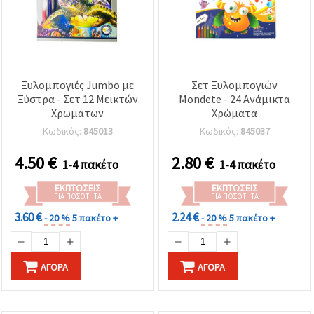
Ξυλομπογιές Jumbo με
Σετ Ξυλομπογιών
Ξύστρα - Σετ 12 Μεικτών
Mondete - 24 Ανάμικτα
Χρωμάτων
Χρώματα
Κωδικός:
845013
Κωδικός:
845037
4.50
€
2.80
€
1-4 πακέτο
1-4 πακέτο
ΕΚΠΤΏΣΕΙΣ
ΕΚΠΤΏΣΕΙΣ
ΓΙΑ ΠΟΣΌΤΗΤΑ
ΓΙΑ ΠΟΣΌΤΗΤΑ
3.60 €
2.24 €
- 20 %
5 πακέτο +
- 20 %
5 πακέτο +
ΑΓΟΡΆ
ΑΓΟΡΆ