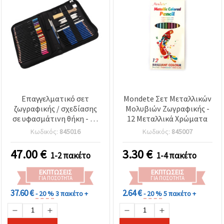
Επαγγελματικό σετ
Mondete Σετ Μεταλλικών
ζωγραφικής / σχεδίασης
Μολυβιών Ζωγραφικής -
σε υφασμάτινη θήκη - 99
12 Μεταλλικά Χρώματα
μέρη
Κωδικός:
845016
Κωδικός:
845007
47.00
€
3.30
€
1-2 πακέτο
1-4 πακέτο
ΕΚΠΤΏΣΕΙΣ
ΕΚΠΤΏΣΕΙΣ
ΓΙΑ ΠΟΣΌΤΗΤΑ
ΓΙΑ ΠΟΣΌΤΗΤΑ
37.60 €
2.64 €
- 20 %
3 πακέτο +
- 20 %
5 πακέτο +