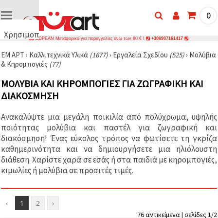
0
Χρησιμοποιούμε
ΔΩΡΕΑΝ Μεταφορικά για παραγγελίες άνω των 80 € !
+306907161417
cookies
ΕΜ ΑΡΤ
›
Καλλιτεχνικά Υλικά
(1677)
›
Εργαλεία Σχεδίου
(525)
›
Μολύβια
🍪
& Κηρομπογιές
(77)
Χρησιμοποιούμε
cookies και
ΜΟΛΎΒΙΑ ΚΑΙ ΚΗΡΟΜΠΟΓΙΈΣ ΓΙΑ ΖΩΓΡΑΦΙΚΉ ΚΑΙ
παρόμοιες
τεχνολογίες
ΔΙΑΚΌΣΜΗΣΗ
για να
διασφαλίσουμε
τη σωστή
Ανακαλύψτε μια μεγάλη ποικιλία από πολύχρωμα, υψηλής
λειτουργία
ποιότητας μολύβια και παστέλ για ζωγραφική και
του
ιστότοπου,
διακόσμηση! Ένας εύκολος τρόπος να φωτίσετε τη γκρίζα
να
καθημερινότητα και να δημιουργήσετε μια ηλιόλουστη
βελτιώσουμε
διάθεση. Χαρίστε χαρά σε εσάς ή στα παιδιά με κηρομπογιές,
την
εμπειρία
κιμωλίες ή μολύβια σε προσιτές τιμές.
σας και, με
τη
συγκατάθεσή
σας, να
‹
1
2
›
αναλύουμε
76 αντικείμενα | σελίδες 1/2
την