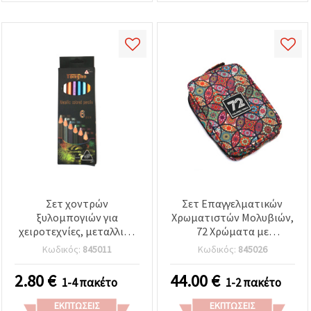
Σετ χοντρών
Σετ Επαγγελματικών
ξυλομπογιών για
Χρωματιστών Μολυβιών,
χειροτεχνίες, μεταλλικά
72 Χρώματα με
χρώματα, με ξύστρα – 6
Χρωματολόγιο, σε
Κωδικός:
845011
Κωδικός:
845026
χρώματα
Υφασμάτινη Θήκη
Μεταφοράς
2.80
€
44.00
€
1-4 πακέτο
1-2 πακέτο
ΕΚΠΤΏΣΕΙΣ
ΕΚΠΤΏΣΕΙΣ