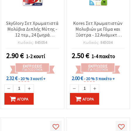
SkyGlory Σετ Χρωματιστά
Kores Σετ Χρωματιστών
Μολύβια Διπλής Μύτης -
Μολυβιών με Γόμα και
12 τεμ., 24 ζωηρά
Ξύστρα - 12 Ανάμικτα
χρώματα
Χρώματα
Κωδικός:
845054
Κωδικός:
845034
2.90
€
2.50
€
1-2 κουτί
1-4 πακέτο
ΕΚΠΤΏΣΕΙΣ
ΕΚΠΤΏΣΕΙΣ
ΓΙΑ ΠΟΣΌΤΗΤΑ
ΓΙΑ ΠΟΣΌΤΗΤΑ
2.32 €
2.00 €
- 20 %
3 κουτί +
- 20 %
5 πακέτο +
ΑΓΟΡΆ
ΑΓΟΡΆ