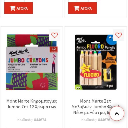
ΑΓΟΡΆ
ΑΓΟΡΆ
Mont Marte Κηρομπογιές
Mont Marte Σετ
Jumbo Σετ 12 Χρωμάτων
Μολυβιών Jumbo Φλουό
Νέον με Ξύστρα, 6 τεμ.
Κωδικός:
844674
Κωδικός:
844676