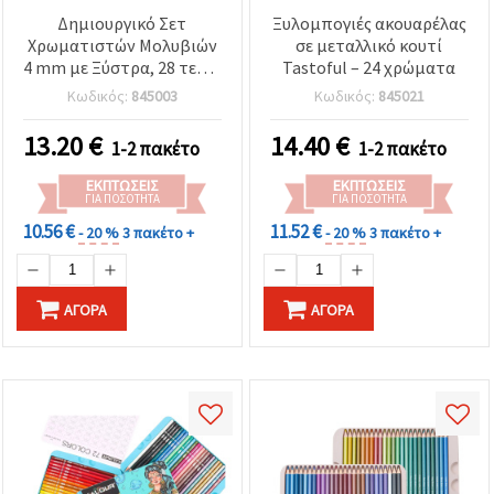
Δημιουργικό Σετ
Ξυλομπογιές ακουαρέλας
Χρωματιστών Μολυβιών
σε μεταλλικό κουτί
4 mm με Ξύστρα, 28 τεμ. -
Tastoful – 24 χρώματα
6 Νέον, 6 Παστέλ, 6
Κωδικός:
845003
Κωδικός:
845021
Μεταλλικά, 6 Πολύχρωμα,
2 Λευκά, 2 Μαύρα
13.20
€
14.40
€
1-2 πακέτο
1-2 πακέτο
ΕΚΠΤΏΣΕΙΣ
ΕΚΠΤΏΣΕΙΣ
ΓΙΑ ΠΟΣΌΤΗΤΑ
ΓΙΑ ΠΟΣΌΤΗΤΑ
10.56 €
11.52 €
- 20 %
3 πακέτο +
- 20 %
3 πακέτο +
ΑΓΟΡΆ
ΑΓΟΡΆ