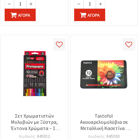
ΑΓΟΡΆ
ΑΓΟΡΆ
Σετ Χρωματιστών
Tastoful
Μολυβιών με Ξύστρα,
Ακουαρελομολύβια σε
Έντονα Χρώματα – 12
Μεταλλική Κασετίνα -
Ζωηρά Χρώματα
Σετ 12 Χρωμάτων
Κωδικός:
845012
Κωδικός:
845020