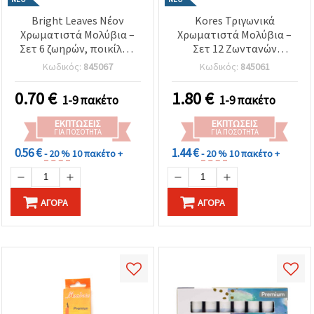
Bright Leaves Νέον
Kores Τριγωνικά
Χρωματιστά Μολύβια –
Χρωματιστά Μολύβια –
Σετ 6 ζωηρών, ποικίλων
Σετ 12 Ζωντανών
αποχρώσεων για
Χρωμάτων με Ξύστρα –
Κωδικός:
845067
Κωδικός:
845061
τολμηρή, δημιουργική &
Εργονομικός Σχεδιασμός
εντυπωσιακή ζωγραφική
για Άνετο Κράτημα &
0.70
€
1.80
€
1-9 πακέτο
1-9 πακέτο
και χειροτεχνία
Ομαλό Χρωμάτισμα,
Ιδανικά για Σχολείο,
ΕΚΠΤΏΣΕΙΣ
ΕΚΠΤΏΣΕΙΣ
Ζωγραφική και
ΓΙΑ ΠΟΣΌΤΗΤΑ
ΓΙΑ ΠΟΣΌΤΗΤΑ
Χειροτεχνίες
0.56 €
1.44 €
- 20 %
10 πακέτο +
- 20 %
10 πακέτο +
ΑΓΟΡΆ
ΑΓΟΡΆ