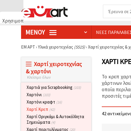
Χρησιμοποιούμε
cookies
ΜΕΝΟΎ
ΝΈΕΣ ΠΑΡΑΛΑΒΈ
🍪
Χρησιμοποιούμε
cookies και
ΕΜ ΑΡΤ
›
Υλικά χειροτεχνίας
(5515)
›
Χαρτί χειροτεχνίας & 
παρόμοιες
τεχνολογίες
για να
ΧΑΡΤΊ ΚΡ
Χαρτί χειροτεχνίας
διασφαλίσουμε
τη σωστή
& χαρτόνι
λειτουργία
Το κρεπ χαρτ
Κλείσιμο όλων
του
ιστότοπου,
χάρτινων λου
να
Χαρτιά για Scrapbooking
(103)
οποία περιλα
βελτιώσουμε
Χαρτόνι
(103)
προσιτές τιμέ
την
εμπειρία
Χαρτόνι κραφτ
(16)
σας και, με
Χαρτί Κρεπ
(42)
τη
42 αντικείμενα
συγκατάθεσή
Χαρτί Οριγκάμι & Αυτοκόλλητα
σας, να
Σημειώματα
(4)
αναλύουμε
την
Χαρτί περιτυλίγματος
(20)