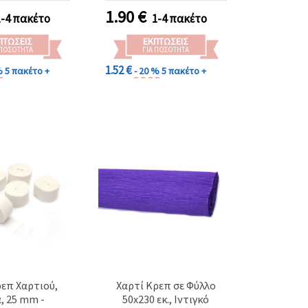
1.90
€
1-4 πακέτο
1-4 πακέτο
ΠΤΏΣΕΙΣ
ΕΚΠΤΏΣΕΙΣ
 ΠΟΣΌΤΗΤΑ
ΓΙΑ ΠΟΣΌΤΗΤΑ
1.52 €
%
5 πακέτο +
- 20 %
5 πακέτο +
επ Χαρτιού,
Χαρτί Κρεπ σε Φύλλο
, 25 mm -
50x230 εκ., Ιντιγκό