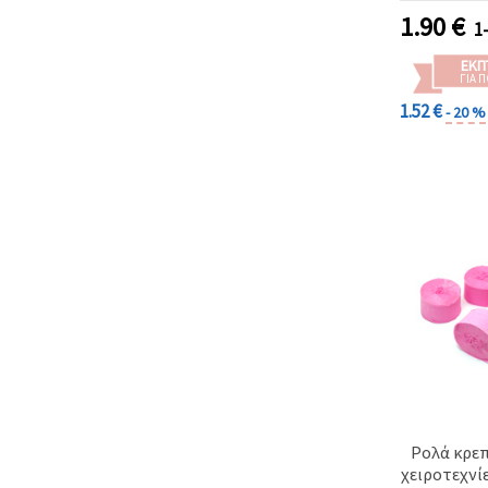
1.90
€
1
ΕΚΠ
ΓΙΑ 
1.52 €
- 20 %
Ρολά κρεπ
χειροτεχνί