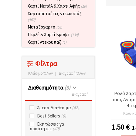
επισκεψιμότητα
Χαρτί Νεπάλ & Χαρτί Αφής
(16)
και να
προβάλλουμε
Χαρτοπετσέτες ντεκουπάζ
πιο σχετικό
(462)
περιεχόμενο
Μεταξόχαρτο
και
(58)
διαφημίσεις,
Περλέ & Χαρτί Κραφτ
(130)
μεταξύ
άλλων με
Χαρτί ντεκουπάζ
(1)
τη βοήθεια
των
συνεργατών
μας για
Φίλτρα
αναλύσεις
και
Κλείσιμο Όλων
|
Διαγραφή Όλων
μάρκετινγκ.
Μπορείτε
Διαθεσιμότητα
(3)
να
συμφωνήσετε
Ρολά Χαρτ
Διαγραφή
να
mm, Ανάμι
χρησιμοποιήσετε
- 4 τε
όλα τα
Άμεσα Διαθέσιμα
(42)
cookies
Κωδικ
Best Sellers
(8)
κάνοντας
κλικ στον
Εκπτώσεις γα
1.50
€
ιστότοπο!
1
ποσότητες
(40)
Ή