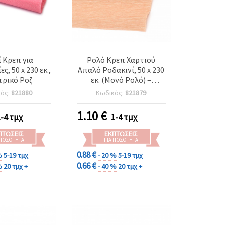
 Κρεπ για
Ρολό Κρεπ Χαρτιού
ς, 50 x 230 εκ.,
Απαλό Ροδακινί, 50 x 230
τρικό Ροζ
εκ. (Μονό Ρολό) –
Ανάγλυφο Χαρτί
κός:
821880
Κωδικός:
821879
Χειροτεχνίας για DIY
Λουλούδια, Περιτύλιγμα
1.10
€
1-4 τμχ
1-4 τμχ
Δώρων & Διακόσμηση
Πάρτι
ΠΤΏΣΕΙΣ
ΕΚΠΤΏΣΕΙΣ
 ΠΟΣΌΤΗΤΑ
ΓΙΑ ΠΟΣΌΤΗΤΑ
0.88 €
%
5-19 τμχ
- 20 %
5-19 τμχ
0.66 €
%
20 τμχ +
- 40 %
20 τμχ +