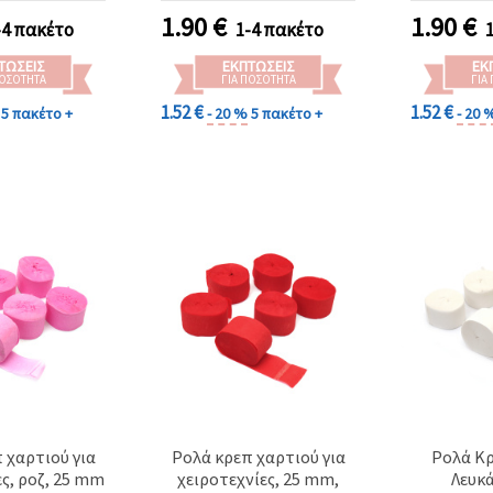
1.90
€
1.90
€
-4 πακέτο
1-4 πακέτο
ΤΏΣΕΙΣ
ΕΚΠΤΏΣΕΙΣ
ΕΚ
ΠΟΣΌΤΗΤΑ
ΓΙΑ ΠΟΣΌΤΗΤΑ
ΓΙΑ
1.52 €
1.52 €
5 πακέτο +
- 20 %
5 πακέτο +
- 20 
 χαρτιού για
Ρολά κρεπ χαρτιού για
Ρολά Κρ
ες, ροζ, 25 mm
χειροτεχνίες, 25 mm,
Λευκά