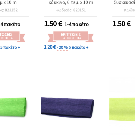
εμ x 10 m
κόκκινο, 6 τεμ. x 10 m
Συσκευασί
ός:
823152
Κωδικός:
823151
Κωδι
1.50
€
1.50
€
-4 πακέτο
1-4 πακέτο
ΤΏΣΕΙΣ
ΕΚΠΤΏΣΕΙΣ
ΠΟΣΌΤΗΤΑ
ΓΙΑ ΠΟΣΌΤΗΤΑ
1.20 €
5 πακέτο +
- 20 %
5 πακέτο +