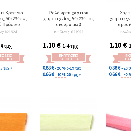
τί Κρεπ για
Ρολό κρεπ χαρτιού
Χαρτί
ς, 50x230 εκ.,
χειροτεχνίας, 50x230 cm,
χειροτεχνί
ό Πράσινο
σκούρο μωβ
πράσι
ός:
821924
Κωδικός:
821923
Κωδι
1.10
€
1.10
€
-4 τμχ
1-4 τμχ
ΤΏΣΕΙΣ
ΕΚΠΤΏΣΕΙΣ
ΕΚ
ΠΟΣΌΤΗΤΑ
ΓΙΑ ΠΟΣΌΤΗΤΑ
ΓΙΑ
0.88 €
0.88 €
5 τμχ +
- 20 %
5-19 τμχ
- 20 
0.66 €
0.66 €
- 40 %
20 τμχ +
- 40 