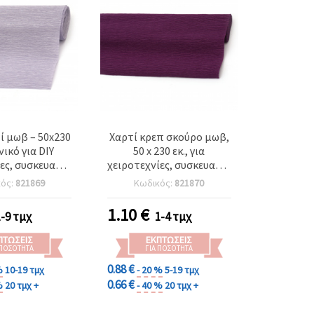
ί μωβ – 50x230
Χαρτί κρεπ σκούρο μωβ,
ανικό για DIY
50 x 230 εκ., για
ες, συσκευασία
χειροτεχνίες, συσκευασία
, χάρτινα
δώρου και
κός:
821869
Κωδικός:
821870
 και γιορτινές
διακοσμητικές
οσμήσεις
κατασκευές
1.10
€
1-9 τμχ
1-4 τμχ
ΠΤΏΣΕΙΣ
ΕΚΠΤΏΣΕΙΣ
 ΠΟΣΌΤΗΤΑ
ΓΙΑ ΠΟΣΌΤΗΤΑ
0.88 €
%
10-19 τμχ
- 20 %
5-19 τμχ
0.66 €
%
20 τμχ +
- 40 %
20 τμχ +