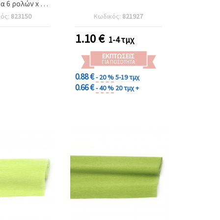
α 6 ρολών x 10
m
κός:
823150
Κωδικός:
821927
1.10
€
1-4 τμχ
ΕΚΠΤΏΣΕΙΣ
ΓΙΑ ΠΟΣΌΤΗΤΑ
0.88 €
- 20 %
5-19 τμχ
0.66 €
- 40 %
20 τμχ +