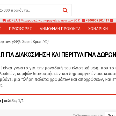
ΔΩΡΕΑΝ Μεταφορικά για παραγγελίες άνω των 80 € !
+306907161417
Σ
ΠΡΟΣΦΟΡΈΣ
ΔΗΜΟΦΙΛΉ ΠΡΟΪΌΝΤΑ
ΧΟΝΔΡΙΚΉ
χαρτόνι
(955)
›
Χαρτί Κρεπ
(42)
ΕΠ ΓΙΑ ΔΙΑΚΌΣΜΗΣΗ ΚΑΙ ΠΕΡΙΤΎΛΙΓΜΑ ΔΏΡΩ
ί είναι γνωστό για την μοναδική του ελαστική υφή, που το
λουδιών, κομψών διακοσμήσεων και δημιουργικών συσκευασιώ
μβάνει μια πλήρη παλέτα χρωμάτων και αποχρώσεων, και επι
ς.
 | σελίδες 1/1
Ταξινόμηση κατά: