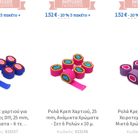
ΤΏΣΕΙΣ
ΕΚΠΤΏΣΕΙΣ
ΕΚ
ΠΟΣΌΤΗΤΑ
ΓΙΑ ΠΟΣΌΤΗΤΑ
ΓΙΑ
1.52 €
1.52 €
5 πακέτο +
- 20 %
5 πακέτο +
- 20 
 χαρτιού για
Ρολά Κρεπ Χαρτιού, 25
Ρολά Κρε
ες DIY, 25 mm,
mm, Ανάμικτα Χρώματα
Χειροτεχ
ατα – 6 τεμ. x
- Σετ 6 Ρολών x 10 μ.
Μικτά Χρώμ
0 m
ός:
823157
Κωδικός:
823156
Κωδι