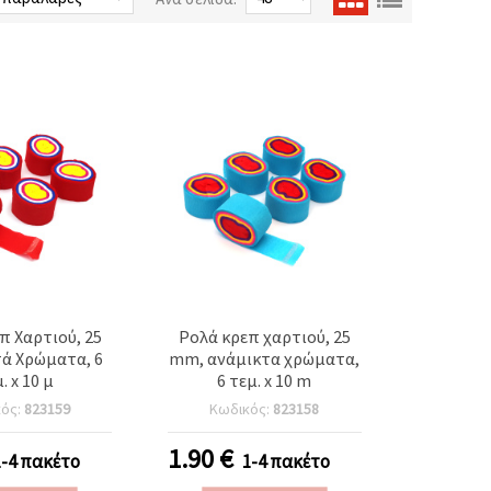
π Χαρτιού, 25
Ρολά κρεπ χαρτιού, 25
ά Χρώματα, 6
mm, ανάμικτα χρώματα,
. x 10 μ
6 τεμ. x 10 m
κός:
823159
Κωδικός:
823158
1.90
€
1-4 πακέτο
1-4 πακέτο