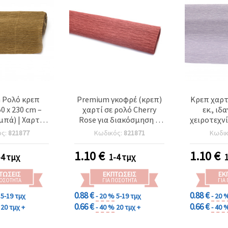
 Ρολό κρεπ
Premium γκοφρέ (κρεπ)
Κρεπ χαρτ
0 x 230 cm –
χαρτί σε ρολό Cherry
εκ., ιδ
πά) | Χαρτί
Rose για διακόσμηση &
χειροτεχνί
ίας για DIY,
χειροτεχνίες, 50 x 230 εκ.
δώρων
ός:
821877
Κωδικός:
821871
Κωδι
εις, τύλιγμα
– απαλό ροζ (Blush Pink)
λουλούδια
 σχολικές
για DIY λουλούδια,
διακ
1.10
€
1.10
€
-4 τμχ
1-4 τμχ
σκευές
διακόσμηση πάρτι,
περιτύλιγμα δώρων
ΤΏΣΕΙΣ
ΕΚΠΤΏΣΕΙΣ
ΕΚ
ΠΟΣΌΤΗΤΑ
ΓΙΑ ΠΟΣΌΤΗΤΑ
ΓΙΑ
0.88 €
0.88 €
5-19 τμχ
- 20 %
5-19 τμχ
- 20 
0.66 €
0.66 €
20 τμχ +
- 40 %
20 τμχ +
- 40 