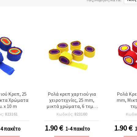
ιού Κρεπ, 25
Ρολά κρεπ χαρτιού για
Ρολά Κρε
κτα Χρώματα
χειροτεχνίες, 25 mm,
mm, Μικτ
μ. x 10 m
μικτά χρώματα, 6 τεμ. x
τεμ
10 m
ός:
823161
Κωδικός:
823160
Κωδι
1.90
€
1.90
€
-4 πακέτο
1-4 πακέτο