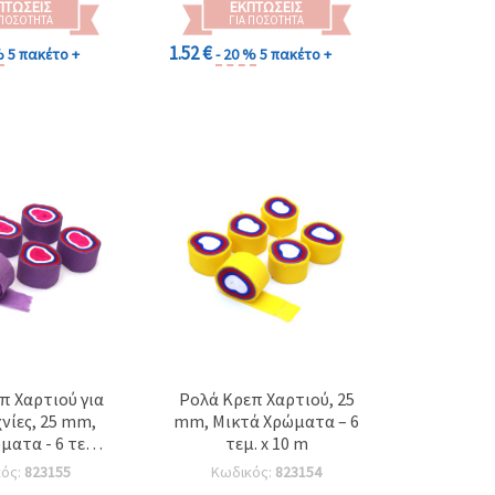
ΠΤΏΣΕΙΣ
ΕΚΠΤΏΣΕΙΣ
 ΠΟΣΌΤΗΤΑ
ΓΙΑ ΠΟΣΌΤΗΤΑ
1.52 €
%
5 πακέτο +
- 20 %
5 πακέτο +
π Χαρτιού για
Ρολά Κρεπ Χαρτιού, 25
νίες, 25 mm,
mm, Μικτά Χρώματα – 6
ατα - 6 τεμ. x
τεμ. x 10 m
10 μ.
κός:
823155
Κωδικός:
823154