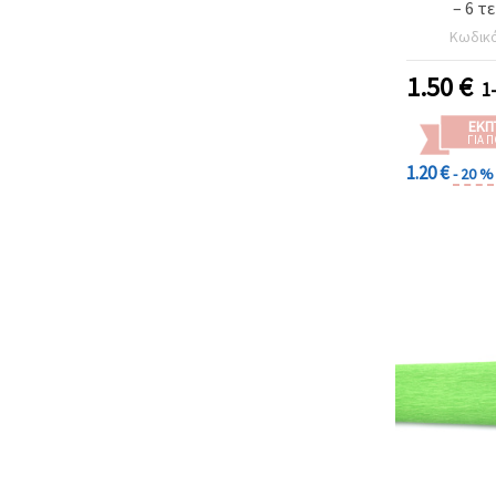
– 6 τ
Κωδικ
1.50
€
1
ΕΚΠ
ΓΙΑ 
1.20 €
- 20 %