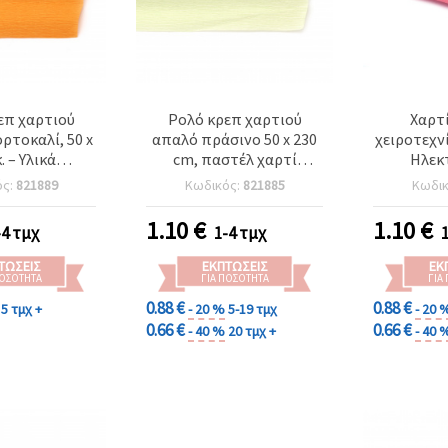
επ χαρτιού
Ρολό κρεπ χαρτιού
Χαρτί
ρτοκαλί, 50 x
απαλό πράσινο 50 x 230
χειροτεχνίε
. – Υλικά
cm, παστέλ χαρτί
Ηλεκ
εχνίας για
χειροτεχνίας για DIY
ός:
821889
Κωδικός:
821885
Κωδι
α λουλούδια,
κατασκευές, κατασκευή
η πάρτι και
λουλουδιών, διακόσμηση
1.10
€
1.10
€
-4 τμχ
1-4 τμχ
ιγμα δώρων
πάρτι, τύλιγμα δώρου
και σχολικές εργασίες
ΤΏΣΕΙΣ
ΕΚΠΤΏΣΕΙΣ
ΕΚ
ΠΟΣΌΤΗΤΑ
ΓΙΑ ΠΟΣΌΤΗΤΑ
ΓΙΑ
0.88 €
0.88 €
5 τμχ +
- 20 %
5-19 τμχ
- 20 
0.66 €
0.66 €
- 40 %
20 τμχ +
- 40 