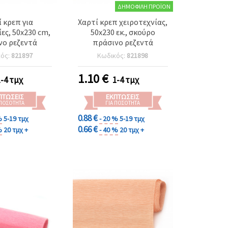
ΔΗΜΟΦΙΛΉ ΠΡΟΪΌΝ
 κρεπ για
Χαρτί κρεπ χειροτεχνίας,
ες, 50x230 cm,
50x230 εκ., σκούρο
νο ρεζεντά
πράσινο ρεζεντά
κός:
821897
Κωδικός:
821898
1.10
€
1-4 τμχ
1-4 τμχ
ΠΤΏΣΕΙΣ
ΕΚΠΤΏΣΕΙΣ
 ΠΟΣΌΤΗΤΑ
ΓΙΑ ΠΟΣΌΤΗΤΑ
0.88 €
%
5-19 τμχ
- 20 %
5-19 τμχ
0.66 €
%
20 τμχ +
- 40 %
20 τμχ +