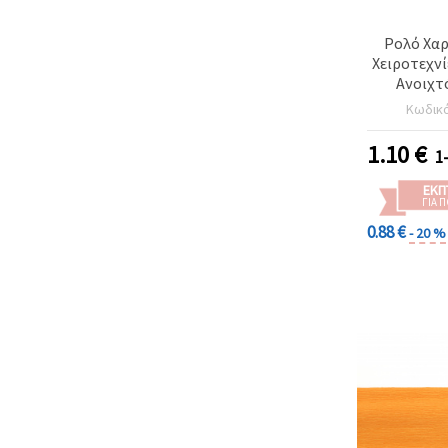
Ρολό Χαρ
Χειροτεχνίε
Ανοιχτ
Κωδικ
1.10
€
1
ΕΚΠ
ΓΙΑ 
0.88 €
- 20 %