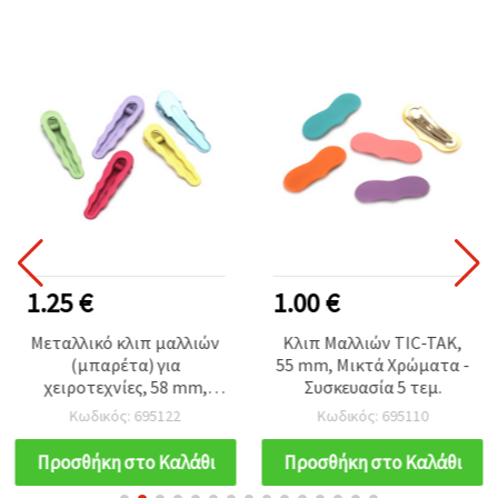
1.25 €
1.00 €
Μεταλλικό κλιπ μαλλιών
Κλιπ Μαλλιών TIC-TAK,
(μπαρέτα) για
55 mm, Μικτά Χρώματα -
χειροτεχνίες, 58 mm,
Συσκευασία 5 τεμ.
μικτά χρώματα - σετ 5
Κωδικός: 695122
Κωδικός: 695110
τεμ.
Προσθήκη στο Καλάθι
Προσθήκη στο Καλάθι