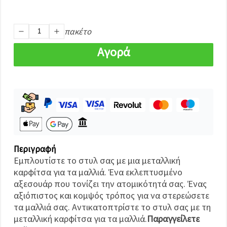
καθορίστε
τις
προτιμήσεις
σας στις
πακέτο
ρυθμίσεις
επιλέγοντας
Αγορά
το
δεδομένο
τύπο
cookies και
κάνοντας
κλικ στο
κουμπί
Αποθήκευση.
Αποδέχομαι
όλα!
Περιγραφή
Εμπλουτίστε το στυλ σας με μια μεταλλική
Ρυθμίσεις
καρφίτσα για τα μαλλιά. Ένα εκλεπτυσμένο
αξεσουάρ που τονίζει την ατομικότητά σας. Ένας
αξιόπιστος και κομψός τρόπος για να στερεώσετε
τα μαλλιά σας. Αντικατοπτρίστε το στυλ σας με τη
μεταλλική καρφίτσα για τα μαλλιά.
Παραγγείλετε