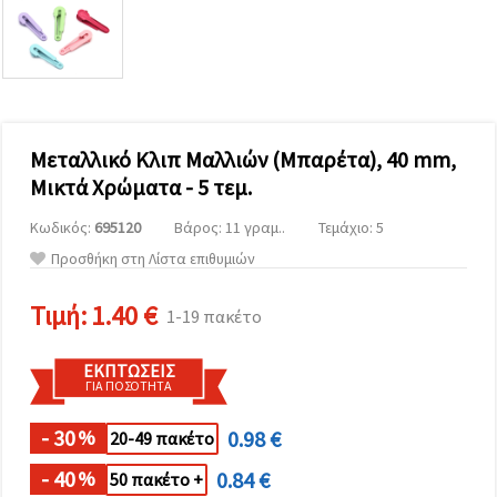
επισκεψιμότητα
και να
προβάλλουμε
πιο σχετικό
περιεχόμενο
και
διαφημίσεις,
μεταξύ
άλλων με
Μεταλλικό Κλιπ Μαλλιών (Μπαρέτα), 40 mm,
τη βοήθεια
Μικτά Χρώματα - 5 τεμ.
των
συνεργατών
μας για
Κωδικός:
695120
Βάρος: 11 γραμ..
Τεμάχιο: 5
αναλύσεις
Προσθήκη στη Λίστα επιθυμιών
και
μάρκετινγκ.
Μπορείτε
Τιμή:
1.40 €
1-19 πακέτο
να
συμφωνήσετε
να
ΕΚΠΤΏΣΕΙΣ
χρησιμοποιήσετε
ΓΙΑ ΠΟΣΌΤΗΤΑ
όλα τα
cookies
κάνοντας
- 30
0.98 €
%
20-49 πακέτο
κλικ στον
ιστότοπο!
- 40
0.84 €
%
50 πακέτο +
Ή