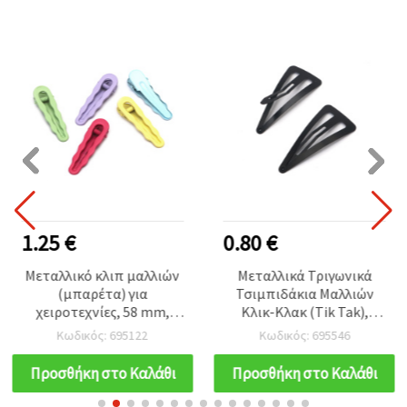
1.25 €
0.80 €
Μεταλλικό κλιπ μαλλιών
Μεταλλικά Τριγωνικά
(μπαρέτα) για
Τσιμπιδάκια Μαλλιών
χειροτεχνίες, 58 mm,
Κλικ-Κλακ (Tik Tak),
μικτά χρώματα - σετ 5
32x67x0,3 mm, Μαύρα - 2
Κωδικός: 695122
Κωδικός: 695546
τεμ.
τεμ.
Προσθήκη στο Καλάθι
Προσθήκη στο Καλάθι