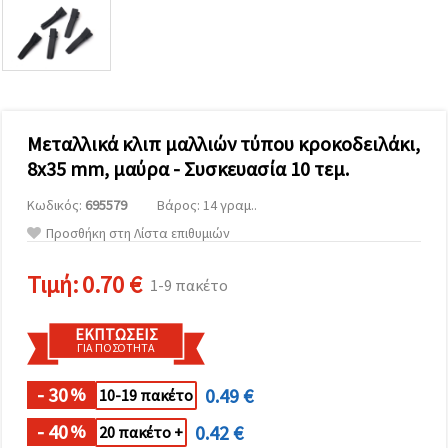
επισκεψιμότητα
και να
προβάλλουμε
πιο σχετικό
περιεχόμενο
και
διαφημίσεις,
μεταξύ
άλλων με
Μεταλλικά κλιπ μαλλιών τύπου κροκοδειλάκι,
τη βοήθεια
8x35 mm, μαύρα - Συσκευασία 10 τεμ.
των
συνεργατών
μας για
Κωδικός:
695579
Βάρος: 14 γραμ..
αναλύσεις
Προσθήκη στη Λίστα επιθυμιών
και
μάρκετινγκ.
Μπορείτε
Τιμή:
0.70 €
1-9 πακέτο
να
συμφωνήσετε
να
ΕΚΠΤΏΣΕΙΣ
χρησιμοποιήσετε
ΓΙΑ ΠΟΣΌΤΗΤΑ
όλα τα
cookies
κάνοντας
- 30
0.49 €
%
10-19 πακέτο
κλικ στον
ιστότοπο!
- 40
0.42 €
%
20 πακέτο +
Ή