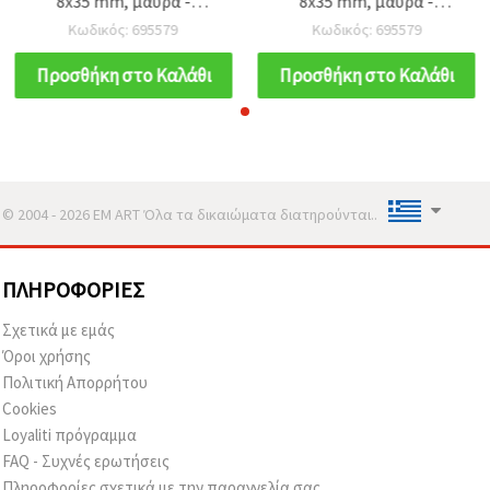
8x35 mm, μαύρα -
8x35 mm, μαύρα -
Συσκευασία 10 τεμ.
Συσκευασία 10 τεμ.
Κωδικός: 695579
Κωδικός: 695579
Προσθήκη στο Καλάθι
Προσθήκη στο Καλάθι
© 2004 - 2026 EM ART Όλα τα δικαιώματα διατηρούνται..
ΠΛΗΡΟΦΟΡΊΕΣ
Σχετικά με εμάς
Όροι χρήσης
Πολιτική Απορρήτου
Cookies
Loyaliti πρόγραμμα
FAQ - Συχνές ερωτήσεις
Πληροφορίες σχετικά με την παραγγελία σας