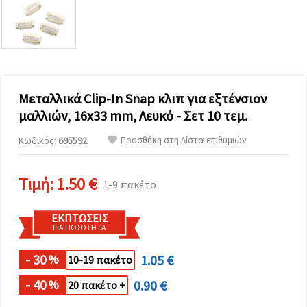
επισκεψιμότητα
και να
προβάλλουμε
πιο σχετικό
περιεχόμενο
και
διαφημίσεις,
μεταξύ
άλλων με
Μεταλλικά Clip-In Snap κλιπ για εξτένσιον
τη βοήθεια
μαλλιών, 16x33 mm, Λευκό - Σετ 10 τεμ.
των
συνεργατών
μας για
Προσθήκη στη Λίστα επιθυμιών
Κωδικός:
695592
αναλύσεις
και
μάρκετινγκ.
Τιμή:
1.50 €
1-9 πακέτο
Μπορείτε
να
συμφωνήσετε
ΕΚΠΤΏΣΕΙΣ
να
ΓΙΑ ΠΟΣΌΤΗΤΑ
χρησιμοποιήσετε
όλα τα
cookies
- 30
1.05 €
%
10-19 πακέτο
κάνοντας
κλικ στον
- 40
0.90 €
%
20 πακέτο +
ιστότοπο!
Ή