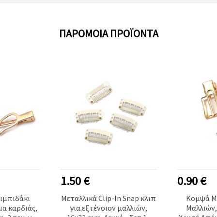
ΠΑΡΌΜΟΙΑ ΠΡΟΪΌΝΤΑ
1.50 €
0.90 €
ιμπιδάκι
Μεταλλικά Clip-In Snap κλιπ
Κομψά Μ
μα καρδιάς,
για εξτένσιον μαλλιών,
Μαλλιών,