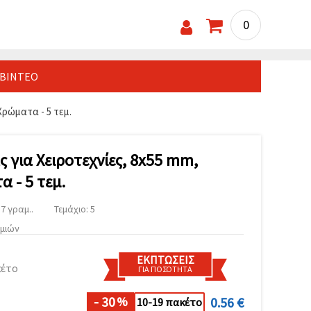
0
ΒΊΝΤΕΟ
Χρώματα - 5 τεμ.
 για Χειροτεχνίες, 8x55 mm,
 - 5 τεμ.
7 γραμ..
Τεμάχιο: 5
υμιών
ΕΚΠΤΏΣΕΙΣ
κέτο
ΓΙΑ ΠΟΣΌΤΗΤΑ
- 30
0.56 €
%
10-19 πακέτο