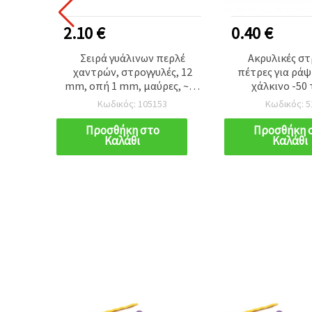
2.10 €
0.40 €
από
Σειρά γυάλινων περλέ
Ακρυλικές στ
ζ σε
χαντρών, στρογγυλές, 12
πέτρες για ρά
κτά
mm, οπή 1 mm, μαύρες, ~80
χάλκινο -50
ερ. 81
cm (~70 τεμ.)
Κωδικός: 105153
Κωδικός: 5
 όψη
για
Προσθήκη στο
Προσθήκη 
Καλάθι
Καλάθι
 DIY
 &