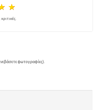
ρι
στέρια
3 Αστέρια
4 Αστέρια
5 Αστέρια
1
κριτικές.
ανεβάσετε φωτογραφίες).