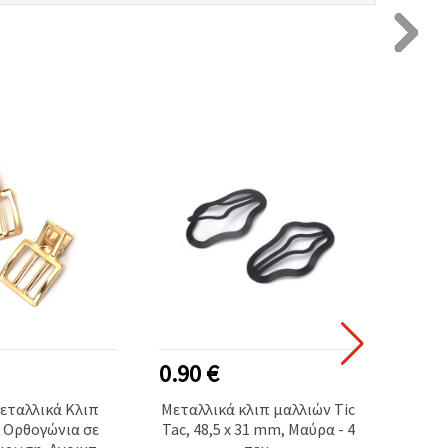
0.90 €
1.00
εταλλικά Κλιπ
Μεταλλικά κλιπ μαλλιών Tic
Τσιμπ
 Ορθογώνια σε
Tac, 48,5 x 31 mm, Μαύρα - 4
TAC 6