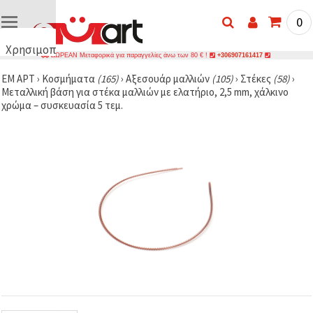
0
Χρησιμοποιούμε
ΔΩΡΕΑΝ Μεταφορικά για παραγγελίες άνω των 80 € !
+306907161417
cookies
ΕΜ ΑΡΤ
›
Κοσμήματα
(165)
›
Αξεσουάρ μαλλιών
(105)
›
Στέκες
(58)
›
🍪
Μεταλλική βάση για στέκα μαλλιών με ελατήριο, 2,5 mm, χάλκινο
Χρησιμοποιούμε
χρώμα – συσκευασία 5 τεμ.
cookies και
παρόμοιες
τεχνολογίες
για να
διασφαλίσουμε
τη σωστή
λειτουργία
του
ιστότοπου,
να
βελτιώσουμε
την
εμπειρία
σας και, με
τη
συγκατάθεσή
σας, να
αναλύουμε
την