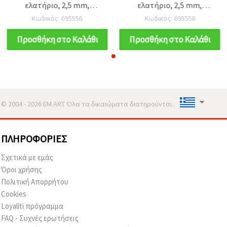
ελατήριο, 2,5 mm,
ελατήριο, 2,5 mm,
χάλκινο χρώμα –
χάλκινο χρώμα –
Κωδικός: 695556
Κωδικός: 695556
συσκευασία 5 τεμ.
συσκευασία 5 τεμ.
Προσθήκη στο Καλάθι
Προσθήκη στο Καλάθι
© 2004 - 2026 EM ART Όλα τα δικαιώματα διατηρούνται..
ΠΛΗΡΟΦΟΡΊΕΣ
Σχετικά με εμάς
Όροι χρήσης
Πολιτική Απορρήτου
Cookies
Loyaliti πρόγραμμα
FAQ - Συχνές ερωτήσεις