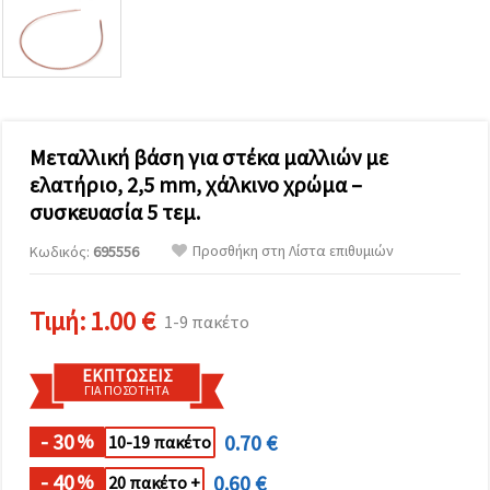
επισκεψιμότητα
και να
προβάλλουμε
πιο σχετικό
περιεχόμενο
και
διαφημίσεις,
μεταξύ
άλλων με
Μεταλλική βάση για στέκα μαλλιών με
τη βοήθεια
ελατήριο, 2,5 mm, χάλκινο χρώμα –
των
συνεργατών
συσκευασία 5 τεμ.
μας για
αναλύσεις
Προσθήκη στη Λίστα επιθυμιών
Κωδικός:
695556
και
μάρκετινγκ.
Μπορείτε
Τιμή:
1.00 €
να
1-9 πακέτο
συμφωνήσετε
να
χρησιμοποιήσετε
ΕΚΠΤΏΣΕΙΣ
όλα τα
ΓΙΑ ΠΟΣΌΤΗΤΑ
cookies
κάνοντας
- 30
0.70 €
κλικ στον
%
10-19 πακέτο
ιστότοπο!
Ή
- 40
0.60 €
%
20 πακέτο +