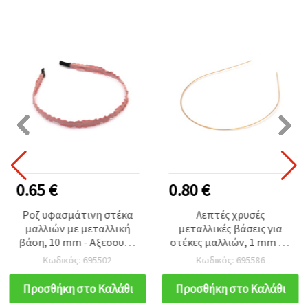
0.65 €
0.80 €
Ροζ υφασμάτινη στέκα
Λεπτές χρυσές
μαλλιών με μεταλλική
μεταλλικές βάσεις για
βάση, 10 mm - Αξεσουάρ
στέκες μαλλιών, 1 mm – 5
μαλλιών για γυναίκες και
τμχ, ιδανικές για κομψά &
Κωδικός: 695502
Κωδικός: 695586
κορίτσια
καθημερινά χτενίσματα
Προσθήκη στο Καλάθι
Προσθήκη στο Καλάθι