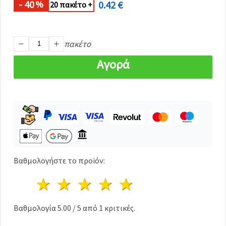
καθορίστε
- 40
0.42 €
%
20 πακέτο +
τις
προτιμήσεις
σας στις
ρυθμίσεις
επιλέγοντας
πακέτο
το
δεδομένο
Αγορά
τύπο
cookies και
κάνοντας
κλικ στο
κουμπί
Αποθήκευση.
Αποδέχομαι
όλα!
Βαθμολογήστε το προϊόν:
Ρυθμίσεις
1 Αστέρι
2 Αστέρια
3 Αστέρια
4 Αστέρια
5 Αστέρια
Βαθμολογία
5.00
/
5
από
1
κριτικές.