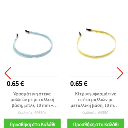
0.65 €
0.65 €
Υφασμάτινη στέκα
Κίτρινη υφασμάτινη
μαλλιών με μεταλλική
στέκα μαλλιών με
βάση, μπλε, 10 mm –
μεταλλική βάση, 10 mm –
αξεσουάρ μαλλιών μόδας
αξεσουάρ μόδας για
Κωδικός: 695504
Κωδικός: 695501
για γυναίκες
κορίτσια και γυναίκες
Προσθήκη στο Καλάθι
Προσθήκη στο Καλάθι