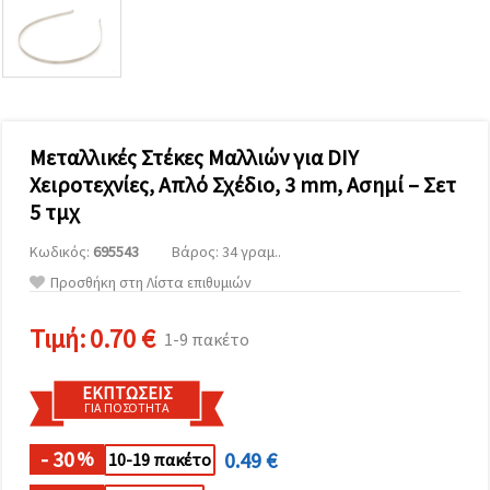
επισκεψιμότητα
και να
προβάλλουμε
πιο σχετικό
περιεχόμενο
και
διαφημίσεις,
μεταξύ
άλλων με
Μεταλλικές Στέκες Μαλλιών για DIY
τη βοήθεια
Χειροτεχνίες, Απλό Σχέδιο, 3 mm, Ασημί – Σετ
των
συνεργατών
5 τμχ
μας για
αναλύσεις
Κωδικός:
695543
Βάρος: 34 γραμ..
και
μάρκετινγκ.
Προσθήκη στη Λίστα επιθυμιών
Μπορείτε
να
Τιμή:
0.70 €
συμφωνήσετε
1-9 πακέτο
να
χρησιμοποιήσετε
όλα τα
ΕΚΠΤΏΣΕΙΣ
cookies
ΓΙΑ ΠΟΣΌΤΗΤΑ
κάνοντας
κλικ στον
- 30
0.49 €
ιστότοπο!
%
10-19 πακέτο
Ή