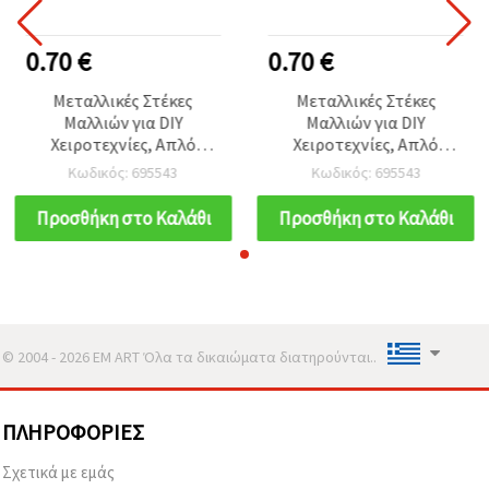
0.70 €
0.70 €
Μεταλλικές Στέκες
Μεταλλικές Στέκες
Μαλλιών για DIY
Μαλλιών για DIY
Χειροτεχνίες, Απλό
Χειροτεχνίες, Απλό
Σχέδιο, 3 mm, Ασημί –
Σχέδιο, 3 mm, Ασημί –
Κωδικός: 695543
Κωδικός: 695543
Σετ 5 τμχ
Σετ 5 τμχ
Προσθήκη στο Καλάθι
Προσθήκη στο Καλάθι
© 2004 - 2026 EM ART Όλα τα δικαιώματα διατηρούνται..
ΠΛΗΡΟΦΟΡΊΕΣ
Σχετικά με εμάς