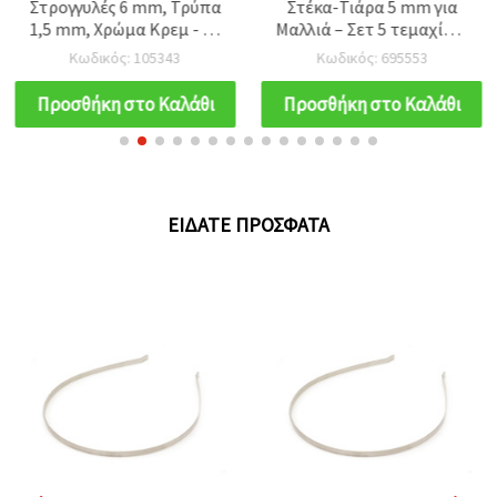
Στρογγυλές 6 mm, Τρύπα
Στέκα-Τιάρα 5 mm για
1,5 mm, Χρώμα Κρεμ - 50
Μαλλιά – Σετ 5 τεμαχίων,
γρ. (~500 τεμ.)
ιδανική για νυφικά &
Κωδικός: 105343
Κωδικός: 695553
καθημερινά χτενίσματα
Προσθήκη στο Καλάθι
Προσθήκη στο Καλάθι
ΕΊΔΑΤΕ ΠΡΌΣΦΑΤΑ