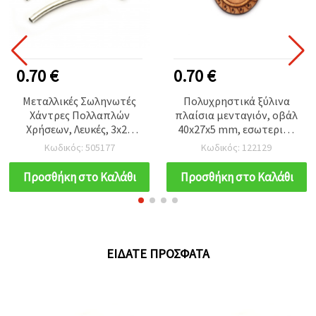
0.70 €
0.70 €
Μεταλλικές Σωληνωτές
Πολυχρηστικά ξύλινα
Χάντρες Πολλαπλών
πλαίσια μενταγιόν, οβάλ
Χρήσεων, Λευκές, 3x28
40x27x5 mm, εσωτερικό
mm – 20 τεμ., Ιδανικές για
18x25 mm με οπή 2 mm –
Κωδικός: 505177
Κωδικός: 122129
Κοσμήματα, DIY &
σετ 2 τεμ. για
Δημιουργικές
διακοσμητικές
Προσθήκη στο Καλάθι
Προσθήκη στο Καλάθι
Κατασκευές
δημιουργίες &
χειροτεχνίες
ΕΊΔΑΤΕ ΠΡΌΣΦΑΤΑ