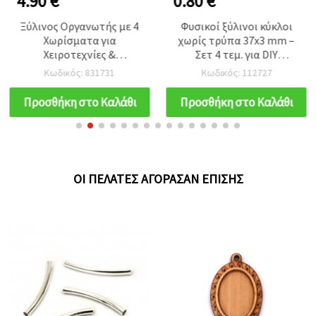
4.90 €
0.80 €
Ξύλινος Οργανωτής με 4
Φυσικοί ξύλινοι κύκλοι
Χωρίσματα για
χωρίς τρύπα 37x3 mm –
Χειροτεχνίες &
Σετ 4 τεμ. για DIY
Ντεκουπάζ, 220x165x55
κατασκευές και
Κωδικός: 831731
Κωδικός: 112727
mm
διακόσμηση
χειροτεχνιών
Προσθήκη στο Καλάθι
Προσθήκη στο Καλάθι
ΟΙ ΠΕΛΆΤΕΣ ΑΓΌΡΑΣΑΝ ΕΠΊΣΗΣ