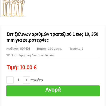
επισκεψιμότητα
και να
προβάλλουμε
πιο σχετικό
περιεχόμενο
και
διαφημίσεις,
μεταξύ
άλλων με
Σετ ξύλινων αριθμών τραπεζιού 1 έως 10, 350
τη βοήθεια
mm για χειροτεχνίες
των
συνεργατών
μας για
Κωδικός:
804403
Βάρος: 180 γραμ..
Τεμάχιο: 1
αναλύσεις
Προσθήκη στη Λίστα επιθυμιών
και
μάρκετινγκ.
Μπορείτε
Τιμή:
10.00 €
να
συμφωνήσετε
να
πακέτο
χρησιμοποιήσετε
όλα τα
cookies
Αγορά
κάνοντας
κλικ στον
ιστότοπο!
Ή