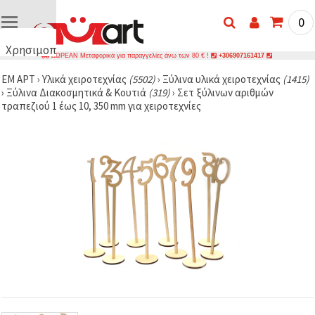
0
Χρησιμοποιούμε
ΔΩΡΕΑΝ Μεταφορικά για παραγγελίες άνω των 80 € !
+306907161417
cookies
ΕΜ ΑΡΤ
›
Υλικά χειροτεχνίας
(5502)
›
Ξύλινα υλικά χειροτεχνίας
(1415)
🍪
›
Ξύλινα Διακοσμητικά & Κουτιά
(319)
›
Σετ ξύλινων αριθμών
Χρησιμοποιούμε
τραπεζιού 1 έως 10, 350 mm για χειροτεχνίες
cookies και
παρόμοιες
τεχνολογίες
για να
διασφαλίσουμε
τη σωστή
λειτουργία
του
ιστότοπου,
να
βελτιώσουμε
την
εμπειρία
σας και, με
τη
συγκατάθεσή
σας, να
αναλύουμε
την