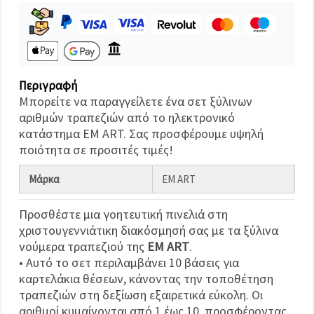
καθορίστε
τις
προτιμήσεις
σας στις
ρυθμίσεις
επιλέγοντας
το
δεδομένο
Περιγραφή
τύπο
Μπορείτε να παραγγείλετε ένα σετ ξύλινων
cookies και
κάνοντας
αριθμών τραπεζιών από το ηλεκτρονικό
κλικ στο
κατάστημα EM ART. Σας προσφέρουμε υψηλή
κουμπί
Αποθήκευση.
ποιότητα σε προσιτές τιμές!
Μάρκα
EM ART
Αποδέχομαι
όλα!
Προσθέστε μια γοητευτική πινελιά στη
Ρυθμίσεις
χριστουγεννιάτικη διακόσμησή σας με τα ξύλινα
νούμερα τραπεζιού της
EM ART
.
• Αυτό το σετ περιλαμβάνει 10 βάσεις για
καρτελάκια θέσεων, κάνοντας την τοποθέτηση
τραπεζιών στη δεξίωση εξαιρετικά εύκολη. Οι
αριθμοί κυμαίνονται από 1 έως 10, προσφέροντας