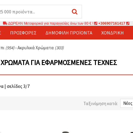
ΔΩΡΕΑΝ Μεταφορικά για παραγγελίες άνω των 80 € !
+306907161417
Σ
ΠΡΟΣΦΟΡΈΣ
ΔΗΜΟΦΙΛΉ ΠΡΟΪΌΝΤΑ
ΧΟΝΔΡΙΚΉ
μπι
(954)
›
Ακρυλικά Χρώματα
(303)
 ΧΡΏΜΑΤΑ ΓΙΑ ΕΦΑΡΜΟΣΜΈΝΕΣ ΤΈΧΝΕΣ
α | σελίδες 3/7
Ταξινόμηση κατά: