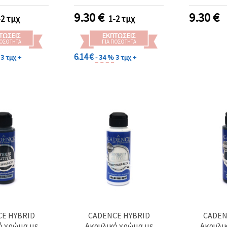
9.30
€
9.30
€
-2 τμχ
1-2 τμχ
ΤΏΣΕΙΣ
ΕΚΠΤΏΣΕΙΣ
ΠΟΣΌΤΗΤΑ
ΓΙΑ ΠΟΣΌΤΗΤΑ
6.14 €
3 τμχ +
- 34 %
3 τμχ +
E HYBRID
CADENCE HYBRID
CADEN
ό χρώμα με
Ακρυλικό χρώμα με
Ακρυλι