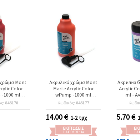
 χρώμα Mont
Ακρυλικό χρώμα Mont
Акрилна б
rylic Color
Marte Acrylic Color
Acrylic C
-1000 ml
wPump -1000 ml
ml - Α
ό κόκκινο
-Πορτοκαλί
ός:
846178
Κωδικός:
846177
Κωδι
14.00
€
5.70
€
1-2 τμχ
ΕΚΠΤΏΣΕΙΣ
ΕΚ
ΓΙΑ ΠΟΣΌΤΗΤΑ
ΓΙΑ