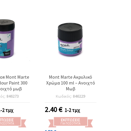
оя Mont Marte
Mont Marte Ακρυλικό
olour Paint 300
Χρώμα 100 ml – Ανοιχτό
νοιχτό μωβ
Μωβ
κός:
846273
Κωδικός:
846229
2.40
€
1-2 τμχ
1-2 τμχ
ΠΤΏΣΕΙΣ
ΕΚΠΤΏΣΕΙΣ
 ΠΟΣΌΤΗΤΑ
ΓΙΑ ΠΟΣΌΤΗΤΑ