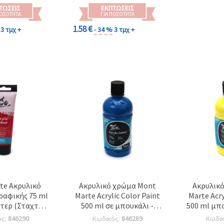
ΤΏΣΕΙΣ
ΕΚΠΤΏΣΕΙΣ
ΠΟΣΌΤΗΤΑ
ΓΙΑ ΠΟΣΌΤΗΤΑ
1.58 €
3 τμχ +
- 34 %
3 τμχ +
te Ακρυλικό
Ακρυλικό χρώμα Mont
Ακρυλικ
αφικής 75 ml
Marte Acrylic Color Paint
Marte Acry
ντερ (Σταχτί
500 ml σε μπουκάλι -
500 ml μπ
οζ)
Deep Cyan σκούρο μπλε
Y
ός:
846290
Κωδικός:
846289
Κωδι