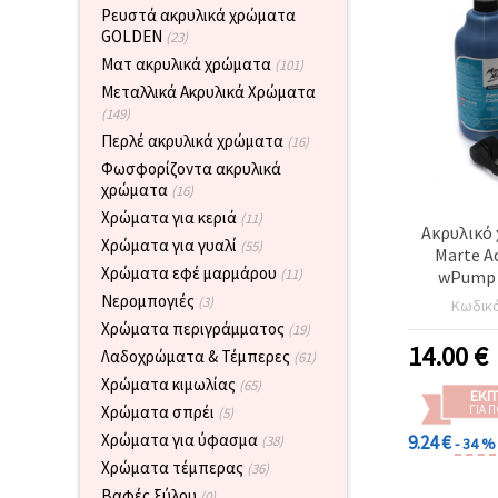
επισκεψιμότητα
Ρευστά ακρυλικά χρώματα
και να
GOLDEN
(23)
προβάλλουμε
Ματ ακρυλικά χρώματα
πιο σχετικό
(101)
περιεχόμενο
Μεταλλικά Ακρυλικά Χρώματα
και
(149)
διαφημίσεις,
μεταξύ
Περλέ ακρυλικά χρώματα
(16)
άλλων με
Φωσφορίζοντα ακρυλικά
τη βοήθεια
των
χρώματα
(16)
συνεργατών
Χρώματα για κεριά
(11)
μας για
Ακρυλικό
αναλύσεις
Χρώματα για γυαλί
(55)
Marte Ac
και
Χρώματα εφέ μαρμάρου
(11)
wPump -
μάρκετινγκ.
Phthalo
Νερομπογιές
(3)
Μπορείτε
Κωδικ
να
Χρώματα περιγράμματος
(19)
συμφωνήσετε
14.00
€
Λαδοχρώματα & Τέμπερες
να
(61)
χρησιμοποιήσετε
Χρώματα κιμωλίας
(65)
όλα τα
ΕΚΠ
cookies
ΓΙΑ 
Χρώματα σπρέι
(5)
κάνοντας
Χρώματα για ύφασμα
9.24 €
(38)
- 34 %
κλικ στον
ιστότοπο!
Χρώματα τέμπερας
(36)
Ή
Βαφές ξύλου
(0)