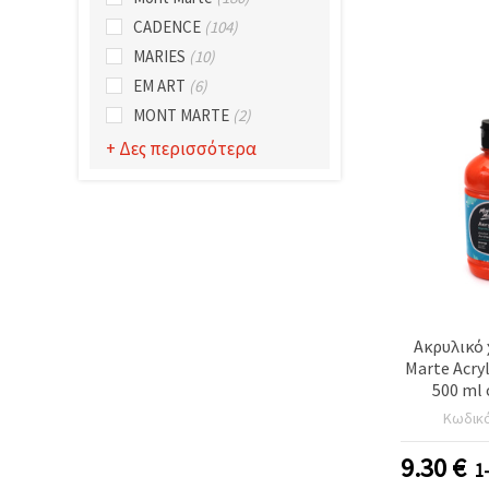
CADENCE
(104)
MARIES
(10)
EM ART
(6)
MONT MARTE
(2)
+ Δες περισσότερα
Ακρυλικό
Marte Acryl
500 ml 
πορ
Κωδικ
9.30
€
1