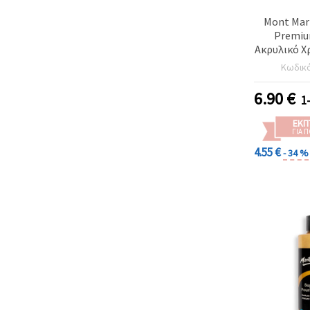
Mont Mart
Premiu
Ακρυλικό Χ
240 ml / 8.
Κωδικ
Λάμπα
Καλλιτεχ
6.90
€
1
ΕΚΠ
ΓΙΑ 
4.55 €
- 34 %