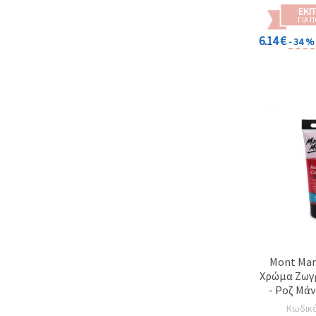
ΕΚΠ
ΓΙΑ 
6.14 €
- 34 %
Mont Mar
Χρώμα Ζωγρ
- Ροζ Μά
Ρ
Κωδικ