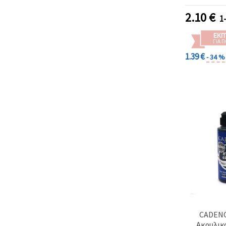
2.10
€
1
ΕΚΠ
ΓΙΑ 
1.39 €
- 34 %
CADENC
Ακρυλικ