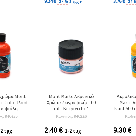
9.24 €
3.76 €
- 34 %
3 τμχ +
- 34 
 χρώμα Mont
Mont Marte Ακρυλικό
Ακρυλικ
ic Color Paint
Χρώμα Ζωγραφικής 100
Marte A
σε φιάλη -
ml - Κίτρινο Ροζ
Paint 500 ml σε μπουκάλι
τοκαλί
- Med
ός:
846275
Κωδικός:
846226
Κωδι
2.40
€
9.30
€
-2 τμχ
1-2 τμχ