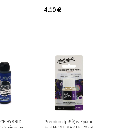
WHITE HSG-001
4.10
€
CE HYBRID
Premium Ιριδίζον Χρώμα
κό χρώμα με
Foil MONT MARTE, 20 ml