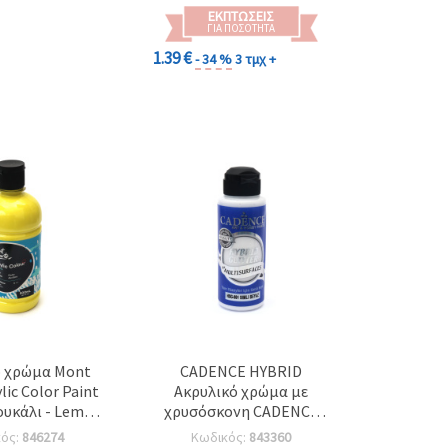
ΕΚΠΤΏΣΕΙΣ
ΓΙΑ ΠΟΣΌΤΗΤΑ
1.39 €
- 34 %
3 τμχ +
ό χρώμα Mont
CADENCE HYBRID
lic Color Paint
Ακρυλικό χρώμα με
ουκάλι - Lemon
χρυσόσκονη CADENCE
ellow
GLITTER HYBRID 120 ml -
κός:
846274
Κωδικός:
843360