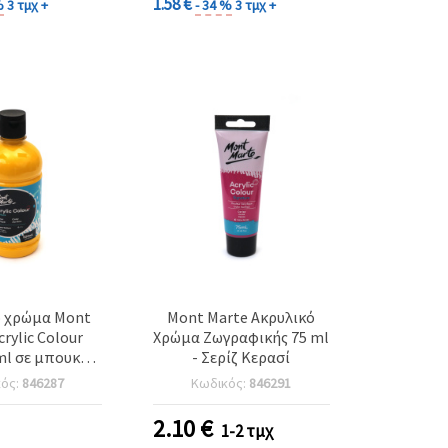
1.58 €
%
3 τμχ +
- 34 %
3 τμχ +
ό χρώμα Mont
Mont Marte Ακρυλικό
crylic Colour
Χρώμα Ζωγραφικής 75 ml
- Σερίζ Κερασί
ium Yellow
κός:
846287
Κωδικός:
846291
2.10
€
1-2 τμχ