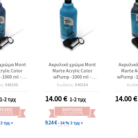
 χρώμα Mont
Ακρυλικό χρώμα Mont
Ακρυλικ
rylic Color
Marte Acrylic Color
Marte A
1000 ml -
wPump -1000 ml -
wPump -1
 Blue μπλε
Cerulean Blue
ός:
846186
Κωδικός:
846184
Κωδι
14.00
€
14.00
€
1-2 τμχ
1-2 τμχ
ΤΏΣΕΙΣ
ΕΚΠΤΏΣΕΙΣ
ΠΟΣΌΤΗΤΑ
ΓΙΑ ΠΟΣΌΤΗΤΑ
9.24 €
3 τμχ +
- 34 %
3 τμχ +