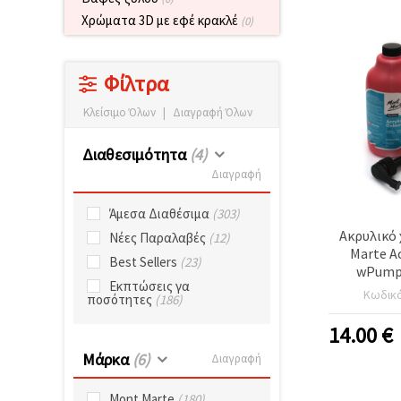
καθορίστε
τις
Χρώματα 3D με εφέ κρακλέ
(0)
προτιμήσεις
σας στις
ρυθμίσεις
επιλέγοντας
Φίλτρα
το
δεδομένο
Κλείσιμο Όλων
|
Διαγραφή Όλων
τύπο
cookies και
κάνοντας
Διαθεσιμότητα
(4)
κλικ στο
κουμπί
Διαγραφή
Αποθήκευση.
Άμεσα Διαθέσιμα
(303)
Αποδέχομαι
Ακρυλικό
Νέες Παραλαβές
(12)
Marte Ac
όλα!
Best Sellers
(23)
wPump 
Εκπτώσεις γα
Ρυθμίσεις
-Λαμπρ
Κωδικ
ποσότητες
(186)
14.00
€
Μάρκα
(6)
Διαγραφή
Mont Marte
(180)