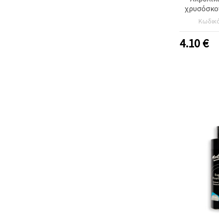
χρυσόσκο
GLITTER HY
Κωδικ
BLACK
4.10
€