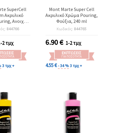
te SuperCell
Mont Marte Super Cell
m Ακρυλικό
Ακρυλικό Χρώμα Pouring,
ring, Ανοιχτό
Φούξια, 240 ml
ml – για Fluid
κός:
844766
Κωδικός:
844765
 Αφηρημένη
γραφική
6.90
€
1-2 τμχ
1-2 τμχ
ΠΤΏΣΕΙΣ
ΕΚΠΤΏΣΕΙΣ
 ΠΟΣΌΤΗΤΑ
ΓΙΑ ΠΟΣΌΤΗΤΑ
4.55 €
%
3 τμχ +
- 34 %
3 τμχ +