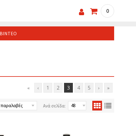
0
ΒΊΝΤΕΟ
«
‹
1
2
3
4
5
›
»
Ανά σελίδα: