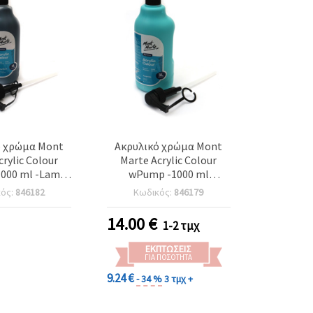
ό χρώμα Mont
Ακρυλικό χρώμα Mont
crylic Colour
Marte Acrylic Colour
000 ml -Lamp
wPump -1000 ml
Black
-τυρκουάζ
κός:
846182
Κωδικός:
846179
14.00
€
1-2 τμχ
ΕΚΠΤΏΣΕΙΣ
ΓΙΑ ΠΟΣΌΤΗΤΑ
9.24 €
- 34 %
3 τμχ +