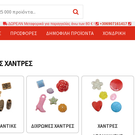
ΔΩΡΕΑΝ Μεταφορικά για παραγγελίες άνω των 80 € !
+306907161417
Σ
ΠΡΟΣΦΟΡΈΣ
ΔΗΜΟΦΙΛΉ ΠΡΟΪΌΝΤΑ
ΧΟΝΔΡΙΚΉ
Σ ΧΆΝΤΡΕΣ
 ΑΝΤΙΚΈ
ΔΊΧΡΩΜΕΣ ΧΆΝΤΡΕΣ
ΧΆΝΤΡΕΣ