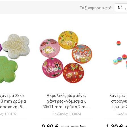
Ταξινόμηση κατά:
χάντρα 28x5
Ακρυλικές βαμμένες
Χάντρες 
α
χάντρες «νόμισμα»,
στρογγυ
όσκονη -50
30x11 mm, τρύπα 2 mm,
τρύπα 
γραμμάρια ~ 18 τεμάχια
ανάμικτα χρώματα MIX -
χρώματα 
ός:
133102
Κωδικός:
133024
Κωδι
20 γρ., 3 τεμ.
0.60
€
1.30
€