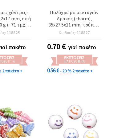
μες χάντρες-
Πολύχρωμο μενταγιόν
12x17 mm, οπή
Δράκος (charm),
0 g (~71 τμχ.),
35x27.5x11 mm, τρύπα 2
οσμήματα,
mm, συσκευασία 5 τεμ.
κός:
118825
Κωδικός:
118827
α, κολιέ και
ηση, ασόρτι
0.70
€
για1 πακέτο
για1 πακέτο
ΠΤΏΣΕΙΣ
ΕΚΠΤΏΣΕΙΣ
 ΠΟΣΌΤΗΤΑ
ΓΙΑ ΠΟΣΌΤΗΤΑ
0.56 €
%
2 πακέτο +
- 20 %
2 πακέτο +