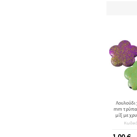
Λουλούδι 
mm τρύπα 3 mm χρώμ
μίξ με χρυσ
Κωδικ
1.00
€