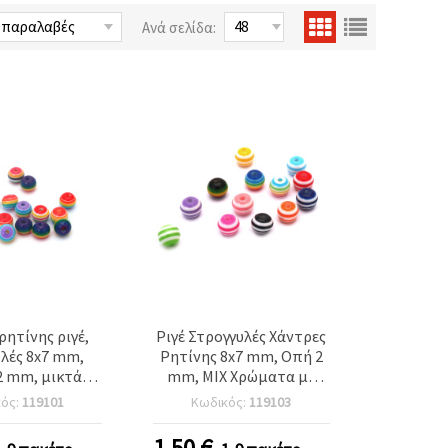
Ανά σελίδα:
ρητίνης ριγέ,
Ριγέ Στρογγυλές Χάντρες
λές 8x7 mm,
Ρητίνης 8x7 mm, Οπή 2
2 mm, μικτά
mm, MIX Χρώματα με
- 50 τεμάχια
Λευκή Ρίγα - 50 τεμ.
κός:
119101
Κωδικός:
119103
1.50
€