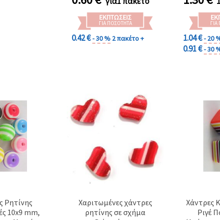
για1 πακέτο
ΕΚΠΤΏΣΕΙΣ
ΕΚ
ΓΙΑ ΠΟΣΌΤΗΤΑ
ΓΙΑ
0.42 €
1.04 €
- 30 %
2 πακέτο +
- 20 
0.91 €
- 30 
ς Ρητίνης
Χαριτωμένες χάντρες
Χάντρες Κ
ές 10x9 mm,
ρητίνης σε σχήμα
Ριγέ 