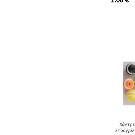
Χάντρε
Στρογγυλ