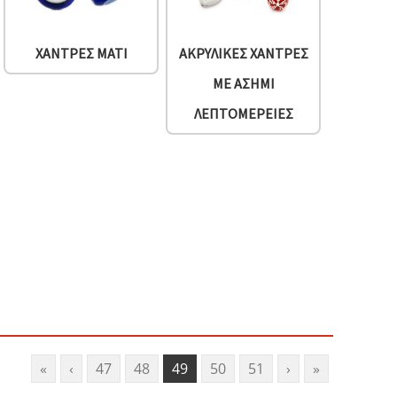
ΧΆΝΤΡΕΣ ΜΆΤΙ
ΑΚΡΥΛΙΚΈΣ ΧΆΝΤΡΕΣ
ΜΕ ΑΣΗΜΊ
ΛΕΠΤΟΜΈΡΕΙΕΣ
«
‹
47
48
49
50
51
›
»