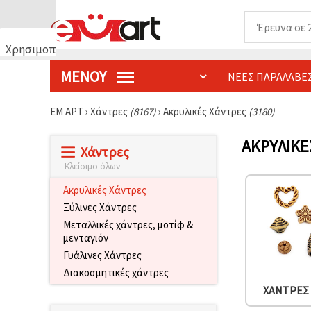
Χρησιμοποιούμε
cookies
ΜΕΝΟΎ
ΝΈΕΣ ΠΑΡΑΛΑΒΈ
🍪
Χρησιμοποιούμε
cookies και
ΕΜ ΑΡΤ
›
Χάντρες
(8167)
›
Ακρυλικές Χάντρες
(3180)
παρόμοιες
τεχνολογίες
για να
ΑΚΡΥΛΙΚΈ
Χάντρες
διασφαλίσουμε
τη σωστή
Κλείσιμο όλων
λειτουργία
του
Ακρυλικές Χάντρες
ιστότοπου,
να
Ξύλινες Χάντρες
βελτιώσουμε
Μεταλλικές χάντρες, μοτίφ &
την
μενταγιόν
εμπειρία
σας και, με
Γυάλινες Χάντρες
τη
Διακοσμητικές χάντρες
συγκατάθεσή
σας, να
ΧΆΝΤΡΕΣ
αναλύουμε
την