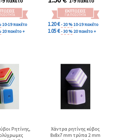
1-9 πακέτο
1-9 πακέτο
ΠΤΏΣΕΙΣ
ΕΚΠΤΏΣΕΙΣ
 ΠΟΣΌΤΗΤΑ
ΓΙΑ ΠΟΣΌΤΗΤΑ
1.20 €
%
10-19 πακέτο
- 20 %
10-19 πακέτο
1.05 €
%
20 πακέτο +
- 30 %
20 πακέτο +
ύβοι Ρητίνης,
Χάντρα ρητίνης κύβος
Πολύχρωμες
8x8x7 mm τρύπα 2 mm