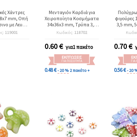
ικές Χάντρες
Μενταγιόν Καρδιά για
Πολύχρω
x8x7 mm, Οπή
Χειροποίητα Κοσμήματα
φιγούρες 
ινο με Λευκές
34x36x3 mm, Τρύπα 3,5
3,5 mm, 5
- 50 τεμ.
mm, Διάφανο
για κ
ός:
119001
Κωδικός:
118702
Κωδι
Πολύχρωμο με Μαύρη
βραχιόλι
Λεπτομέρεια - 4 τεμάχια
διακόσμ
0.60
€
0.70
€
για1 πακέτο
ΕΚΠΤΏΣΕΙΣ
ΕΚ
ΓΙΑ ΠΟΣΌΤΗΤΑ
ΓΙΑ
0.48 €
0.56 €
- 20 %
2 πακέτο +
- 20 