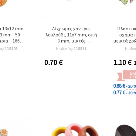
mm
Δίχρωμες χάντρες
Πλαστικέ
3 mm - 50
λουλούδι, 11x7 mm, οπή
σχήμα 
ρια ~ 166
3 mm, μικτές
μεικτά χρ
ματος μίξ
αποχρώσεις - 20 γρ. (~70
mm, τρύπ
ός:
118803
Κωδικός:
118811
Κωδι
τεμ.)
γραμμάρι
0.70
€
1.10
€
ΕΚ
ΓΙΑ
0.88 €
- 20 
0.77 €
- 30 