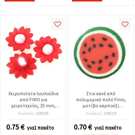
Χειροποίητα λουλούδια
Στικ κανέ από
από FIMO για
πολυμερικό πηλό Fimo,
χειροτεχνίες, 25 mm,
μοτίβο καρπούζι
κόκκινα – 4 τεμ.
(κόκκινο/πράσινο),
Κωδικός:
109325
Κωδικός:
109119
κυλινδρικά 5×50 mm, 3
τεμ. – για κοσμήματα,
0.75
€
0.70
€
για1 πακέτο
για1 πακέτο
nail art, ρητίνη &