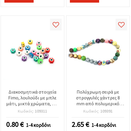
Διακοσμητικά στοιχεία
Πολύχρωμη σειρά με
Fimo, λουλούδι με μπλε
στρογγυλές χάντρες 8
μάτι, μικτά χρώματα, 9x4
mm από πολυμερικό
mm, τρύπα 2 mm - 20
πηλό FIMO, οπή 2 mm -
Κωδικός:
109311
Κωδικός:
109391
τεμ.
49 τεμ.
0.80
€
2.65
€
1-4 κορδόνι
1-4 κορδόνι