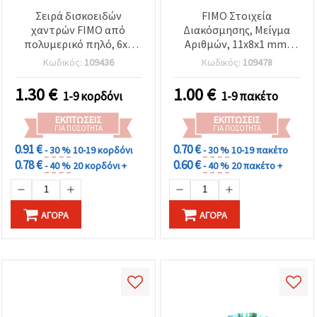
Σειρά δισκοειδών
FIMO Στοιχεία
χαντρών FIMO από
Διακόσμησης, Μείγμα
πολυμερικό πηλό, 6x1
Αριθμών, 11x8x1 mm,
mm, οπή 2 mm, λαδί,
Μικτά Χρώματα - 20 γρ.
Κωδικός:
109436
Κωδικός:
109478
περίπου 320 τεμ.
1.30
€
1.00
€
1-9 κορδόνι
1-9 πακέτο
ΕΚΠΤΏΣΕΙΣ
ΕΚΠΤΏΣΕΙΣ
ΓΙΑ ΠΟΣΌΤΗΤΑ
ΓΙΑ ΠΟΣΌΤΗΤΑ
0.91 €
0.70 €
- 30 %
10-19 κορδόνι
- 30 %
10-19 πακέτο
0.78 €
0.60 €
- 40 %
20 κορδόνι +
- 40 %
20 πακέτο +
ΑΓΟΡΆ
ΑΓΟΡΆ