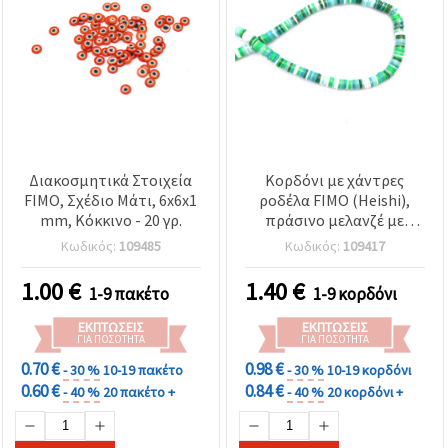
Διακοσμητικά Στοιχεία
Κορδόνι με χάντρες
FIMO, Σχέδιο Μάτι, 6x6x1
ροδέλα FIMO (Heishi),
mm, Κόκκινο - 20 γρ.
πράσινο μελανζέ με
χρωστική σε χρυσό
Κωδικός:
109485
Κωδικός:
109417
χρώμα, 6x1 mm, οπή 2
mm, ~350 τεμ.
1.00
€
1.40
€
1-9 πακέτο
1-9 κορδόνι
ΕΚΠΤΏΣΕΙΣ
ΕΚΠΤΏΣΕΙΣ
ΓΙΑ ΠΟΣΌΤΗΤΑ
ΓΙΑ ΠΟΣΌΤΗΤΑ
0.70 €
0.98 €
- 30 %
10-19 πακέτο
- 30 %
10-19 κορδόνι
0.60 €
0.84 €
- 40 %
20 πακέτο +
- 40 %
20 κορδόνι +