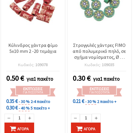
Κύλινδρος χάντρα φίμο
Στρογγυλές χάντρες FIMO
5x10 mm 2 -20 τεμάχια
από πολυμερικό πηλό, σε
σχήμα νομίσματος, Ø 10
mm, πράσινες με ανθικό
Κωδικός:
109078
Κωδικός:
109035
μοτίβο, με οπή για
πέρασμα κορδονιού,
0.50
€
0.30
€
για1 πακέτο
για1 πακέτο
Σχέδιο Νο. 35 – 10 τεμ.
ΕΚΠΤΏΣΕΙΣ
ΕΚΠΤΏΣΕΙΣ
ΓΙΑ ΠΟΣΌΤΗΤΑ
ΓΙΑ ΠΟΣΌΤΗΤΑ
0.35 €
0.21 €
- 30 %
2-4 πακέτο
- 30 %
2 πακέτο +
0.30 €
- 40 %
5 πακέτο +
ΑΓΟΡΆ
ΑΓΟΡΆ