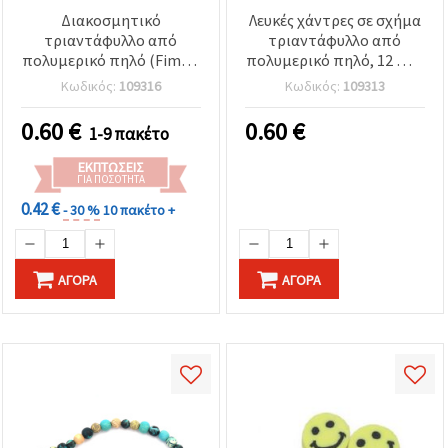
Διακοσμητικό
Λευκές χάντρες σε σχήμα
τριαντάφυλλο από
τριαντάφυλλο από
πολυμερικό πηλό (Fimo),
πολυμερικό πηλό, 12 mm
12 mm, γκρι – σετ 5 τεμ.,
- Συσκευασία 5 τεμ.
Κωδικός:
109316
Κωδικός:
109313
στοιχεία για κατασκευή
κοσμημάτων,
0.60
€
0.60
€
1-9 πακέτο
διακόσμηση,
χειροτεχνίες &
ΕΚΠΤΏΣΕΙΣ
scrapbooking
ΓΙΑ ΠΟΣΌΤΗΤΑ
0.42 €
- 30 %
10 πακέτο +
ΑΓΟΡΆ
ΑΓΟΡΆ