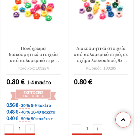
Πολύχρωμα
Διακοσμητικά στοιχεία
διακοσμητικά στοιχεία
από πολυμερικό πηλό, σε
από πολυμερικό πηλό
σχήμα λουλουδιού, 9x4
Fimo, λουλούδια (μεικτά)
mm, τρύπα 2 mm, μικτά
Κωδικός:
109284
Κωδικός:
109285
10x10x4 mm, οπή: 2 mm –
χρώματα - 20 τεμ.
Ιδανικά για κοσμήματα,
0.80
€
0.80
€
1-4 πακέτο
αξεσουάρ & DIY
χειροτεχνίες –
ΕΚΠΤΏΣΕΙΣ
Συσκευασία 20 τεμ.
ΓΙΑ ΠΟΣΌΤΗΤΑ
0.56 €
- 30 %
5-9 πακέτο
0.48 €
- 40 %
10-49 πακέτο
0.40 €
- 50 %
50 πακέτο +