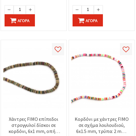
ΑΓΟΡΆ
ΑΓΟΡΆ
Χάντρες FIMO επίπεδοι
Κορδόνι με χάντρες FIMO
στρογγυλοί δίσκοι σε
σε σχήμα λουλουδιού,
κορδόνι, 6x1 mm, οπή 2
6x1.5 mm, τρύπα: 2 mm,