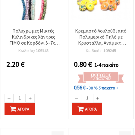
Πολύχρωμες Μικτές
Κρεμαστό Λουλούδι από
Κυλινδρικές Χάντρες
Πολυμερικό Πηλό με
FIMO σε Κορδόνι 5~7x6
Κρύσταλλα, Ανάμικτα
mm, Τρύπα: 1,5~2 mm –
Χρώματα (MIX), 24x24x3
Κωδικός:
109143
Κωδικός:
109245
Ιδανικές για κοσμήματα,
mm, Οπή: 1,5 mm, 5 τεμ.
χειροτεχνίες & DIY έργα,
2.20
€
0.80
€
1-4 πακέτο
~61 τεμ.
ΕΚΠΤΏΣΕΙΣ
ΓΙΑ ΠΟΣΌΤΗΤΑ
0.56 €
- 30 %
5 πακέτο +
ΑΓΟΡΆ
ΑΓΟΡΆ