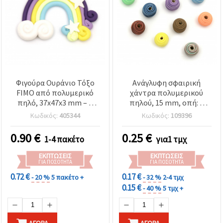
Φιγούρα Ουράνιο Τόξο
Ανάγλυφη σφαιρική
FIMO από πολυμερικό
χάντρα πολυμερικού
πηλό, 37x47x3 mm – 2
πηλού, 15 mm, οπή: 3
τεμάχια
mm, ανάμεικτα χρώματα
Κωδικός:
405344
Κωδικός:
109396
- 1 τεμ.
0.90
€
0.25
€
1-4 πακέτο
για1 τμχ
ΕΚΠΤΏΣΕΙΣ
ΕΚΠΤΏΣΕΙΣ
ΓΙΑ ΠΟΣΌΤΗΤΑ
ΓΙΑ ΠΟΣΌΤΗΤΑ
0.72 €
0.17 €
- 20 %
5 πακέτο +
- 32 %
2-4 τμχ
0.15 €
- 40 %
5 τμχ +
ΑΓΟΡΆ
ΑΓΟΡΆ