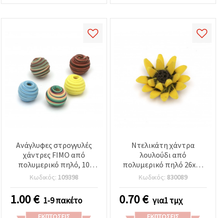
Ανάγλυφες στρογγυλές
Ντελικάτη χάντρα
χάντρες FIMO από
λουλούδι από
πολυμερικό πηλό, 10
πολυμερικό πηλό 26x10
mm, τρύπα 3 mm, μικτά
mm – ιδανική για
Κωδικός:
109398
Κωδικός:
830089
χρώματα – 5 τεμ.
κοσμήματα, αξεσουάρ &
DIY χειροτεχνίες – 1 τεμ.
1.00
€
0.70
€
1-9 πακέτο
για1 τμχ
ΕΚΠΤΏΣΕΙΣ
ΕΚΠΤΏΣΕΙΣ