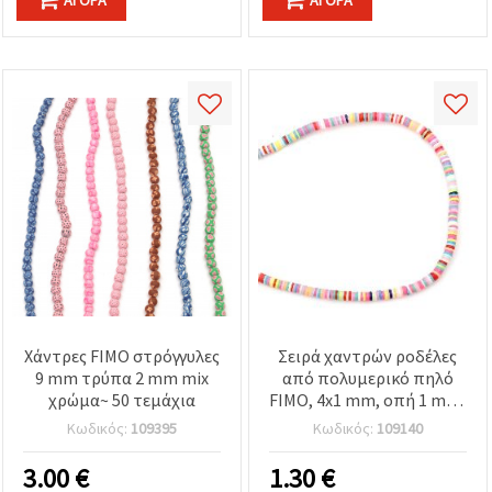
Χάντρες FIMO στρόγγυλες
Σειρά χαντρών ροδέλες
9 mm τρύπα 2 mm mix
από πολυμερικό πηλό
χρώμα~ 50 τεμάχια
FIMO, 4x1 mm, οπή 1 mm,
μικτά χρώματα, ~380
Κωδικός:
109395
Κωδικός:
109140
τεμ.
3.00
€
1.30
€