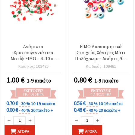
επισκεψιμότητα
και να
προβάλλουμε
πιο σχετικό
περιεχόμενο
και
διαφημίσεις,
μεταξύ
άλλων με
Ανάμικτα
FIMO Διακοσμητικά
τη βοήθεια
των
Χριστουγεννιάτικα
Στοιχεία, Χάντρες Μάτι
συνεργατών
Μοτίφ FIMO – 4–10 x 1
Πολύχρωμες Ασόρτι, 9x4
μας για
mm, Συσκευασία 20 g
mm, Τρύπα 2 mm - 20
αναλύσεις
Κωδικός:
109475
Κωδικός:
109461
τμχ
και
μάρκετινγκ.
1.00
€
0.80
€
1-9 πακέτο
1-9 πακέτο
Μπορείτε
να
ΕΚΠΤΏΣΕΙΣ
ΕΚΠΤΏΣΕΙΣ
συμφωνήσετε
ΓΙΑ ΠΟΣΌΤΗΤΑ
ΓΙΑ ΠΟΣΌΤΗΤΑ
να
χρησιμοποιήσετε
0.70 €
0.56 €
- 30 %
10-19 πακέτο
- 30 %
10-19 πακέτο
όλα τα
0.60 €
0.48 €
- 40 %
20 πακέτο +
- 40 %
20 πακέτο +
cookies
κάνοντας
κλικ στον
ιστότοπο!
Ή
ΑΓΟΡΆ
ΑΓΟΡΆ