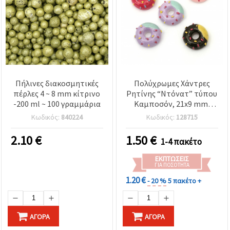
Πήλινες διακοσμητικές
Πολύχρωμες Χάντρες
πέρλες 4 ~ 8 mm κίτρινο
Ρητίνης “Ντόνατ” τύπου
-200 ml ~ 100 γραμμάρια
Καμποσόν, 21x9 mm,
Μικτά Χρώματα, Σετ 5
Κωδικός:
840224
Κωδικός:
128715
τεμ. – για Κοσμήματα,
Διακόσμηση,
2.10
€
1.50
€
1-4 πακέτο
Scrapbooking και DIY
Χειροτεχνίες
ΕΚΠΤΏΣΕΙΣ
ΓΙΑ ΠΟΣΌΤΗΤΑ
1.20 €
- 20 %
5 πακέτο +
ΑΓΟΡΆ
ΑΓΟΡΆ