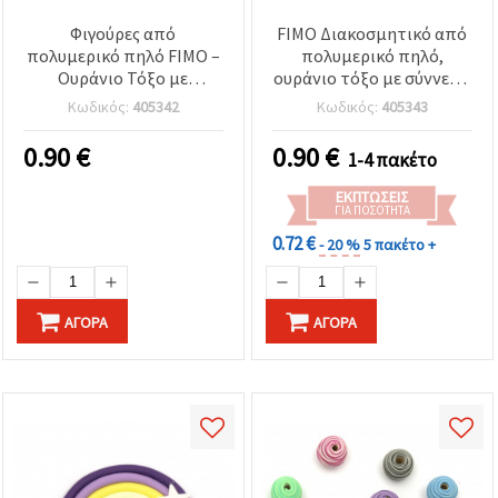
Φιγούρες από
FIMO Διακοσμητικό από
πολυμερικό πηλό FIMO –
πολυμερικό πηλό,
Ουράνιο Τόξο με
ουράνιο τόξο με σύννεφα
σύννεφα και λευκά
και αστέρια, παστέλ
Κωδικός:
405342
Κωδικός:
405343
αστέρια, παστέλ
χρώματα, 37x47x3 mm,
χρώματα (ροζ, κίτρινο,
σετ 2 τεμ.
0.90
€
0.90
€
1-4 πακέτο
μπλε, πράσινο), 37x47x3
mm, Σετ 2 τεμ. – για
ΕΚΠΤΏΣΕΙΣ
κοσμήματα, κάρτες,
ΓΙΑ ΠΟΣΌΤΗΤΑ
scrapbooking και
0.72 €
- 20 %
5 πακέτο +
διακόσμηση
ΑΓΟΡΆ
ΑΓΟΡΆ