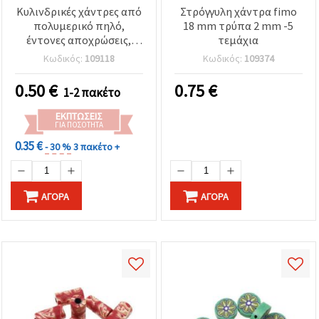
Κυλινδρικές χάντρες από
Στρόγγυλη χάντρα fimo
πολυμερικό πηλό,
18 mm τρύπα 2 mm -5
έντονες αποχρώσεις,
τεμάχια
6,5x11 mm, μοντέλο 26 -
Κωδικός:
109118
Κωδικός:
109374
20 τεμ.
0.50
€
0.75
€
1-2 πακέτο
ΕΚΠΤΏΣΕΙΣ
ΓΙΑ ΠΟΣΌΤΗΤΑ
0.35 €
- 30 %
3 πακέτο +
ΑΓΟΡΆ
ΑΓΟΡΆ