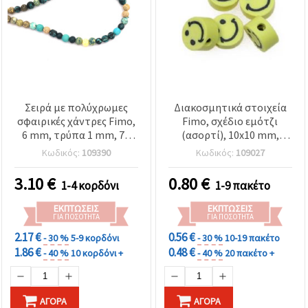
Σειρά με πολύχρωμες
Διακοσμητικά στοιχεία
σφαιρικές χάντρες Fimo,
Fimo, σχέδιο εμότζι
6 mm, τρύπα 1 mm, 73
(ασορτί), 10x10 mm,
τεμ.
τρύπα 2 mm – 20 τεμ.
Κωδικός:
109390
Κωδικός:
109027
3.10
€
0.80
€
1-4 κορδόνι
1-9 πακέτο
ΕΚΠΤΏΣΕΙΣ
ΕΚΠΤΏΣΕΙΣ
ΓΙΑ ΠΟΣΌΤΗΤΑ
ΓΙΑ ΠΟΣΌΤΗΤΑ
2.17 €
0.56 €
- 30 %
5-9 κορδόνι
- 30 %
10-19 πακέτο
1.86 €
0.48 €
- 40 %
10 κορδόνι +
- 40 %
20 πακέτο +
ΑΓΟΡΆ
ΑΓΟΡΆ