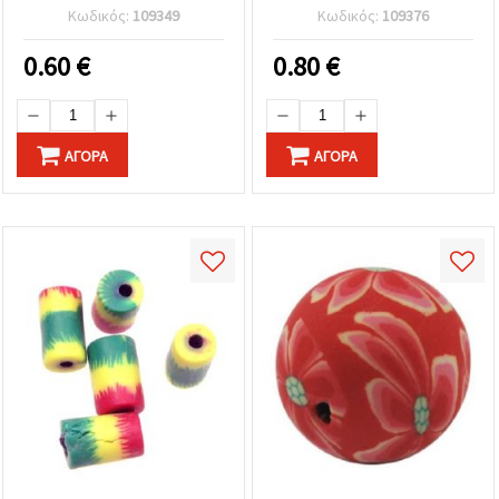
Κωδικός:
109349
Κωδικός:
109376
0.60
€
0.80
€
ΑΓΟΡΆ
ΑΓΟΡΆ