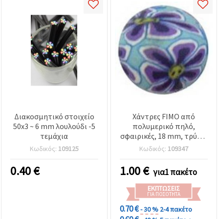
Διακοσμητικό στοιχείο
Χάντρες FIMO από
50x3 ~ 6 mm λουλούδι -5
πολυμερικό πηλό,
τεμάχια
σφαιρικές, 18 mm, τρύπα
2 mm, σετ 10 τεμ.
Κωδικός:
109125
Κωδικός:
109347
0.40
€
1.00
€
για1 πακέτο
ΕΚΠΤΏΣΕΙΣ
ΓΙΑ ΠΟΣΌΤΗΤΑ
0.70 €
- 30 %
2-4 πακέτο