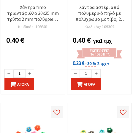
Χάντρα fimo
Χάντρα αστέρι από
τριαντάφυλλο 30x25 mm
πολυμερικό πηλό με
τρύπα 2 mm πολύχρωμο
πολύχρωμο μοτίβο, 28
-1 κομμάτι
mm, οπή 2 mm - 1 τεμ.
Κωδικός:
109301
Κωδικός:
109302
0.40
€
0.40
€
για1 τμχ
ΕΚΠΤΏΣΕΙΣ
ΓΙΑ ΠΟΣΌΤΗΤΑ
0.28 €
- 30 %
2 τμχ +
ΑΓΟΡΆ
ΑΓΟΡΆ