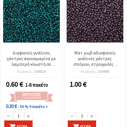
Διαφανείς γυάλινες
Ματ μωβ αδιαφανείς
χάντρες ακουαμαρίνα με
γυάλινες χάντρες
λαμπερή κλωστή σε
σπόρου, στρογγυλές 3
ασημί απόχρωση, 3 mm,
mm, με βαμμένο
Κωδικός:
104824
Κωδικός:
104498
50 g, για DIY χειροτεχνίες
φινίρισμα, συσκευασία 50
και κοσμήματα
g για κατασκευή
0.60
€
1.00
€
1-8 πακέτο
κοσμημάτων, πλέξιμο με
χάντρες & DIY
ΕΚΠΤΏΣΕΙΣ
χειροτεχνίες
ΓΙΑ ΠΟΣΌΤΗΤΑ
0.30 €
- 50 %
9 πακέτο +
ΑΓΟΡΆ
ΑΓΟΡΆ