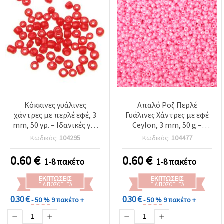
Κόκκινες γυάλινες
Απαλό Ροζ Περλέ
χάντρες με περλέ εφέ, 3
Γυάλινες Χάντρες με εφέ
mm, 50 γρ. – Ιδανικές για
Ceylon, 3 mm, 50 g –
κατασκευή κοσμημάτων
Ιδανικές για κοσμήματα,
Κωδικός:
104295
Κωδικός:
104477
& διακόσμηση
βραχιόλια και DIY
χειροτεχνίες
0.60
€
0.60
€
1-8 πακέτο
1-8 πακέτο
ΕΚΠΤΏΣΕΙΣ
ΕΚΠΤΏΣΕΙΣ
ΓΙΑ ΠΟΣΌΤΗΤΑ
ΓΙΑ ΠΟΣΌΤΗΤΑ
0.30 €
0.30 €
- 50 %
9 πακέτο +
- 50 %
9 πακέτο +