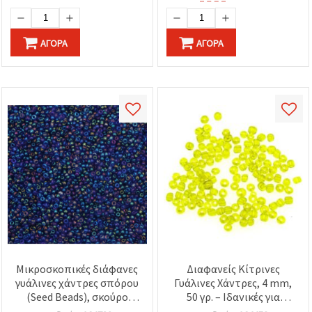
ΑΓΟΡΆ
ΑΓΟΡΆ
Μικροσκοπικές διάφανες
Διαφανείς Κίτρινες
γυάλινες χάντρες σπόρου
Γυάλινες Χάντρες, 4 mm,
(Seed Beads), σκούρο
50 γρ. – Ιδανικές για
μπλε με ιριδίζον
Κοσμήματα &