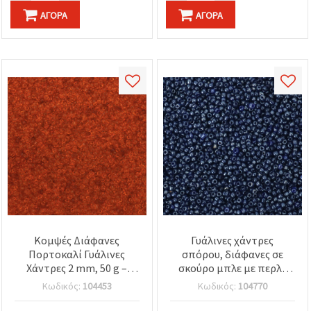
ΑΓΟΡΆ
ΑΓΟΡΆ
Κομψές Διάφανες
Γυάλινες χάντρες
Πορτοκαλί Γυάλινες
σπόρου, διάφανες σε
Χάντρες 2 mm, 50 g –
σκούρο μπλε με περλέ
ιδανικές για κοσμήματα,
φινίρισμα, 3 mm, 50 γρ.
Κωδικός:
104453
Κωδικός:
104770
σκουλαρίκια & κολιέ