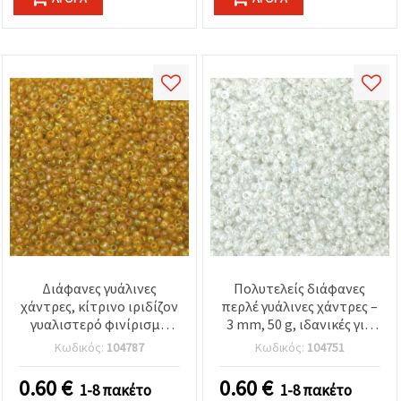
Διάφανες γυάλινες
Πολυτελείς διάφανες
χάντρες, κίτρινο ιριδίζον
περλέ γυάλινες χάντρες –
γυαλιστερό φινίρισμα
3 mm, 50 g, ιδανικές για
(Rainbow), 4 mm, 50 g
premium κοσμήματα,
Κωδικός:
104787
Κωδικός:
104751
σκουλαρίκια & κομψά
αξεσουάρ χειροτεχνίας
0.60
€
0.60
€
1-8 πακέτο
1-8 πακέτο