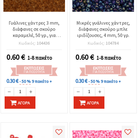
Γυάλινες χάντρες 3 mm,
Μικρές γυάλινες χάντρες,
διάφανες σε σκούρο
διάφανες σκούρο μπλε
καραμελέ, 50 γρ., για
ιριδίζουσες, 4 mm, 50 γρ.
χειροτεχνίες και
Κωδικός:
104436
Κωδικός:
104784
κοσμήματα
0.60
€
0.60
€
1-8 πακέτο
1-8 πακέτο
ΕΚΠΤΏΣΕΙΣ
ΕΚΠΤΏΣΕΙΣ
ΓΙΑ ΠΟΣΌΤΗΤΑ
ΓΙΑ ΠΟΣΌΤΗΤΑ
0.30 €
0.30 €
- 50 %
9 πακέτο +
- 50 %
9 πακέτο +
ΑΓΟΡΆ
ΑΓΟΡΆ