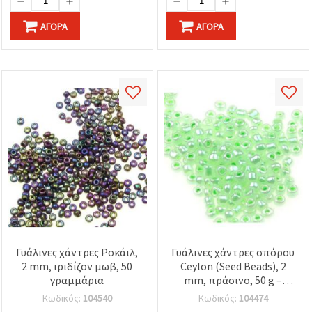
ΑΓΟΡΆ
ΑΓΟΡΆ
Γυάλινες χάντρες Ροκάιλ,
Γυάλινες χάντρες σπόρου
2 mm, ιριδίζον μωβ, 50
Ceylon (Seed Beads), 2
γραμμάρια
mm, πράσινο, 50 g –
ιδανικές για κατασκευή
Κωδικός:
104540
Κωδικός:
104474
κοσμημάτων &