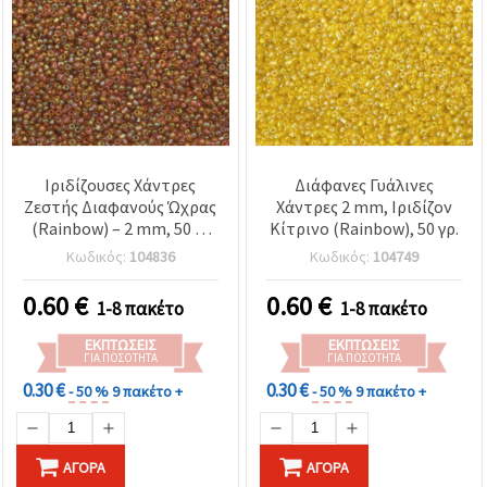
Ιριδίζουσες Χάντρες
Διάφανες Γυάλινες
Ζεστής Διαφανούς Ώχρας
Χάντρες 2 mm, Ιριδίζον
(Rainbow) – 2 mm, 50 g,
Κίτρινο (Rainbow), 50 γρ.
Ιδανικές για Χειροποίητα
Κωδικός:
104836
Κωδικός:
104749
Κοσμήματα,
Φθινοπωρινά Σχέδια &
0.60
€
0.60
€
1-8 πακέτο
1-8 πακέτο
DIY Δημιουργίες
ΕΚΠΤΏΣΕΙΣ
ΕΚΠΤΏΣΕΙΣ
ΓΙΑ ΠΟΣΌΤΗΤΑ
ΓΙΑ ΠΟΣΌΤΗΤΑ
0.30 €
0.30 €
- 50 %
9 πακέτο +
- 50 %
9 πακέτο +
ΑΓΟΡΆ
ΑΓΟΡΆ