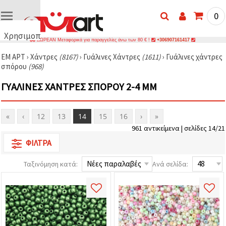
0
Χρησιμοποιούμε
ΔΩΡΕΑΝ Μεταφορικά για παραγγελίες άνω των 80 € !
+306907161417
cookies
ΕΜ ΑΡΤ
›
Χάντρες
(8167)
›
Γυάλινες Χάντρες
(1611)
›
Γυάλινες χάντρες
🍪
σπόρου
(968)
Χρησιμοποιούμε
cookies και
ΓΥΆΛΙΝΕΣ ΧΆΝΤΡΕΣ ΣΠΌΡΟΥ 2-4 MM
παρόμοιες
τεχνολογίες
για να
διασφαλίσουμε
«
‹
12
13
14
15
16
›
»
τη σωστή
λειτουργία
961 αντικείμενα | σελίδες 14/21
του
ιστότοπου,
ΦΊΛΤΡΑ
να
βελτιώσουμε
Ταξινόμηση κατά:
Ανά σελίδα:
την
εμπειρία
σας και, με
τη
συγκατάθεσή
σας, να
αναλύουμε
την