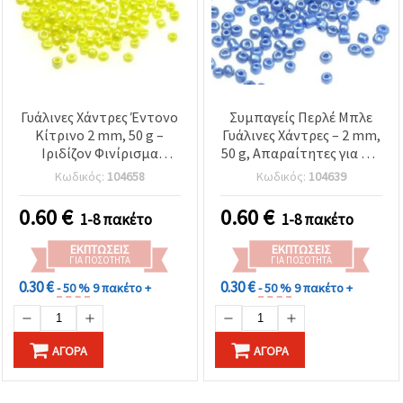
Γυάλινες Χάντρες Έντονο
Συμπαγείς Περλέ Μπλε
Κίτρινο 2 mm, 50 g –
Γυάλινες Χάντρες – 2 mm,
Ιριδίζον Φινίρισμα
50 g, Απαραίτητες για DIY
Ουράνιου Τόξου για
Κοσμήματα, Εργασίες με
Κωδικός:
104658
Κωδικός:
104639
Κοσμήματα & DIY
Χάντρες & Κεντήματα
Χειροτεχνίες
0.60
€
0.60
€
1-8 πακέτο
1-8 πακέτο
ΕΚΠΤΏΣΕΙΣ
ΕΚΠΤΏΣΕΙΣ
ΓΙΑ ΠΟΣΌΤΗΤΑ
ΓΙΑ ΠΟΣΌΤΗΤΑ
0.30 €
0.30 €
- 50 %
9 πακέτο +
- 50 %
9 πακέτο +
ΑΓΟΡΆ
ΑΓΟΡΆ