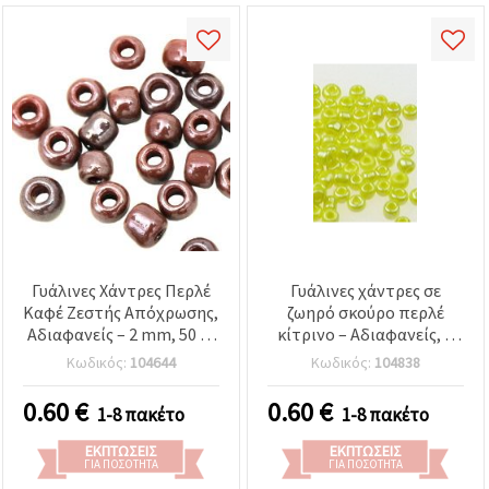
Γυάλινες Χάντρες Περλέ
Γυάλινες χάντρες σε
Καφέ Ζεστής Απόχρωσης,
ζωηρό σκούρο περλέ
Αδιαφανείς – 2 mm, 50 g,
κίτρινο – Αδιαφανείς, 2
Ιδανικές για Χειροποίητα
mm, 50 g, ιδανικές για
Κωδικός:
104644
Κωδικός:
104838
Κοσμήματα,
χειροποίητα κοσμήματα,
Φθινοπωρινά Σχέδια &
καλοκαιρινά σχέδια και
0.60
€
0.60
€
1-8 πακέτο
1-8 πακέτο
Μοναδικές DIY
μοναδικές δημιουργίες
Χειροτεχνίες
DIY
ΕΚΠΤΏΣΕΙΣ
ΕΚΠΤΏΣΕΙΣ
ΓΙΑ ΠΟΣΌΤΗΤΑ
ΓΙΑ ΠΟΣΌΤΗΤΑ