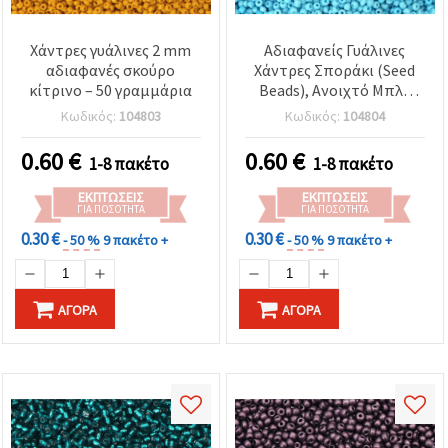
Χάντρες γυάλινες 2 mm
Αδιαφανείς Γυάλινες
αδιαφανές σκούρο
Χάντρες Σποράκι (Seed
κίτρινο – 50 γραμμάρια
Beads), Ανοιχτό Μπλε
Μελάνζ, 2 mm, 50 g –
Κωδικός:
104803
Κωδικός:
104804
Ιδανικές για Χειροτεχνίες
& Διακόσμηση
0.60
€
0.60
€
1-8 πακέτο
1-8 πακέτο
ΕΚΠΤΏΣΕΙΣ
ΕΚΠΤΏΣΕΙΣ
ΓΙΑ ΠΟΣΌΤΗΤΑ
ΓΙΑ ΠΟΣΌΤΗΤΑ
0.30 €
0.30 €
- 50 %
9 πακέτο +
- 50 %
9 πακέτο +
ΑΓΟΡΆ
ΑΓΟΡΆ