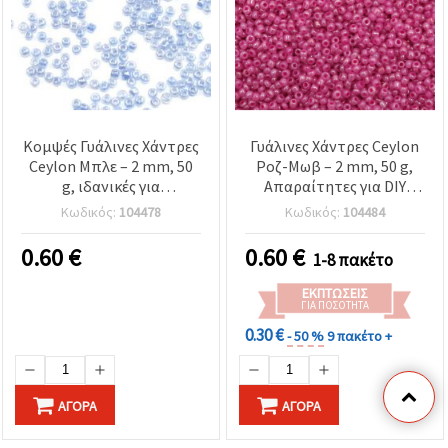
Κομψές Γυάλινες Χάντρες
Γυάλινες Χάντρες Ceylon
Ceylon Μπλε – 2 mm, 50
Ροζ-Μωβ – 2 mm, 50 g,
g, ιδανικές για
Απαραίτητες για DIY
λεπτομέρειες
Κοσμήματα, Κέντημα με
Κωδικός:
104478
Κωδικός:
104484
κοσμημάτων, κολιέ &
Χάντρες & Διακοσμητικές
σκουλαρίκια
Χειροτεχνίες
0.60
€
0.60
€
1-8 πακέτο
ΕΚΠΤΏΣΕΙΣ
ΓΙΑ ΠΟΣΌΤΗΤΑ
0.30 €
- 50 %
9 πακέτο +
ΑΓΟΡΆ
ΑΓΟΡΆ