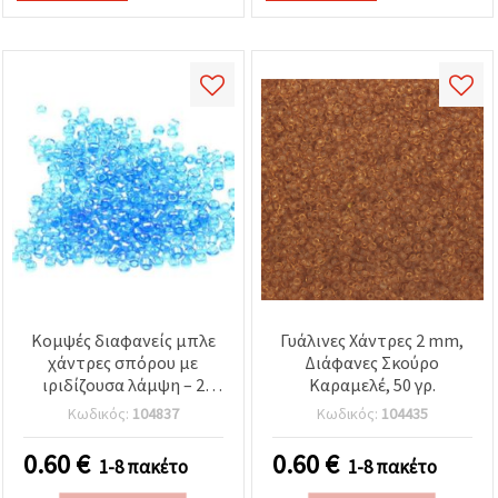
Κομψές διαφανείς μπλε
Γυάλινες Χάντρες 2 mm,
χάντρες σπόρου με
Διάφανες Σκούρο
ιριδίζουσα λάμψη – 2
Καραμελέ, 50 γρ.
mm, 50 g, ιδανικές για
Κωδικός:
104837
Κωδικός:
104435
λεπτομέρειες
κοσμημάτων,
0.60
€
0.60
€
1-8 πακέτο
1-8 πακέτο
σκουλαρίκια & κολιέ