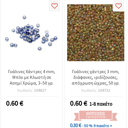
Γυάλινες Χάντρες 4 mm,
Γυάλινες χάντρες 3 mm,
Μπλε με Κλωστή σε
διάφανες, ιριδίζουσες,
Ασημί Χρώμα, 3–50 γρ.
απόχρωση ώχρας, 50 γρ.
Κωδικός:
104627
Κωδικός:
104732
0.60
€
0.60
€
1-8 πακέτο
ΕΚΠΤΏΣΕΙΣ
ΓΙΑ ΠΟΣΌΤΗΤΑ
0.30 €
- 50 %
9 πακέτο +