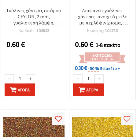
Γυάλινες χάντρες σπόρου
Διαφανείς γυάλινες
CEYLON, 2 mm,
χάντρες, ανοιχτό μπλε
γυαλιστερή λάμψη,
με περλέ φινίρισμα, 2
χρώμα 1125, 50
mm, 50 g
Κωδικός:
104843
Κωδικός:
104780
γραμμάρια, για
κοσμήματα &
0.60
€
0.60
€
1-8 πακέτο
χειροτεχνίες
ΕΚΠΤΏΣΕΙΣ
ΓΙΑ ΠΟΣΌΤΗΤΑ
0.30 €
- 50 %
9 πακέτο +
ΑΓΟΡΆ
ΑΓΟΡΆ