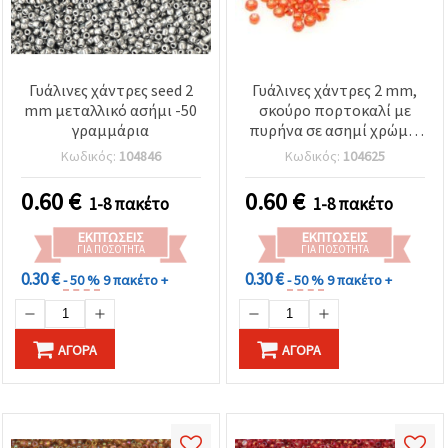
Γυάλινες χάντρες seed 2
Γυάλινες χάντρες 2 mm,
mm μεταλλικό ασήμι -50
σκούρο πορτοκαλί με
γραμμάρια
πυρήνα σε ασημί χρώμα,
50 γραμμάρια
Κωδικός:
104846
Κωδικός:
104625
0.60
€
0.60
€
1-8 πακέτο
1-8 πακέτο
ΕΚΠΤΏΣΕΙΣ
ΕΚΠΤΏΣΕΙΣ
ΓΙΑ ΠΟΣΌΤΗΤΑ
ΓΙΑ ΠΟΣΌΤΗΤΑ
0.30 €
0.30 €
- 50 %
9 πακέτο +
- 50 %
9 πακέτο +
ΑΓΟΡΆ
ΑΓΟΡΆ