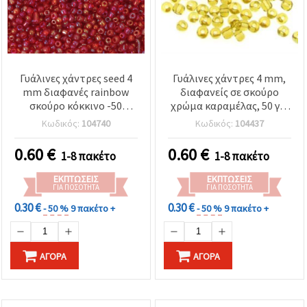
Γυάλινες χάντρες seed 4
Γυάλινες χάντρες 4 mm,
mm διαφανές rainbow
διαφανείς σε σκούρο
σκούρο κόκκινο -50
χρώμα καραμέλας, 50 γρ.
γραμμάρια
– για κοσμήματα &
Κωδικός:
104740
Κωδικός:
104437
χειροτεχνίες
0.60
€
0.60
€
1-8 πακέτο
1-8 πακέτο
ΕΚΠΤΏΣΕΙΣ
ΕΚΠΤΏΣΕΙΣ
ΓΙΑ ΠΟΣΌΤΗΤΑ
ΓΙΑ ΠΟΣΌΤΗΤΑ
0.30 €
0.30 €
- 50 %
9 πακέτο +
- 50 %
9 πακέτο +
ΑΓΟΡΆ
ΑΓΟΡΆ