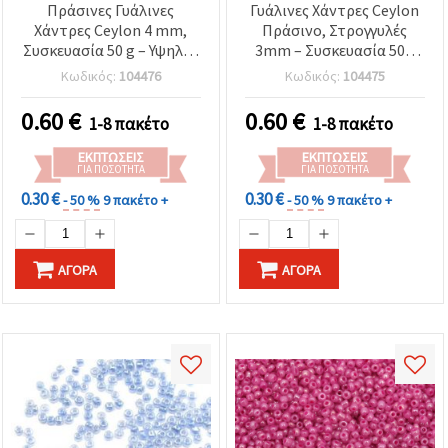
Πράσινες Γυάλινες
Γυάλινες Χάντρες Ceylon
Χάντρες Ceylon 4 mm,
Πράσινο, Στρογγυλές
Συσκευασία 50 g – Υψηλής
3mm – Συσκευασία 50g
Ποιότητας Χύμα Χάντρες
για Κατασκευή
Κωδικός:
104476
Κωδικός:
104475
για Κατασκευή
Κοσμημάτων, Beading &
Κοσμημάτων, Beading &
DIY Χειροτεχνίες
0.60
€
0.60
€
1-8 πακέτο
1-8 πακέτο
DIY Χειροτεχνίες
ΕΚΠΤΏΣΕΙΣ
ΕΚΠΤΏΣΕΙΣ
ΓΙΑ ΠΟΣΌΤΗΤΑ
ΓΙΑ ΠΟΣΌΤΗΤΑ
0.30 €
0.30 €
- 50 %
9 πακέτο +
- 50 %
9 πακέτο +
ΑΓΟΡΆ
ΑΓΟΡΆ