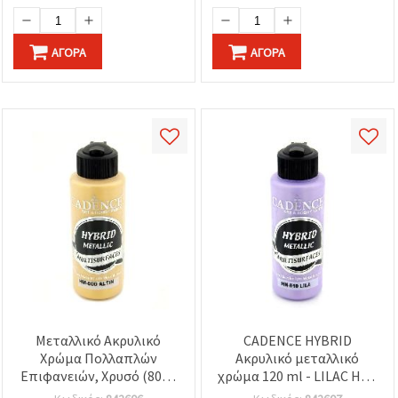
ΑΓΟΡΆ
ΑΓΟΡΆ
Μεταλλικό Ακρυλικό
CADENCE HYBRID
Χρώμα Πολλαπλών
Ακρυλικό μεταλλικό
Επιφανειών, Χρυσό (800),
χρώμα 120 ml - LILAC HM-
120 ml, CADENCE HYBRID
810