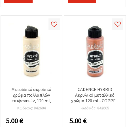
Μεταλλικό ακρυλικό
CADENCE HYBRID
χρώμα πολλαπλών
Ακρυλικό μεταλλικό
επιφανειών, 120 ml,
χρώμα 120 ml - COPPER
CADENCE HYBRID,
805
Κωδικός:
842604
Κωδικός:
842605
μπουκάλι – Χρυσό
Σαμπάνιας (Απόχρωση
5.00
€
5.00
€
803)