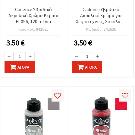
Cadence Υβριδικό
Cadence Υβριδικό
Ακρυλικό Χρώμα Κεράσι
Ακρυλικό Χρώμα για
H-056, 120 ml για
Χειροτεχνίες, Σοκολάτα
Χειροτεχνίες &
H-017, 120 ml
Κωδικός:
842625
Κωδικός:
842626
Κατασκευές
3.50
€
3.50
€
ΑΓΟΡΆ
ΑΓΟΡΆ