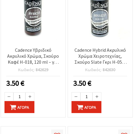
Cadence Υβριδικό
Cadence Hybrid Ακρυλικό
Ακρυλικό Χρώμα, Σκούρο
Χρώμα Χειροτεχνίας,
Καφέ H-018, 120 ml – για
Σκούρο Slate Γκρι H-058,
χειροτεχνίες &
120 ml
Κωδικός:
842629
Κωδικός:
842630
ντεκουπάζ
3.50
€
3.50
€
ΑΓΟΡΆ
ΑΓΟΡΆ