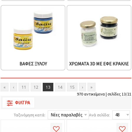
ΒΑΦΈΣ ΞΎΛΟΥ
ΧΡΏΜΑΤΑ 3D ΜΕ ΕΦΈ ΚΡΑΚΛΈ
«
‹
11
12
13
14
15
›
»
970 αντικείμενα | σελίδες 13/21
ΦΊΛΤΡΑ
Ταξινόμηση κατά:
Ανά σελίδα: