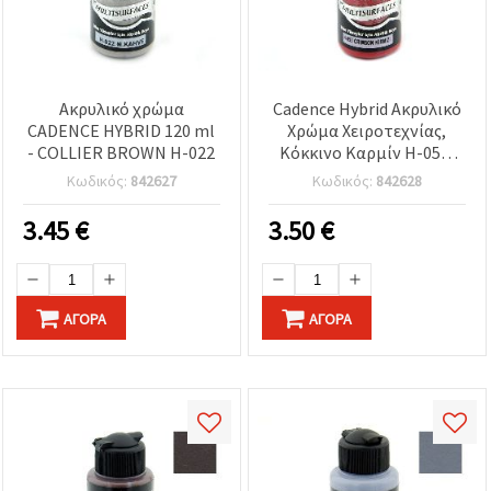
Ακρυλικό χρώμα
Cadence Hybrid Ακρυλικό
CADENCE HYBRID 120 ml
Χρώμα Χειροτεχνίας,
- COLLIER BROWN H-022
Κόκκινο Καρμίν H-053,
120 ml
Κωδικός:
842627
Κωδικός:
842628
3.45
€
3.50
€
ΑΓΟΡΆ
ΑΓΟΡΆ