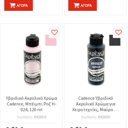
ΑΓΟΡΆ
ΑΓΟΡΆ
Υβριδικό Ακρυλικό Χρώμα
Cadence Υβριδικό
Cadence, Μπέιμπι Ροζ H-
Ακρυλικό Χρώμα για
024, 120 ml
Χειροτεχνίες, Μαύρο H-
060, 120 ml
Κωδικός:
842619
Κωδικός:
842620