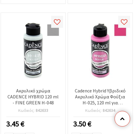
Ακρυλικό χρώμα
Cadence Hybrid Υβριδικό
CADENCE HYBRID 120 ml
Ακρυλικό Χρώμα Φούξια
- FINE GREEN H-048
H-025, 120 ml για
χειροτεχνίες &
Κωδικός:
842633
Κωδικός:
842634
ντεκουπάζ
3.45
€
3.50
€