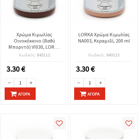
Χρώμα Κιμωλίας
LORKA Χρώμα Κιμωλίας
Οινοκόκκινο (Βαθύ
NA003, Κεραμιδί, 200 ml
Μπορντό) VI030, LORKA
200 ml – Ματ Βιντάζ
Κωδικός:
843112
Κωδικός:
843113
Χρώμα Επίπλων για Ξύλο,
Ντουλάπια, Διακόσμηση
3.30
€
3.30
€
Σπιτιού, DIY &
Χειροτεχνίες
ΑΓΟΡΆ
ΑΓΟΡΆ