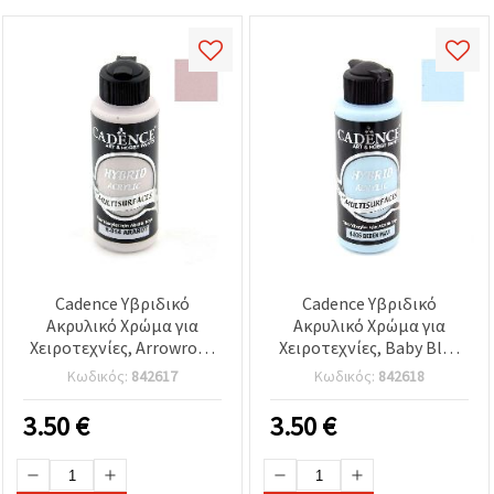
Cadence Υβριδικό
Cadence Υβριδικό
Ακρυλικό Χρώμα για
Ακρυλικό Χρώμα για
Χειροτεχνίες, Arrowroat
Χειροτεχνίες, Baby Blue
H-014, 120 ml
H-035, 120 ml
Κωδικός:
842617
Κωδικός:
842618
3.50
€
3.50
€