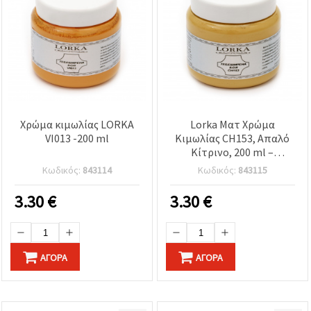
Χρώμα κιμωλίας LORKA
Lorka Ματ Χρώμα
VI013 -200 ml
Κιμωλίας CH153, Απαλό
Κίτρινο, 200 ml –
Πολλαπλών Επιφανειών
Κωδικός:
843114
Κωδικός:
843115
για Έπιπλα &
Χειροτεχνίες, Υπερ-ματ
3.30
€
3.30
€
Φινίρισμα, Γρήγορο
Στέγνωμα, Διακοσμητικό
DIY
ΑΓΟΡΆ
ΑΓΟΡΆ