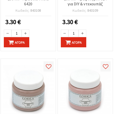
6420
για DIY & ντεκουπάζ
Κωδικός:
843108
Κωδικός:
843109
3.30
€
3.30
€
ΑΓΟΡΆ
ΑΓΟΡΆ