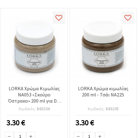
LORKA Χρώμα Κιμωλίας
LORKA Χρώμα κιμωλίας
NA053 «Σκούρο
200 ml - Τσάι NA225
Όστρακο» 200 ml για DIY
& χειροτεχνίες
Κωδικός:
843104
Κωδικός:
843105
3.30
€
3.30
€