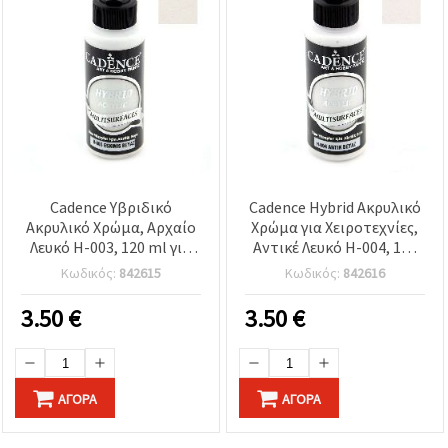
Cadence Υβριδικό
Cadence Hybrid Ακρυλικό
Ακρυλικό Χρώμα, Αρχαίο
Χρώμα για Χειροτεχνίες,
Λευκό H-003, 120 ml για
Αντικέ Λευκό H-004, 120
χειροτεχνίες &
ml
Κωδικός:
842615
Κωδικός:
842616
ντεκουπάζ
3.50
€
3.50
€
ΑΓΟΡΆ
ΑΓΟΡΆ