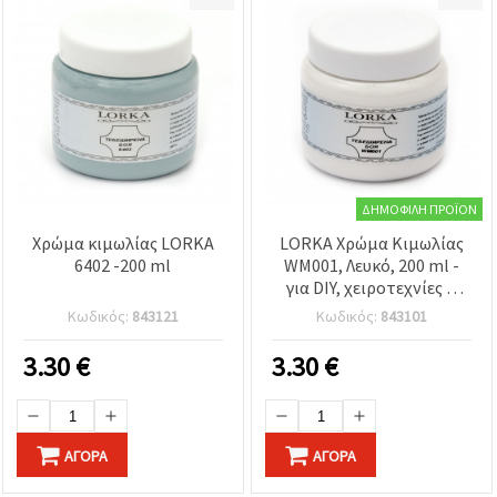
ΔΗΜΟΦΙΛΉ ΠΡΟΪΌΝ
Χρώμα κιμωλίας LORKA
LORKA Χρώμα Κιμωλίας
6402 -200 ml
WM001, Λευκό, 200 ml -
για DIY, χειροτεχνίες &
ντεκουπάζ
Κωδικός:
843121
Κωδικός:
843101
3.30
€
3.30
€
ΑΓΟΡΆ
ΑΓΟΡΆ