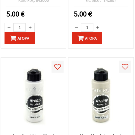
Κωδικός:
842606
Κωδικός:
842607
– Για Τέχνες &
Χειροτεχνίες, Ξύλο, Γυαλί,
5.00
€
5.00
€
Μέταλλο κ.ά.
ΑΓΟΡΆ
ΑΓΟΡΆ