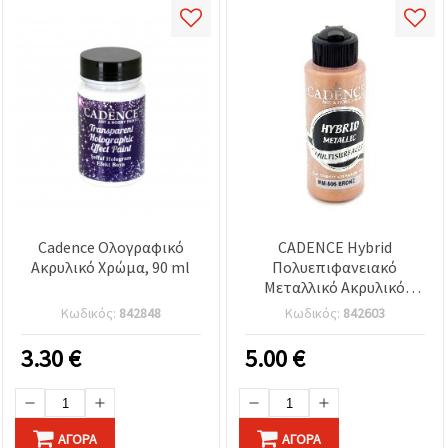
Cadence Ολογραφικό
CADENCE Hybrid
Ακρυλικό Χρώμα, 90 ml
Πολυεπιφανειακό
Μεταλλικό Ακρυλικό
Χρώμα – Μπρονζέ (806),
Κωδικός:
842848
Κωδικός:
842603
120 ml | Χρώμα
χειροτεχνίας για ξύλο,
3.30
€
5.00
€
γυαλί, μέταλλο, πλαστικό
και κεραμικά
ΑΓΟΡΆ
ΑΓΟΡΆ