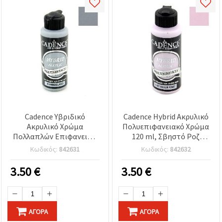
Cadence Υβριδικό
Cadence Hybrid Ακρυλικό
Ακρυλικό Χρώμα
Πολυεπιφανειακό Χρώμα
Πολλαπλών Επιφανειών
120 ml, Σβηστό Ροζ
– Γκρι Delano (H-040), 120
(Απαλό Παστέλ) – Χρώμα
Κωδικός:
842631
Κωδικός:
842632
ml | Πολυχρηστικό
χειροτεχνίας για DIY
Χρώμα Χειροτεχνίας για
κατασκευές
3.50
€
3.50
€
Ξύλο, Γυαλί, Μέταλλο,
Κεραμικά, Καμβά
ΑΓΟΡΆ
ΑΓΟΡΆ