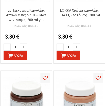
Lorka Χρώμα Κιμωλίας
LORKA Χρώμα κιμωλίας
Απαλό Μπεζ 5210 — Ματ
CH433, Ζεστό Ροζ, 200 ml
Φινίρισμα, 200 ml για
Έπιπλα, Χειροτεχνίες &
Κωδικός:
843110
Κωδικός:
843111
DIY Διακόσμηση Σπιτιού
3.30
€
3.30
€
ΑΓΟΡΆ
ΑΓΟΡΆ