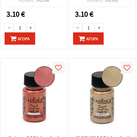
Κωδικός:
842368
Κωδικός:
842369
ml – Premium μεταλλικό
Φινίρισμα Υψηλής
φινίρισμα, ταχείας
Λάμψης για Τέχνη,
3.10
€
3.10
€
ξήρανσης, μη τοξικό,
Χειροτεχνίες, Ντεκουπάζ
πολυεπιφανειακό χρώμα
& DIY
χειροτεχνίας για καμβά,
ξύλο, ύφασμα, χαρτί &
ΑΓΟΡΆ
ΑΓΟΡΆ
κεραμικά