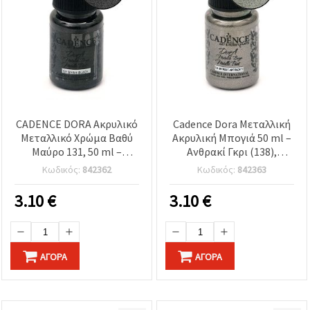
CADENCE DORA Ακρυλικό
Cadence Dora Μεταλλική
Μεταλλικό Χρώμα Βαθύ
Ακρυλική Μπογιά 50 ml –
Μαύρο 131, 50 ml –
Ανθρακί Γκρι (138),
Γρήγορο Στέγνωμα,
Μεταλλικό Φινίρισμα για
Κωδικός:
842362
Κωδικός:
842363
Πολλαπλών Επιφανειών,
Χειροτεχνίες, DIY,
Ιριδίζον Φινίρισμα για
Ντεκουπάζ, Καμβά, Ξύλο,
3.10
€
3.10
€
Χειροτεχνίες & Έργα
Χαρτί, Πλαστικό,
Τέχνης DIY
Μέταλλο, Κεραμικά,
Πολυμερικό Πηλό
ΑΓΟΡΆ
ΑΓΟΡΆ