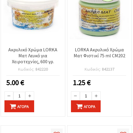
Ακρυλικό Χρώμα LORKA
LORKA Ακρυλικό Χρώμα
Ματ Λευκό για
Ματ Φιστικί 75 ml CM202
Χειροτεχνίες, 600 γρ.
Κωδικός:
842220
Κωδικός:
842137
5.00
€
1.25
€
ΑΓΟΡΆ
ΑΓΟΡΆ