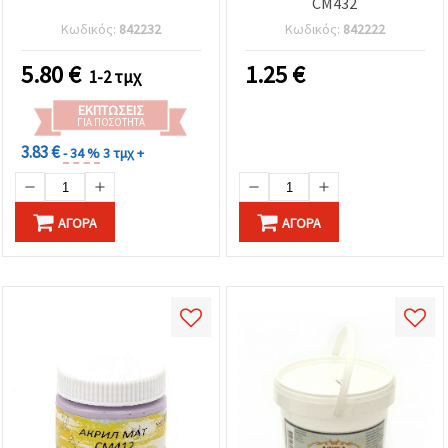
CM432
Κωδικός:
842232
Κωδικός:
842222
5.80
€
1.25
€
1-2 τμχ
ΕΚΠΤΏΣΕΙΣ
ΓΙΑ ΠΟΣΌΤΗΤΑ
3.83 €
- 34 %
3 τμχ +
ΑΓΟΡΆ
ΑΓΟΡΆ