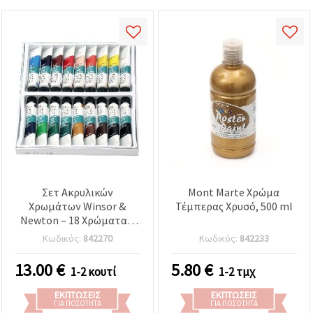
Σετ Ακρυλικών
Mont Marte Χρώμα
Χρωμάτων Winsor &
Τέμπερας Χρυσό, 500 ml
Newton – 18 Χρώματα x
10 ml για Ζωγραφική &
Κωδικός:
842270
Κωδικός:
842233
Χειροτεχνίες
13.00
€
5.80
€
1-2 κουτί
1-2 τμχ
ΕΚΠΤΏΣΕΙΣ
ΕΚΠΤΏΣΕΙΣ
ΓΙΑ ΠΟΣΌΤΗΤΑ
ΓΙΑ ΠΟΣΌΤΗΤΑ