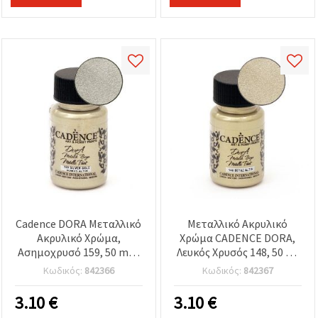
Cadence DORA Μεταλλικό
Μεταλλικό Ακρυλικό
Ακρυλικό Χρώμα,
Χρώμα CADENCE DORA,
Ασημοχρυσό 159, 50 ml –
Λευκός Χρυσός 148, 50 ml
Πολυεπιφάνειας για
– Premium χρώμα
Κωδικός:
842366
Κωδικός:
842367
χειροτεχνίες, DIY &
χειροτεχνίας για DIY &
ντεκουπάζ σε ξύλο,
decoupage, για καμβά,
3.10
€
3.10
€
καμβά, χαρτί κ.ά.
ξύλο, χαρτί (απόχρωση