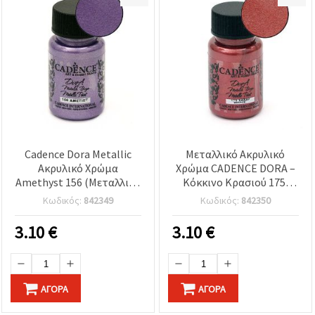
Cadence Dora Metallic
Μεταλλικό Ακρυλικό
Ακρυλικό Χρώμα
Χρώμα CADENCE DORA –
Amethyst 156 (Μεταλλικό
Κόκκινο Κρασιού 175,
Μωβ) – 50 ml για DIY
Μπουκάλι 50 ml |
Κωδικός:
842349
Κωδικός:
842350
χειροτεχνίες σε ξύλο,
Premium Χρώμα
χαρτί, καμβά
Χειροτεχνίας & Χόμπι με
3.10
€
3.10
€
Ιριδίζον Φινίρισμα
ΑΓΟΡΆ
ΑΓΟΡΆ