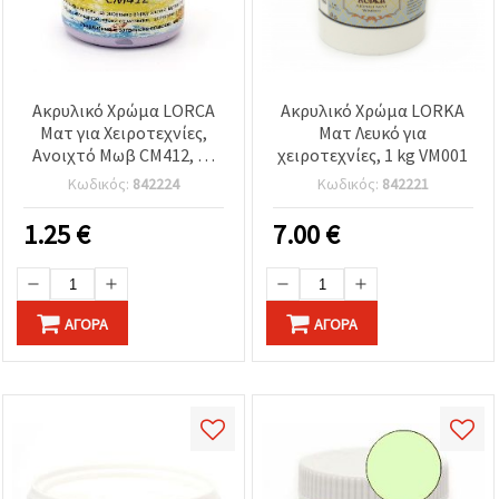
Ακρυλικό Χρώμα LORCA
Ακρυλικό Χρώμα LORKA
Ματ για Χειροτεχνίες,
Ματ Λευκό για
Ανοιχτό Μωβ CM412, 75
χειροτεχνίες, 1 kg VM001
ml
Κωδικός:
842224
Κωδικός:
842221
1.25
€
7.00
€
ΑΓΟΡΆ
ΑΓΟΡΆ