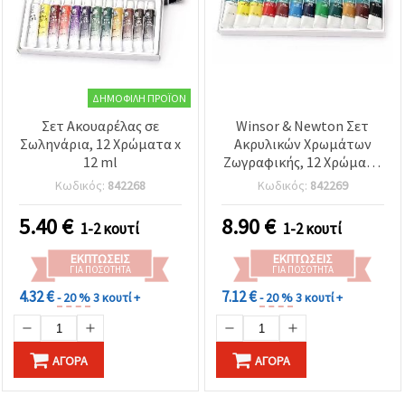
ΔΗΜΟΦΙΛΉ ΠΡΟΪΌΝ
Σετ Ακουαρέλας σε
Winsor & Newton Σετ
Σωληνάρια, 12 Χρώματα x
Ακρυλικών Χρωμάτων
12 ml
Ζωγραφικής, 12 Χρώματα
x 10 ml
Κωδικός:
842268
Κωδικός:
842269
5.40
€
8.90
€
1-2 κουτί
1-2 κουτί
ΕΚΠΤΏΣΕΙΣ
ΕΚΠΤΏΣΕΙΣ
ΓΙΑ ΠΟΣΌΤΗΤΑ
ΓΙΑ ΠΟΣΌΤΗΤΑ
4.32 €
7.12 €
- 20 %
3 κουτί +
- 20 %
3 κουτί +
ΑΓΟΡΆ
ΑΓΟΡΆ