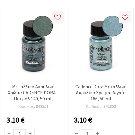
Μεταλλικό Ακρυλικό
Cadence Dora Μεταλλικό
Χρώμα CADENCE DORA –
Ακρυλικό Χρώμα, Αιγαίο
Πετρόλ 140, 50 ml,
166, 50 ml
Ιριδίζον
Κωδικός:
842351
Κωδικός:
842352
Πολυεπιφανειακό Χρώμα
Χειροτεχνίας για Καμβά,
3.10
€
3.10
€
Ξύλο, Χαρτί & DIY
Κατασκευές