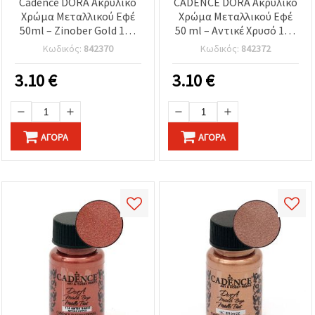
Cadence DORA Ακρυλικό
CADENCE DORA Ακρυλικό
Χρώμα Μεταλλικού Εφέ
Χρώμα Μεταλλικού Εφέ
50ml – Zinober Gold 128
50 ml – Αντικέ Χρυσό 150
(Χρυσό) για Χειροτεχνίες,
(χρυσαφί) Premium
Κωδικός:
842370
Κωδικός:
842372
Χόμπι, DIY &
Χρώμα Χειροτεχνίας για
Καλλιτεχνικές
DIY, καμβά, ξύλο, χαρτί &
3.10
€
3.10
€
Κατασκευές
άλλα
ΑΓΟΡΆ
ΑΓΟΡΆ