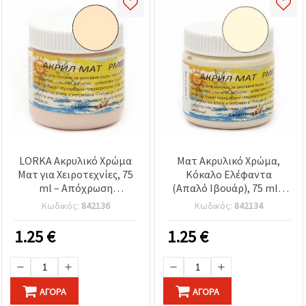
LORKA Ακρυλικό Χρώμα
Ματ Ακρυλικό Χρώμα,
Ματ για Χειροτεχνίες, 75
Κόκαλο Ελέφαντα
ml – Απόχρωση
(Απαλό Ιβουάρ), 75 ml –
Δέρματος PM008
Ιδανικό για Χειροτεχνίες,
Κωδικός:
842136
Κωδικός:
842134
DIY, Καμβά, Ξύλο & Χαρτί
1.25
€
1.25
€
ΑΓΟΡΆ
ΑΓΟΡΆ