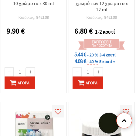
10 χρώματα x 30 ml
χρωμάτων 12 χρώματα x
12 ml
Κωδικός:
842108
Κωδικός:
842109
9.90
€
6.80
€
1-2 κουτί
ΕΚΠΤΏΣΕΙΣ
ΓΙΑ ΠΟΣΌΤΗΤΑ
5.44 €
- 20 %
3-4 κουτί
4.08 €
- 40 %
5 κουτί +
ΑΓΟΡΆ
ΑΓΟΡΆ