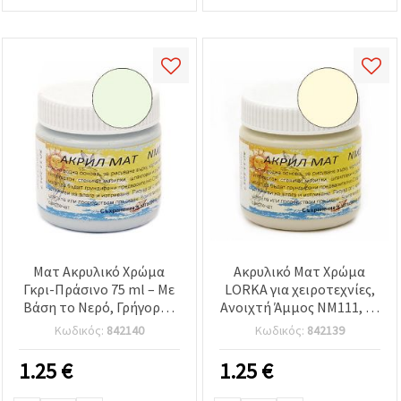
Ματ Ακρυλικό Χρώμα
Ακρυλικό Ματ Χρώμα
Γκρι-Πράσινο 75 ml – Με
LORKA για χειροτεχνίες,
Βάση το Νερό, Γρήγορου
Ανοιχτή Άμμος NM111, 75
Στεγνώματος για Καμβά,
ml
Κωδικός:
842140
Κωδικός:
842139
Ξύλο, Χαρτί & DIY
Χειροτεχνίες
1.25
€
1.25
€