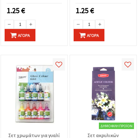
1.25
€
1.25
€
ΑΓΟΡΆ
ΑΓΟΡΆ
ΔΗΜΟΦΙΛΉ ΠΡΟΪΌΝ
Σετ χρωμάτων για γυαλί
Σετ ακρυλικών