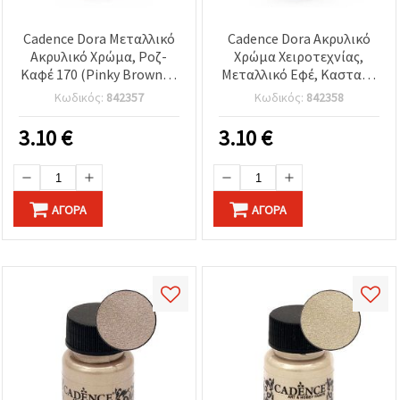
Cadence Dora Μεταλλικό
Cadence Dora Ακρυλικό
Ακρυλικό Χρώμα, Ροζ-
Χρώμα Χειροτεχνίας,
Καφέ 170 (Pinky Brown) –
Μεταλλικό Εφέ, Καστανό
50 ml | Χρώμα
168, 50 ml
Κωδικός:
842357
Κωδικός:
842358
χειροτεχνίας με ιριδίζον
φινίρισμα για DIY, ξύλο,
3.10
€
3.10
€
καμβά & χαρτί
ΑΓΟΡΆ
ΑΓΟΡΆ