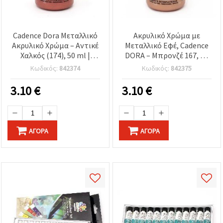
Cadence Dora Μεταλλικό
Ακρυλικό Χρώμα με
Ακρυλικό Χρώμα – Αντικέ
Μεταλλικό Εφέ, Cadence
Χαλκός (174), 50 ml |
DORA – Μπρονζέ 167, 50
Μεταλλικό φινίρισμα για
ml | Μεταλλικό Μπρονζέ
Κωδικός:
842374
Κωδικός:
842375
χειροτεχνίες DIY, ξύλο,
Χρώμα Χειροτεχνίας για
καμβά, χαρτί &
DIY, Καμβά, Ξύλο & Χαρτί
3.10
€
3.10
€
κατασκευές μοντελισμού
ΑΓΟΡΆ
ΑΓΟΡΆ