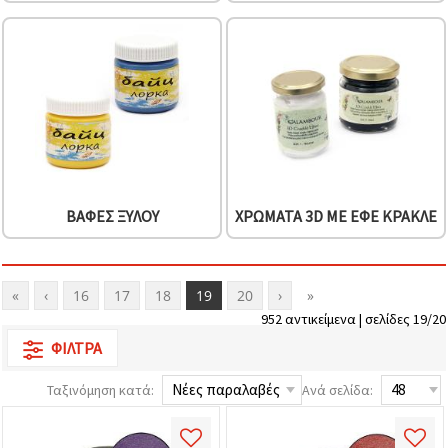
ΒΑΦΈΣ ΞΎΛΟΥ
ΧΡΏΜΑΤΑ 3D ΜΕ ΕΦΈ ΚΡΑΚΛΈ
«
‹
16
17
18
19
20
›
»
952 αντικείμενα | σελίδες 19/20
ΦΊΛΤΡΑ
Ταξινόμηση κατά:
Ανά σελίδα: