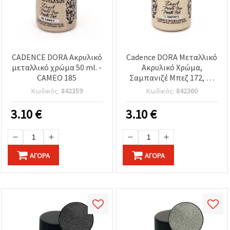
CADENCE DORA Ακρυλικό
Cadence DORA Μεταλλικό
μεταλλικό χρώμα 50 ml. -
Ακρυλικό Χρώμα,
CAMEO 185
Σαμπανιζέ Μπεζ 172, 50
ml – Υδατοδιαλυτό
Κωδικός:
842359
Κωδικός:
842360
χρώμα χειροτεχνίας για
DIY, ξύλο, χαρτί, καμβά &
3.10
€
3.10
€
διακόσμηση σπιτιού
ΑΓΟΡΆ
ΑΓΟΡΆ