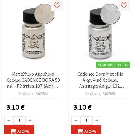
ΔΗΜΟΦΙΛΉ ΠΡΟΪΌΝ
Μεταλλικό Ακρυλικό
Cadence Dora Metallic
Χρώμα CADENCE DORA 50
Ακρυλικό Χρώμα,
ml – Πλατίνα 137 (Ασημί)
Λαμπερό Ασημί 132,
Ιριδίζον,
Μπουκάλι 50 ml - Υψηλή
Κωδικός:
842364
Κωδικός:
842365
Πολυεπιφανειακό για
Γυαλάδα, Πολλαπλών
καμβά, ξύλο, χαρτί, DIY &
Επιφανειών για DIY και
3.10
€
3.10
€
ντεκουπάζ
έργα χειροτεχνίας (ασημί
απόχρωση, όχι
πραγματικό ασήμι)
ΑΓΟΡΆ
ΑΓΟΡΆ