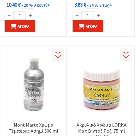
10.40 €
3.83 €
- 20 %
3 κουτί +
- 34 %
3 τμχ +
ΑΓΟΡΆ
ΑΓΟΡΆ
Mont Marte Χρώμα
Ακρυλικό Χρώμα LORKA
Τέμπερας Ασημί 500 ml
Ματ Βιντάζ Ροζ, 75 ml