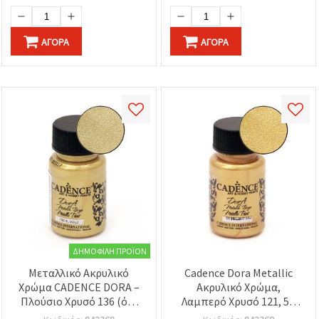
χρυσού, όχι πραγματικός
χρυσός)
ΑΓΟΡΆ
ΑΓΟΡΆ
ΔΗΜΟΦΙΛΉ ΠΡΟΪΌΝ
Μεταλλικό Ακρυλικό
Cadence Dora Metallic
Χρώμα CADENCE DORA –
Ακρυλικό Χρώμα,
Πλούσιο Χρυσό 136 (όχι
Λαμπερό Χρυσό 121, 50
πραγματικό χρυσό), 50
ml – Μεταλλικό