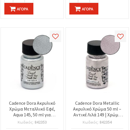
ΑΓΟΡΆ
ΑΓΟΡΆ
Cadence Dora Ακρυλικό
Cadence Dora Metallic
Χρώμα Μεταλλικό Εφέ,
Ακρυλικό Χρώμα 50 ml –
Aqua 145, 50 ml για
Αντικέ Λιλά 149 | Χρώμα
χειροτεχνίες & DIY
Χειροτεχνίας με
Κωδικός:
842353
Κωδικός:
842354
Μεταλλικό Φινίρισμα για