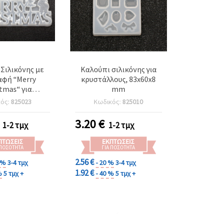
Σιλικόνης με
Καλούπι σιλικόνης για
αφή “Merry
κρυστάλλους, 83x60x8
tmas“ για
mm
ες, 290x150x15
κός:
825023
Κωδικός:
825010
mm
3.20
€
1-2 τμχ
1-2 τμχ
ΠΤΏΣΕΙΣ
ΕΚΠΤΏΣΕΙΣ
 ΠΟΣΌΤΗΤΑ
ΓΙΑ ΠΟΣΌΤΗΤΑ
2.56 €
0 %
3-4 τμχ
- 20 %
3-4 τμχ
1.92 €
%
5 τμχ +
- 40 %
5 τμχ +