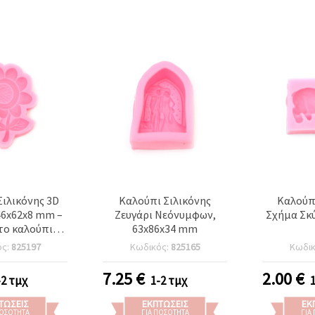
ιλικόνης 3D
Καλούπι Σιλικόνης
Καλούπι
46x62x8 mm –
Ζευγάρι Νεόνυμφων,
Σχήμα Σκύ
ο καλούπι
63x86x34 mm
 για ρητίνη
ός:
825197
Κωδικός:
825165
Κωδι
κή & UV),
ικό πηλό,
7.25
€
2.00
€
-2 τμχ
1-2 τμχ
κερί – Ιδανικό
ιροτεχνίες και
ΤΏΣΕΙΣ
ΕΚΠΤΏΣΕΙΣ
ΕΚ
 κοσμημάτων
ΠΟΣΌΤΗΤΑ
ΓΙΑ ΠΟΣΌΤΗΤΑ
ΓΙΑ