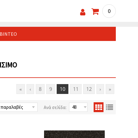
0
ΒΊΝΤΕΟ
ΉΣΙΜΟ
«
‹
8
9
10
11
12
›
»
Ανά σελίδα: