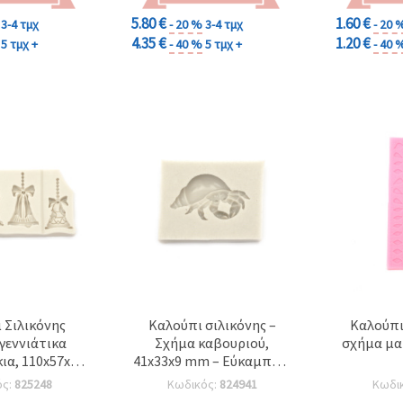
5.80 €
1.60 €
3-4 τμχ
- 20 %
3-4 τμχ
- 20 
4.35 €
1.20 €
5 τμχ +
- 40 %
5 τμχ +
- 40 
 Σιλικόνης
Καλούπι σιλικόνης –
Καλούπι
γεννιάτικα
Σχήμα καβουριού,
σχήμα μα
α, 110x57x9
41x33x9 mm – Εύκαμπτο,
πτο Καλούπι
επαναχρησιμοποιούμενο
ός:
825248
Κωδικός:
824941
Κωδι
 για Ρητίνη,
για χυτεύσεις με εποξική