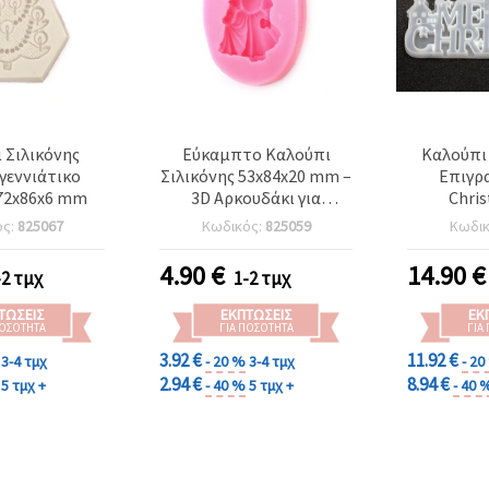
 Σιλικόνης
Εύκαμπτο Καλούπι
Καλούπι 
γεννιάτικο
Σιλικόνης 53x84x20 mm –
Επιγρ
72x86x6 mm
3D Αρκουδάκι για
Chris
Χύτευση με Εποξική/UV
Χειροτεχνί
ός:
825067
Κωδικός:
825059
Κωδι
Ρητίνη, Σαπούνι, Κερί &
Πηλό, DIY Χειροτεχνίες
4.90
€
14.90
€
-2 τμχ
1-2 τμχ
ΤΏΣΕΙΣ
ΕΚΠΤΏΣΕΙΣ
ΕΚ
ΠΟΣΌΤΗΤΑ
ΓΙΑ ΠΟΣΌΤΗΤΑ
ΓΙΑ
3.92 €
11.92 €
3-4 τμχ
- 20 %
3-4 τμχ
- 2
2.94 €
8.94 €
5 τμχ +
- 40 %
5 τμχ +
- 40 