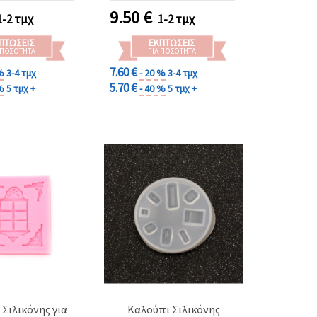
Ιδανικό για Ρητίνη,
9.50
€
1-2 τμχ
1-2 τμχ
Σαπούνι, Κερί &
Δημιουργικές
ΠΤΏΣΕΙΣ
ΕΚΠΤΏΣΕΙΣ
Κατασκευές DIY
 ΠΟΣΌΤΗΤΑ
ΓΙΑ ΠΟΣΌΤΗΤΑ
7.60 €
 %
3-4 τμχ
- 20 %
3-4 τμχ
5.70 €
 %
5 τμχ +
- 40 %
5 τμχ +
Σιλικόνης για
Καλούπι Σιλικόνης