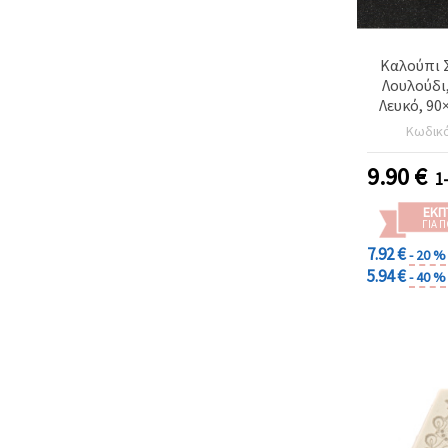
Καλούπι Σ
Λουλούδι
Λευκό, 90
Ευλ
Κωδικ
Αντικολλη
Χειροτεχνί
9.90
€
1
με Εποξι
Πολυμερικ
ΕΚΠ
&
ΓΙΑ 
7.92 €
- 20 %
5.94 €
- 40 %