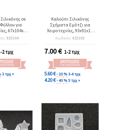
Σιλικόνης σε
Καλούπι Σιλικόνης
Φύλλου για
Σχήματα Εμότζι για
ίες, 67x104x14
Χειροτεχνίες, 93x91x15
mm
mm
κός:
825164
Κωδικός:
825163
7.00
€
1-2 τμχ
1-2 τμχ
ΠΤΏΣΕΙΣ
ΕΚΠΤΏΣΕΙΣ
 ΠΟΣΌΤΗΤΑ
ΓΙΑ ΠΟΣΌΤΗΤΑ
5.60 €
%
3 τμχ +
- 20 %
3-4 τμχ
4.20 €
- 40 %
5 τμχ +