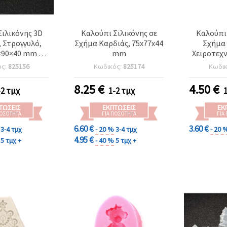
ιλικόνης 3D
Καλούπι Σιλικόνης σε
Καλούπι 
, Στρογγυλό,
Σχήμα Καρδιάς, 75x77x44
Σχήμα 
×90×40 mm –
mm
Χειροτεχν
ύγιστο
ός:
825156
Κωδικός:
825174
Κωδι
τικό Καλούπι
ας για Χύτευση
8.25
€
4.50
€
-2 τμχ
1-2 τμχ
κή Ρητίνη,
ό Πηλό, Γύψο
ΤΏΣΕΙΣ
ΕΚΠΤΏΣΕΙΣ
ΕΚ
 Κερί
ΠΟΣΌΤΗΤΑ
ΓΙΑ ΠΟΣΌΤΗΤΑ
ΓΙΑ
6.60 €
3.60 €
3-4 τμχ
- 20 %
3-4 τμχ
- 20 
4.95 €
5 τμχ +
- 40 %
5 τμχ +