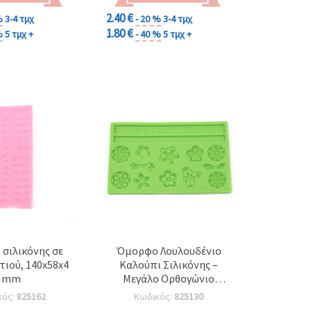
2.40 €
%
3-4 τμχ
- 20 %
3-4 τμχ
1.80 €
%
5 τμχ +
- 40 %
5 τμχ +
 σιλικόνης σε
Όμορφο Λουλουδένιο
τιού, 140x58x4
Καλούπι Σιλικόνης –
mm
Μεγάλο Ορθογώνιο
200x128x8 mm, Σχέδιο με
κός:
825162
Κωδικός:
825130
Πολλά Λουλούδια –