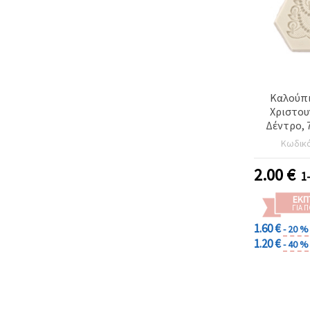
Καλούπι
Χριστου
Δέντρο, 
Κωδικ
2.00
€
1
ΕΚΠ
ΓΙΑ 
1.60 €
- 20 %
1.20 €
- 40 %