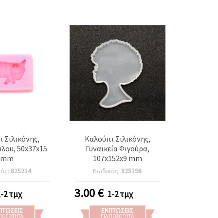
 Σιλικόνης,
Καλούπι Σιλικόνης,
λου, 50x37x15
Γυναικεία Φιγούρα,
mm
107x152x9 mm
κός:
825214
Κωδικός:
825198
3.00
€
1-2 τμχ
1-2 τμχ
ΠΤΏΣΕΙΣ
ΕΚΠΤΏΣΕΙΣ
 ΠΟΣΌΤΗΤΑ
ΓΙΑ ΠΟΣΌΤΗΤΑ