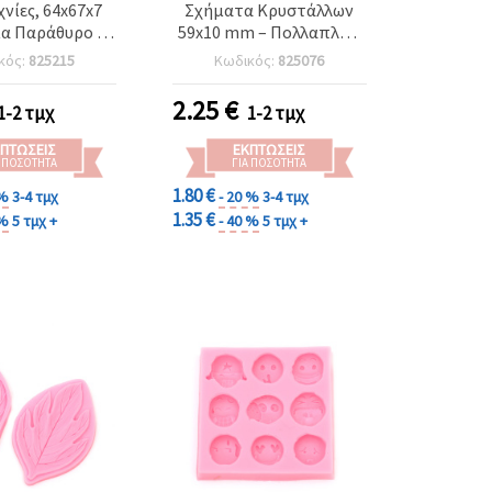
χνίες, 64x67x7
Σχήματα Κρυστάλλων
α Παράθυρο με
59x10 mm – Πολλαπλών
οσμητικές
Σχημάτων για Χύτευση
κός:
825215
Κωδικός:
825076
τομέρειες
με Ρητίνη & UV Εποξική,
DIY Κοσμήματα και
2.25
€
1-2 τμχ
1-2 τμχ
Χειροτεχνίες
ΠΤΏΣΕΙΣ
ΕΚΠΤΏΣΕΙΣ
Α ΠΟΣΌΤΗΤΑ
ΓΙΑ ΠΟΣΌΤΗΤΑ
1.80 €
 %
3-4 τμχ
- 20 %
3-4 τμχ
1.35 €
 %
5 τμχ +
- 40 %
5 τμχ +