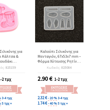
Σιλικόνης για
Καλούπι Σιλικόνης για
ι Κάλτσα &
Μενταγιόν, 67x53x7 mm –
κουδάκι
Φόρμα Χύτευσης Ρητίνης
υγεννιάτικη
Κοσμημάτων
κός:
825159
Κωδικός:
825084
81x78x16 mm –
ποξική Ρητίνη,
2.90
€
1-2 τμχ
1-2 τμχ
ρικό Πηλό,
υση Γύψου
ΠΤΏΣΕΙΣ
ΕΚΠΤΏΣΕΙΣ
 ΠΟΣΌΤΗΤΑ
ΓΙΑ ΠΟΣΌΤΗΤΑ
2.32 €
%
3-4 τμχ
- 20 %
3-4 τμχ
1.74 €
%
5 τμχ +
- 40 %
5 τμχ +