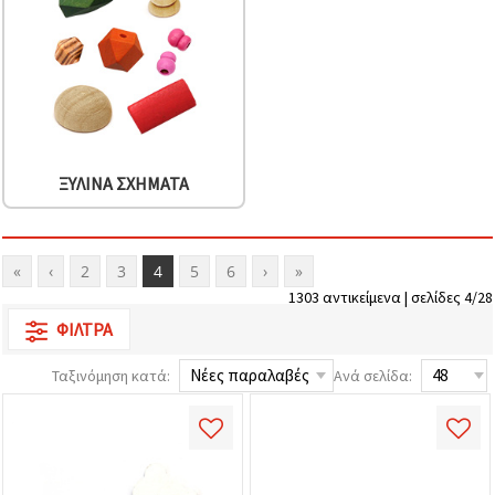
ΞΎΛΙΝΑ ΣΧΉΜΑΤΑ
«
‹
2
3
4
5
6
›
»
1303 αντικείμενα | σελίδες 4/28
ΦΊΛΤΡΑ
Ταξινόμηση κατά:
Ανά σελίδα: