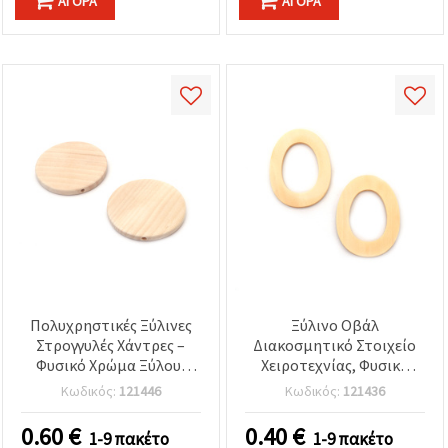
ΑΓΟΡΆ
ΑΓΟΡΆ
Πολυχρηστικές Ξύλινες
Ξύλινο Οβάλ
Στρογγυλές Χάντρες –
Διακοσμητικό Στοιχείο
Φυσικό Χρώμα Ξύλου,
Χειροτεχνίας, Φυσικό
45x5,5 mm, Τρύπα 2 mm,
Χρώμα Ξύλου, 59x45x4
Κωδικός:
121446
Κωδικός:
121436
2 τεμ. – Ιδανικές για
mm, Οπή: 1 mm - 2 τεμ.
Κατασκευή Κοσμημάτων,
0.60
€
0.40
€
1-9 πακέτο
1-9 πακέτο
Μακραμέ & DIY