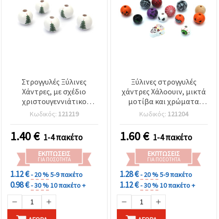
Στρογγυλές Ξύλινες
Ξύλινες στρογγυλές
Χάντρες, με σχέδιο
χάντρες Χάλοουιν, μικτά
χριστουγεννιάτικο
μοτίβα και χρώματα
δέντρο, 15x16 mm, οπή: 4
(κολοκύθα, ιστός
Κωδικός:
121219
Κωδικός:
121204
mm, λευκές, 10 τεμ.
αράχνης, τρομακτικά
πρόσωπα), 15~18 x 16~25
1.40
€
1.60
€
1-4 πακέτο
1-4 πακέτο
mm, οπή 4 mm – 10 τεμ.
ΕΚΠΤΏΣΕΙΣ
ΕΚΠΤΏΣΕΙΣ
ΓΙΑ ΠΟΣΌΤΗΤΑ
ΓΙΑ ΠΟΣΌΤΗΤΑ
1.12 €
1.28 €
- 20 %
5-9 πακέτο
- 20 %
5-9 πακέτο
0.98 €
1.12 €
- 30 %
10 πακέτο +
- 30 %
10 πακέτο +