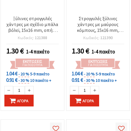
Ξύλινες στρογγυλές
Στρογγυλές ξύλινες
χάντρες με σχέδιο μπάλα
χάντρες με μαύρους
βόλεϊ, 15x16 mm, οπή: 4
κόμπους, 15x16 mm,
mm, λευκό & μαύρο
τρύπα 4 mm, λευκό - 10
Κωδικός:
121388
Κωδικός:
121390
(ασορτί) - 10 τεμ.
τεμ.
1.30
€
1.30
€
1-4 πακέτο
1-4 πακέτο
ΕΚΠΤΏΣΕΙΣ
ΕΚΠΤΏΣΕΙΣ
ΓΙΑ ΠΟΣΌΤΗΤΑ
ΓΙΑ ΠΟΣΌΤΗΤΑ
1.04 €
1.04 €
- 20 %
5-9 πακέτο
- 20 %
5-9 πακέτο
0.91 €
0.91 €
- 30 %
10 πακέτο +
- 30 %
10 πακέτο +
ΑΓΟΡΆ
ΑΓΟΡΆ