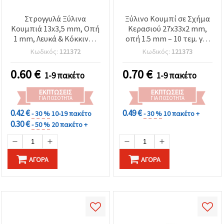
Στρογγυλά Ξύλινα
Ξύλινο Κουμπί σε Σχήμα
Κουμπιά 13x3,5 mm, Οπή
Κερασιού 27x33x2 mm,
1 mm, Λευκά & Κόκκινα -
οπή 1.5 mm – 10 τεμ. για
20 τεμ.
χειροτεχνίες DIY και
Κωδικός:
121372
Κωδικός:
121373
scrapbooking
0.60
€
0.70
€
1-9 πακέτο
1-9 πακέτο
ΕΚΠΤΏΣΕΙΣ
ΕΚΠΤΏΣΕΙΣ
ΓΙΑ ΠΟΣΌΤΗΤΑ
ΓΙΑ ΠΟΣΌΤΗΤΑ
0.42 €
0.49 €
- 30 %
10-19 πακέτο
- 30 %
10 πακέτο +
0.30 €
- 50 %
20 πακέτο +
ΑΓΟΡΆ
ΑΓΟΡΆ