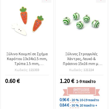
Ξύλινο Κουμπί σε Σχήμα
Ξύλινες Στρογγυλές
Καρότου 13x34x1.5 mm,
Χάντρες, Λευκό &
Τρύπα 1.5 mm,
Πράσινο 15x16 mm με
Πορτοκαλί, Συσκευασία
Τρύπα 4 mm –
Κωδικός:
121333
Κωδικός:
121224
10 τεμ.
Συσκευασία 10 τεμ. για
Κοσμήματα &
0.60
€
1.20
€
1-9 πακέτο
Χειροτεχνίες DIY
(ανάμεικτες)
ΕΚΠΤΏΣΕΙΣ
ΓΙΑ ΠΟΣΌΤΗΤΑ
0.96 €
- 20 %
10-19 πακέτο
0.84 €
- 30 %
20 πακέτο +