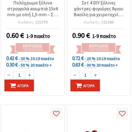
Πολύχρωμα ξύλινα
Σετ 4 DIY ξύλινες
στρογγυλά κουμπιά 15x4
χάντρες-φιγούρες Άγιου
mm με οπή 1,5 mm – Σετ
Βασίλη για χειροτεχνίες,
20 φωτεινών τεμαχίων
20x50 mm, τρύπα: 4 mm –
Κωδικός:
121370
Κωδικός:
121366
για ράψιμο, κοσμήματα &
Συσκευασία 2 σετ
δημιουργικές DIY
0.60
€
0.90
€
1-9 πακέτο
1-9 πακέτο
κατασκευές
ΕΚΠΤΏΣΕΙΣ
ΕΚΠΤΏΣΕΙΣ
ΓΙΑ ΠΟΣΌΤΗΤΑ
ΓΙΑ ΠΟΣΌΤΗΤΑ
0.42 €
0.72 €
- 30 %
10-19 πακέτο
- 20 %
10-19 πακέτο
0.30 €
0.63 €
- 50 %
20 πακέτο +
- 30 %
20 πακέτο +
ΑΓΟΡΆ
ΑΓΟΡΆ