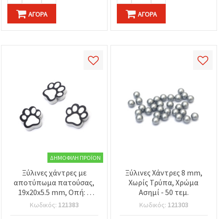
ΑΓΟΡΆ
ΑΓΟΡΆ
ΔΗΜΟΦΙΛΉ ΠΡΟΪΌΝ
Ξύλινες χάντρες με
Ξύλινες Χάντρες 8 mm,
αποτύπωμα πατούσας,
Χωρίς Τρύπα, Χρώμα
19x20x5.5 mm, Οπή: 2
Ασημί - 50 τεμ.
mm, Λευκό και Μαύρο - 5
Κωδικός:
121383
Κωδικός:
121303
τεμ.