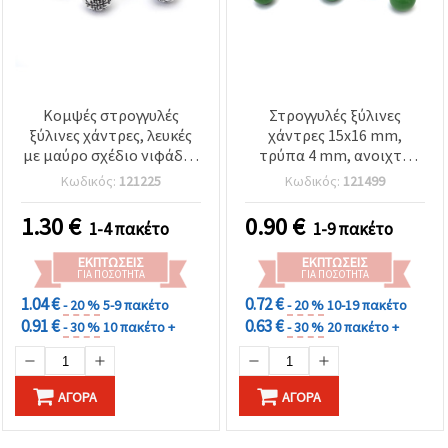
Κομψές στρογγυλές
Στρογγυλές ξύλινες
ξύλινες χάντρες, λευκές
χάντρες 15x16 mm,
με μαύρο σχέδιο νιφάδας
τρύπα 4 mm, ανοιχτό
χιονιού, 15x16 mm, οπής:
πράσινο - 20 τεμ.
Κωδικός:
121225
Κωδικός:
121499
4 mm – σετ 10 τεμ.
1.30
€
0.90
€
1-4 πακέτο
1-9 πακέτο
ΕΚΠΤΏΣΕΙΣ
ΕΚΠΤΏΣΕΙΣ
ΓΙΑ ΠΟΣΌΤΗΤΑ
ΓΙΑ ΠΟΣΌΤΗΤΑ
1.04 €
0.72 €
- 20 %
5-9 πακέτο
- 20 %
10-19 πακέτο
0.91 €
0.63 €
- 30 %
10 πακέτο +
- 30 %
20 πακέτο +
ΑΓΟΡΆ
ΑΓΟΡΆ