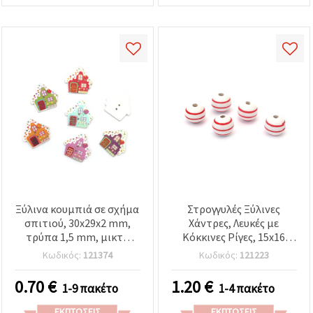
Ξύλινα κουμπιά σε σχήμα
Στρογγυλές Ξύλινες
σπιτιού, 30x29x2 mm,
Χάντρες, Λευκές με
τρύπα 1,5 mm, μικτά
Κόκκινες Ρίγες, 15x16
χρώματα – 10 τεμ.
mm, Οπή 4 mm - 10 τεμ.
Κωδικός:
121374
Κωδικός:
121223
0.70
€
1.20
€
1-9 πακέτο
1-4 πακέτο
ΕΚΠΤΏΣΕΙΣ
ΕΚΠΤΏΣΕΙΣ