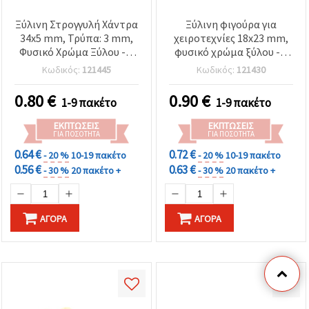
Ξύλινη Στρογγυλή Χάντρα
Ξύλινη φιγούρα για
34x5 mm, Τρύπα: 3 mm,
χειροτεχνίες 18x23 mm,
Φυσικό Χρώμα Ξύλου - 2
φυσικό χρώμα ξύλου - 5
τεμ.
τεμ.
Κωδικός:
121445
Κωδικός:
121430
0.80
€
0.90
€
1-9 πακέτο
1-9 πακέτο
ΕΚΠΤΏΣΕΙΣ
ΕΚΠΤΏΣΕΙΣ
ΓΙΑ ΠΟΣΌΤΗΤΑ
ΓΙΑ ΠΟΣΌΤΗΤΑ
0.64 €
0.72 €
- 20 %
10-19 πακέτο
- 20 %
10-19 πακέτο
0.56 €
0.63 €
- 30 %
20 πακέτο +
- 30 %
20 πακέτο +
ΑΓΟΡΆ
ΑΓΟΡΆ