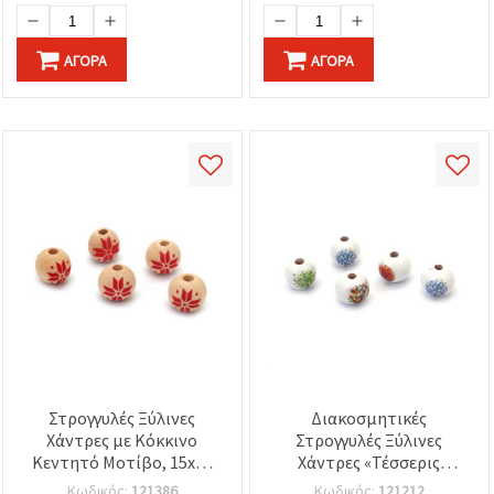
ΑΓΟΡΆ
ΑΓΟΡΆ
Στρογγυλές Ξύλινες
Διακοσμητικές
Χάντρες με Κόκκινο
Στρογγυλές Ξύλινες
Κεντητό Μοτίβο, 15x16
Χάντρες «Τέσσερις
mm, Τρύπα 4 mm,
Εποχές», 15x16 mm, Οπή
Κωδικός:
121386
Κωδικός:
121212