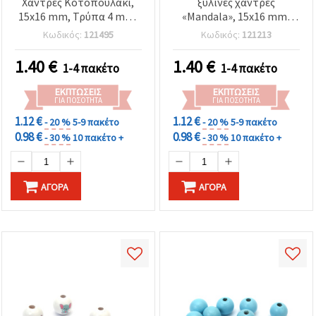
Χάντρες Κοτοπουλάκι,
ξύλινες χάντρες
15x16 mm, Τρύπα 4 mm,
«Mandala», 15x16 mm,
Χρώμα Κίτρινο - 10 τεμ.
οπή 4 mm, μικτά
Κωδικός:
121495
Κωδικός:
121213
χρώματα – σετ 10 τεμ.
1.40
€
1.40
€
1-4 πακέτο
1-4 πακέτο
ΕΚΠΤΏΣΕΙΣ
ΕΚΠΤΏΣΕΙΣ
ΓΙΑ ΠΟΣΌΤΗΤΑ
ΓΙΑ ΠΟΣΌΤΗΤΑ
1.12 €
1.12 €
- 20 %
5-9 πακέτο
- 20 %
5-9 πακέτο
0.98 €
0.98 €
- 30 %
10 πακέτο +
- 30 %
10 πακέτο +
ΑΓΟΡΆ
ΑΓΟΡΆ