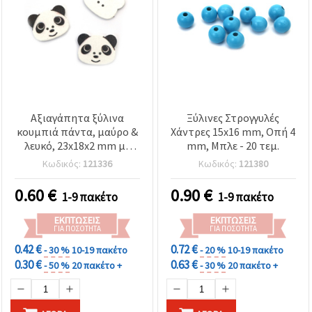
Αξιαγάπητα ξύλινα
Ξύλινες Στρογγυλές
κουμπιά πάντα, μαύρο &
Χάντρες 15x16 mm, Οπή 4
λευκό, 23x18x2 mm με
mm, Μπλε - 20 τεμ.
τρύπα 1 mm – Σετ 10
Κωδικός:
121336
Κωδικός:
121380
παιχνιδιάρικων τεμ. για
ραπτική, κοσμήματα &
0.60
€
0.90
€
1-9 πακέτο
1-9 πακέτο
δημιουργικές DIY
κατασκευές
ΕΚΠΤΏΣΕΙΣ
ΕΚΠΤΏΣΕΙΣ
ΓΙΑ ΠΟΣΌΤΗΤΑ
ΓΙΑ ΠΟΣΌΤΗΤΑ
0.42 €
0.72 €
- 30 %
10-19 πακέτο
- 20 %
10-19 πακέτο
0.30 €
0.63 €
- 50 %
20 πακέτο +
- 30 %
20 πακέτο +