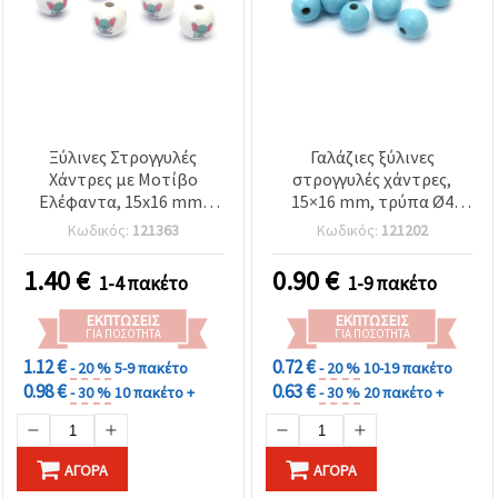
Ξύλινες Στρογγυλές
Γαλάζιες ξύλινες
Χάντρες με Μοτίβο
στρογγυλές χάντρες,
Ελέφαντα, 15x16 mm,
15×16 mm, τρύπα Ø4
Οπή: 4 mm, Λευκό - 10
mm, για κατασκευή
Κωδικός:
121363
Κωδικός:
121202
τεμ.
κοσμημάτων,
βραχιολιών, κολιέ,
1.40
€
0.90
€
1-4 πακέτο
1-9 πακέτο
μακραμέ και
διακόσμηση, σετ 20 τεμ.
ΕΚΠΤΏΣΕΙΣ
ΕΚΠΤΏΣΕΙΣ
ΓΙΑ ΠΟΣΌΤΗΤΑ
ΓΙΑ ΠΟΣΌΤΗΤΑ
1.12 €
0.72 €
- 20 %
5-9 πακέτο
- 20 %
10-19 πακέτο
0.98 €
0.63 €
- 30 %
10 πακέτο +
- 30 %
20 πακέτο +
ΑΓΟΡΆ
ΑΓΟΡΆ