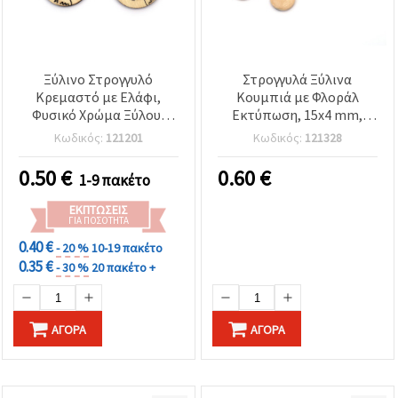
Ξύλινο Στρογγυλό
Στρογγυλά Ξύλινα
Κρεμαστό με Ελάφι,
Κουμπιά με Φλοράλ
Φυσικό Χρώμα Ξύλου,
Εκτύπωση, 15x4 mm,
30x2,5 mm, Οπή: 1 mm -
Οπή: 2 mm, Ανάμεικτα -
Κωδικός:
121201
Κωδικός:
121328
10 τεμ.
20 τεμ.
0.50
€
0.60
€
1-9 πακέτο
ΕΚΠΤΏΣΕΙΣ
ΓΙΑ ΠΟΣΌΤΗΤΑ
0.40 €
- 20 %
10-19 πακέτο
0.35 €
- 30 %
20 πακέτο +
ΑΓΟΡΆ
ΑΓΟΡΆ