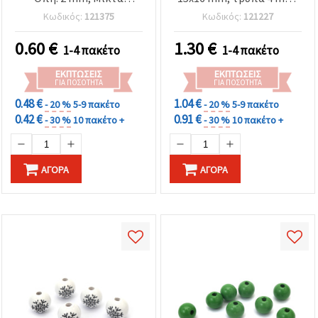
Χρώματα - 5 τεμ.
μικτά χρώματα
Κωδικός:
121375
Κωδικός:
121227
(assorted), 10 τεμ. – για
κατασκευή κοσμημάτων,
0.60
€
1.30
€
1-4 πακέτο
1-4 πακέτο
βραχιολιών, κολιέ και
διακόσμηση
ΕΚΠΤΏΣΕΙΣ
ΕΚΠΤΏΣΕΙΣ
ΓΙΑ ΠΟΣΌΤΗΤΑ
ΓΙΑ ΠΟΣΌΤΗΤΑ
0.48 €
1.04 €
- 20 %
5-9 πακέτο
- 20 %
5-9 πακέτο
0.42 €
0.91 €
- 30 %
10 πακέτο +
- 30 %
10 πακέτο +
ΑΓΟΡΆ
ΑΓΟΡΆ