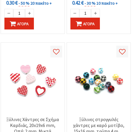
0.30 €
0.42 €
- 50 %
20 πακέτο +
- 30 %
10 πακέτο +
ΑΓΟΡΆ
ΑΓΟΡΆ
Ξύλινες Χάντρες σε Σχήμα
Ξύλινες στρογγυλές
Καρδιάς, 20x19x6 mm,
χάντρες με καρό μοτίβο,
Οπή: 2 mm, Μικτά
15x16 mm, τρύπα 4 mm,