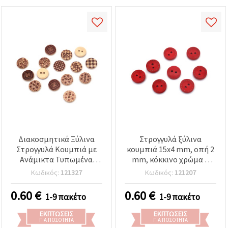
Διακοσμητικά Ξύλινα
Στρογγυλά ξύλινα
Στρογγυλά Κουμπιά με
κουμπιά 15x4 mm, οπή 2
Ανάμικτα Τυπωμένα
mm, κόκκινο χρώμα –
Μοτίβα, 15 x 3,5 mm,
συσκευασία 20 τεμ. για
Κωδικός:
121327
Κωδικός:
121207
τρύπα 2 mm – Σετ 20
χειροτεχνίες
Πολύχρωμων Τεμαχίων
0.60
€
0.60
€
1-9 πακέτο
1-9 πακέτο
για Ράψιμο, Κοσμήματα
& DIY Χειροτεχνίες
ΕΚΠΤΏΣΕΙΣ
ΕΚΠΤΏΣΕΙΣ
ΓΙΑ ΠΟΣΌΤΗΤΑ
ΓΙΑ ΠΟΣΌΤΗΤΑ