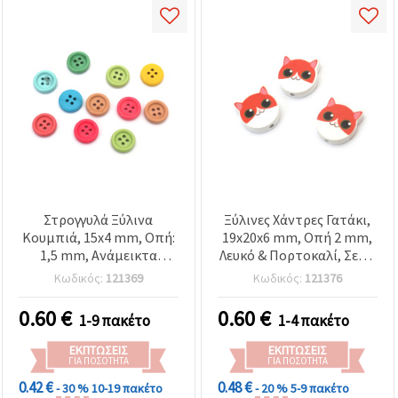
Στρογγυλά Ξύλινα
Ξύλινες Χάντρες Γατάκι,
Κουμπιά, 15x4 mm, Οπή:
19x20x6 mm, Οπή 2 mm,
1,5 mm, Ανάμεικτα
Λευκό & Πορτοκαλί, Σετ 5
Χρώματα MIX - 20 τεμ.
τμχ – για Κοσμήματα,
Κωδικός:
121369
Κωδικός:
121376
Βραχιόλια, Κολιέ και DIY
Διακοσμήσεις
0.60
€
0.60
€
1-9 πακέτο
1-4 πακέτο
ΕΚΠΤΏΣΕΙΣ
ΕΚΠΤΏΣΕΙΣ
ΓΙΑ ΠΟΣΌΤΗΤΑ
ΓΙΑ ΠΟΣΌΤΗΤΑ
0.42 €
0.48 €
- 30 %
10-19 πακέτο
- 20 %
5-9 πακέτο