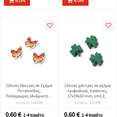
ΑΓΟΡΆ
ΑΓΟΡΆ
Ξύλινες Χάντρες σε Σχήμα
Ξύλινες χάντρες σε σχήμα
Πεταλούδας,
τριφυλλιού, πράσινες,
Πολύχρωμες (Ανάμικτες),
17x19x10 mm, οπή 2,5
19x18x6 mm, Οπή 2 mm –
mm - 5 τεμ.
Κωδικός:
121379
Κωδικός:
121378
Σετ 5 τμχ., για
Κοσμήματα, Διακόσμηση
0.60
€
0.60
€
1-4 πακέτο
1-4 πακέτο
& Χειροτεχνίες