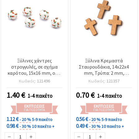
Ξύλινες χάντρες
Ξύλινα Κρεμαστά
στρογγυλές, σε σχήμα
Σταυρουδάκια, 14x22x4
καρότου, 15x16 mm, οπή
mm, Τρύπα: 2 mm,
4 mm, λευκές - 10 τεμ.
Χρώμα: Αντικέ Χρυσό - 10
Κωδικός:
121496
Κωδικός:
121357
τεμ.
1.40
€
0.70
€
1-4 πακέτο
1-4 πακέτο
ΕΚΠΤΏΣΕΙΣ
ΕΚΠΤΏΣΕΙΣ
ΓΙΑ ΠΟΣΌΤΗΤΑ
ΓΙΑ ΠΟΣΌΤΗΤΑ
1.12 €
0.56 €
- 20 %
5-9 πακέτο
- 20 %
5-9 πακέτο
0.98 €
0.49 €
- 30 %
10 πακέτο +
- 30 %
10 πακέτο +