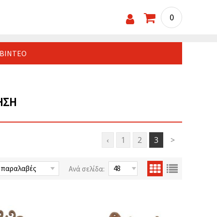
0
ΒΊΝΤΕΟ
ΗΣΗ
‹
1
2
3
>
Ανά σελίδα: