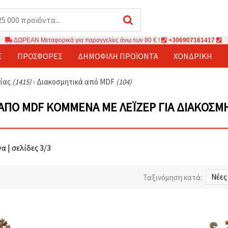
ΔΩΡΕΑΝ Μεταφορικά για παραγγελίες άνω των 80 € !
+306907161417
Σ
ΠΡΟΣΦΟΡΈΣ
ΔΗΜΟΦΙΛΉ ΠΡΟΪΌΝΤΑ
ΧΟΝΔΡΙΚΉ
νίας
(1415)
›
Διακοσμητικά από MDF
(104)
 ΑΠΌ MDF ΚΟΜΜΈΝΑ ΜΕ ΛΈΙΖΕΡ ΓΙΑ ΔΙΑΚΌΣΜ
α | σελίδες 3/3
Ταξινόμηση κατά: