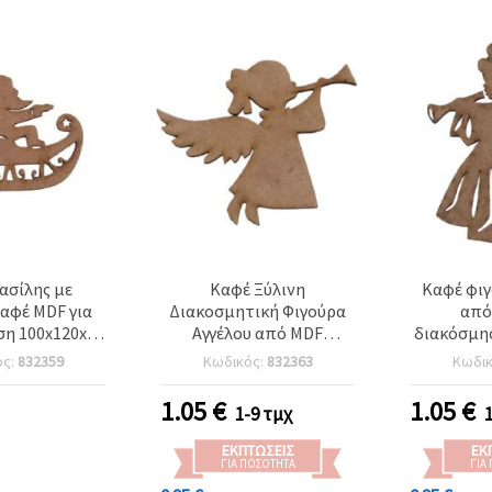
Βασίλης με
Καφέ Ξύλινη
Καφέ φιγ
αφέ MDF για
Διακοσμητική Φιγούρα
από
η 100x120x3
Αγγέλου από MDF
διακόσμη
mm
105x125x3 mm για
& χειροτεχ
ός:
832359
Κωδικός:
832363
Κωδι
Χειροτεχνίες
1.05
€
1.05
€
1-9 τμχ
ΕΚΠΤΏΣΕΙΣ
ΕΚ
ΓΙΑ ΠΟΣΌΤΗΤΑ
ΓΙΑ