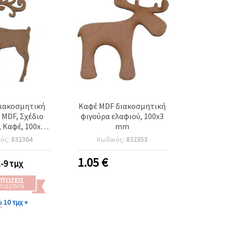
Διακοσμητική
Καφέ MDF διακοσμητική
 MDF, Σχέδιο
φιγούρα ελαφιού, 100x3
 Καφέ, 100x3
mm
mm
κός:
832364
Κωδικός:
832353
1.05
€
1-9 τμχ
ΠΤΏΣΕΙΣ
 ΠΟΣΌΤΗΤΑ
%
10 τμχ +