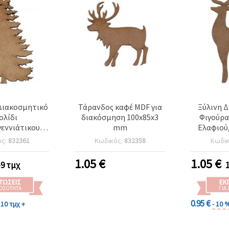
Διακοσμητικό
Τάρανδος καφέ MDF για
Ξύλινη 
ολίδι
διακόσμηση 100x85x3
Φιγούρα
εννιάτικου
mm
Ελαφιού,
υ για DIY
ός:
832361
Κωδικός:
832358
Κωδι
ίες 100x55x3
mm
1.05
€
1.05
€
-9 τμχ
ΤΏΣΕΙΣ
ΕΚ
ΠΟΣΌΤΗΤΑ
ΓΙΑ
0.95 €
10 τμχ +
- 10 