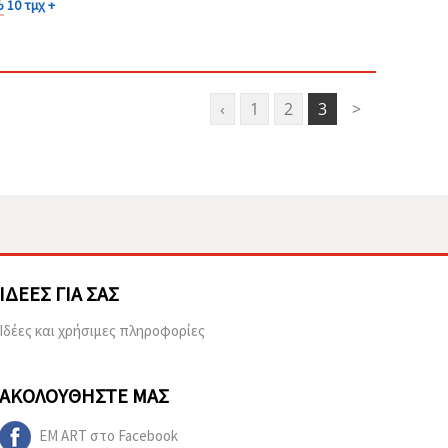
%
10 τμχ +
‹
1
2
3
>
ΙΔΈΕΣ ΓΙΑ ΣΑΣ
Ιδέες και χρήσιμες πληροφορίες
ΑΚΟΛΟΥΘΉΣΤΕ ΜΑΣ
EM ART στο Facebook