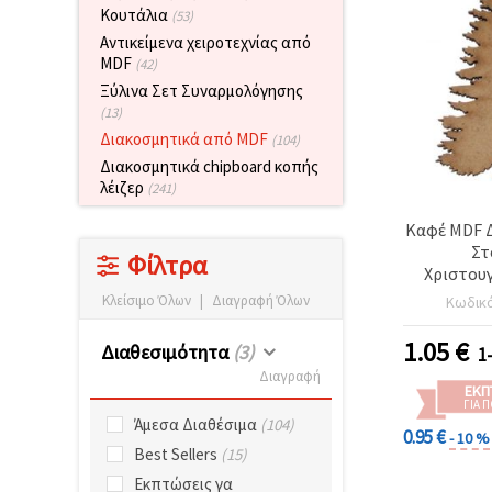
επισκεψιμότητα
Κουτάλια
(53)
και να
Αντικείμενα χειροτεχνίας από
προβάλλουμε
MDF
πιο σχετικό
(42)
περιεχόμενο
Ξύλινα Σετ Συναρμολόγησης
και
(13)
διαφημίσεις,
μεταξύ
Διακοσμητικά από MDF
(104)
άλλων με
Διακοσμητικά chipboard κοπής
τη βοήθεια
των
λέιζερ
(241)
συνεργατών
μας για
Καφέ MDF 
αναλύσεις
Στ
και
Φίλτρα
Χριστουγ
μάρκετινγκ.
Δέντρο
Μπορείτε
Κλείσιμο Όλων
|
Διαγραφή Όλων
Κωδικ
Χειροτεχν
να
συμφωνήσετε
1.05
€
Διαθεσιμότητα
(3)
1
να
χρησιμοποιήσετε
Διαγραφή
όλα τα
ΕΚΠ
cookies
ΓΙΑ 
κάνοντας
Άμεσα Διαθέσιμα
(104)
0.95 €
- 10 %
κλικ στον
Best Sellers
(15)
ιστότοπο!
Ή
Εκπτώσεις γα