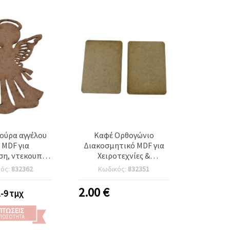
ούρα αγγέλου
Καφέ Ορθογώνιο
 MDF για
Διακοσμητικό MDF για
ση, ντεκουπάζ
Χειροτεχνίες &
νίες, 100x75x3
Διακόσμηση, 70x50x3
κός:
832362
Κωδικός:
832351
mm
mm – Σετ 5 τεμ.
2.00
€
1-9 τμχ
ΠΤΏΣΕΙΣ
 ΠΟΣΌΤΗΤΑ