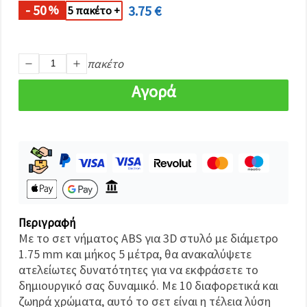
καθορίστε
- 50
3.75 €
%
5 πακέτο +
τις
προτιμήσεις
σας στις
ρυθμίσεις
επιλέγοντας
πακέτο
το
δεδομένο
Αγορά
τύπο
cookies και
κάνοντας
κλικ στο
κουμπί
Αποθήκευση.
Αποδέχομαι
όλα!
Ρυθμίσεις
Περιγραφή
Με το σετ νήματος ABS για 3D στυλό με διάμετρο
1.75 mm και μήκος 5 μέτρα, θα ανακαλύψετε
ατελείωτες δυνατότητες για να εκφράσετε το
δημιουργικό σας δυναμικό. Με 10 διαφορετικά και
ζωηρά χρώματα, αυτό το σετ είναι η τέλεια λύση