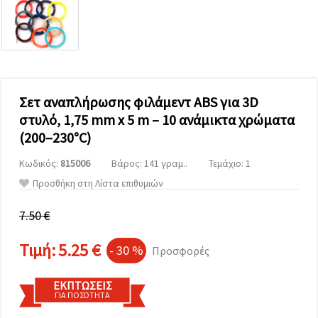
επισκεψιμότητα
και να
προβάλλουμε
πιο σχετικό
περιεχόμενο
και
διαφημίσεις,
μεταξύ
άλλων με
Σετ αναπλήρωσης φιλάμεντ ABS για 3D
τη βοήθεια
στυλό, 1,75 mm x 5 m – 10 ανάμικτα χρώματα
των
συνεργατών
(200–230°C)
μας για
αναλύσεις
Κωδικός:
815006
Βάρος: 141 γραμ..
Τεμάχιο: 1
και
μάρκετινγκ.
Προσθήκη στη Λίστα επιθυμιών
Μπορείτε
να
7.50 €
συμφωνήσετε
να
χρησιμοποιήσετε
Τιμή:
5.25 €
- 30 %
Προσφορές
όλα τα
cookies
κάνοντας
ΕΚΠΤΏΣΕΙΣ
κλικ στον
ΓΙΑ ΠΟΣΌΤΗΤΑ
ιστότοπο!
Ή