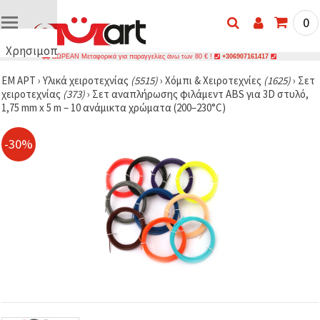
0
Χρησιμοποιούμε
ΔΩΡΕΑΝ Μεταφορικά για παραγγελίες άνω των 80 € !
+306907161417
cookies
ΕΜ ΑΡΤ
›
Υλικά χειροτεχνίας
(5515)
›
Χόμπι & Χειροτεχνίες
(1625)
›
Σετ
🍪
χειροτεχνίας
(373)
›
Σετ αναπλήρωσης φιλάμεντ ABS για 3D στυλό,
Χρησιμοποιούμε
1,75 mm x 5 m – 10 ανάμικτα χρώματα (200–230°C)
cookies και
παρόμοιες
τεχνολογίες
-30%
για να
διασφαλίσουμε
τη σωστή
λειτουργία
του
ιστότοπου,
να
βελτιώσουμε
την
εμπειρία
σας και, με
τη
συγκατάθεσή
σας, να
αναλύουμε
την