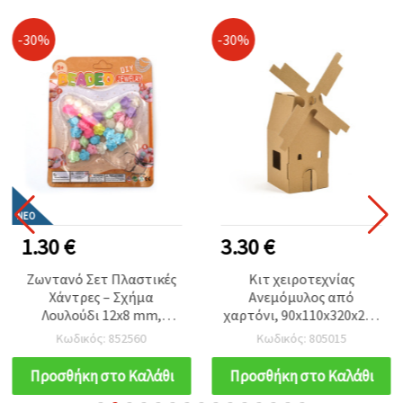
-30%
-30%
ΝΈΟ
1.30 €
3.30 €
Ζωντανό Σετ Πλαστικές
Κιτ χειροτεχνίας
Χάντρες – Σχήμα
Ανεμόμυλος από
Λουλούδι 12x8 mm,
χαρτόνι, 90x110x320x240
Τρύπα 2 mm – Ανάμεικτα
mm - 3 τεμ.
Κωδικός: 852560
Κωδικός: 805015
Χρώματα (Assorted) –
Όμορφες & Δημιουργικές
Προσθήκη στο Καλάθι
Προσθήκη στο Καλάθι
Χάντρες για Χειροποίητα