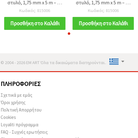
στυλό, 1,75 mm x 5 m – 10
στυλό, 1,75 mm x 5 m – 10
ανάμικτα χρώματα (200–
ανάμικτα χρώματα (200–
Κωδικός: 815006
Κωδικός: 815006
230°C)
230°C)
Προσθήκη στο Καλάθι
Προσθήκη στο Καλάθι
© 2004 - 2026 EM ART Όλα τα δικαιώματα διατηρούνται..
ΠΛΗΡΟΦΟΡΊΕΣ
Σχετικά με εμάς
Όροι χρήσης
Πολιτική Απορρήτου
Cookies
Loyaliti πρόγραμμα
FAQ - Συχνές ερωτήσεις