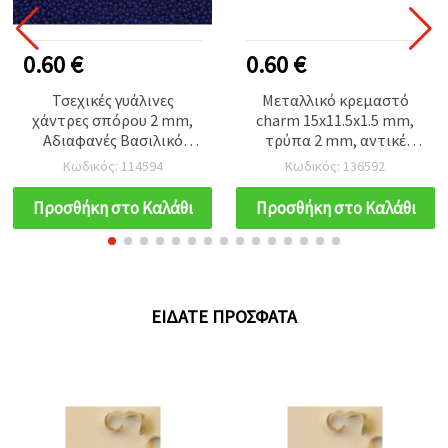
0.60 €
0.60 €
Τσεχικές γυάλινες
Μεταλλικό κρεμαστό
χάντρες σπόρου 2 mm,
charm 15x11.5x1.5 mm,
Αδιαφανές Βασιλικό
τρύπα 2 mm, αντικέ
Μπλε, 15 γρ (~2050 τμχ)
ασημί χρώμα - 10
Κωδικός: 114594
Κωδικός: 136592
τεμάχια
Προσθήκη στο Καλάθι
Προσθήκη στο Καλάθι
ΕΊΔΑΤΕ ΠΡΌΣΦΑΤΑ