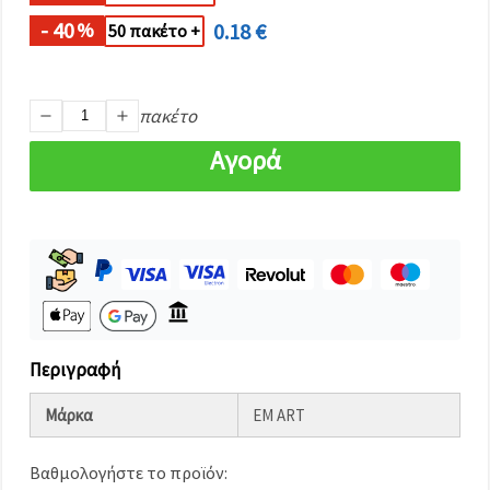
καθορίστε
τις
- 40
0.18 €
%
50 πακέτο +
προτιμήσεις
σας στις
ρυθμίσεις
επιλέγοντας
το
πακέτο
δεδομένο
τύπο
Αγορά
cookies και
κάνοντας
κλικ στο
κουμπί
Αποθήκευση.
Αποδέχομαι
όλα!
Ρυθμίσεις
Περιγραφή
Μάρκα
EM ART
Βαθμολογήστε το προϊόν: