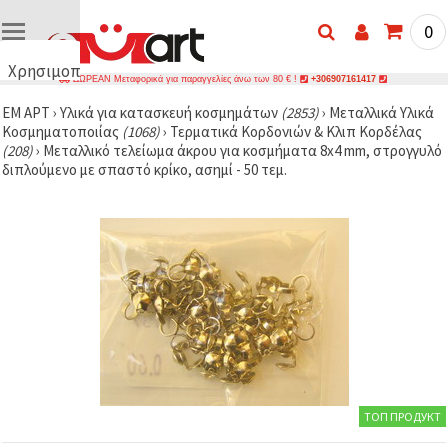
0
Χρησιμοποιούμε
ΔΩΡΕΑΝ Μεταφορικά για παραγγελίες άνω των 80 € !
+306907161417
cookies
ΕΜ ΑΡΤ
›
Υλικά για κατασκευή κοσμημάτων
(2853)
›
Μεταλλικά Υλικά
🍪
Κοσμηματοποιίας
(1068)
›
Τερματικά Κορδονιών & Κλιπ Κορδέλας
Χρησιμοποιούμε
(208)
›
Μεταλλικό τελείωμα άκρου για κοσμήματα 8x4 mm, στρογγυλό
cookies και
διπλούμενο με σπαστό κρίκο, ασημί - 50 τεμ.
παρόμοιες
τεχνολογίες
για να
διασφαλίσουμε
τη σωστή
λειτουργία
του
ιστότοπου,
να
βελτιώσουμε
την
εμπειρία
σας και, με
τη
συγκατάθεσή
σας, να
ТОП ПРОДУКТ
αναλύουμε
την