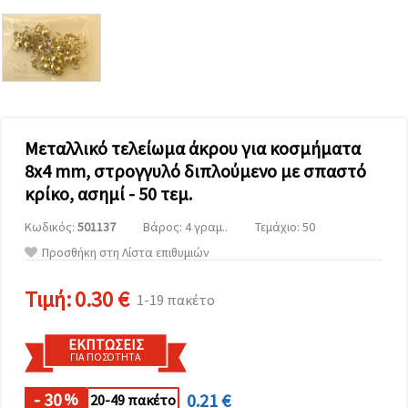
επισκεψιμότητα
και να
προβάλλουμε
πιο σχετικό
περιεχόμενο
και
διαφημίσεις,
μεταξύ
άλλων με
τη βοήθεια
Μεταλλικό τελείωμα άκρου για κοσμήματα
των
8x4 mm, στρογγυλό διπλούμενο με σπαστό
συνεργατών
μας για
κρίκο, ασημί - 50 τεμ.
αναλύσεις
και
Κωδικός:
501137
Βάρος: 4 γραμ..
Τεμάχιο: 50
μάρκετινγκ.
Μπορείτε
Προσθήκη στη Λίστα επιθυμιών
να
συμφωνήσετε
να
Τιμή:
0.30 €
1-19 πακέτο
χρησιμοποιήσετε
όλα τα
cookies
ΕΚΠΤΏΣΕΙΣ
κάνοντας
ΓΙΑ ΠΟΣΌΤΗΤΑ
κλικ στον
ιστότοπο!
Ή
- 30
0.21 €
%
20-49 πακέτο