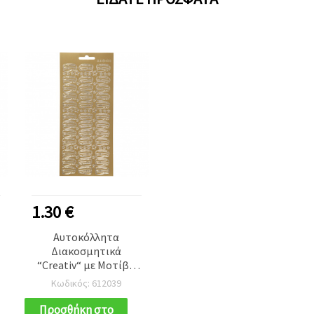
1.30 €
Αυτοκόλλητα
Διακοσμητικά
“Creativ“ με Μοτίβο
Καπέλων, Χρυσό
Κωδικός: 612039
Χρώμα 10x23 cm - 1
Φύλλο
Προσθήκη στο