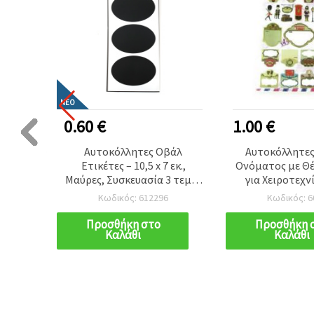
ΝΈΟ
0.60 €
1.00 €
ητες
Αυτοκόλλητες Οβάλ
Αυτοκόλλητες
,8 x 4-
Ετικέτες – 10,5 x 7 εκ.,
Ονόματος με Θέ
σχήματα
Μαύρες, Συσκευασία 3 τεμ. –
για Χειροτεχν
Ιδανικές για Οργάνωση,
Σχήμα
Κωδικός: 612296
Κωδικός: 6
μενες,
Διακόσμηση, Βάζα,
ανικές
Μπουκάλια & DIY
Προσθήκη στο
Προσθήκη 
Καλάθι
Καλάθι
ζων,
Κατασκευές
ν και
IY