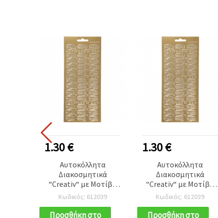
1.30 €
1.30 €
Αυτοκόλλητα
Αυτοκόλλητα
Διακοσμητικά
Διακοσμητικά
“Creativ“ με Μοτίβο
“Creativ“ με Μοτίβο
Καπέλων, Χρυσό
Καπέλων, Χρυσό
Κωδικός: 612039
Κωδικός: 612039
Χρώμα 10x23 cm - 1
Χρώμα 10x23 cm - 1
Φύλλο
Φύλλο
Προσθήκη στο
Προσθήκη στο