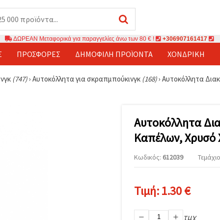
ΔΩΡΕΑΝ Μεταφορικά για παραγγελίες άνω των 80 € !
+306907161417
Σ
ΠΡΟΣΦΟΡΈΣ
ΔΗΜΟΦΙΛΉ ΠΡΟΪΌΝΤΑ
ΧΟΝΔΡΙΚΉ
ινγκ
(747)
›
Αυτοκόλλητα για σκραπμπούκινγκ
(168)
›
Αυτοκόλλητα Διακ
Αυτοκόλλητα Δια
Καπέλων, Χρυσό 
Κωδικός:
612039
Τεμάχιο
Τιμή:
1.30 €
τμχ