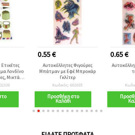
0.55 €
0.65 €
 Ετικέτες
Αυτοκόλλητες Φιγούρες
Αυτοκόλλη
μα Λονδίνο
Μπάτμαν με Εφέ Μπροκάρ
τ
ίες, Μικτά
Γκλίτερ
τα
02338
Κωδικός: 602035
Κωδι
στο
Προσθήκη στο
Προσθ
Καλάθι
Κα
ΕΊΔΑΤΕ ΠΡΌΣΦΑΤΑ