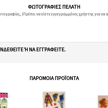
ΦΩΤΟΓΡΑΦΊΕΣ ΠΕΛΆΤΗ
ογραφίες, (Πρέπει να είστε εγγεγραμμένος χρήστης για να 
ΥΝΔΕΘΕΊΤΕ Ή ΝΑ ΕΓΓΡΑΦΕΊΤΕ.
ΠΑΡΌΜΟΙΑ ΠΡΟΪΌΝΤΑ