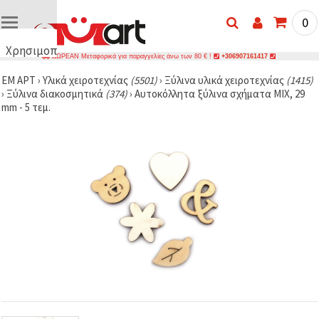
0
Χρησιμοποιούμε
ΔΩΡΕΑΝ Μεταφορικά για παραγγελίες άνω των 80 € !
+306907161417
cookies
ΕΜ ΑΡΤ
›
Υλικά χειροτεχνίας
(5501)
›
Ξύλινα υλικά χειροτεχνίας
(1415)
🍪
›
Ξύλινα διακοσμητικά
(374)
›
Αυτοκόλλητα ξύλινα σχήματα MIX, 29
Χρησιμοποιούμε
mm - 5 τεμ.
cookies και
παρόμοιες
τεχνολογίες
για να
διασφαλίσουμε
τη σωστή
λειτουργία
του
ιστότοπου,
να
βελτιώσουμε
την
εμπειρία
σας και, με
τη
συγκατάθεσή
σας, να
αναλύουμε
την