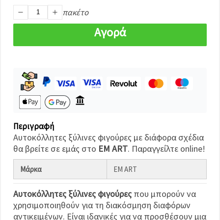
καθορίστε
τις
πακέτο
προτιμήσεις
σας στις
Αγορά
ρυθμίσεις
επιλέγοντας
το
δεδομένο
τύπο
cookies και
κάνοντας
κλικ στο
κουμπί
Αποθήκευση.
Περιγραφή
Αποδέχομαι
Αυτοκόλλητες ξύλινες φιγούρες με διάφορα σχέδια
όλα!
θα βρείτε σε εμάς στο
EM ART
. Παραγγείλτε online!
Ρυθμίσεις
Μάρκα
EM ART
Αυτοκόλλητες ξύλινες φιγούρες
που μπορούν να
χρησιμοποιηθούν για τη διακόσμηση διαφόρων
αντικειμένων. Είναι ιδανικές για να προσθέσουν μια