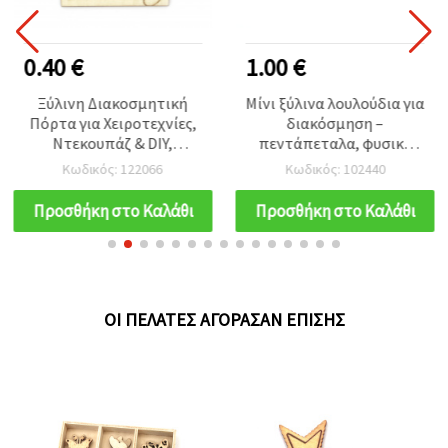
0.40 €
1.00 €
Ξύλινη Διακοσμητική
Μίνι ξύλινα λουλούδια για
Πόρτα για Χειροτεχνίες,
διακόσμηση –
Ντεκουπάζ & DIY,
πεντάπεταλα, φυσικό
9,9x6,75x0,2 cm
χρώμα, Ø 9,5 mm x 2 mm,
Κωδικός: 122066
Κωδικός: 102440
χωρίς οπή, περ. 30 τεμ.,
κομμένα με λέιζερ – για
Προσθήκη στο Καλάθι
Προσθήκη στο Καλάθι
σκραπμπούκινγκ, κάρτες
και χειροτεχνίες
ΟΙ ΠΕΛΆΤΕΣ ΑΓΌΡΑΣΑΝ ΕΠΊΣΗΣ