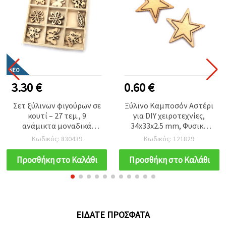
ΝΈΟ
3.30 €
0.60 €
Σετ ξύλινων φιγούρων σε
Ξύλινο Καμποσόν Αστέρι
κουτί – 27 τεμ., 9
για DIY χειροτεχνίες,
ανάμικτα μοναδικά
34x33x2.5 mm, Φυσικό
σχέδια, διαστάσεις 20–29
Χρώμα Ξύλου - 10
Κωδικός: 830439
Κωδικός: 121829
x 12–31 x 3 mm – ιδανικό
τεμάχια
για διακόσμηση,
Προσθήκη στο Καλάθι
Προσθήκη στο Καλάθι
scrapbooking, τύλιγμα
δώρων και DIY
κατασκευές
ΕΊΔΑΤΕ ΠΡΌΣΦΑΤΑ