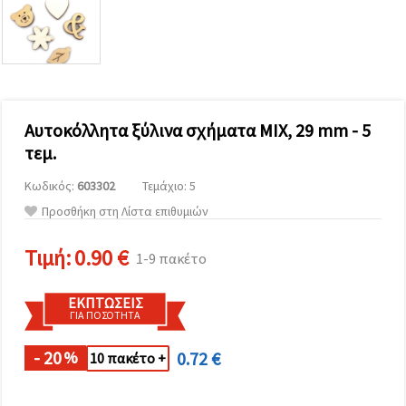
επισκεψιμότητα
και να
προβάλλουμε
πιο σχετικό
περιεχόμενο
και
διαφημίσεις,
μεταξύ
άλλων με
Αυτοκόλλητα ξύλινα σχήματα MIX, 29 mm - 5
τη βοήθεια
τεμ.
των
συνεργατών
μας για
Κωδικός:
603302
Τεμάχιο: 5
αναλύσεις
Προσθήκη στη Λίστα επιθυμιών
και
μάρκετινγκ.
Μπορείτε
Τιμή:
0.90 €
1-9 πακέτο
να
συμφωνήσετε
να
ΕΚΠΤΏΣΕΙΣ
χρησιμοποιήσετε
ΓΙΑ ΠΟΣΌΤΗΤΑ
όλα τα
cookies
κάνοντας
- 20
0.72 €
%
10 πακέτο +
κλικ στον
ιστότοπο!
Ή