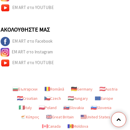
EM ART στο YOUTUBE
ΑΚΟΛΟΥΘΉΣΤΕ ΜΑΣ
EM ART στο Facebook
EM ART στο Instagram
EM ART στο YOUTUBE
Български
Română
Germany
Austria
Croatian
Czech
Hungary
Europe
Italy
Poland
Slovakia
Slovenia
Κύπρος
Great Britain
United States
Canada
Moldova