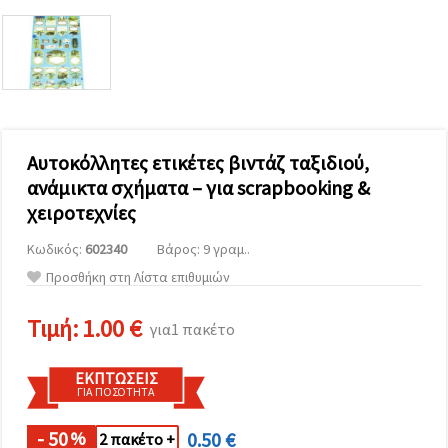
επισκεψιμότητα
και να
προβάλλουμε
πιο σχετικό
περιεχόμενο
και
διαφημίσεις,
μεταξύ
άλλων με
τη βοήθεια
Αυτοκόλλητες ετικέτες βιντάζ ταξιδιού,
των
ανάμικτα σχήματα – για scrapbooking &
συνεργατών
μας για
χειροτεχνίες
αναλύσεις
και
Κωδικός:
602340
Βάρος: 9 γραμ..
μάρκετινγκ.
Μπορείτε
Προσθήκη στη Λίστα επιθυμιών
να
συμφωνήσετε
να
Τιμή:
1.00 €
για1 πακέτο
χρησιμοποιήσετε
όλα τα
cookies
ΕΚΠΤΏΣΕΙΣ
κάνοντας
ΓΙΑ ΠΟΣΌΤΗΤΑ
κλικ στον
ιστότοπο!
Ή
- 50
0.50 €
%
2 πακέτο +