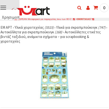
0
Χρησιμοποιούμε
ΔΩΡΕΑΝ Μεταφορικά για παραγγελίες άνω των 80 € !
+306907161417
cookies
ΕΜ ΑΡΤ
›
Υλικά χειροτεχνίας
(5515)
›
Υλικά για σκραπμπούκινγκ
(747)
›
🍪
Αυτοκόλλητα για σκραπμπούκινγκ
(168)
›
Αυτοκόλλητες ετικέτες
Χρησιμοποιούμε
βιντάζ ταξιδιού, ανάμικτα σχήματα – για scrapbooking &
cookies και
χειροτεχνίες
παρόμοιες
τεχνολογίες
για να
διασφαλίσουμε
τη σωστή
λειτουργία
του
ιστότοπου,
να
βελτιώσουμε
την
εμπειρία
σας και, με
τη
συγκατάθεσή
σας, να
αναλύουμε
την