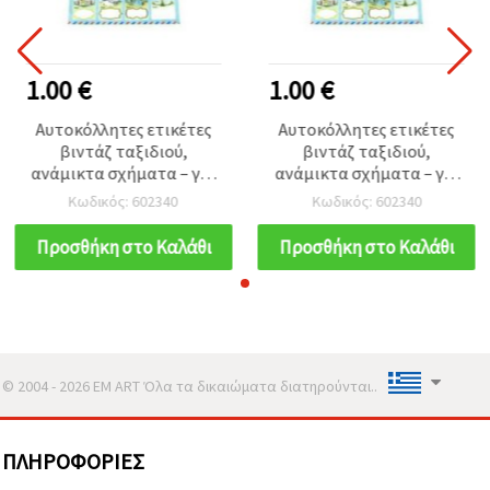
1.00 €
1.00 €
Αυτοκόλλητες ετικέτες
Αυτοκόλλητες ετικέτες
βιντάζ ταξιδιού,
βιντάζ ταξιδιού,
ανάμικτα σχήματα – για
ανάμικτα σχήματα – για
scrapbooking &
scrapbooking &
Κωδικός: 602340
Κωδικός: 602340
χειροτεχνίες
χειροτεχνίες
Προσθήκη στο Καλάθι
Προσθήκη στο Καλάθι
© 2004 - 2026 EM ART Όλα τα δικαιώματα διατηρούνται..
ΠΛΗΡΟΦΟΡΊΕΣ