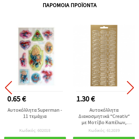
ΠΑΡΌΜΟΙΑ ΠΡΟΪΌΝΤΑ
0.65 €
1.30 €
Αυτοκόλλητα Superman -
Αυτοκόλλητα
11 τεμάχια
Διακοσμητικά “Creativ“
με Μοτίβο Καπέλων,
Χρυσό Χρώμα 10x23 cm - 1
Κωδικός: 602018
Κωδικός: 612039
Φύλλο