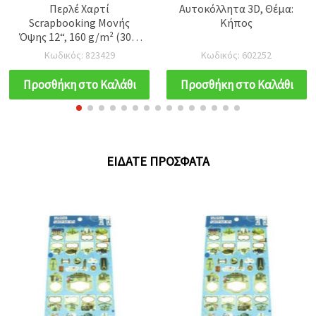
Περλέ Χαρτί
Αυτοκόλλητα 3D, Θέμα:
Scrapbooking Μονής
Κήπος
Όψης 12“, 160 g/m² (30,5
x 30,5 cm) – 1 φύλλο, για
Κωδικός: 823429
Κωδικός: 602252
χειροτεχνίες
Προσθήκη στο Καλάθι
Προσθήκη στο Καλάθι
ΕΊΔΑΤΕ ΠΡΌΣΦΑΤΑ