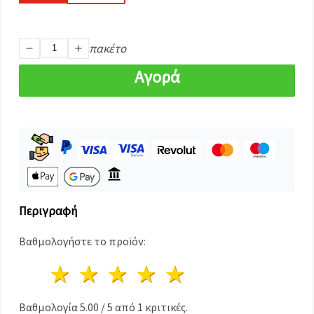
καθορίστε
τις
προτιμήσεις
σας στις
ρυθμίσεις
πακέτο
επιλέγοντας
το
Αγορά
δεδομένο
τύπο
cookies και
κάνοντας
κλικ στο
κουμπί
Αποθήκευση.
Αποδέχομαι
όλα!
Περιγραφή
Ρυθμίσεις
Βαθμολογήστε το προϊόν:
1 Αστέρι
2 Αστέρια
3 Αστέρια
4 Αστέρια
5 Αστέρια
Βαθμολογία
5.00
/
5
από
1
κριτικές.