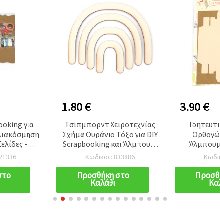
1.80 €
3.90 €
ooking για
Τσιπμπορντ Χειροτεχνίας
Γοητευτι
Διακόσμηση
Σχήμα Ουράνιο Τόξο για DIY
Ορθογώ
ελίδες -
Scrapbooking και Άλμπουμ,
Άλμπουμ, 
εις»
18x14 cm
Δημιουργι
21336
Κωδικός: 833886
Κωδι
& προσ
άλμπουμ
στο
Προσθήκη στο
Προσθ
Καλάθι
Κα