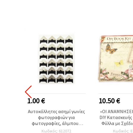
1.00 €
10.50 €
ετ
Αυτοκόλλητες ασημί γωνίες
«ΟΙ ΑΝΑΜΝΗΣΕΙ
er -2
φωτογραφιών για
DIY Κατασκευής
φωτογραφίες, άλμπουμ
Φύλλα με Σχέδι
ντσών,
αναμνήσεων &
Διακόσμησ
Κωδικός: 612072
Κωδικός: 8