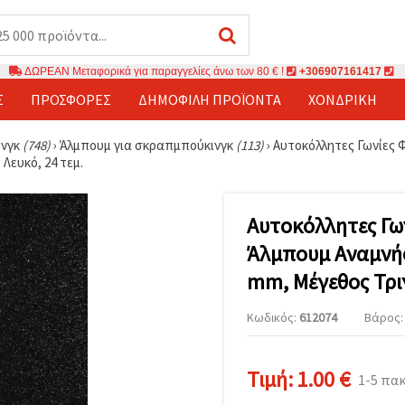
ΔΩΡΕΑΝ Μεταφορικά για παραγγελίες άνω των 80 € !
+306907161417
Σ
ΠΡΟΣΦΟΡΈΣ
ΔΗΜΟΦΙΛΉ ΠΡΟΪΌΝΤΑ
ΧΟΝΔΡΙΚΉ
ινγκ
(748)
›
Άλμπουμ για σκραπμπούκινγκ
(113)
›
Αυτοκόλλητες Γωνίες 
Λευκό, 24 τεμ.
Αυτοκόλλητες Γω
Άλμπουμ Αναμνήσ
mm, Μέγεθος Τρι
Κωδικός:
612074
Βάρος: 
Τιμή:
1.00 €
1-5 πα