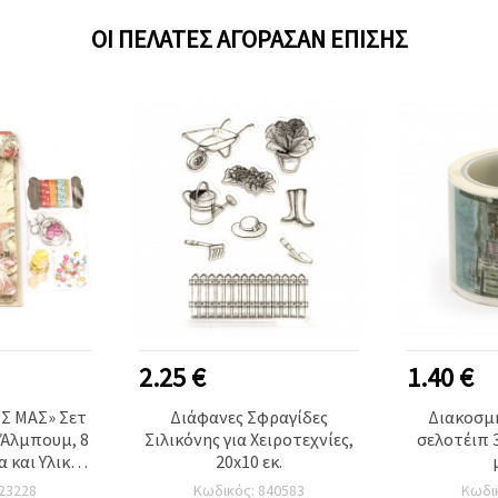
ΟΙ ΠΕΛΆΤΕΣ ΑΓΌΡΑΣΑΝ ΕΠΊΣΗΣ
2.25 €
1.40 €
Σ ΜΑΣ» Σετ
Διάφανες Σφραγίδες
Διακοσμ
 Άλμπουμ, 8
Σιλικόνης για Χειροτεχνίες,
σελοτέιπ 
α και Υλικά
20x10 εκ.
ης για
23228
Κωδικός: 840583
Κωδι