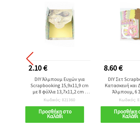
2.10 €
8.60 €
τ
DIY Άλμπουμ Ευχών για
DIY Σετ Scrapb
 &
Scrapbooking 15,9x11,9 cm
Κατασκευή και 
μ, Ροζ
με 8 φύλλα 13,7x11,2 cm /
Άλμπουμ, 6 Σ
16,5x19
Σχέδιο Φωτογραφικής
«Αναμνήσ
Κωδικός: 821360
Κωδικός: 8
 Υλικά
Μηχανής
ες
Προσθήκη στο
Προσθήκη 
Καλάθι
Καλάθι