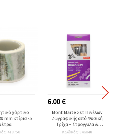
6.00 €
3.00
ητικό χάρτινο
Mont Marte Σετ Πινέλων
Δια
30 mm κτίρια -5
Ζωγραφικής από Φυσική
σελοτ
μέτρα
Τρίχα – Στρογγυλά &
Γωνιακά, 13 τεμ.
κός: 418750
Κωδικός: 846048