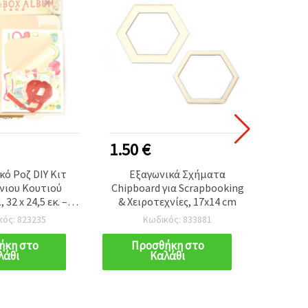
1.50 €
1.00
κό Ροζ DIY Κιτ
Εξαγωνικά Σχήματα
Μ
νιου Κουτιού
Chipboard για Scrapbooking
βιβλιο
32 x 24,5 εκ. –
& Χειροτεχνίες, 17x14 cm
κο
κό scrapbooking
απόχρ
κός: 823235
Κωδικός: 833881
ωποποιημένα
Ø25 mm
 φωτογραφιών
γ
ήκη στο
Προσθήκη στο
Π
λάθι
Καλάθι
ση
χειρο