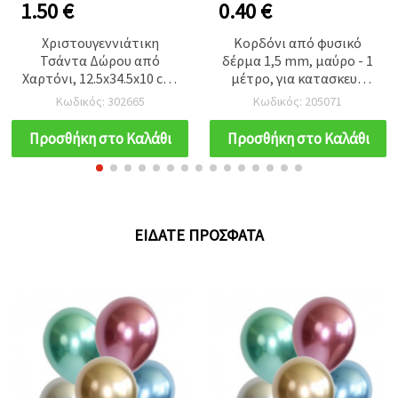
1.50 €
0.40 €
Χριστουγεννιάτικη
Κορδόνι από φυσικό
Τσάντα Δώρου από
δέρμα 1,5 mm, μαύρο - 1
Χαρτόνι, 12.5x34.5x10 cm,
μέτρο, για κατασκευή
Μικτά Σχέδια
κοσμημάτων & αξεσουάρ
Κωδικός: 302665
Κωδικός: 205071
χειροτεχνίας
Προσθήκη στο Καλάθι
Προσθήκη στο Καλάθι
ΕΊΔΑΤΕ ΠΡΌΣΦΑΤΑ