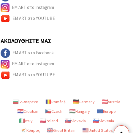
EM ART στο Instagram
EM ART στο YOUTUBE
ΑΚΟΛΟΥΘΉΣΤΕ ΜΑΣ
EM ART στο Facebook
EM ART στο Instagram
EM ART στο YOUTUBE
Български
Română
Germany
Austria
Croatian
Czech
Hungary
Europe
Italy
Poland
Slovakia
Slovenia
Κύπρος
Great Britain
United States