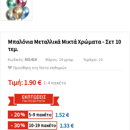
επισκεψιμότητα
και να
προβάλλουμε
πιο σχετικό
περιεχόμενο
και
διαφημίσεις,
μεταξύ
άλλων με
Μπαλόνια Μεταλλικά Μικτά Χρώματα - Σετ 10
τη βοήθεια
τεμ.
των
συνεργατών
μας για
Κωδικός:
801418
Βάρος: 24 γραμ..
Τεμάχιο: 10
αναλύσεις
Προσθήκη στη Λίστα επιθυμιών
και
μάρκετινγκ.
Μπορείτε
Τιμή:
1.90 €
1-4 πακέτο
να
συμφωνήσετε
να
ΕΚΠΤΏΣΕΙΣ
χρησιμοποιήσετε
ΓΙΑ ΠΟΣΌΤΗΤΑ
όλα τα
cookies
κάνοντας
- 20
1.52 €
%
5-9 πακέτο
κλικ στον
ιστότοπο!
- 30
1.33 €
%
10-19 πακέτο
Ή