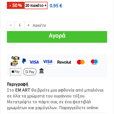
καθορίστε
τις
- 50
0.95 €
%
20 πακέτο +
προτιμήσεις
σας στις
ρυθμίσεις
επιλέγοντας
πακέτο
το
δεδομένο
τύπο
Αγορά
cookies και
κάνοντας
κλικ στο
κουμπί
Αποθήκευση.
Αποδέχομαι
όλα!
Ρυθμίσεις
Περιγραφή
Στο
EM ART
θα βρείτε μια αφθονία από μπαλόνια
σε όλα τα χρώματα του ουράνιου τόξου.
Μετατρέψτε το πάρτι σας σε ένα φεστιβάλ
χρωμάτων και χαμόγελων. Παραγγείλετε online.