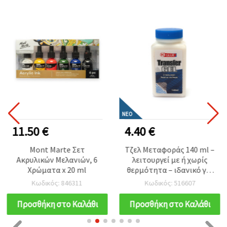
ΝΈΟ
11.50 €
4.40 €
Mont Marte Σετ
Τζελ Μεταφοράς 140 ml –
Ακρυλικών Μελανιών, 6
λειτουργεί με ή χωρίς
Χρώματα x 20 ml
θερμότητα – ιδανικό για
εντυπωσιακές
Κωδικός: 846311
Κωδικός: 516607
μεταφορές εικόνας σε
χαρτί, ύφασμα, ξύλο και
Προσθήκη στο Καλάθι
Προσθήκη στο Καλάθι
καμβά, για decoupage &
DIY χειροτεχνίες