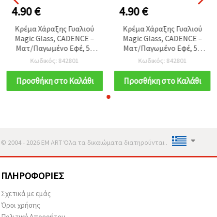
4.90 €
4.90 €
Κρέμα Χάραξης Γυαλιού
Κρέμα Χάραξης Γυαλιού
Magic Glass, CADENCE –
Magic Glass, CADENCE –
Ματ/Παγωμένο Εφέ, 59
Ματ/Παγωμένο Εφέ, 59
ml – DIY Χάραξη σε Γυαλί
ml – DIY Χάραξη σε Γυαλί
Κωδικός: 842801
Κωδικός: 842801
& Καθρέφτη για Στένσιλ,
& Καθρέφτη για Στένσιλ,
Χειροτεχνίες &
Χειροτεχνίες &
Προσθήκη στο Καλάθι
Προσθήκη στο Καλάθι
Διακόσμηση Σπιτιού
Διακόσμηση Σπιτιού
© 2004 - 2026 EM ART Όλα τα δικαιώματα διατηρούνται..
ΠΛΗΡΟΦΟΡΊΕΣ
Σχετικά με εμάς
Όροι χρήσης
Πολιτική Απορρήτου