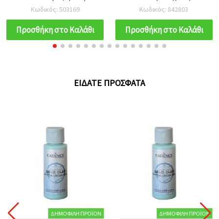
ουράνιο τόξο, στρογγυλά
150 ml
Κωδικός: 503169
Κωδικός: 842803
πολύπλευρα στρας για
χειροτεχνίες,
Προσθήκη στο Καλάθι
Προσθήκη στο Καλάθι
scrapbooking & DIY
διακοσμήσεις, 6x1 mm -
100 τεμ.
ΕΊΔΑΤΕ ΠΡΌΣΦΑΤΑ
ΔΗΜΟΦΙΛΉ ΠΡΟΪΌΝ
ΔΗΜΟΦΙΛΉ ΠΡΟΪΌΝ