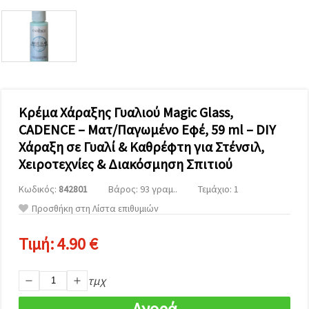
επισκεψιμότητα
και να
προβάλλουμε
πιο σχετικό
περιεχόμενο
και
διαφημίσεις,
μεταξύ
άλλων με
τη βοήθεια
Κρέμα Χάραξης Γυαλιού Magic Glass,
των
CADENCE – Ματ/Παγωμένο Εφέ, 59 ml – DIY
συνεργατών
μας για
Χάραξη σε Γυαλί & Καθρέφτη για Στένσιλ,
αναλύσεις
και
Χειροτεχνίες & Διακόσμηση Σπιτιού
μάρκετινγκ.
Μπορείτε
Κωδικός:
842801
Βάρος: 93 γραμ..
Τεμάχιο: 1
να
Προσθήκη στη Λίστα επιθυμιών
συμφωνήσετε
να
χρησιμοποιήσετε
Τιμή:
4.90 €
όλα τα
cookies
κάνοντας
κλικ στον
τμχ
ιστότοπο!
Ή
Αγορά