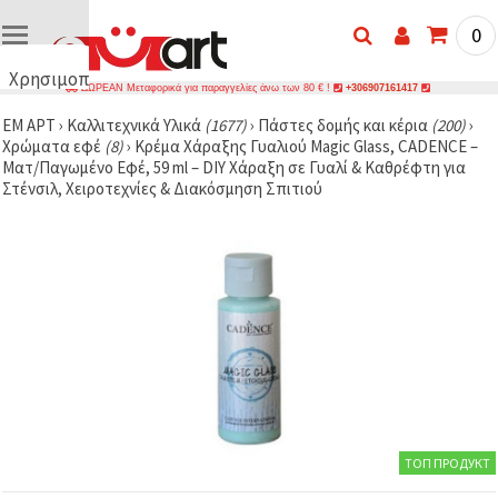
0
Χρησιμοποιούμε
ΔΩΡΕΑΝ Μεταφορικά για παραγγελίες άνω των 80 € !
+306907161417
cookies
ΕΜ ΑΡΤ
›
Καλλιτεχνικά Υλικά
(1677)
›
Πάστες δομής και κέρια
(200)
›
🍪
Χρώματα εφέ
(8)
›
Κρέμα Χάραξης Γυαλιού Magic Glass, CADENCE –
Χρησιμοποιούμε
Ματ/Παγωμένο Εφέ, 59 ml – DIY Χάραξη σε Γυαλί & Καθρέφτη για
cookies και
Στένσιλ, Χειροτεχνίες & Διακόσμηση Σπιτιού
παρόμοιες
τεχνολογίες
για να
διασφαλίσουμε
τη σωστή
λειτουργία
του
ιστότοπου,
να
βελτιώσουμε
την
εμπειρία
σας και, με
τη
συγκατάθεσή
σας, να
ТОП ПРОДУКТ
αναλύουμε
την